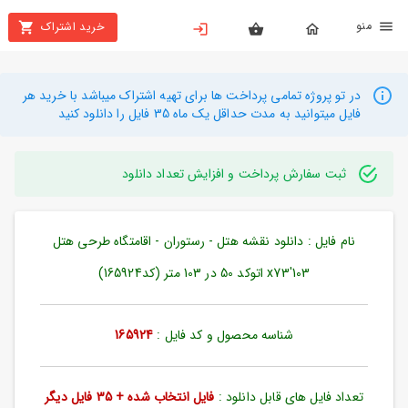
نو
خرید اشتراک
X
بستن
منو
محصولات
در تو پروژه تمامی پرداخت ها برای تهیه اشتراک میباشد با خرید هر
فایل میتوانید به مدت حداقل یک ماه 35 فایل را دانلود کنید
تهیه
اشتراک
ثبت سفارش پرداخت و افزایش تعداد دانلود
راهنما
نام فایل : دانلود نقشه هتل - رستوران - اقامتگاه طرحی هتل
دانلود
خرید
103'x73 اتوکد 50 در 103 متر (کد165924)
ها
شناسه محصول و کد فایل :
165924
حساب
کاربری
تعداد فایل های قابل دانلود :
فایل انتخاب شده + 35 فایل دیگر