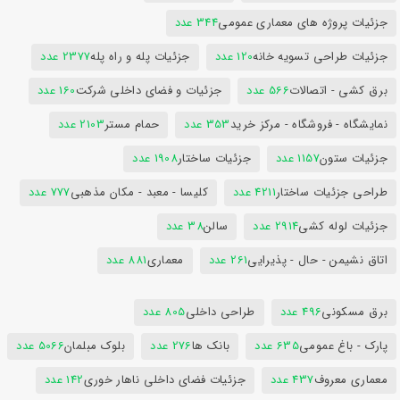
جزئیات پروژه های معماری عمومی
344 عدد
جزئیات طراحی تسویه خانه
120 عدد
جزئیات پله و راه پله
2377 عدد
برق کشی - اتصالات
566 عدد
جزئیات و فضای داخلی شرکت
160 عدد
نمایشگاه - فروشگاه - مرکز خرید
353 عدد
حمام مستر
2103 عدد
جزئیات ستون
1157 عدد
جزئیات ساختار
1908 عدد
طراحی جزئیات ساختار
4211 عدد
کلیسا - معبد - مکان مذهبی
777 عدد
جزئیات لوله کشی
2914 عدد
سالن
38 عدد
اتاق نشیمن - حال - پذیرایی
261 عدد
معماری
881 عدد
برق مسکونی
496 عدد
طراحی داخلی
805 عدد
پارک - باغ عمومی
635 عدد
بانک ها
276 عدد
بلوک مبلمان
5066 عدد
معماری معروف
437 عدد
جزئیات فضای داخلی ناهار خوری
142 عدد