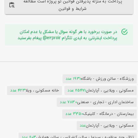
پرداخت به منزله پذیرفتن قوانین تو پروژه است مطالعه
شرایط و قوانین
در صورت برخورد با هر گونه سوال یا مشکل یا عدم امکان
پرداخت اینترنتی به ایدی تلگرام e2proir@ پیغام بفرستید
ورزشگاه - سالن ورزش - باشگاه
1931 عدد
مسکونی ، ویلایی ، آپارتمان
25471 عدد
خانه مسکونی ، ویلا
423 عدد
ساختمان اداری - تجاری - صنعتی
7830 عدد
بیمارستان - درمانگاه - کلینیک
3350 عدد
مسکونی - ویلایی - آپارتمان
عدد
تئاتر چند منظوره - سینما - سالن کنفرانس - سالن همایش
603 عدد