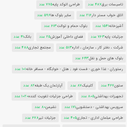
تاسیسات برق
487 عدد
طراحی اتوکد پایه
775 عدد
اتاق خواب مستر دار
216 عدد
سایر بلوک ها
596 عدد
آشپزخانه
1541 عدد
بلوک حمام و توالت
613 عدد
جزئیات پایه
763 عدد
فضای داخلی آموزش
25 عدد
بانک
41 عدد
شرکت ، دفتر کار ، سازمان ، اداره
513 عدد
مجتمع تجاری
488 عدد
بلوک های حمل و نقل
643 عدد
رستوران - غذا خوری - فست فود ; هتل - خوابگاه - مسافر خانه
101 عدد
ستون
467 عدد
کلینیک
87 عدد
آپارتمان یک طبقه
82 عدد
تجهیزات بهداشتی
805 عدد
طراحی جزئیات تقویت کننده
1020 عدد
سرویس بهداشتی - دستشویی
171 عدد
نشیمن
80 عدد
طراحی مبلمان اداری - تجاری
405 عدد
جزئیات تیر
678 عدد