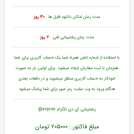
ورود
به
حساب
مدت زمان امکان دانلود فایل ها :
30 روز
کاربری
ثبت
مدت زمان پشتیبانی فنی :
7 روز
نام
بازیابی
رمز
با استفاده از شماره تلفن همراه شما یک حساب کاربری برای شما
عبور
همزمان با ثبت سفارش ایجاد میشود .برای اولین بار به صورت
علاقه
خودکار به حساب کاربری منتقل میشوید و در دفعات بعدی
مندی
ها
هنگام ورود به وب سایت رمز عبور برای شما پیامک میشود
پشتیبانی ای دی تلگرام e2proir@
مبلغ فاکتور : 205000 تومان