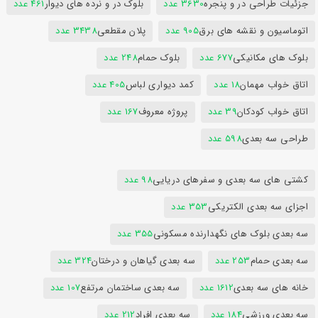
جزئیات طراحی در و پنجره
3630 عدد
بلوک در و نرده های دیوار
461 عدد
اتوماسیون و نقشه های برق
905 عدد
پلان مقطعی
3438 عدد
بلوک های مکانیکی
677 عدد
بلوک حمام
248 عدد
اتاق خواب مهمان
18 عدد
کمد دیواری لباس
405 عدد
اتاق خواب کودکان
39 عدد
پروژه معروف
167 عدد
طراحی سه بعدی
598 عدد
کشتی های سه بعدی و سفرهای دریایی
98 عدد
اجزای سه بعدی الکتریکی
353 عدد
سه بعدی بلوک های نگهدارنده مسکونی
355 عدد
سه بعدی حمام
253 عدد
سه بعدی گیاهان و درختان
324 عدد
خانه های سه بعدی
1612 عدد
سه بعدی ساختمان مرتفع
107 عدد
سه بعدی ورزشی
184 عدد
سه بعدی افراد
212 عدد