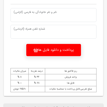
نام و نام خانوادگی به فارسی (الزامی)
شماره تلفن همراه (الزمامی)
پرداخت و دانلود فایل ها
ریز فاکتور ها
درصد هزینه
میزان مالیات
واحد فروش
32 %
8 %
فایل ها
68 %
0 %
مبلغ تقریبی قابل پرداخت با محاسبه مالیات
211560 تومان