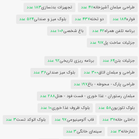
طراحی مبلمان آشپزخانه
411 عدد
تجهیزات بدنسازی
183 عدد
فواره
184 عدد
دو تخته
437 عدد
بلوک میز و صندلی
524 عدد
برنامه تلفن همراه
42 عدد
باغ شخصی
106 عدد
جزئیات ساخت پل
917 عدد
جزئیات بتن
64 عدد
برنامه ریزی تاریخی
92 عدد
طراحی و مبلمان اتاق
300 عدد
بلوک میز صندلی
36 عدد
طراحی پارک - محوطه - باغ
197 عدد
مبلمان رستوران - غذا خوری - فست فود - هتل
288 عدد
بلوک تلوزیون
58 عدد
بلوک ظروف غذا خوری
10 عدد
داخلی خانه
37 عدد
قاب آلومینیومی
97 عدد
بلوک اتوکد تست
3 عدد
نمازخانه
3 عدد
سینمای خانگی
3 عدد