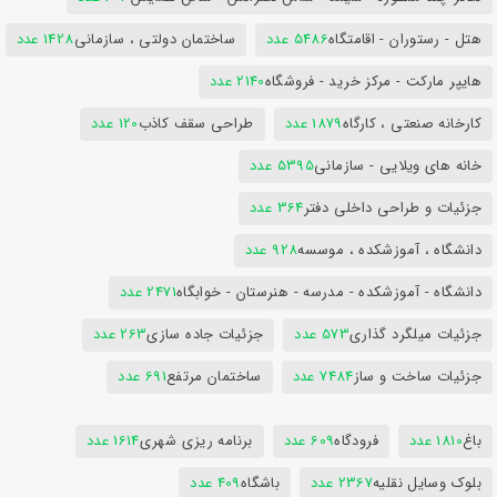
هتل - رستوران - اقامتگاه
5486 عدد
ساختمان دولتی ، سازمانی
1428 عدد
هایپر مارکت - مرکز خرید - فروشگاه
2140 عدد
کارخانه صنعتی ، کارگاه
1879 عدد
طراحی سقف کاذب
120 عدد
خانه های ویلایی - سازمانی
5395 عدد
جزئیات و طراحی داخلی دفتر
364 عدد
دانشگاه ، آموزشکده ، موسسه
928 عدد
دانشگاه - آموزشکده - مدرسه - هنرستان - خوابگاه
2471 عدد
جزئیات میلگرد گذاری
573 عدد
جزئیات جاده سازی
263 عدد
جزئیات ساخت و ساز
7484 عدد
ساختمان مرتفع
691 عدد
باغ
1810 عدد
فرودگاه
609 عدد
برنامه ریزی شهری
1614 عدد
بلوک وسایل نقلیه
2367 عدد
باشگاه
409 عدد