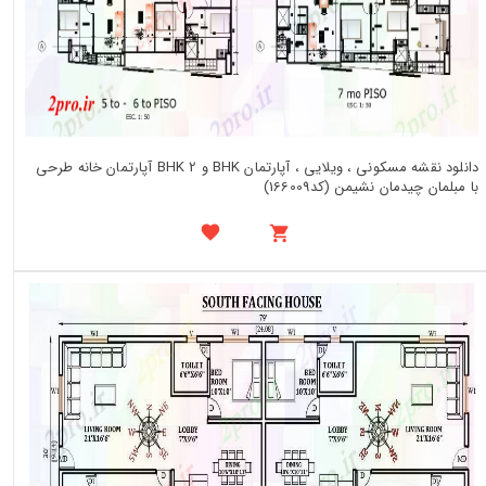
دانلود نقشه مسکونی ، ویلایی ، آپارتمان BHK و 2 BHK آپارتمان خانه طرحی
با مبلمان چیدمان نشیمن (کد166009)