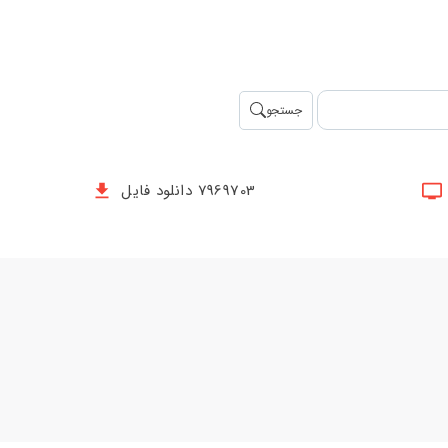
جستجو
7969703 دانلود فایل