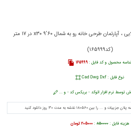
دانلود نقشه مسکونی ، ویلایی ، آپارتمان طرحی خانه رو به شمال 60'x30 9 در 17 متر
(کد165999)
ناسه محصول و کد فایل :
165999
نوع فایل : Cad Dwg Dxf
ش توسط نرم افزار اتوکد - بریکس کد - و ...
هزینه فایل :
850000
:
205000 تومان