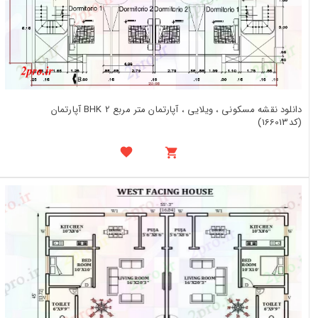
دانلود نقشه مسکونی ، ویلایی ، آپارتمان متر مربع 2 BHK آپارتمان
(کد166013)