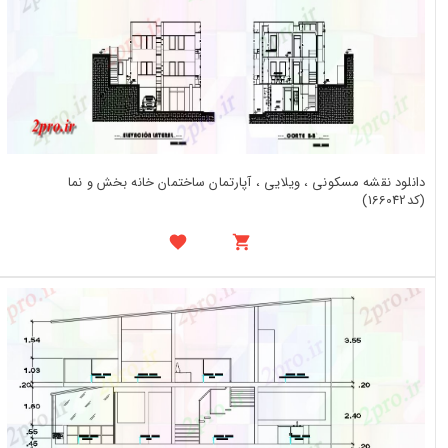
دانلود نقشه مسکونی ، ویلایی ، آپارتمان ساختمان خانه بخش و نما
(کد166042)