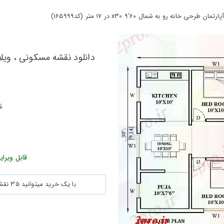
و به شمال 60'x30 9 در 17 متر (کد165999)
ش
قابل ویرای
با یک خرید میتوانید 35 نقشه پلان جزییات و ... را بین 180560 نقشه به مدت 30 روز دانلود کنید