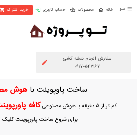
X
محصولات
حساب کاربری
خرید اشتراک
بستن
منو
محصولات
تهیه
اشتراک
سفارش انجام نقشه کشی
راهنما
09170547167
دانلود
ساخت پاوپوینت با
هوش مص
خرید
ها
کافه پاورپوی
کم تر از 5 دقیقه با هوش مصنوعی
حساب
برای شروع ساخت پاورپوینت کلیک ک
کاربری