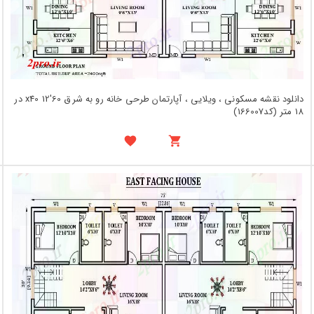
دانلود نقشه مسکونی ، ویلایی ، آپارتمان طرحی خانه رو به شرق 60'x40 12 در
18 متر (کد166007)