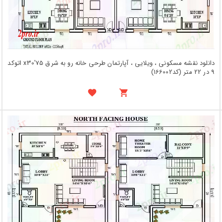
دانلود نقشه مسکونی ، ویلایی ، آپارتمان طرحی خانه رو به شرق 75'x30 اتوکد
9 در 22 متر (کد166002)