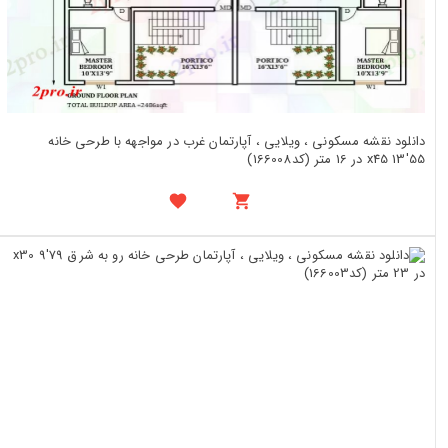
دانلود نقشه مسکونی ، ویلایی ، آپارتمان غرب در مواجهه با طرحی خانه
55'x45 13 در 16 متر (کد166008)