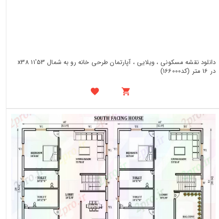
دانلود نقشه مسکونی ، ویلایی ، آپارتمان طرحی خانه رو به شمال 53'x38 11
در 16 متر (کد166000)