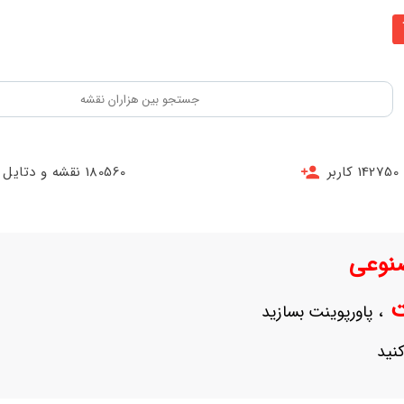
142750 کاربر
180560 نقشه و دتایل
نوعی
نت
، پاورپوینت بسازید
نید