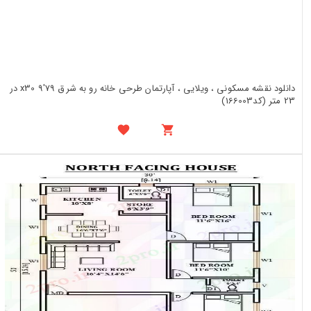
دانلود نقشه مسکونی ، ویلایی ، آپارتمان طرحی خانه رو به شرق 79'x30 9 در
23 متر (کد166003)