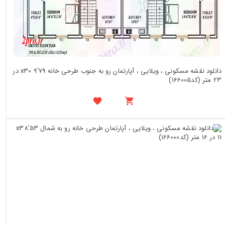
دانلود نقشه مسکونی ، ویلایی ، آپارتمان رو به جنوب طرحی خانه 79'x30 9 در
23 متر (کد166005)