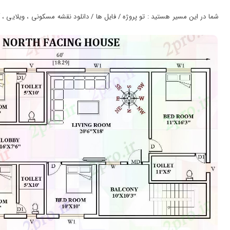
ورود
به
شما در این مسیر هستید : تو پروژه / فایل ها / دانلود نقشه مسکونی ، ویلایی ، آپارتمان طرحی خانه ر
حساب
کاربری
ثبت
نام
بازیابی
رمز
عبور
علاقه
مندی
ها