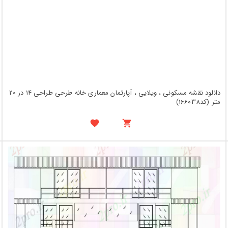
دانلود نقشه مسکونی ، ویلایی ، آپارتمان معماری خانه طرحی طراحی 14 در 20
متر (کد166038)