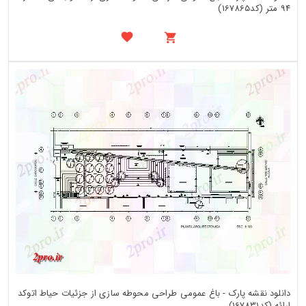
94 متر (کد167865)
دانلود نقشه پارک - باغ عمومی طراحی محوطه سازی از جزئیات حیاط اتوکد
ارائه (کد167831)