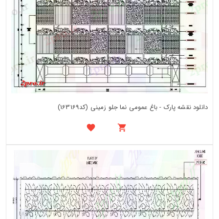
دانلود نقشه پارک - باغ عمومی نما جلو زمینی (کد163169)