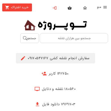
نو
خرید اشتراک
X
بستن
منو
محصولات
تهیه
جستجو
اشتراک
راهنما
سفارش انجام نقشه کشی 09170547167
دانلود
خرید
142750 کاربر
ها
180560 نقشه و دتایل
حساب
کاربری
7969703 دانلود فایل