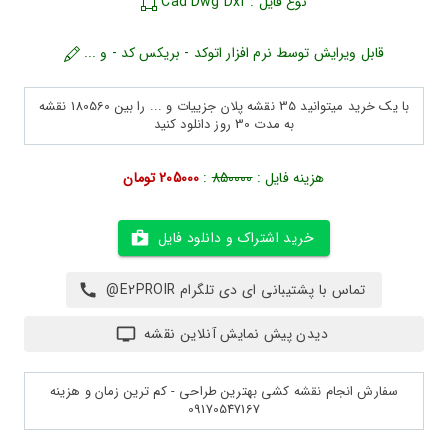
نوع فایل : Cad Dwg Dxf
قابل ویرایش توسط نرم افزار اتوکد - بریکس کد - و ...
با یک خرید میتوانید 35 نقشه پلان جزییات و ... را بین 180560 نقشه
به مدت 30 روز دانلود کنید
هزینه فایل :
850000
:
205000 تومان
خرید اشتراک و دانلود فایل
تماس با پشتیبانی ای دی تلگرام E2PROIR@
دیدن پیش نمایش آنلاین نقشه
سفارش انجام نقشه کشی بهترین طراحی - کم ترین زمان و هزینه
09170547167