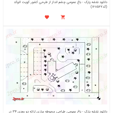
دانلود نقشه پارک - باغ عمومی چشم انداز از طرحی کشور کویت اتوکد
(کد168567)
دانلود نقشه پارک - باغ عمومی طراحی محوطه سازی ارائه دو بعدی 34 در