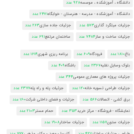
دانشگاه ، آموزشکده ، موسسه
928 عدد
دانشگاه - آموزشکده - مدرسه - هنرستان - خوابگاه
2471 عدد
جزئیات میلگرد گذاری
573 عدد
جزئیات جاده سازی
263 عدد
جزئیات ساخت و ساز
7484 عدد
ساختمان مرتفع
691 عدد
باغ
1810 عدد
فرودگاه
609 عدد
برنامه ریزی شهری
1614 عدد
بلوک وسایل نقلیه
2367 عدد
باشگاه
409 عدد
جزئیات پروژه های معماری عمومی
344 عدد
جزئیات طراحی تسویه خانه
120 عدد
جزئیات پله و راه پله
2377 عدد
برق کشی - اتصالات
566 عدد
جزئیات و فضای داخلی شرکت
160 عدد
نمایشگاه - فروشگاه - مرکز خرید
353 عدد
حمام مستر
2103 عدد
جزئیات ستون
1157 عدد
جزئیات ساختار
1908 عدد
طراحی جزئیات ساختار
4211 عدد
کلیسا - معبد - مکان مذهبی
777 عدد