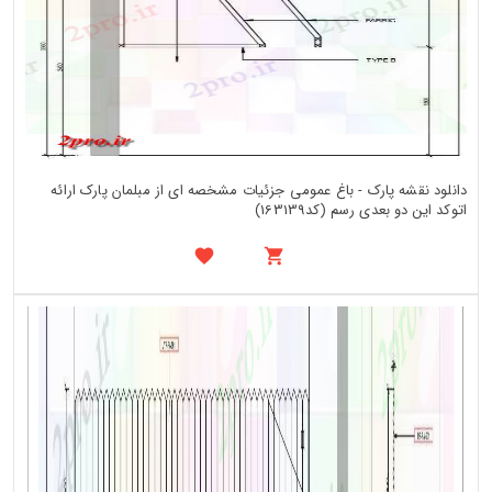
دانلود نقشه پارک - باغ عمومی جزئیات مشخصه ای از مبلمان پارک ارائه
اتوکد این دو بعدی رسم (کد163139)