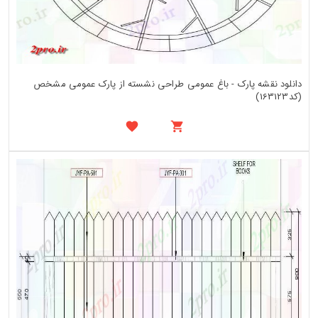
دانلود نقشه پارک - باغ عمومی طراحی نشسته از پارک عمومی مشخص
(کد163123)