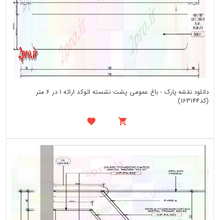
دانلود نقشه پارک - باغ عمومی پشت نشسته اتوکد ارائه 1 در 6 متر
(کد163144)