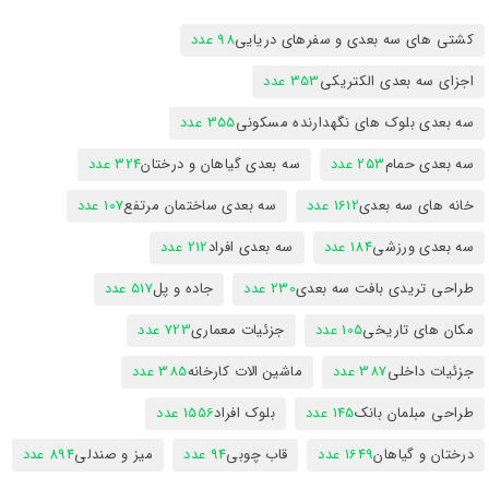
کشتی های سه بعدی و سفرهای دریایی
98 عدد
اجزای سه بعدی الکتریکی
353 عدد
سه بعدی بلوک های نگهدارنده مسکونی
355 عدد
سه بعدی حمام
253 عدد
سه بعدی گیاهان و درختان
324 عدد
خانه های سه بعدی
1612 عدد
سه بعدی ساختمان مرتفع
107 عدد
سه بعدی ورزشی
184 عدد
سه بعدی افراد
212 عدد
طراحی تریدی بافت سه بعدی
230 عدد
جاده و پل
517 عدد
مکان های تاریخی
105 عدد
جزئیات معماری
723 عدد
جزئیات داخلی
387 عدد
ماشین الات کارخانه
385 عدد
طراحی مبلمان بانک
145 عدد
بلوک افراد
1556 عدد
درختان و گیاهان
1649 عدد
قاب چوبی
94 عدد
میز و صندلی
894 عدد