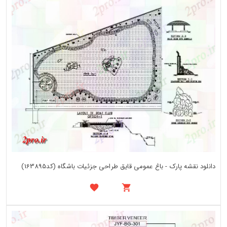
دانلود نقشه پارک - باغ عمومی قایق طراحی جزئیات باشگاه (کد163895)