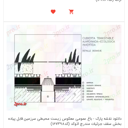
دانلود نقشه پارک - باغ عمومی معکوس زیست محیطی سرزمین قابل پیاده
بخش سقف جزئیات مندرج اتوکد (کد167398)