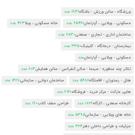
ورزشگاه - سالن ورزش - باشگاه
1931 عدد
مسکونی ، ویلایی ، آپارتمان
25471 عدد
خانه مسکونی ، ویلا
423 عدد
ساختمان اداری - تجاری - صنعتی
7830 عدد
بیمارستان - درمانگاه - کلینیک
3350 عدد
مسکونی - ویلایی - آپارتمان
عدد
تئاتر چند منظوره - سینما - سالن کنفرانس - سالن همایش
603 عدد
هتل - رستوران - اقامتگاه
5486 عدد
ساختمان دولتی ، سازمانی
1428 عدد
هایپر مارکت - مرکز خرید - فروشگاه
2140 عدد
کارخانه صنعتی ، کارگاه
1879 عدد
طراحی سقف کاذب
120 عدد
خانه های ویلایی - سازمانی
5395 عدد
جزئیات و طراحی داخلی دفتر
364 عدد