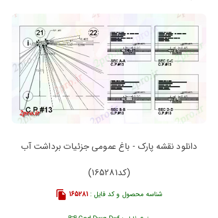
دانلود نقشه پارک - باغ عمومی جزئیات برداشت آب
(کد165281)
شناسه محصول و کد فایل :
165281