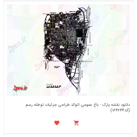
دانلود نقشه پارک - باغ عمومی اتوکد طراحی جزئیات توطئه رسم
(کد164644)