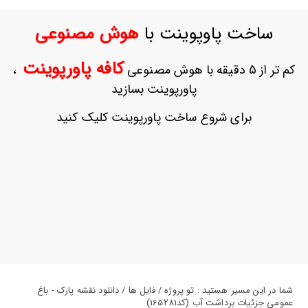
ورود
به
ساخت پاوپوینت با
هوش مصنوعی
حساب
کاربری
کافه پاورپوینت
کم تر از 5 دقیقه با هوش مصنوعی
،
ثبت
پاورپوینت بسازید
نام
بازیابی
برای شروع ساخت پاورپوینت کلیک کنید
رمز
عبور
علاقه
مندی
ها
شما در این مسیر هستید : تو پروژه / فایل ها / دانلود نقشه پارک - باغ
عمومی جزئیات برداشت آب (کد165281)