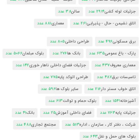
جزئیات لوله کشی
2914 عدد
سالن
38 عدد
اتاق نشیمن - حال - پذیرایی
261 عدد
معماری
881 عدد
برق مسکونی
496 عدد
طراحی داخلی
805 عدد
پارک - باغ عمومی
635 عدد
بانک ها
276 عدد
بلوک مبلمان
5066 عدد
معماری معروف
437 عدد
جزئیات فضای داخلی ناهار خوری
142 عدد
تاسیسات برق
487 عدد
طراحی اتوکد پایه
775 عدد
اتاق خواب مستر دار
216 عدد
سایر بلوک ها
596 عدد
آشپزخانه
1541 عدد
بلوک حمام و توالت
613 عدد
جزئیات پایه
763 عدد
فضای داخلی آموزش
25 عدد
بانک
41 عدد
شرکت ، دفتر کار ، سازمان ، اداره
513 عدد
مجتمع تجاری
488 عدد
بلوک های حمل و نقل
643 عدد