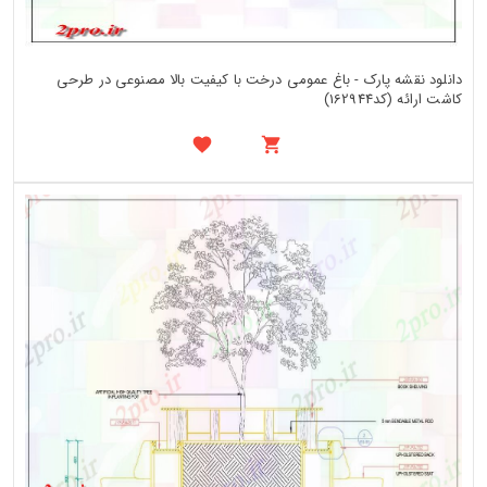
دانلود نقشه پارک - باغ عمومی درخت با کیفیت بالا مصنوعی در طرحی
کاشت ارائه (کد162944)