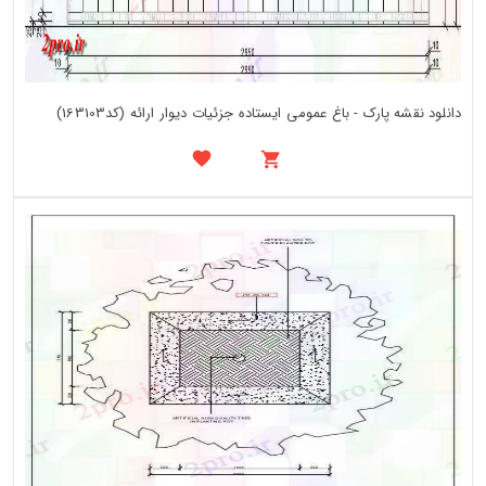
دانلود نقشه پارک - باغ عمومی ایستاده جزئیات دیوار ارائه (کد163103)