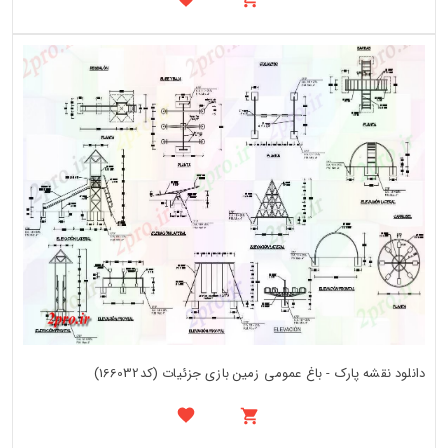
دانلود نقشه پارک - باغ عمومی زمین بازی جزئیات (کد166032)