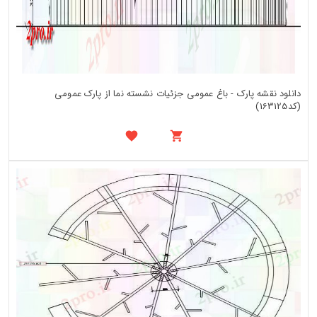
دانلود نقشه پارک - باغ عمومی جزئیات نشسته نما از پارک عمومی
(کد163125)