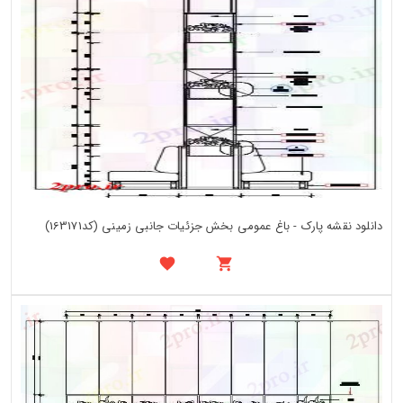
دانلود نقشه پارک - باغ عمومی بخش جزئیات جانبی زمینی (کد163171)