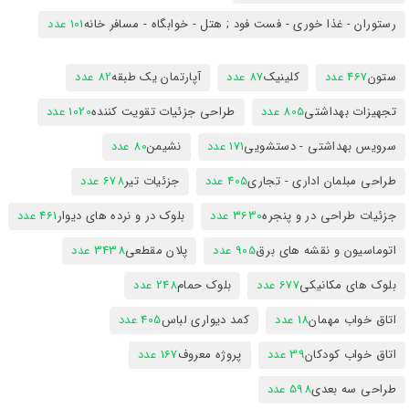
رستوران - غذا خوری - فست فود ; هتل - خوابگاه - مسافر خانه
101 عدد
ستون
467 عدد
کلینیک
87 عدد
آپارتمان یک طبقه
82 عدد
تجهیزات بهداشتی
805 عدد
طراحی جزئیات تقویت کننده
1020 عدد
سرویس بهداشتی - دستشویی
171 عدد
نشیمن
80 عدد
طراحی مبلمان اداری - تجاری
405 عدد
جزئیات تیر
678 عدد
جزئیات طراحی در و پنجره
3630 عدد
بلوک در و نرده های دیوار
461 عدد
اتوماسیون و نقشه های برق
905 عدد
پلان مقطعی
3438 عدد
بلوک های مکانیکی
677 عدد
بلوک حمام
248 عدد
اتاق خواب مهمان
18 عدد
کمد دیواری لباس
405 عدد
اتاق خواب کودکان
39 عدد
پروژه معروف
167 عدد
طراحی سه بعدی
598 عدد