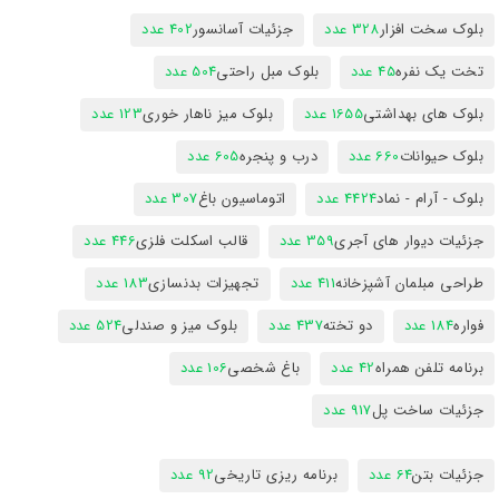
بلوک سخت افزار
328 عدد
جزئیات آسانسور
402 عدد
تخت یک نفره
45 عدد
بلوک مبل راحتی
504 عدد
بلوک های بهداشتی
1655 عدد
بلوک میز ناهار خوری
123 عدد
بلوک حیوانات
660 عدد
درب و پنجره
605 عدد
بلوک - آرام - نماد
4424 عدد
اتوماسیون باغ
307 عدد
جزئیات دیوار های آجری
359 عدد
قالب اسکلت فلزی
446 عدد
طراحی مبلمان آشپزخانه
411 عدد
تجهیزات بدنسازی
183 عدد
فواره
184 عدد
دو تخته
437 عدد
بلوک میز و صندلی
524 عدد
برنامه تلفن همراه
42 عدد
باغ شخصی
106 عدد
جزئیات ساخت پل
917 عدد
جزئیات بتن
64 عدد
برنامه ریزی تاریخی
92 عدد