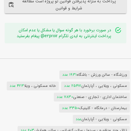
پرداخت به منزله پذیرفتن قوانین تو پروژه است مطالعه
شرایط و قوانین
در صورت برخورد با هر گونه سوال یا مشکل یا عدم امکان
پرداخت اینترنتی به ایدی تلگرام e2proir@ پیغام بفرستید
ورزشگاه - سالن ورزش - باشگاه
1931 عدد
مسکونی ، ویلایی ، آپارتمان
25471 عدد
خانه مسکونی ، ویلا
423 عدد
ساختمان اداری - تجاری - صنعتی
7830 عدد
بیمارستان - درمانگاه - کلینیک
3350 عدد
مسکونی - ویلایی - آپارتمان
عدد
تئاتر چند منظوره - سینما - سالن کنفرانس - سالن همایش
603 عدد