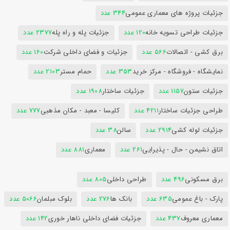
جزئیات پروژه های معماری عمومی
344 عدد
جزئیات طراحی تسویه خانه
120 عدد
جزئیات پله و راه پله
2377 عدد
برق کشی - اتصالات
566 عدد
جزئیات و فضای داخلی شرکت
160 عدد
نمایشگاه - فروشگاه - مرکز خرید
353 عدد
حمام مستر
2103 عدد
جزئیات ستون
1157 عدد
جزئیات ساختار
1908 عدد
طراحی جزئیات ساختار
4211 عدد
کلیسا - معبد - مکان مذهبی
777 عدد
جزئیات لوله کشی
2914 عدد
سالن
38 عدد
اتاق نشیمن - حال - پذیرایی
261 عدد
معماری
881 عدد
برق مسکونی
496 عدد
طراحی داخلی
805 عدد
پارک - باغ عمومی
635 عدد
بانک ها
276 عدد
بلوک مبلمان
5066 عدد
معماری معروف
437 عدد
جزئیات فضای داخلی ناهار خوری
142 عدد