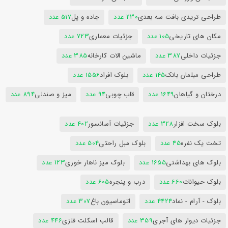
طراحی تریدی بافت سه بعدی
230 عدد
جاده و پل
517 عدد
مکان های تاریخی
105 عدد
جزئیات معماری
723 عدد
جزئیات داخلی
387 عدد
ماشین الات کارخانه
385 عدد
طراحی مبلمان بانک
145 عدد
بلوک افراد
1556 عدد
درختان و گیاهان
1649 عدد
قاب چوبی
94 عدد
میز و صندلی
894 عدد
بلوک سخت افزار
328 عدد
جزئیات آسانسور
402 عدد
تخت یک نفره
45 عدد
بلوک مبل راحتی
504 عدد
بلوک های بهداشتی
1655 عدد
بلوک میز ناهار خوری
123 عدد
بلوک حیوانات
660 عدد
درب و پنجره
605 عدد
بلوک - آرام - نماد
4424 عدد
اتوماسیون باغ
307 عدد
جزئیات دیوار های آجری
359 عدد
قالب اسکلت فلزی
446 عدد