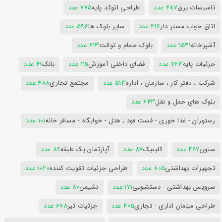
تاسیسات برق
487 عدد
طراحی اتوکد پایه
775 عدد
اتاق خواب مستر دار
216 عدد
سایر بلوک ها
596 عدد
آشپزخانه
1541 عدد
بلوک حمام و توالت
613 عدد
جزئیات پایه
763 عدد
فضای داخلی آموزش
25 عدد
بانک
41 عدد
شرکت ، دفتر کار ، سازمان ، اداره
513 عدد
مجتمع تجاری
488 عدد
بلوک های حمل و نقل
643 عدد
رستوران - غذا خوری - فست فود ; هتل - خوابگاه - مسافر خانه
101 عدد
ستون
467 عدد
کلینیک
87 عدد
آپارتمان یک طبقه
82 عدد
تجهیزات بهداشتی
805 عدد
طراحی جزئیات تقویت کننده
1020 عدد
سرویس بهداشتی - دستشویی
171 عدد
نشیمن
80 عدد
طراحی مبلمان اداری - تجاری
405 عدد
جزئیات تیر
678 عدد