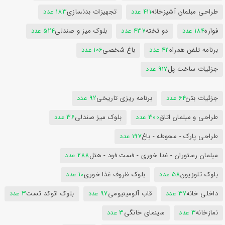
طراحی مبلمان آشپزخانه
411 عدد
تجهیزات بدنسازی
183 عدد
فواره
184 عدد
دو تخته
437 عدد
بلوک میز و صندلی
524 عدد
برنامه تلفن همراه
42 عدد
باغ شخصی
106 عدد
جزئیات ساخت پل
917 عدد
جزئیات بتن
64 عدد
برنامه ریزی تاریخی
92 عدد
طراحی و مبلمان اتاق
300 عدد
بلوک میز صندلی
36 عدد
طراحی پارک - محوطه - باغ
197 عدد
مبلمان رستوران - غذا خوری - فست فود - هتل
288 عدد
بلوک تلوزیون
58 عدد
بلوک ظروف غذا خوری
10 عدد
داخلی خانه
37 عدد
قاب آلومینیومی
97 عدد
بلوک اتوکد تست
3 عدد
نمازخانه
3 عدد
سینمای خانگی
3 عدد