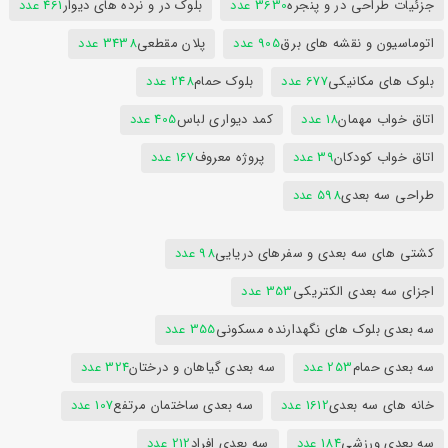
جزئیات طراحی در و پنجره
3630 عدد
بلوک در و نرده های دیوار
461 عدد
اتوماسیون و نقشه های برق
905 عدد
پلان مقطعی
3438 عدد
بلوک های مکانیکی
677 عدد
بلوک حمام
248 عدد
اتاق خواب مهمان
18 عدد
کمد دیواری لباس
405 عدد
اتاق خواب کودکان
39 عدد
پروژه معروف
167 عدد
طراحی سه بعدی
598 عدد
کشتی های سه بعدی و سفرهای دریایی
98 عدد
اجزای سه بعدی الکتریکی
353 عدد
سه بعدی بلوک های نگهدارنده مسکونی
355 عدد
سه بعدی حمام
253 عدد
سه بعدی گیاهان و درختان
324 عدد
خانه های سه بعدی
1612 عدد
سه بعدی ساختمان مرتفع
107 عدد
سه بعدی ورزشی
184 عدد
سه بعدی افراد
212 عدد