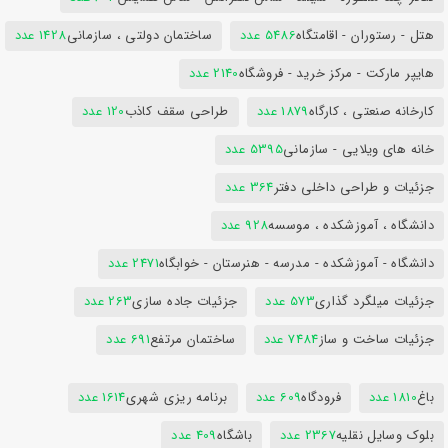
هتل - رستوران - اقامتگاه
5486 عدد
ساختمان دولتی ، سازمانی
1428 عدد
هایپر مارکت - مرکز خرید - فروشگاه
2140 عدد
کارخانه صنعتی ، کارگاه
1879 عدد
طراحی سقف کاذب
120 عدد
خانه های ویلایی - سازمانی
5395 عدد
جزئیات و طراحی داخلی دفتر
364 عدد
دانشگاه ، آموزشکده ، موسسه
928 عدد
دانشگاه - آموزشکده - مدرسه - هنرستان - خوابگاه
2471 عدد
جزئیات میلگرد گذاری
573 عدد
جزئیات جاده سازی
263 عدد
جزئیات ساخت و ساز
7484 عدد
ساختمان مرتفع
691 عدد
باغ
1810 عدد
فرودگاه
609 عدد
برنامه ریزی شهری
1614 عدد
بلوک وسایل نقلیه
2367 عدد
باشگاه
409 عدد