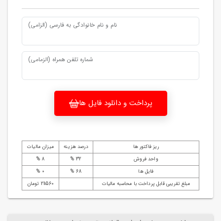
نام و نام خانوادگی به فارسی (الزامی)
شماره تلفن همراه (الزمامی)
پرداخت و دانلود فایل ها
ریز فاکتور ها
درصد هزینه
میزان مالیات
واحد فروش
32 %
8 %
فایل ها
68 %
0 %
مبلغ تقریبی قابل پرداخت با محاسبه مالیات
211560 تومان