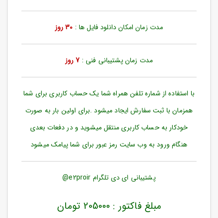
ورود
به
حساب
مدت زمان امکان دانلود فایل ها :
30 روز
کاربری
ثبت
مدت زمان پشتیبانی فنی :
7 روز
نام
بازیابی
رمز
با استفاده از شماره تلفن همراه شما یک حساب کاربری برای شما
عبور
همزمان با ثبت سفارش ایجاد میشود .برای اولین بار به صورت
علاقه
خودکار به حساب کاربری منتقل میشوید و در دفعات بعدی
مندی
ها
هنگام ورود به وب سایت رمز عبور برای شما پیامک میشود
پشتیبانی ای دی تلگرام e2proir@
مبلغ فاکتور : 205000 تومان