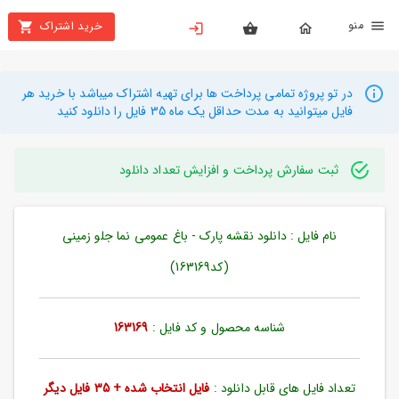
نو
خرید اشتراک
X
بستن
منو
محصولات
در تو پروژه تمامی پرداخت ها برای تهیه اشتراک میباشد با خرید هر
فایل میتوانید به مدت حداقل یک ماه 35 فایل را دانلود کنید
تهیه
اشتراک
ثبت سفارش پرداخت و افزایش تعداد دانلود
راهنما
نام فایل : دانلود نقشه پارک - باغ عمومی نما جلو زمینی
دانلود
خرید
(کد163169)
ها
شناسه محصول و کد فایل :
163169
حساب
کاربری
تعداد فایل های قابل دانلود :
فایل انتخاب شده + 35 فایل دیگر