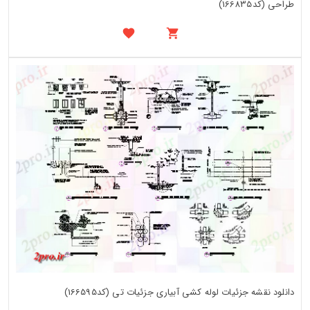
طراحی (کد166835)
دانلود نقشه جزئیات لوله کشی آبیاری جزئیات تی (کد166595)