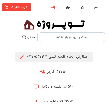
نو
خرید اشتراک
X
بستن
منو
محصولات
تهیه
جستجو
اشتراک
راهنما
سفارش انجام نقشه کشی 09170547167
دانلود
خرید
142750 کاربر
ها
180560 نقشه و دتایل
حساب
کاربری
7969703 دانلود فایل