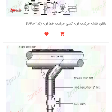
دانلود نقشه جزئیات لوله کشی جزئیات خط لوله (کد164802)