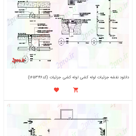
دانلود نقشه جزئیات لوله کشی لوله کشی جزئیات (کد165346)