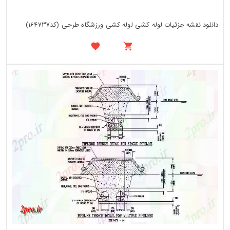
دانلود نقشه جزئیات لوله کشی لوله کشی ورزشگاه طرحی (کد164737)