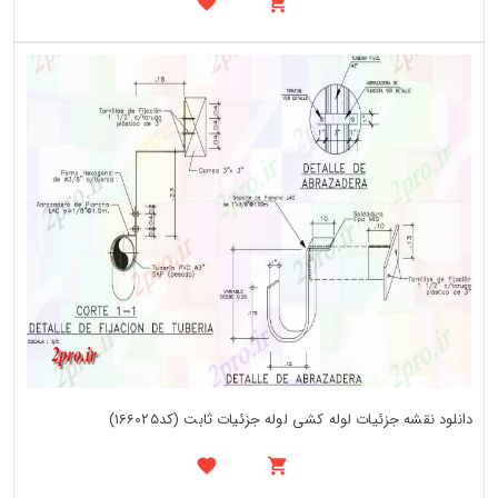
دانلود نقشه جزئیات لوله کشی لوله جزئیات ثابت (کد166025)