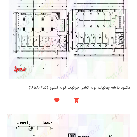
دانلود نقشه جزئیات لوله کشی جزئیات لوله کشی (کد165806)