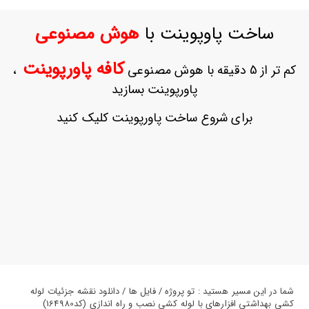
ورود
به
ساخت پاوپوینت با
هوش مصنوعی
حساب
کاربری
کافه پاورپوینت
کم تر از 5 دقیقه با هوش مصنوعی
،
ثبت
پاورپوینت بسازید
نام
بازیابی
برای شروع ساخت پاورپوینت کلیک کنید
رمز
عبور
علاقه
مندی
ها
شما در این مسیر هستید : تو پروژه / فایل ها / دانلود نقشه جزئیات لوله
کشی بهداشتی افزارهای با لوله کشی نصب و راه اندازی (کد164980)