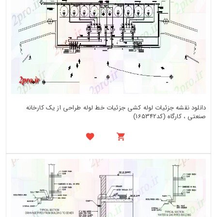
دانلود نقشه جزئیات لوله کشی جزئیات خط لوله طراحی از یک کارخانه
صنعتی ، کارگاه (کد165342)