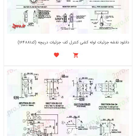
دانلود نقشه جزئیات لوله کشی کنترل کف جزئیات دریچه (کد164881)