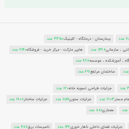
دد
بیمارستان - درمانگاه - کلینیک
3350 عدد
تی ، سازمانی
1428 عدد
هایپر مارکت - مرکز خرید - فروشگاه
2140 عدد
اه ، آموزشکده ، موسسه
928 عدد
ساختمان مرتفع
691 عدد
دد
جزئیات طراحی تسویه خانه
120 عدد
ام مستر
2103 عدد
جزئیات ستون
1157 عدد
جزئیات ساختار
1908 عدد
معماری
881 عدد
جزئیات فضای داخلی ناهار خوری
142 عدد
تاسیسات برق
487 عدد