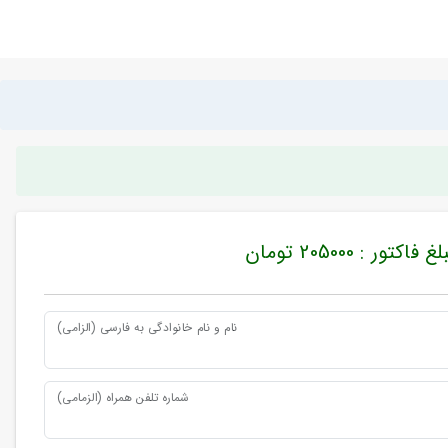
غ فاکتور : 205000 تومان
نام و نام خانوادگی به فارسی (الزامی)
شماره تلفن همراه (الزمامی)