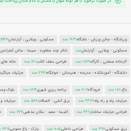
در صورت برخورد با هر گونه سوال یا مشکل یا عدم امکان پرداخت اینترنتی به ایدی تلگر
ورزشگاه - سالن ورزش - باشگاه
1931 عدد
مسکونی ، ویلایی ، آپارتمان
25471 عد
مسکونی - ویلایی - آپارتمان
عدد
تئاتر چند منظوره - سینما - سالن کنفران
کارخانه صنعتی ، کارگاه
1879 عدد
طراحی سقف کاذب
120 عدد
خانه های 
دانشگاه - آموزشکده - مدرسه - هنرستان - خوابگاه
2471 عدد
جزئیات میلگرد
باغ
1810 عدد
فرودگاه
609 عدد
برنامه ریزی شهری
1614 عدد
بلوک وسای
جزئیات پله و راه پله
2377 عدد
برق کشی - اتصالات
566 عدد
جزئیات و
طراحی جزئیات ساختار
4211 عدد
کلیسا - معبد - مکان مذهبی
777 عدد
ج
برق مسکونی
496 عدد
طراحی داخلی
805 عدد
پارک - باغ عمومی
635 عدد