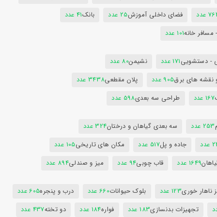
7 عدد
فضای داخلی آموزش
25 عدد
بانک
41 عدد
 مسافر خانه
101 عدد
 - دستشویی
171 عدد
نشیمن
80 عدد
 نقشه های برق
905 عدد
پلان مقطعی
3438 عدد
167 عدد
طراحی سه بعدی
598 عدد
253 عدد
سه بعدی گیاهان و درختان
324 عدد
عدد
جاده و پل
517 عدد
مکان های تاریخی
105 عدد
یاهان
1649 عدد
قاب چوبی
94 عدد
میز و صندلی
894 عدد
 ناهار خوری
123 عدد
بلوک حیوانات
660 عدد
درب و پنجره
605 عدد
تجهیزات بدنسازی
183 عدد
فواره
184 عدد
دو تخته
437 عدد