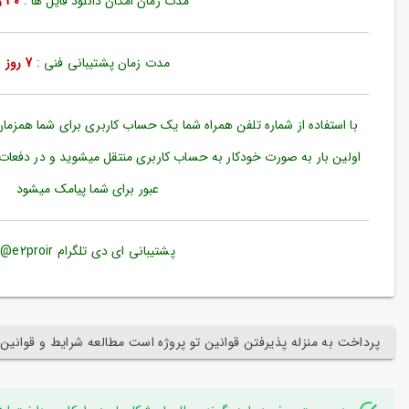
مدت زمان امکان دانلود فایل ها :
30 روز
ورود
به
حساب
کاربری
مدت زمان پشتیبانی فنی :
7 روز
ثبت
نام
با استفاده از شماره تلفن همراه شما یک حساب کاربری برای شما همزما
بازیابی
اولین بار به صورت خودکار به حساب کاربری منتقل میشوید و در دفعات
رمز
عبور برای شما پیامک میشود
عبور
علاقه
مندی
پشتیبانی ای دی تلگرام e2proir@
ها
پرداخت به منزله پذیرفتن قوانین تو پروژه است مطالعه شرایط و قوانین