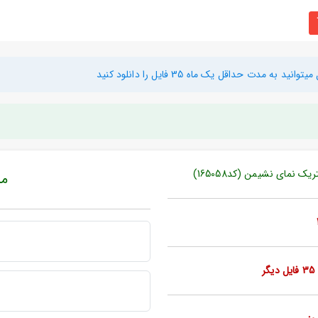
دت حداقل یک ماه 35 فایل را دانلود کنید
نمای نشیمن (کد165058)
مبل
ر