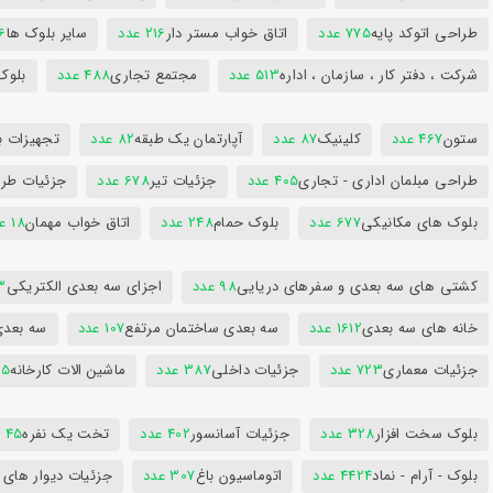
طراحی اتوکد پایه
775 عدد
اتاق خواب مستر دار
216 عدد
سایر بلوک ها
96
شرکت ، دفتر کار ، سازمان ، اداره
513 عدد
مجتمع تجاری
488 عدد
بلوک
ستون
467 عدد
کلینیک
87 عدد
آپارتمان یک طبقه
82 عدد
تجهیزات ب
طراحی مبلمان اداری - تجاری
405 عدد
جزئیات تیر
678 عدد
جزئیات طرا
بلوک های مکانیکی
677 عدد
بلوک حمام
248 عدد
اتاق خواب مهمان
18 عدد
کشتی های سه بعدی و سفرهای دریایی
98 عدد
اجزای سه بعدی الکتریکی
53
خانه های سه بعدی
1612 عدد
سه بعدی ساختمان مرتفع
107 عدد
سه بعد
جزئیات معماری
723 عدد
جزئیات داخلی
387 عدد
ماشین الات کارخانه
385
بلوک سخت افزار
328 عدد
جزئیات آسانسور
402 عدد
تخت یک نفره
45 عدد
بلوک - آرام - نماد
4424 عدد
اتوماسیون باغ
307 عدد
جزئیات دیوار های