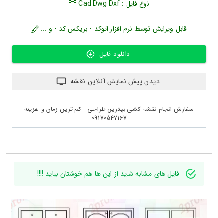
نوع فایل : Cad Dwg Dxf
قابل ویرایش توسط نرم افزار اتوکد - بریکس کد - و ...
دانلود فایل
دیدن پیش نمایش آنلاین نقشه
سفارش انجام نقشه کشی بهترین طراحی - کم ترین زمان و هزینه
09170547167
فایل های مشابه شاید از این ها هم خوشتان بیاید !!!!