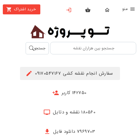
نو
خرید اشتراک
X
بستن
منو
محصولات
تهیه
جستجو
اشتراک
راهنما
سفارش انجام نقشه کشی 09170547167
دانلود
خرید
142750 کاربر
ها
180560 نقشه و دتایل
حساب
کاربری
7969703 دانلود فایل