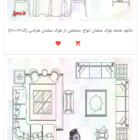
دانلود نقشه بلوک مبلمان انواع مختلفی از بلوک مبلمان طراحی (کد160026)