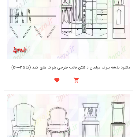
دانلود نقشه بلوک مبلمان داشتن قالب طرحی بلوک های کمد (کد160035)