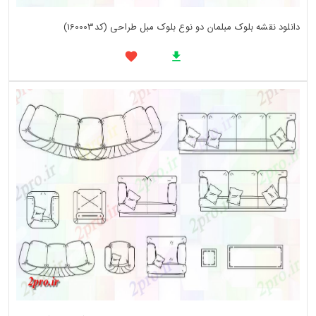
دانلود نقشه بلوک مبلمان دو نوع بلوک مبل طراحی (کد160003)