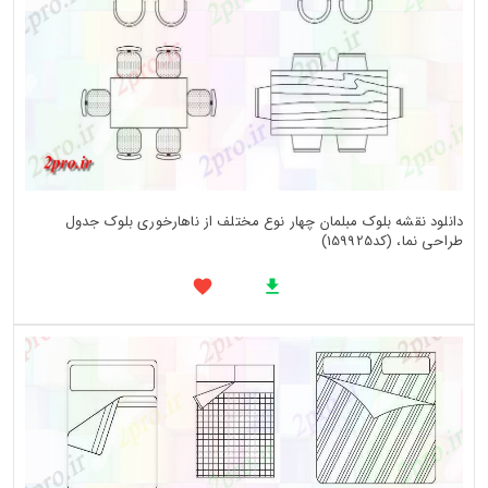
دانلود نقشه بلوک مبلمان چهار نوع مختلف از ناهارخوری بلوک جدول
طراحی نما، (کد159925)