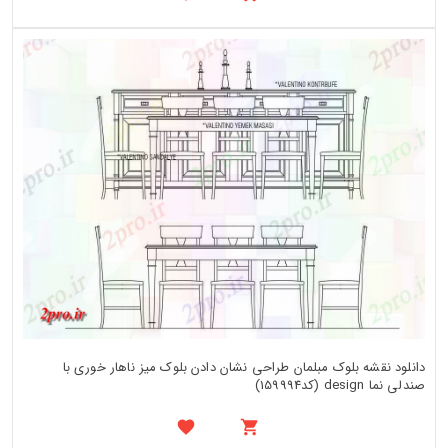
دانلود نقشه بلوک مبلمان طراحی نشان دادن بلوک میز ناهار خوری با
صندلی نما design (کد159994)