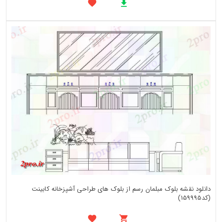
دانلود نقشه بلوک مبلمان رسم از بلوک های طراحی آشپزخانه کابینت
(کد159995)