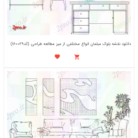
دانلود نقشه بلوک مبلمان انواع مختلفی از میز مطالعه طراحی (کد160029)