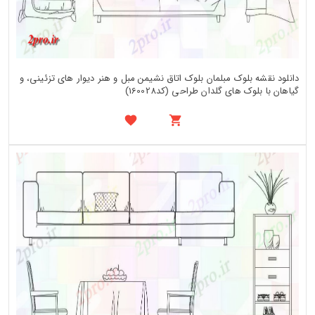
دانلود نقشه بلوک مبلمان بلوک اتاق نشیمن مبل و هنر دیوار های تزئینی، و
گیاهان با بلوک های گلدان طراحی (کد160028)