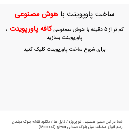
ورود
به
ساخت پاوپوینت با
هوش مصنوعی
حساب
کاربری
کافه پاورپوینت
کم تر از 5 دقیقه با هوش مصنوعی
،
ثبت
پاورپوینت بسازید
نام
بازیابی
برای شروع ساخت پاورپوینت کلیک کنید
رمز
عبور
علاقه
مندی
ها
شما در این مسیر هستید : تو پروژه / فایل ها / دانلود نقشه بلوک مبلمان
رسم انواع مختلف مبل بلوک صندلی given (کد160000)