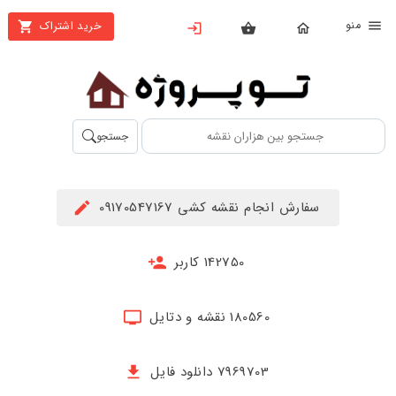
نو
خرید اشتراک
X
بستن
منو
محصولات
تهیه
جستجو
اشتراک
راهنما
سفارش انجام نقشه کشی 09170547167
دانلود
خرید
142750 کاربر
ها
180560 نقشه و دتایل
حساب
کاربری
7969703 دانلود فایل