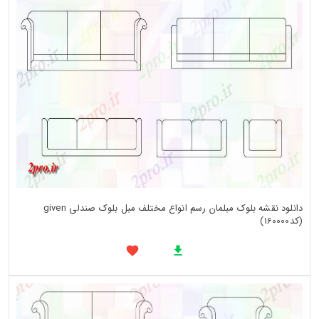
دانلود نقشه بلوک مبلمان رسم انواع مختلف مبل بلوک صندلی given
(کد160000)