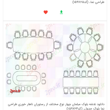
طراحی نما، (کد159765)
دانلود نقشه بلوک مبلمان چهار نوع مختلف از رستوران ناهار خوری طراحی
نما بلوک جدول، (کد159764)