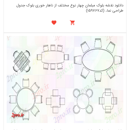
دانلود نقشه بلوک مبلمان چهار نوع مختلف از ناهار خوری بلوک جدول
طراحی نما، (کد159767)