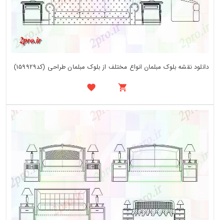
دانلود نقشه بلوک مبلمان انواع مختلف از بلوک مبلمان طراحی (کد159929)