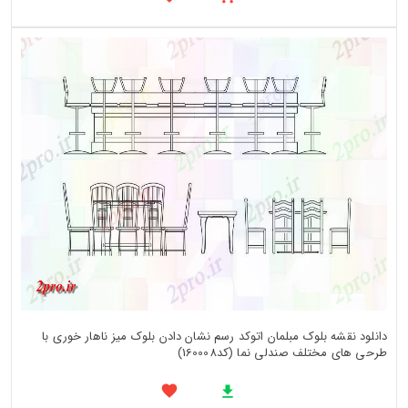
دانلود نقشه بلوک مبلمان اتوکد رسم نشان دادن بلوک میز ناهار خوری با
طرحی های مختلف صندلی نما (کد160008)