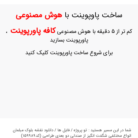
ورود
به
ساخت پاوپوینت با
هوش مصنوعی
حساب
کاربری
کافه پاورپوینت
کم تر از 5 دقیقه با هوش مصنوعی
،
ثبت
پاورپوینت بسازید
نام
بازیابی
برای شروع ساخت پاورپوینت کلیک کنید
رمز
عبور
علاقه
مندی
ها
شما در این مسیر هستید : تو پروژه / فایل ها / دانلود نقشه بلوک مبلمان
انواع مختلفی شگفت انگیز از صندلی دو بعدی طراحی (کد159989)