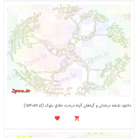
دانلود نقشه درختان و گیاهان گیاه درخت خلاق بلوک (کد154057)