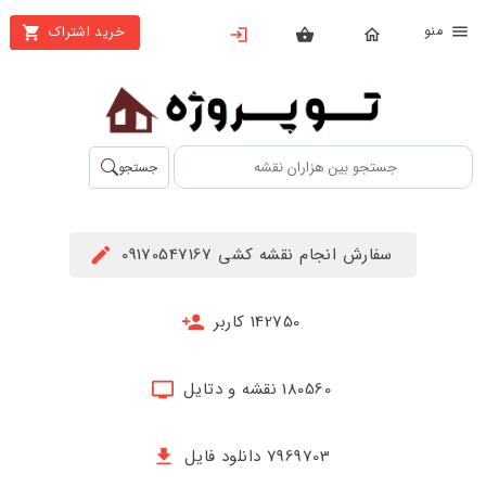
نو
خرید اشتراک
X
بستن
منو
محصولات
تهیه
جستجو
اشتراک
راهنما
سفارش انجام نقشه کشی 09170547167
دانلود
خرید
142750 کاربر
ها
180560 نقشه و دتایل
حساب
کاربری
7969703 دانلود فایل