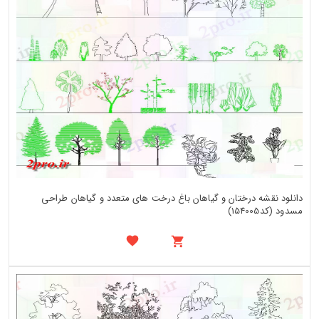
دانلود نقشه درختان و گیاهان باغ درخت های متعدد و گیاهان طراحی
مسدود (کد154005)