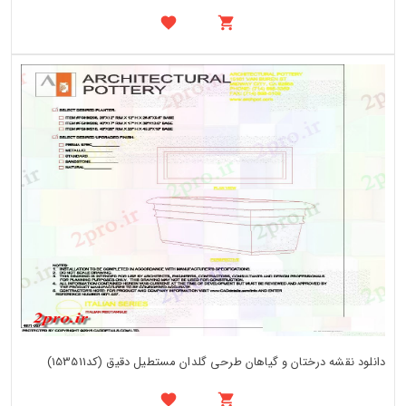
دانلود نقشه درختان و گیاهان طرحی گلدان مستطیل دقیق (کد153511)