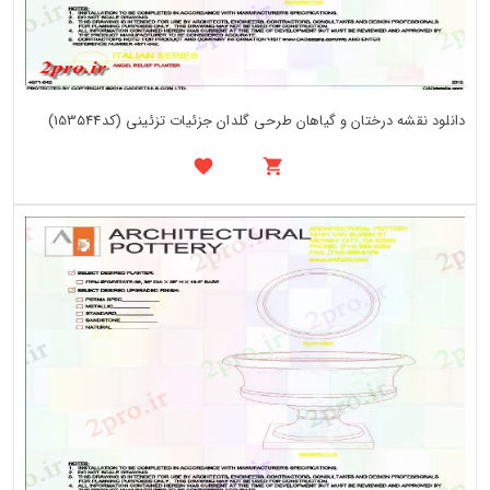
دانلود نقشه درختان و گیاهان طرحی گلدان جزئیات تزئینی (کد153544)