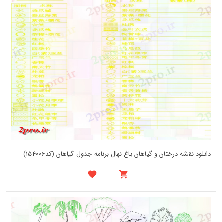
دانلود نقشه درختان و گیاهان باغ نهال برنامه جدول گیاهان (کد154006)