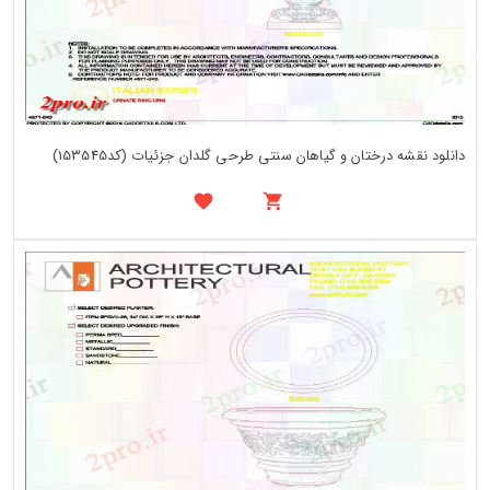
دانلود نقشه درختان و گیاهان سنتی طرحی گلدان جزئیات (کد153545)