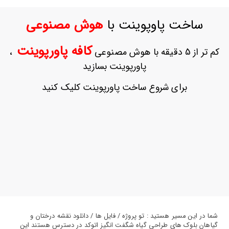
ورود
به
ساخت پاوپوینت با
هوش مصنوعی
حساب
کاربری
کافه پاورپوینت
کم تر از 5 دقیقه با هوش مصنوعی
،
ثبت
پاورپوینت بسازید
نام
بازیابی
برای شروع ساخت پاورپوینت کلیک کنید
رمز
عبور
علاقه
مندی
ها
شما در این مسیر هستید : تو پروژه / فایل ها / دانلود نقشه درختان و
گیاهان بلوک های طراحی گیاه شگفت انگیز اتوکد در دسترس هستند این