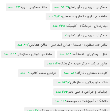
مسکونی ، ویلایی ، آپارتمان
25471 عدد
خانه مسکونی ، ویلا
423 عدد
ساختمان اداری - تجاری - صنعتی
7830 عدد
بیمارستان - درمانگاه - کلینیک
3350 عدد
مسکونی - ویلایی - آپارتمان
عدد
تئاتر چند منظوره - سینما - سالن کنفرانس - سالن همایش
603 عدد
هتل - رستوران - اقامتگاه
5486 عدد
ساختمان دولتی ، سازمانی
1428 عدد
هایپر مارکت - مرکز خرید - فروشگاه
2140 عدد
کارخانه صنعتی ، کارگاه
1879 عدد
طراحی سقف کاذب
120 عدد
خانه های ویلایی - سازمانی
5395 عدد
جزئیات و طراحی داخلی دفتر
364 عدد
دانشگاه ، آموزشکده ، موسسه
928 عدد
دانشگاه - آموزشکده - مدرسه - هنرستان - خوابگاه
2471 عدد