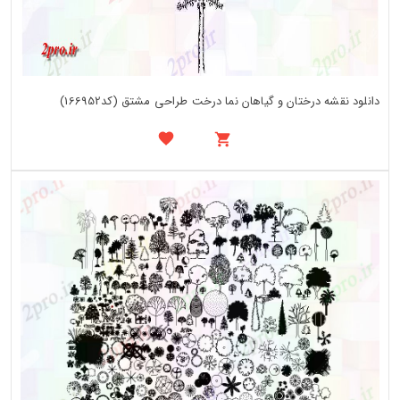
دانلود نقشه درختان و گیاهان نما درخت طراحی مشتق (کد166952)