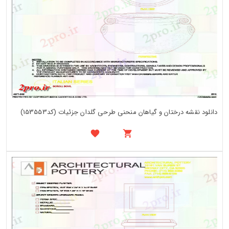
دانلود نقشه درختان و گیاهان منحنی طرحی گلدان جزئیات (کد153553)