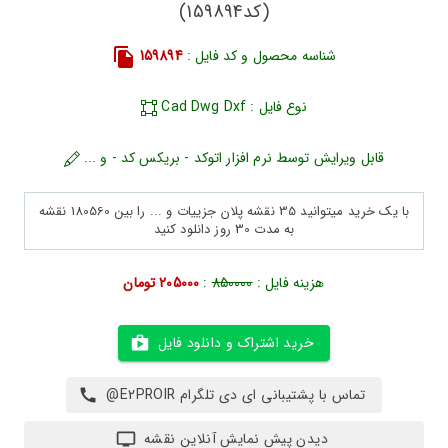
(کد159894)
شناسه محصول و کد فایل :
159894
نوع فایل : Cad Dwg Dxf
قابل ویرایش توسط نرم افزار اتوکد - بریکس کد - و ...
با یک خرید میتوانید 35 نقشه پلان جزییات و ... را بین 180560 نقشه
به مدت 30 روز دانلود کنید
هزینه فایل :
850000
:
205000 تومان
خرید اشتراک و دانلود فایل
تماس با پشتیبانی ای دی تلگرام E2PROIR@
دیدن پیش نمایش آنلاین نقشه