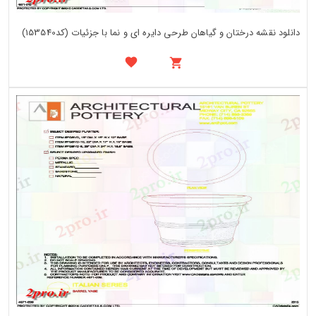
دانلود نقشه درختان و گیاهان طرحی دایره ای و نما با جزئیات (کد153540)