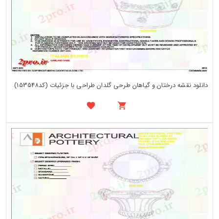
دانلود نقشه درختان و گیاهان طرحی گلدان طراحی با جزئیات (کد153548)