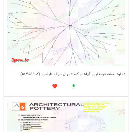
دانلود نقشه درختان و گیاهان کوتاه نهال بلوک طراحی (کد153599)