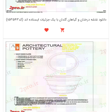
دانلود نقشه درختان و گیاهان گلدان با یک جزئیات ایستاده اند (کد153543)