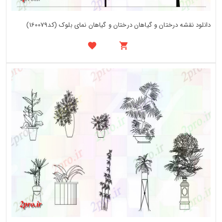
دانلود نقشه درختان و گیاهان درختان و گیاهان نمای بلوک (کد160079)