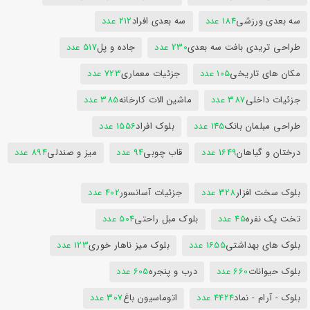
سه بعدی ورزشی
184 عدد
سه بعدی افراد
212 عدد
طراحی تریدی بافت سه بعدی
230 عدد
جاده و پل
517 عدد
مکان های تاریخی
105 عدد
جزئیات معماری
723 عدد
جزئیات داخلی
387 عدد
ماشین الات کارخانه
385 عدد
طراحی مبلمان بانک
145 عدد
بلوک افراد
1556 عدد
درختان و گیاهان
1649 عدد
قاب چوبی
94 عدد
میز و صندلی
894 عدد
بلوک سخت افزار
328 عدد
جزئیات آسانسور
402 عدد
تخت یک نفره
45 عدد
بلوک مبل راحتی
504 عدد
بلوک های بهداشتی
1655 عدد
بلوک میز ناهار خوری
123 عدد
بلوک حیوانات
660 عدد
درب و پنجره
605 عدد
بلوک - آرام - نماد
4424 عدد
اتوماسیون باغ
307 عدد