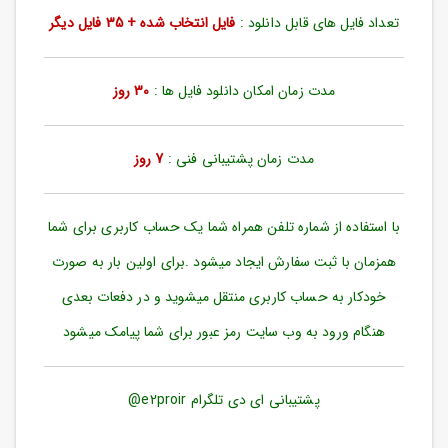
ورود
تعداد فایل های قابل دانلود :
فایل انتخاب شده + 35 فایل دیگر
به
حساب
کاربری
مدت زمان امکان دانلود فایل ها :
30 روز
ثبت
نام
مدت زمان پشتیبانی فنی :
7 روز
بازیابی
رمز
عبور
با استفاده از شماره تلفن همراه شما یک حساب کاربری برای شما
علاقه
همزمان با ثبت سفارش ایجاد میشود .برای اولین بار به صورت
مندی
ها
خودکار به حساب کاربری منتقل میشوید و در دفعات بعدی
هنگام ورود به وب سایت رمز عبور برای شما پیامک میشود
پشتیبانی ای دی تلگرام e2proir@