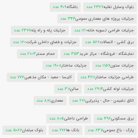
بلوک وسایل نقلیه
2367 عدد
باشگاه
409 عدد
جزئیات پروژه های معماری عمومی
344 عدد
جزئیات طراحی تسویه خانه
120 عدد
جزئیات پله و راه پله
2377 عدد
برق کشی - اتصالات
566 عدد
جزئیات و فضای داخلی شرکت
160 عدد
نمایشگاه - فروشگاه - مرکز خرید
353 عدد
حمام مستر
2103 عدد
جزئیات ستون
1157 عدد
جزئیات ساختار
1908 عدد
طراحی جزئیات ساختار
4211 عدد
کلیسا - معبد - مکان مذهبی
777 عدد
جزئیات لوله کشی
2914 عدد
سالن
38 عدد
اتاق نشیمن - حال - پذیرایی
261 عدد
معماری
881 عدد
برق مسکونی
496 عدد
طراحی داخلی
805 عدد
پارک - باغ عمومی
635 عدد
بانک ها
276 عدد
بلوک مبلمان
5066 عدد