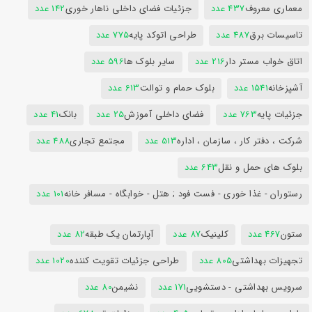
معماری معروف
437 عدد
جزئیات فضای داخلی ناهار خوری
142 عدد
تاسیسات برق
487 عدد
طراحی اتوکد پایه
775 عدد
اتاق خواب مستر دار
216 عدد
سایر بلوک ها
596 عدد
آشپزخانه
1541 عدد
بلوک حمام و توالت
613 عدد
جزئیات پایه
763 عدد
فضای داخلی آموزش
25 عدد
بانک
41 عدد
شرکت ، دفتر کار ، سازمان ، اداره
513 عدد
مجتمع تجاری
488 عدد
بلوک های حمل و نقل
643 عدد
رستوران - غذا خوری - فست فود ; هتل - خوابگاه - مسافر خانه
101 عدد
ستون
467 عدد
کلینیک
87 عدد
آپارتمان یک طبقه
82 عدد
تجهیزات بهداشتی
805 عدد
طراحی جزئیات تقویت کننده
1020 عدد
سرویس بهداشتی - دستشویی
171 عدد
نشیمن
80 عدد