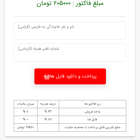
مبلغ فاکتور : 205000 تومان
نام و نام خانوادگی به فارسی (الزامی)
شماره تلفن همراه (الزمامی)
پرداخت و دانلود فایل ها
ریز فاکتور ها
درصد هزینه
میزان مالیات
واحد فروش
32 %
8 %
فایل ها
68 %
0 %
مبلغ تقریبی قابل پرداخت با محاسبه مالیات
211560 تومان