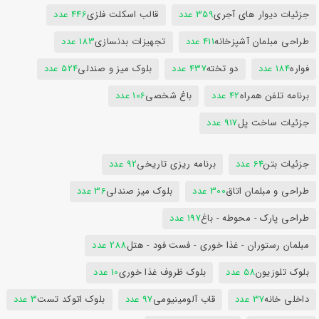
جزئیات دیوار های آجری
359 عدد
قالب اسکلت فلزی
446 عدد
طراحی مبلمان آشپزخانه
411 عدد
تجهیزات بدنسازی
183 عدد
فواره
184 عدد
دو تخته
437 عدد
بلوک میز و صندلی
524 عدد
برنامه تلفن همراه
42 عدد
باغ شخصی
106 عدد
جزئیات ساخت پل
917 عدد
جزئیات بتن
64 عدد
برنامه ریزی تاریخی
92 عدد
طراحی و مبلمان اتاق
300 عدد
بلوک میز صندلی
36 عدد
طراحی پارک - محوطه - باغ
197 عدد
مبلمان رستوران - غذا خوری - فست فود - هتل
288 عدد
بلوک تلوزیون
58 عدد
بلوک ظروف غذا خوری
10 عدد
داخلی خانه
37 عدد
قاب آلومینیومی
97 عدد
بلوک اتوکد تست
3 عدد