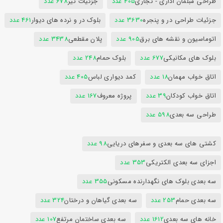
طراحی مبلمان اداری - تجاری
405 عدد
جزئیات تیر
678 عدد
جزئیات طراحی در و پنجره
3630 عدد
بلوک در و نرده های دیوار
461 عدد
اتوماسیون و نقشه های برق
905 عدد
پلان مقطعی
3438 عدد
بلوک های مکانیکی
677 عدد
بلوک حمام
248 عدد
اتاق خواب مهمان
18 عدد
کمد دیواری لباس
405 عدد
اتاق خواب کودکان
39 عدد
پروژه معروف
167 عدد
طراحی سه بعدی
598 عدد
کشتی های سه بعدی و سفرهای دریایی
98 عدد
اجزای سه بعدی الکتریکی
353 عدد
سه بعدی بلوک های نگهدارنده مسکونی
355 عدد
سه بعدی حمام
253 عدد
سه بعدی گیاهان و درختان
324 عدد
خانه های سه بعدی
1612 عدد
سه بعدی ساختمان مرتفع
107 عدد