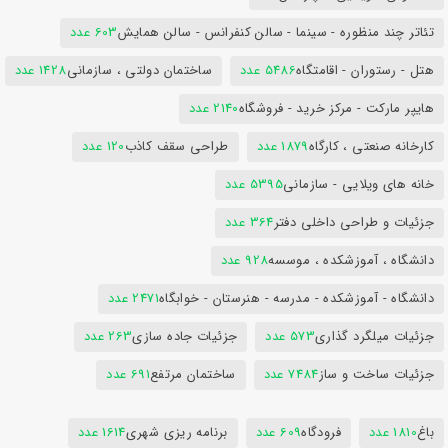
تئاتر چند منظوره - سینما - سالن کنفرانس - سالن همایش
603 عدد
هتل - رستوران - اقامتگاه
5486 عدد
ساختمان دولتی ، سازمانی
1428 عدد
هایپر مارکت - مرکز خرید - فروشگاه
2140 عدد
کارخانه صنعتی ، کارگاه
1879 عدد
طراحی سقف کاذب
120 عدد
خانه های ویلایی - سازمانی
5395 عدد
جزئیات و طراحی داخلی دفتر
364 عدد
دانشگاه ، آموزشکده ، موسسه
928 عدد
دانشگاه - آموزشکده - مدرسه - هنرستان - خوابگاه
2471 عدد
جزئیات میلگرد گذاری
573 عدد
جزئیات جاده سازی
263 عدد
جزئیات ساخت و ساز
7484 عدد
ساختمان مرتفع
691 عدد
باغ
1810 عدد
فرودگاه
609 عدد
برنامه ریزی شهری
1614 عدد