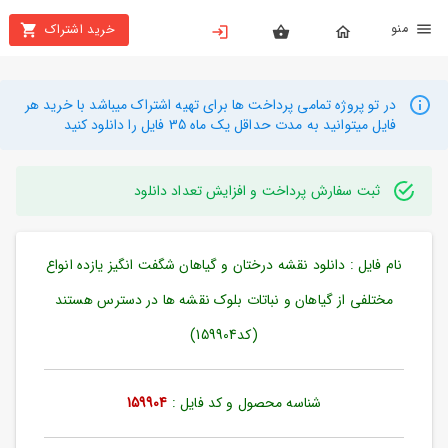
نو
خرید اشتراک
X
بستن
منو
محصولات
در تو پروژه تمامی پرداخت ها برای تهیه اشتراک میباشد با خرید هر
فایل میتوانید به مدت حداقل یک ماه 35 فایل را دانلود کنید
تهیه
اشتراک
ثبت سفارش پرداخت و افزایش تعداد دانلود
راهنما
نام فایل : دانلود نقشه درختان و گیاهان شگفت انگیز یازده انواع
دانلود
خرید
مختلفی از گیاهان و نباتات بلوک نقشه ها در دسترس هستند
ها
(کد159904)
حساب
شناسه محصول و کد فایل :
159904
کاربری