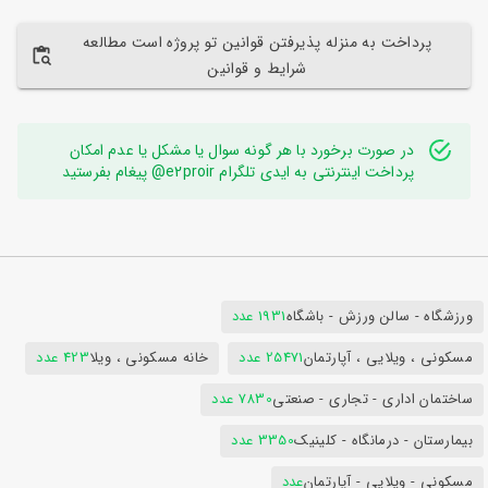
پرداخت به منزله پذیرفتن قوانین تو پروژه است مطالعه
شرایط و قوانین
در صورت برخورد با هر گونه سوال یا مشکل یا عدم امکان
پرداخت اینترنتی به ایدی تلگرام e2proir@ پیغام بفرستید
ورزشگاه - سالن ورزش - باشگاه
1931 عدد
مسکونی ، ویلایی ، آپارتمان
25471 عدد
خانه مسکونی ، ویلا
423 عدد
ساختمان اداری - تجاری - صنعتی
7830 عدد
بیمارستان - درمانگاه - کلینیک
3350 عدد
مسکونی - ویلایی - آپارتمان
عدد