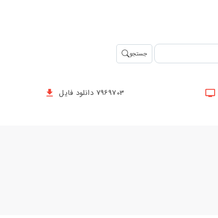
جستجو
7969703 دانلود فایل