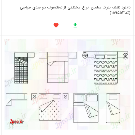
دانلود نقشه بلوک مبلمان انواع مختلفی از تختخواب دو بعدی طراحی
(کد159553)