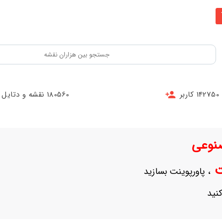
142750 کاربر
180560 نقشه و دتایل
نوعی
نت
، پاورپوینت بسازید
نید