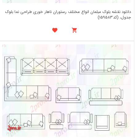
دانلود نقشه بلوک مبلمان انواع مختلف رستوران ناهار خوری طراحی نما بلوک
جدول، (کد159583)