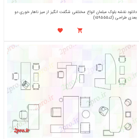
دانلود نقشه بلوک مبلمان انواع مختلفی شگفت انگیز از میز ناهار خوری دو
بعدی طراحی (کد159555)