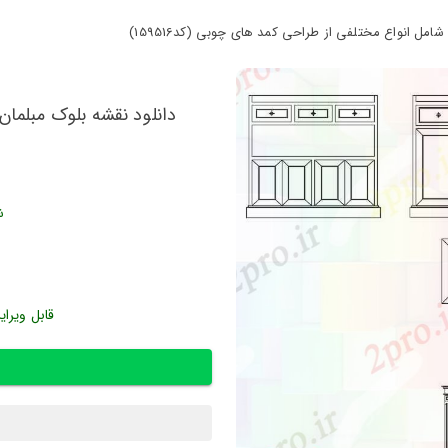
امل انواع مختلفی از طراحی کمد های چوبی (کد159516)
دانلود نقشه بلوک مبلما
ش
قابل ویرای