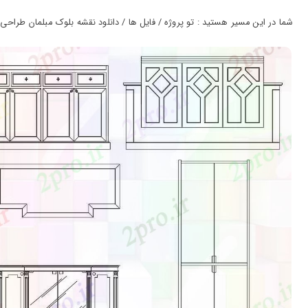
ورود
به
شما در این مسیر هستید : تو پروژه / فایل ها / دانلود نقشه بلوک مبلمان طراحی ش
حساب
کاربری
ثبت
نام
بازیابی
رمز
عبور
علاقه
مندی
ها