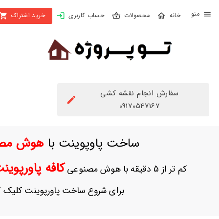
X
محصولات
حساب کاربری
خرید اشتراک
بستن
منو
محصولات
تهیه
اشتراک
سفارش انجام نقشه کشی
راهنما
09170547167
دانلود
ساخت پاوپوینت با
هوش مص
خرید
ها
کافه پاورپوی
کم تر از 5 دقیقه با هوش مصنوعی
حساب
برای شروع ساخت پاورپوینت کلیک ک
کاربری