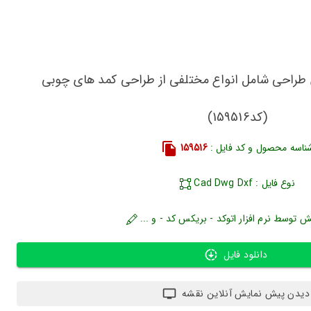
ن طراحی شامل انواع مختلفی از طراحی کمد های چوبی
(کد159516)
ناسه محصول و کد فایل :
159516
نوع فایل : Cad Dwg Dxf
ش توسط نرم افزار اتوکد - بریکس کد - و ...
دانلود فایل
دیدن پیش نمایش آنلاین نقشه