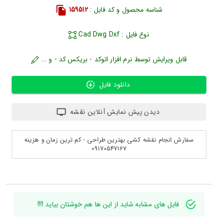
شناسه محصول و کد فایل :
159512
نوع فایل : Cad Dwg Dxf
قابل ویرایش توسط نرم افزار اتوکد - بریکس کد - و ...
دانلود فایل
دیدن پیش نمایش آنلاین نقشه
سفارش انجام نقشه کشی بهترین طراحی - کم ترین زمان و هزینه
09170547167
فایل های مشابه شاید از این ها هم خوشتان بیاید !!!!