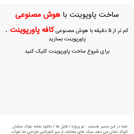
ورود
به
ساخت پاوپوینت با
هوش مصنوعی
حساب
کاربری
کافه پاورپوینت
کم تر از 5 دقیقه با هوش مصنوعی
،
ثبت
پاورپوینت بسازید
نام
بازیابی
برای شروع ساخت پاورپوینت کلیک کنید
رمز
عبور
علاقه
مندی
ها
شما در این مسیر هستید : تو پروژه / فایل ها / دانلود نقشه بلوک مبلمان
اتوکد نشان می دهد سبک های مختلف از میز کنفرانس طراحی نما بلوک،