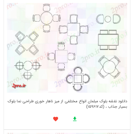
دانلود نقشه بلوک مبلمان انواع مختلفی از میز ناهار خوری طراحی نما بلوک
بسیار جذاب ، (کد159617)