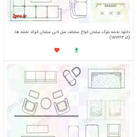
دانلود نقشه بلوک مبلمان انواع مختلف مبل لابی مبلمان اتوکد نقشه ها،
(کد159423)