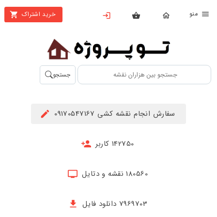
نو
خرید اشتراک
X
بستن
منو
محصولات
تهیه
جستجو
اشتراک
راهنما
سفارش انجام نقشه کشی 09170547167
دانلود
خرید
142750 کاربر
ها
180560 نقشه و دتایل
حساب
کاربری
7969703 دانلود فایل