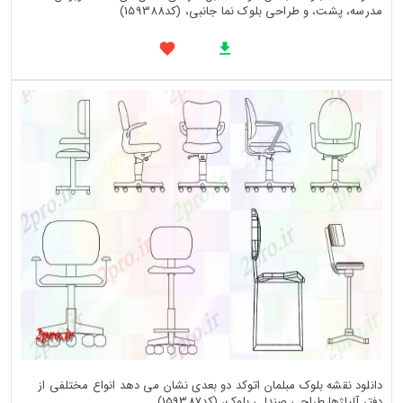
مدرسه، پشت، و طراحی بلوک نما جانبی، (کد159388)
دانلود نقشه بلوک مبلمان اتوکد دو بعدی نشان می دهد انواع مختلفی از
دفتر آلیاژها طراحی صندلی بلوک، (کد159387)