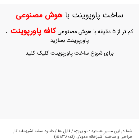
ورود
به
ساخت پاوپوینت با
هوش مصنوعی
حساب
کاربری
کافه پاورپوینت
کم تر از 5 دقیقه با هوش مصنوعی
،
ثبت
پاورپوینت بسازید
نام
بازیابی
برای شروع ساخت پاورپوینت کلیک کنید
رمز
عبور
علاقه
مندی
ها
شما در این مسیر هستید : تو پروژه / فایل ها / دانلود نقشه آشپزخانه کار
طراحی و ساخت آشپزخانه مدولار، (کد158380)