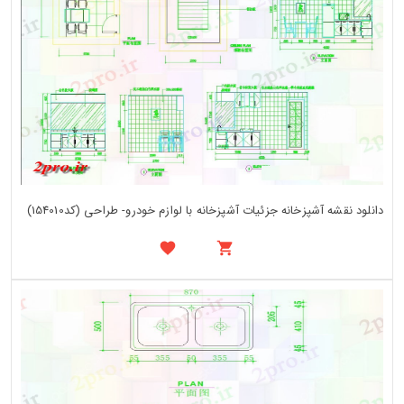
دانلود نقشه آشپزخانه جزئیات آشپزخانه با لوازم خودرو- طراحی (کد154010)