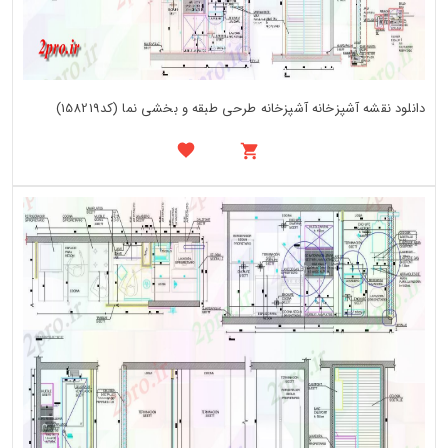
دانلود نقشه آشپزخانه آشپزخانه طرحی طبقه و بخشی نما (کد158219)