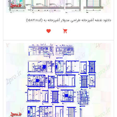
دانلود نقشه آشپزخانه طراحی مدولار آشپزخانه به (کد158218)