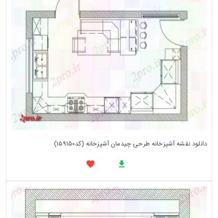
دانلود نقشه آشپزخانه طرحی چیدمان آشپزخانه (کد159150)