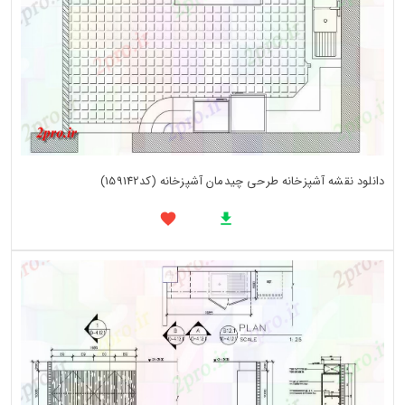
دانلود نقشه آشپزخانه طرحی چیدمان آشپزخانه (کد159142)