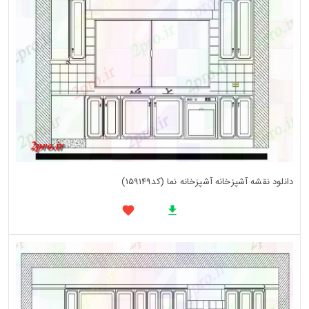
دانلود نقشه آشپزخانه آشپزخانه نما (کد159149)