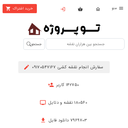
نو
خرید اشتراک
X
بستن
منو
محصولات
تهیه
جستجو
اشتراک
راهنما
سفارش انجام نقشه کشی 09170547167
دانلود
خرید
142750 کاربر
ها
180560 نقشه و دتایل
حساب
کاربری
7969703 دانلود فایل