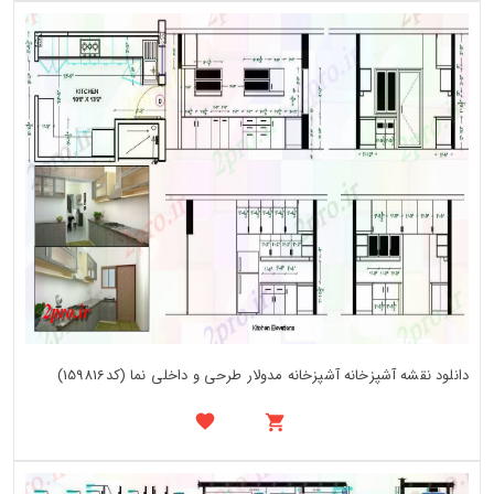
دانلود نقشه آشپزخانه آشپزخانه مدولار طرحی و داخلی نما (کد159816)