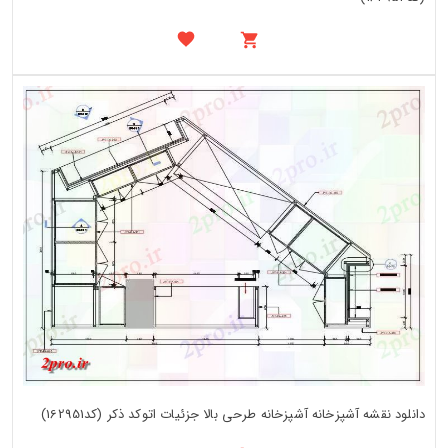
دانلود نقشه آشپزخانه آشپزخانه طرحی بالا جزئیات اتوکد ذکر (کد162951)