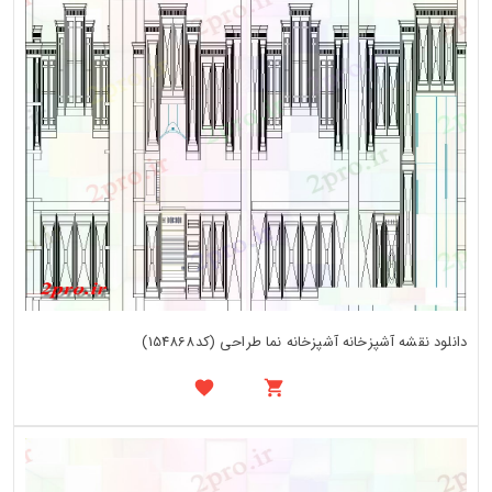
دانلود نقشه آشپزخانه آشپزخانه نما طراحی (کد154868)