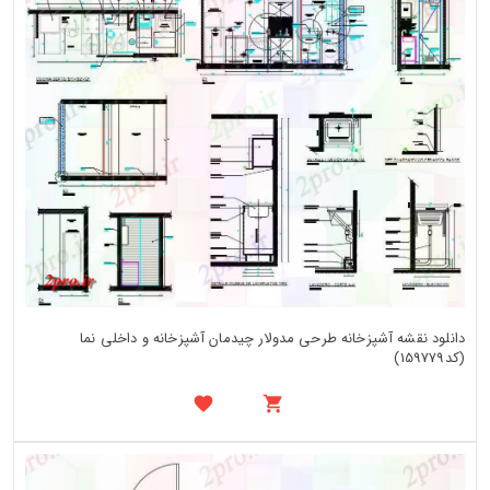
دانلود نقشه آشپزخانه طرحی مدولار چیدمان آشپزخانه و داخلی نما
(کد159779)