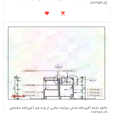
(کد162953)
دانلود نقشه آشپزخانه بخش جزئیات جانبی از پلت فرم آشپزخانه مشخص
(کد162952)