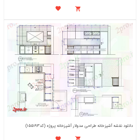
دانلود نقشه آشپزخانه طراحی مدولار آشپزخانه پروژه (کد155193)