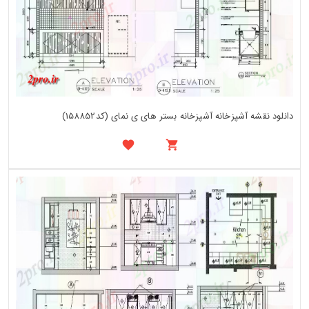
دانلود نقشه آشپزخانه آشپزخانه بستر های ی نمای (کد158852)