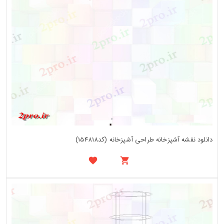
دانلود نقشه آشپزخانه طراحی آشپزخانه (کد154818)