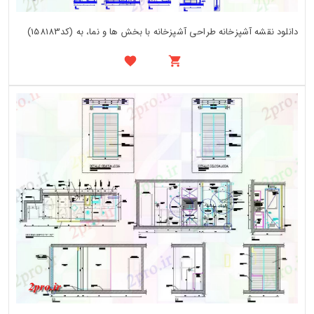
دانلود نقشه آشپزخانه طراحی آشپزخانه با بخش ها و نما، به (کد158183)