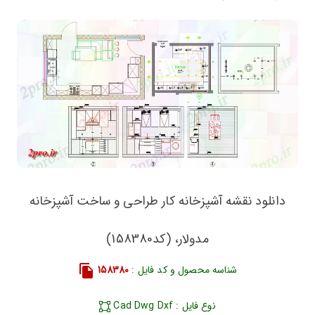
دانلود نقشه آشپزخانه کار طراحی و ساخت آشپزخانه
مدولار، (کد158380)
شناسه محصول و کد فایل :
158380
نوع فایل : Cad Dwg Dxf