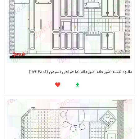
دانلود نقشه آشپزخانه آشپزخانه نما طراحی نشیمن (کد159148)