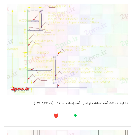
دانلود نقشه آشپزخانه طراحی آشپزخانه سینک (کد154877)