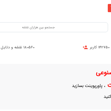
142750 کاربر
180560 نقشه و دتایل
نوعی
نت
، پاورپوینت بسازید
نید