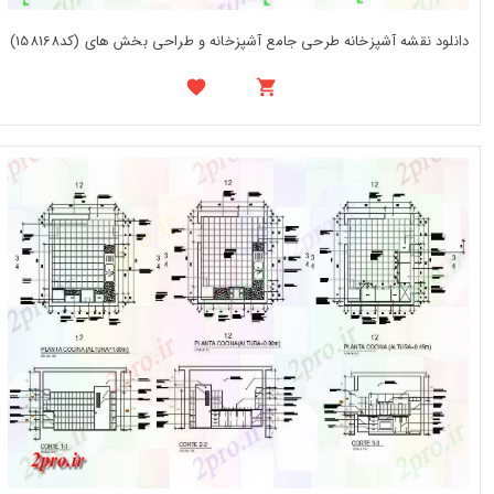
دانلود نقشه آشپزخانه طرحی جامع آشپزخانه و طراحی بخش های (کد158168)