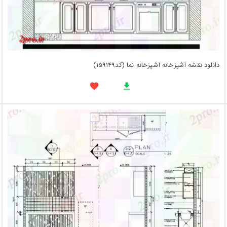
دانلود نقشه آشپزخانه آشپزخانه نما (کد159149)