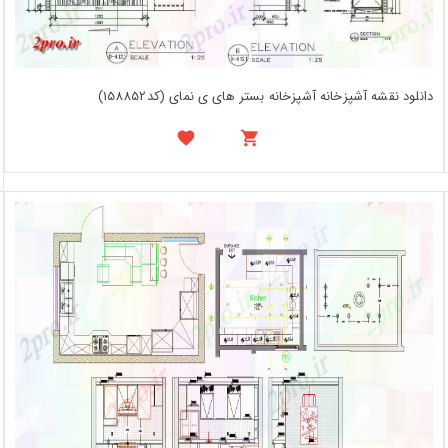
دانلود نقشه آشپزخانه آشپزخانه بستر های ی نمای (کد158852)