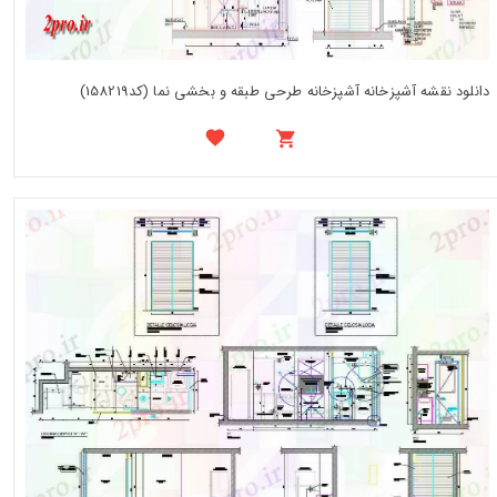
دانلود نقشه آشپزخانه آشپزخانه طرحی طبقه و بخشی نما (کد158219)