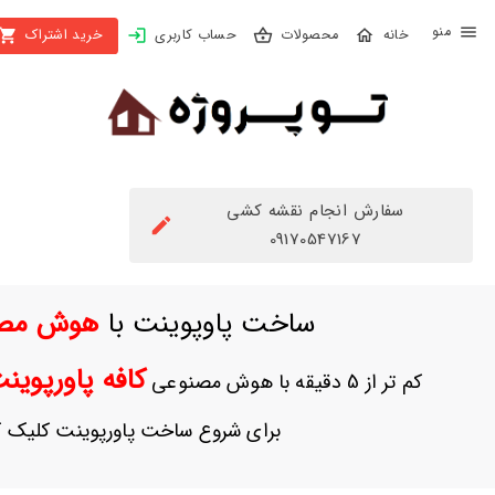
X
محصولات
حساب کاربری
خرید اشتراک
بستن
منو
محصولات
تهیه
اشتراک
سفارش انجام نقشه کشی
راهنما
09170547167
دانلود
ساخت پاوپوینت با
هوش مص
خرید
ها
کافه پاورپوی
کم تر از 5 دقیقه با هوش مصنوعی
حساب
برای شروع ساخت پاورپوینت کلیک ک
کاربری