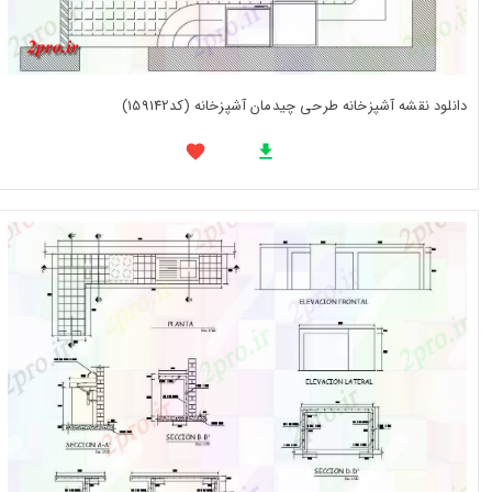
دانلود نقشه آشپزخانه طرحی چیدمان آشپزخانه (کد159142)