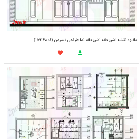
دانلود نقشه آشپزخانه آشپزخانه نما طراحی نشیمن (کد159148)