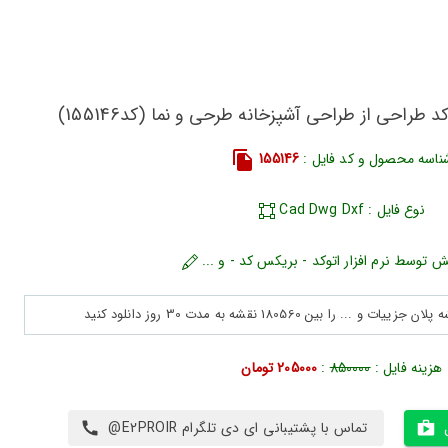
 طراحی از طراحی آشپزخانه طرحی و نما (کد155146)
ناسه محصول و کد فایل :
155146
نوع فایل : Cad Dwg Dxf
ش توسط نرم افزار اتوکد - بریکس کد - و ...
هزینه فایل :
850000
:
205000 تومان
تماس با پشتیبانی ای دی تلگرام E2PROIR@