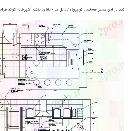
ورود
به
شما در این مسیر هستید : تو پروژه / فایل ها / دانلود نقشه آشپزخانه اتوکد طراحی ا
حساب
کاربری
ثبت
نام
بازیابی
رمز
عبور
علاقه
مندی
ها