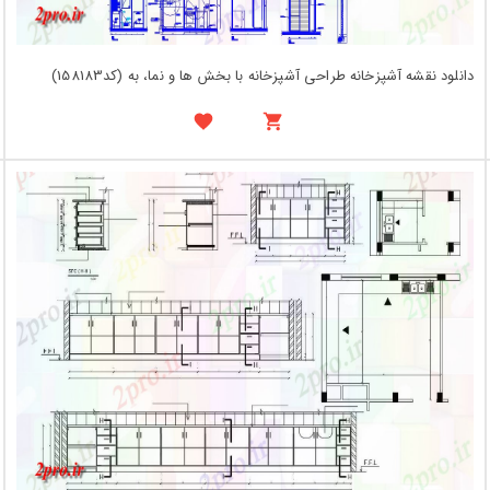
دانلود نقشه آشپزخانه طراحی آشپزخانه با بخش ها و نما، به (کد158183)