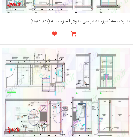
دانلود نقشه آشپزخانه طراحی مدولار آشپزخانه به (کد158218)