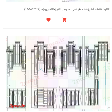
دانلود نقشه آشپزخانه طراحی مدولار آشپزخانه پروژه (کد155193)