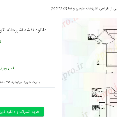
ز طراحی آشپزخانه طرحی و نما (کد155146)
دانلود نقشه آشپزخانه اتوکد
ش
قابل ویرای
با یک خرید میتوانید 35 نقشه پلان جزییات و ... را بین 180560 نقشه به مدت 30 روز دانلود کنید
خرید اشتراک و دانلود فایل