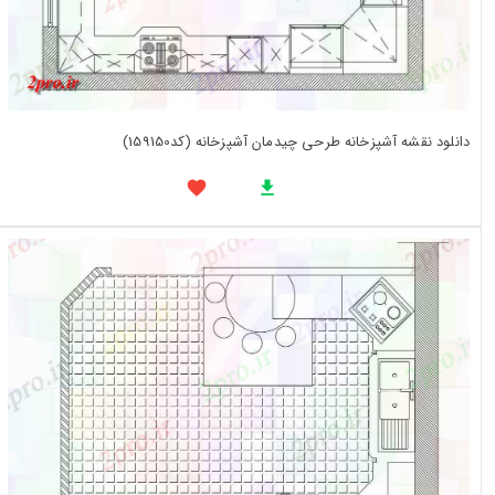
دانلود نقشه آشپزخانه طرحی چیدمان آشپزخانه (کد159150)