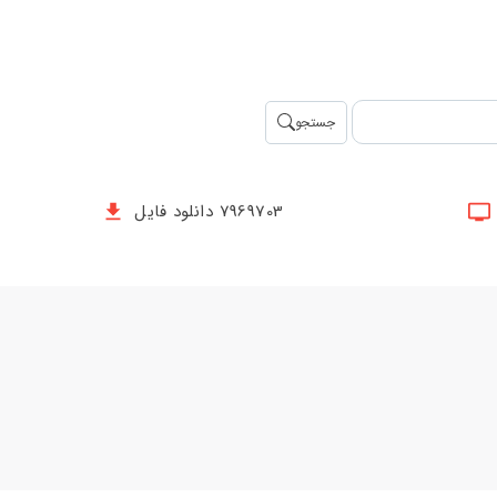
جستجو
7969703 دانلود فایل