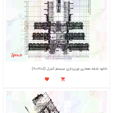
دانلود نقشه معماری نورپردازی سیستم کنترل (کد90071)