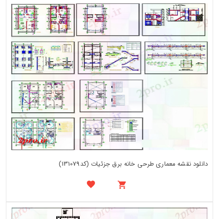
دانلود نقشه معماری طرحی خانه برق جزئیات (کد131079)