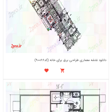
دانلود نقشه معماری طراحی برق برای خانه (کد90066)