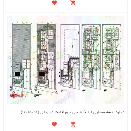
دانلود نقشه معماری G + 1 طرحی برق اقامت دو بعدی (کد160890)