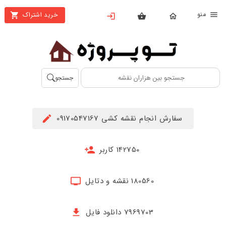
نو
خرید اشتراک
X
بستن
منو
محصولات
تهیه
جستجو
اشتراک
راهنما
سفارش انجام نقشه کشی 09170547167
دانلود
خرید
142750 کاربر
ها
180560 نقشه و دتایل
حساب
کاربری
7969703 دانلود فایل