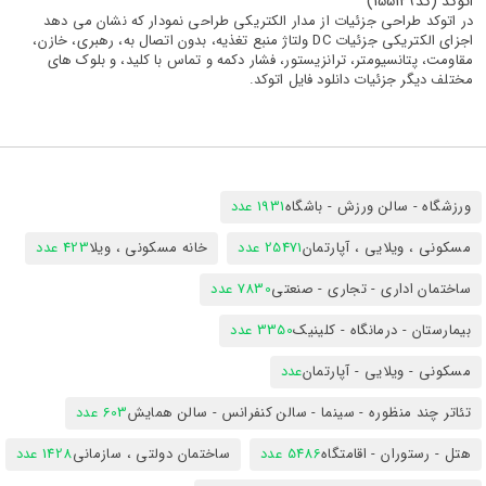
اتوکد (کد155129)
در اتوکد طراحی جزئیات از مدار الکتریکی طراحی نمودار که نشان می دهد
اجزای الکتریکی جزئیات DC ولتاژ منبع تغذیه، بدون اتصال به، رهبری، خازن،
مقاومت، پتانسیومتر، ترانزیستور، فشار دکمه و تماس با کلید، و بلوک های
مختلف دیگر جزئیات دانلود فایل اتوکد.
ورزشگاه - سالن ورزش - باشگاه
1931 عدد
مسکونی ، ویلایی ، آپارتمان
25471 عدد
خانه مسکونی ، ویلا
423 عدد
ساختمان اداری - تجاری - صنعتی
7830 عدد
بیمارستان - درمانگاه - کلینیک
3350 عدد
مسکونی - ویلایی - آپارتمان
عدد
تئاتر چند منظوره - سینما - سالن کنفرانس - سالن همایش
603 عدد
هتل - رستوران - اقامتگاه
5486 عدد
ساختمان دولتی ، سازمانی
1428 عدد