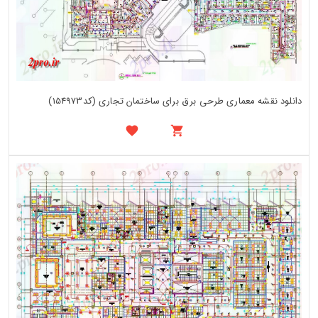
دانلود نقشه معماری طرحی برق برای ساختمان تجاری (کد154973)