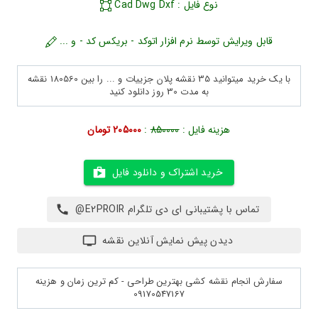
نوع فایل : Cad Dwg Dxf
قابل ویرایش توسط نرم افزار اتوکد - بریکس کد - و ...
با یک خرید میتوانید 35 نقشه پلان جزییات و ... را بین 180560 نقشه
به مدت 30 روز دانلود کنید
هزینه فایل :
850000
:
205000 تومان
خرید اشتراک و دانلود فایل
تماس با پشتیبانی ای دی تلگرام E2PROIR@
دیدن پیش نمایش آنلاین نقشه
سفارش انجام نقشه کشی بهترین طراحی - کم ترین زمان و هزینه
09170547167