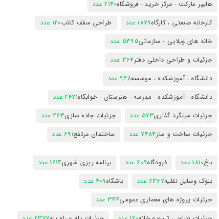
هایپر مارکت - مرکز خرید - فروشگاه
2140 عدد
کارخانه صنعتی ، کارگاه
1879 عدد
طراحی سقف کاذب
120 عدد
خانه های ویلایی - سازمانی
5395 عدد
جزئیات و طراحی داخلی دفتر
364 عدد
دانشگاه ، آموزشکده ، موسسه
928 عدد
دانشگاه - آموزشکده - مدرسه - هنرستان - خوابگاه
2471 عدد
جزئیات میلگرد گذاری
573 عدد
جزئیات جاده سازی
263 عدد
جزئیات ساخت و ساز
7484 عدد
ساختمان مرتفع
691 عدد
باغ
1810 عدد
فرودگاه
609 عدد
برنامه ریزی شهری
1614 عدد
بلوک وسایل نقلیه
2367 عدد
باشگاه
409 عدد
جزئیات پروژه های معماری عمومی
344 عدد
جزئیات طراحی تسویه خانه
120 عدد
جزئیات پله و راه پله
2377 عدد