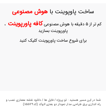
ورود
به
ساخت پاوپوینت با
هوش مصنوعی
حساب
کاربری
کافه پاورپوینت
کم تر از 5 دقیقه با هوش مصنوعی
،
ثبت
پاورپوینت بسازید
نام
بازیابی
برای شروع ساخت پاورپوینت کلیک کنید
رمز
عبور
علاقه
مندی
ها
شما در این مسیر هستید : تو پروژه / فایل ها / دانلود نقشه معماری نصب و
راه اندازی برق طراحی مدار نمودار دو بعدی اتوکد (کد155129)