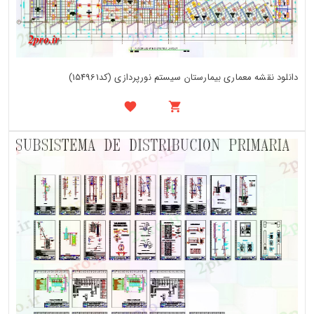
دانلود نقشه معماری بیمارستان سیستم نورپردازی (کد154961)