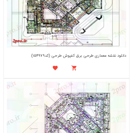
دانلود نقشه معماری طرحی برق کفپوش طرحی (کد154979)