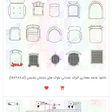
دانلود نقشه معماری اتوکد صندلی بلوک های مبلمان نشیمن (کد158988)