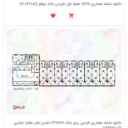
دانلود نقشه معماری x13m طبقه اول طرحی خانه دوقلو (کد168221)
دانلود نقشه معماری طرحی برق بانک 63x16m تقدیر دفتر مغازه تجاری
(کد167978)