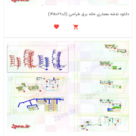
دانلود نقشه معماری خانه برق طراحی (کد145069)