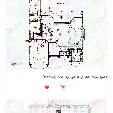
دانلود نقشه معماری طرحی برق خانه (کد106119)