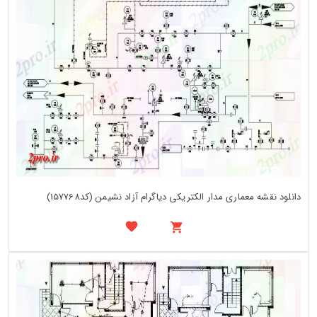
دانلود نقشه معماری مدار الکتریکی دیاگرام آزاد نشیمن (کد157768)