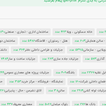
ام e2proir@ پیغام بفرستید
د
خانه مسکونی ، ویلا
423 عدد
ساختمان اداری - تجاری - صنعتی
7830 ع
س - سالن همایش
603 عدد
هتل - رستوران - اقامتگاه
5486 عدد
ساختمان دول
ویلایی - سازمانی
5395 عدد
جزئیات و طراحی داخلی دفتر
364 عدد
دانشگ
 گذاری
573 عدد
جزئیات جاده سازی
263 عدد
جزئیات ساخت و ساز
7484 عدد
ل نقلیه
2367 عدد
باشگاه
409 عدد
جزئیات پروژه های معماری عمومی
344 ع
 فضای داخلی شرکت
160 عدد
نمایشگاه - فروشگاه - مرکز خرید
353 عدد
حم
زئیات لوله کشی
2914 عدد
سالن
38 عدد
اتاق نشیمن - حال - پذیرایی
261 عدد
بانک ها
276 عدد
بلوک مبلمان
5066 عدد
معماری معروف
437 عدد