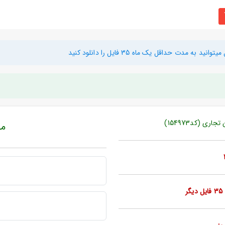
دت حداقل یک ماه 35 فایل را دانلود کنید
ی (کد154973)
مبل
ر