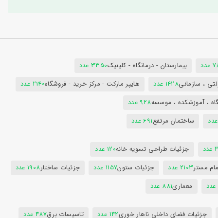
دد
بیمارستان - درمانگاه - کلینیک
3350 عدد
تی ، سازمانی
1428 عدد
هایپر مارکت - مرکز خرید - فروشگاه
2140 عدد
اه ، آموزشکده ، موسسه
928 عدد
ساختمان مرتفع
691 عدد
دد
جزئیات طراحی تسویه خانه
120 عدد
ام مستر
2103 عدد
جزئیات ستون
1157 عدد
جزئیات ساختار
1908 عدد
معماری
881 عدد
جزئیات فضای داخلی ناهار خوری
142 عدد
تاسیسات برق
487 عدد