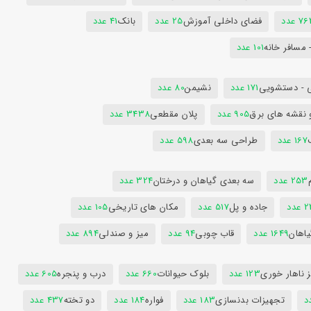
7 عدد
فضای داخلی آموزش
25 عدد
بانک
41 عدد
 مسافر خانه
101 عدد
 - دستشویی
171 عدد
نشیمن
80 عدد
 نقشه های برق
905 عدد
پلان مقطعی
3438 عدد
167 عدد
طراحی سه بعدی
598 عدد
253 عدد
سه بعدی گیاهان و درختان
324 عدد
عدد
جاده و پل
517 عدد
مکان های تاریخی
105 عدد
یاهان
1649 عدد
قاب چوبی
94 عدد
میز و صندلی
894 عدد
 ناهار خوری
123 عدد
بلوک حیوانات
660 عدد
درب و پنجره
605 عدد
تجهیزات بدنسازی
183 عدد
فواره
184 عدد
دو تخته
437 عدد