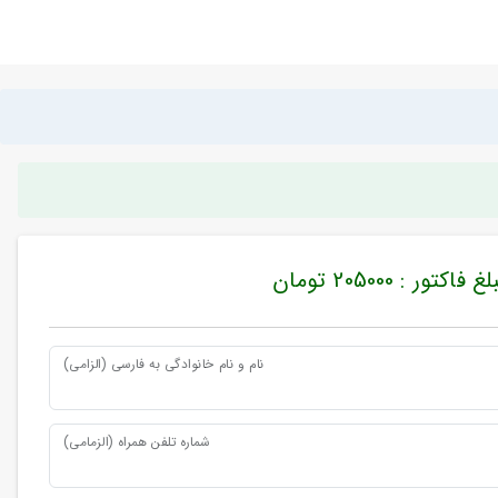
غ فاکتور : 205000 تومان
نام و نام خانوادگی به فارسی (الزامی)
شماره تلفن همراه (الزمامی)