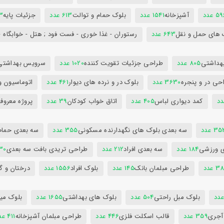
5 عدد
آشپزخانه
1541 عدد
بلوک حمام و توالت
613 عدد
جزئیات پایه
63
 های حمل و نقل
643 عدد
رستوران - غذا خوری - فست فود ; هتل - خوابگاه -
هداشتی
805 عدد
طراحی جزئیات تقویت کننده
1020 عدد
سرویس بهداشتی
حی در و پنجره
3630 عدد
بلوک در و نرده های دیوار
461 عدد
اتوماسیون و
کمد دیواری لباس
405 عدد
اتاق خواب کودکان
39 عدد
پروژه معروف
3 عدد
سه بعدی بلوک های نگهدارنده مسکونی
355 عدد
سه بعدی حمام
ی ورزشی
184 عدد
سه بعدی افراد
212 عدد
طراحی تریدی بافت سه بعدی
230 
 عدد
طراحی مبلمان بانک
145 عدد
بلوک افراد
1556 عدد
درختان و گ
بلوک مبل راحتی
504 عدد
بلوک های بهداشتی
1655 عدد
بلوک میز
 آجری
359 عدد
قالب اسکلت فلزی
446 عدد
طراحی مبلمان آشپزخانه
411 عدد