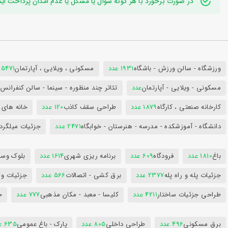
در صورت برخورد با هر گونه سوال یا مشکل یا عدم امکان پرداخت اینترنتی به ایدی تلگر
ورزشگاه - سالن ورزش - باشگاه
1931 عدد
مسکونی ، ویلایی ، آپارتمان
25471 عد
مسکونی - ویلایی - آپارتمان
عدد
تئاتر چند منظوره - سینما - سالن کنفران
کارخانه صنعتی ، کارگاه
1879 عدد
طراحی سقف کاذب
120 عدد
خانه های 
دانشگاه - آموزشکده - مدرسه - هنرستان - خوابگاه
2471 عدد
جزئیات میلگرد
باغ
1810 عدد
فرودگاه
609 عدد
برنامه ریزی شهری
1614 عدد
بلوک وسای
جزئیات پله و راه پله
2377 عدد
برق کشی - اتصالات
566 عدد
جزئیات و
طراحی جزئیات ساختار
4211 عدد
کلیسا - معبد - مکان مذهبی
777 عدد
ج
برق مسکونی
496 عدد
طراحی داخلی
805 عدد
پارک - باغ عمومی
635 عدد