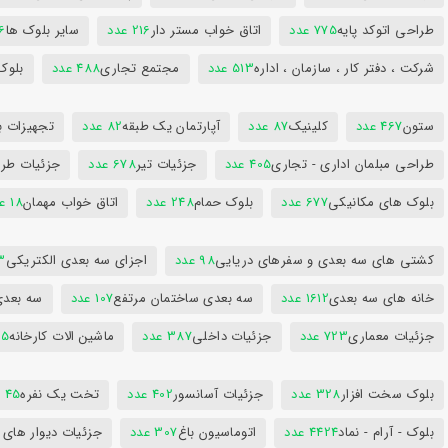
طراحی اتوکد پایه
775 عدد
اتاق خواب مستر دار
216 عدد
سایر بلوک ها
96
شرکت ، دفتر کار ، سازمان ، اداره
513 عدد
مجتمع تجاری
488 عدد
بلوک
ستون
467 عدد
کلینیک
87 عدد
آپارتمان یک طبقه
82 عدد
تجهیزات ب
طراحی مبلمان اداری - تجاری
405 عدد
جزئیات تیر
678 عدد
جزئیات طرا
بلوک های مکانیکی
677 عدد
بلوک حمام
248 عدد
اتاق خواب مهمان
18 عدد
کشتی های سه بعدی و سفرهای دریایی
98 عدد
اجزای سه بعدی الکتریکی
53
خانه های سه بعدی
1612 عدد
سه بعدی ساختمان مرتفع
107 عدد
سه بعد
جزئیات معماری
723 عدد
جزئیات داخلی
387 عدد
ماشین الات کارخانه
385
بلوک سخت افزار
328 عدد
جزئیات آسانسور
402 عدد
تخت یک نفره
45 عدد
بلوک - آرام - نماد
4424 عدد
اتوماسیون باغ
307 عدد
جزئیات دیوار های