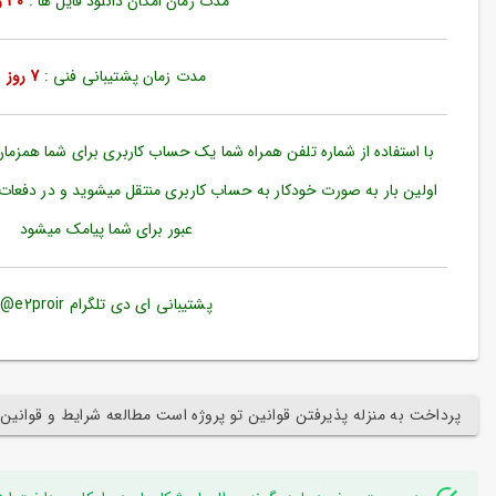
مدت زمان امکان دانلود فایل ها :
30 روز
ورود
به
حساب
کاربری
مدت زمان پشتیبانی فنی :
7 روز
ثبت
نام
با استفاده از شماره تلفن همراه شما یک حساب کاربری برای شما همزما
بازیابی
اولین بار به صورت خودکار به حساب کاربری منتقل میشوید و در دفعات
رمز
عبور برای شما پیامک میشود
عبور
علاقه
مندی
پشتیبانی ای دی تلگرام e2proir@
ها
پرداخت به منزله پذیرفتن قوانین تو پروژه است مطالعه شرایط و قوانین