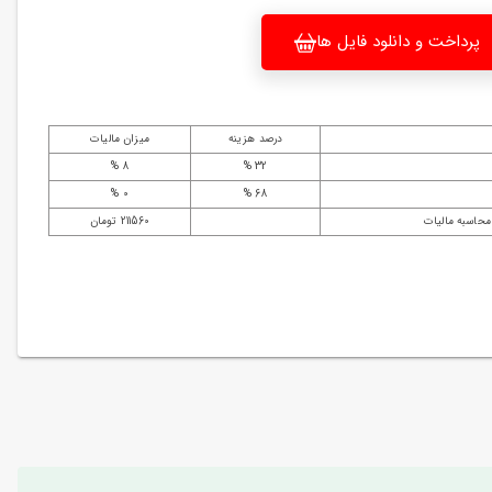
پرداخت و دانلود فایل ها
درصد هزینه
میزان مالیات
8 %
32 %
0 %
68 %
محاسبه مالیات
211560 تومان