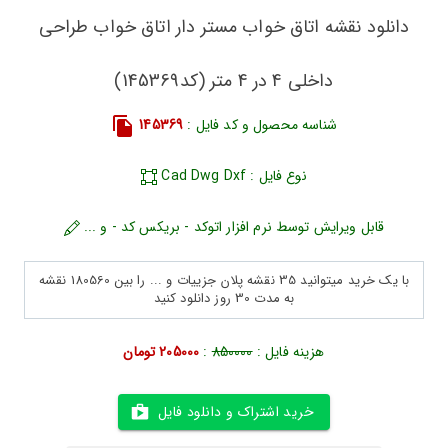
دانلود نقشه اتاق خواب مستر دار اتاق خواب طراحی
داخلی 4 در 4 متر (کد145369)
شناسه محصول و کد فایل :
145369
نوع فایل : Cad Dwg Dxf
قابل ویرایش توسط نرم افزار اتوکد - بریکس کد - و ...
با یک خرید میتوانید 35 نقشه پلان جزییات و ... را بین 180560 نقشه
به مدت 30 روز دانلود کنید
هزینه فایل :
850000
:
205000 تومان
خرید اشتراک و دانلود فایل