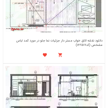
دانلود نقشه اتاق خواب مستر دار جزئیات نما جلو در مورد کمد لباس
مشخص (کد162517)