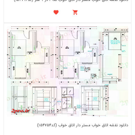
دانلود نقشه اتاق خواب مستر دار اتاق خواب (کد154754)