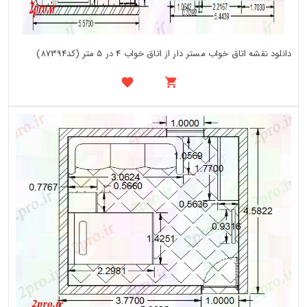
دانلود نقشه اتاق خواب مستر دار از اتاق خواب 4 در 5 متر (کد87394)