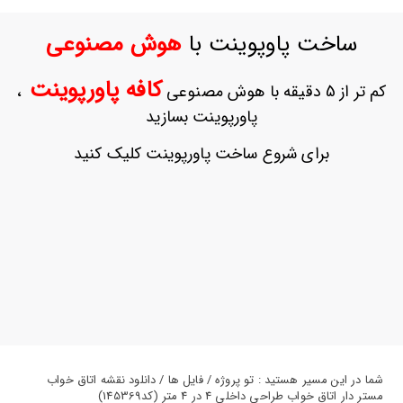
ورود
به
ساخت پاوپوینت با
هوش مصنوعی
حساب
کاربری
کافه پاورپوینت
کم تر از 5 دقیقه با هوش مصنوعی
،
ثبت
پاورپوینت بسازید
نام
بازیابی
برای شروع ساخت پاورپوینت کلیک کنید
رمز
عبور
علاقه
مندی
ها
شما در این مسیر هستید : تو پروژه / فایل ها / دانلود نقشه اتاق خواب
مستر دار اتاق خواب طراحی داخلی 4 در 4 متر (کد145369)