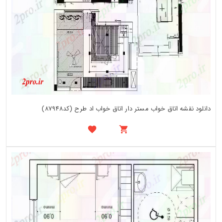
دانلود نقشه اتاق خواب مستر دار اتاق خواب اد طرح (کد87948)