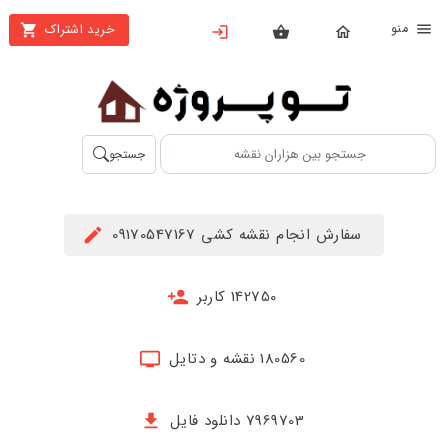
نو
خرید اشتراک
X
بستن
منو
محصولات
تهیه
جستجو
اشتراک
راهنما
سفارش انجام نقشه کشی 09170547167
دانلود
خرید
142750 کاربر
ها
180560 نقشه و دتایل
حساب
کاربری
7969703 دانلود فایل