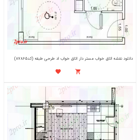
دانلود نقشه اتاق خواب مستر دار اتاق خواب اد طرحی طبقه (کد87865)