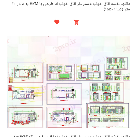
دانلود نقشه اتاق خواب مستر دار اتاق خواب اد طرحی با GYM به 8 در 12
متر (کد155029)
دانلود نقشه اتاق خواب مستر دار اتاق خواب نما 4 در 9 متر (کد154792)