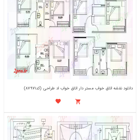
دانلود نقشه اتاق خواب مستر دار اتاق خواب اد طراحی (کد87971)