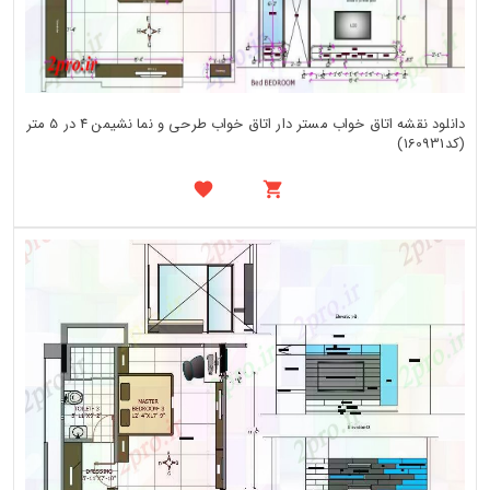
دانلود نقشه اتاق خواب مستر دار اتاق خواب طرحی و نما نشیمن 4 در 5 متر
(کد160931)