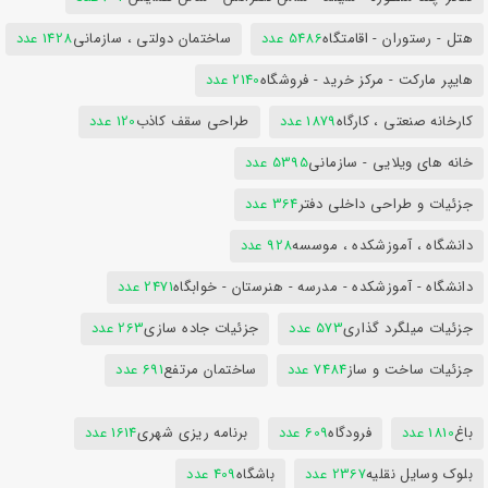
هتل - رستوران - اقامتگاه
5486 عدد
ساختمان دولتی ، سازمانی
1428 عدد
هایپر مارکت - مرکز خرید - فروشگاه
2140 عدد
کارخانه صنعتی ، کارگاه
1879 عدد
طراحی سقف کاذب
120 عدد
خانه های ویلایی - سازمانی
5395 عدد
جزئیات و طراحی داخلی دفتر
364 عدد
دانشگاه ، آموزشکده ، موسسه
928 عدد
دانشگاه - آموزشکده - مدرسه - هنرستان - خوابگاه
2471 عدد
جزئیات میلگرد گذاری
573 عدد
جزئیات جاده سازی
263 عدد
جزئیات ساخت و ساز
7484 عدد
ساختمان مرتفع
691 عدد
باغ
1810 عدد
فرودگاه
609 عدد
برنامه ریزی شهری
1614 عدد
بلوک وسایل نقلیه
2367 عدد
باشگاه
409 عدد