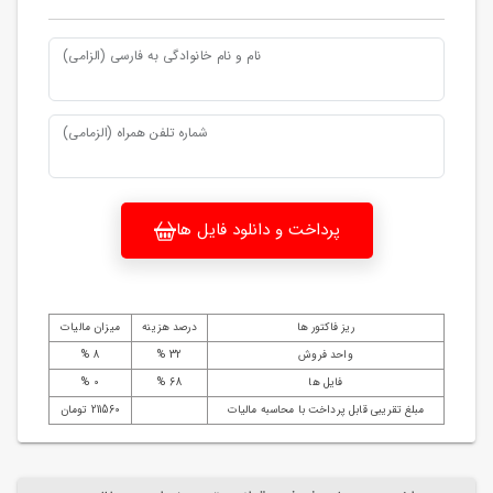
نام و نام خانوادگی به فارسی (الزامی)
شماره تلفن همراه (الزمامی)
پرداخت و دانلود فایل ها
ریز فاکتور ها
درصد هزینه
میزان مالیات
واحد فروش
32 %
8 %
فایل ها
68 %
0 %
مبلغ تقریبی قابل پرداخت با محاسبه مالیات
211560 تومان