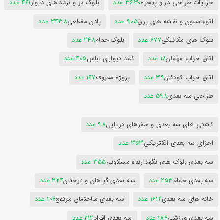
جزئیات طراحی در و پنجره
3630 عدد
بلوک در و نرده های دیوار
461 عدد
اتوماسیون و نقشه های برق
905 عدد
پلان مقطعی
3438 عدد
بلوک های مکانیکی
677 عدد
بلوک حمام
248 عدد
اتاق خواب مهمان
18 عدد
کمد دیواری لباس
405 عدد
اتاق خواب کودکان
39 عدد
پروژه معروف
167 عدد
طراحی سه بعدی
598 عدد
کشتی های سه بعدی و سفرهای دریایی
98 عدد
اجزای سه بعدی الکتریکی
353 عدد
سه بعدی بلوک های نگهدارنده مسکونی
355 عدد
سه بعدی حمام
253 عدد
سه بعدی گیاهان و درختان
324 عدد
خانه های سه بعدی
1612 عدد
سه بعدی ساختمان مرتفع
107 عدد
سه بعدی ورزشی
184 عدد
سه بعدی افراد
212 عدد