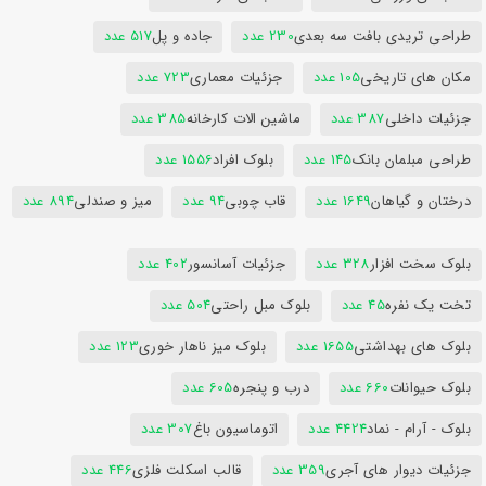
طراحی تریدی بافت سه بعدی
230 عدد
جاده و پل
517 عدد
مکان های تاریخی
105 عدد
جزئیات معماری
723 عدد
جزئیات داخلی
387 عدد
ماشین الات کارخانه
385 عدد
طراحی مبلمان بانک
145 عدد
بلوک افراد
1556 عدد
درختان و گیاهان
1649 عدد
قاب چوبی
94 عدد
میز و صندلی
894 عدد
بلوک سخت افزار
328 عدد
جزئیات آسانسور
402 عدد
تخت یک نفره
45 عدد
بلوک مبل راحتی
504 عدد
بلوک های بهداشتی
1655 عدد
بلوک میز ناهار خوری
123 عدد
بلوک حیوانات
660 عدد
درب و پنجره
605 عدد
بلوک - آرام - نماد
4424 عدد
اتوماسیون باغ
307 عدد
جزئیات دیوار های آجری
359 عدد
قالب اسکلت فلزی
446 عدد