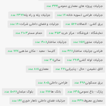
جزئیات پروژه های معماری عمومی
344 عدد
جزئیات طراحی تسویه خانه
120 عدد
جزئیات پله و راه پله
2377 عدد
برق کشی - اتصالات
566 عدد
جزئیات و فضای داخلی شرکت
160 عدد
نمایشگاه - فروشگاه - مرکز خرید
353 عدد
حمام مستر
2103 عدد
جزئیات ستون
1157 عدد
جزئیات ساختار
1908 عدد
طراحی جزئیات ساختار
4211 عدد
کلیسا - معبد - مکان مذهبی
777 عدد
جزئیات لوله کشی
2914 عدد
سالن
38 عدد
اتاق نشیمن - حال - پذیرایی
261 عدد
معماری
881 عدد
برق مسکونی
496 عدد
طراحی داخلی
805 عدد
پارک - باغ عمومی
635 عدد
بانک ها
276 عدد
بلوک مبلمان
5066 عدد
معماری معروف
437 عدد
جزئیات فضای داخلی ناهار خوری
142 عدد