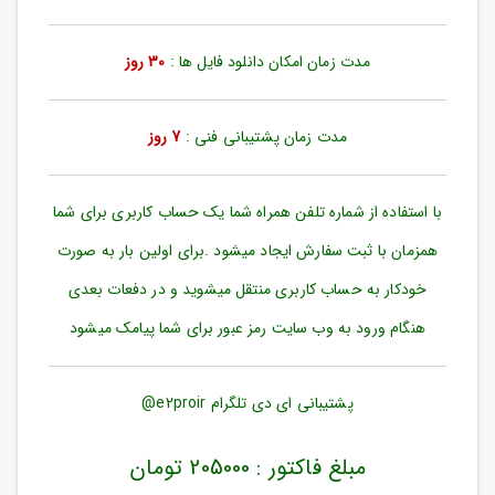
ورود
به
حساب
مدت زمان امکان دانلود فایل ها :
30 روز
کاربری
ثبت
مدت زمان پشتیبانی فنی :
7 روز
نام
بازیابی
رمز
با استفاده از شماره تلفن همراه شما یک حساب کاربری برای شما
عبور
همزمان با ثبت سفارش ایجاد میشود .برای اولین بار به صورت
علاقه
خودکار به حساب کاربری منتقل میشوید و در دفعات بعدی
مندی
ها
هنگام ورود به وب سایت رمز عبور برای شما پیامک میشود
پشتیبانی ای دی تلگرام e2proir@
مبلغ فاکتور : 205000 تومان