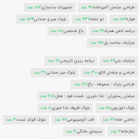
طراحی مبلمان آشپزخانه
411 عدد
تجهیزات بدنسازی
183 عدد
فواره
184 عدد
دو تخته
437 عدد
بلوک میز و صندلی
524 عدد
برنامه تلفن همراه
42 عدد
باغ شخصی
106 عدد
جزئیات ساخت پل
917 عدد
جزئیات بتن
64 عدد
برنامه ریزی تاریخی
92 عدد
طراحی و مبلمان اتاق
300 عدد
بلوک میز صندلی
36 عدد
طراحی پارک - محوطه - باغ
197 عدد
مبلمان رستوران - غذا خوری - فست فود - هتل
288 عدد
بلوک تلوزیون
58 عدد
بلوک ظروف غذا خوری
10 عدد
داخلی خانه
37 عدد
قاب آلومینیومی
97 عدد
بلوک اتوکد تست
3 عدد
نمازخانه
3 عدد
سینمای خانگی
3 عدد