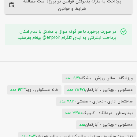
پرداخت به منزله پذیرفتن قوانین تو پروژه است مطالعه
شرایط و قوانین
در صورت برخورد با هر گونه سوال یا مشکل یا عدم امکان
پرداخت اینترنتی به ایدی تلگرام e2proir@ پیغام بفرستید
ورزشگاه - سالن ورزش - باشگاه
1931 عدد
مسکونی ، ویلایی ، آپارتمان
25471 عدد
خانه مسکونی ، ویلا
423 عدد
ساختمان اداری - تجاری - صنعتی
7830 عدد
بیمارستان - درمانگاه - کلینیک
3350 عدد
مسکونی - ویلایی - آپارتمان
عدد
تئاتر چند منظوره - سینما - سالن کنفرانس - سالن همایش
603 عدد