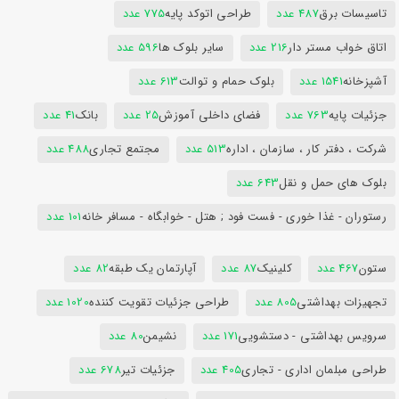
تاسیسات برق
487 عدد
طراحی اتوکد پایه
775 عدد
اتاق خواب مستر دار
216 عدد
سایر بلوک ها
596 عدد
آشپزخانه
1541 عدد
بلوک حمام و توالت
613 عدد
جزئیات پایه
763 عدد
فضای داخلی آموزش
25 عدد
بانک
41 عدد
شرکت ، دفتر کار ، سازمان ، اداره
513 عدد
مجتمع تجاری
488 عدد
بلوک های حمل و نقل
643 عدد
رستوران - غذا خوری - فست فود ; هتل - خوابگاه - مسافر خانه
101 عدد
ستون
467 عدد
کلینیک
87 عدد
آپارتمان یک طبقه
82 عدد
تجهیزات بهداشتی
805 عدد
طراحی جزئیات تقویت کننده
1020 عدد
سرویس بهداشتی - دستشویی
171 عدد
نشیمن
80 عدد
طراحی مبلمان اداری - تجاری
405 عدد
جزئیات تیر
678 عدد