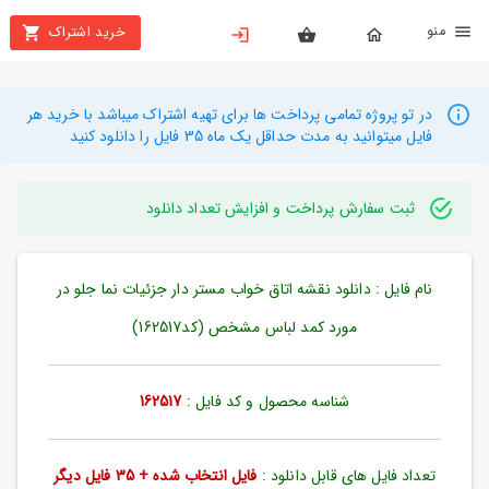
نو
خرید اشتراک
X
بستن
منو
محصولات
در تو پروژه تمامی پرداخت ها برای تهیه اشتراک میباشد با خرید هر
فایل میتوانید به مدت حداقل یک ماه 35 فایل را دانلود کنید
تهیه
اشتراک
ثبت سفارش پرداخت و افزایش تعداد دانلود
راهنما
نام فایل : دانلود نقشه اتاق خواب مستر دار جزئیات نما جلو در
دانلود
خرید
مورد کمد لباس مشخص (کد162517)
ها
شناسه محصول و کد فایل :
162517
حساب
کاربری
تعداد فایل های قابل دانلود :
فایل انتخاب شده + 35 فایل دیگر