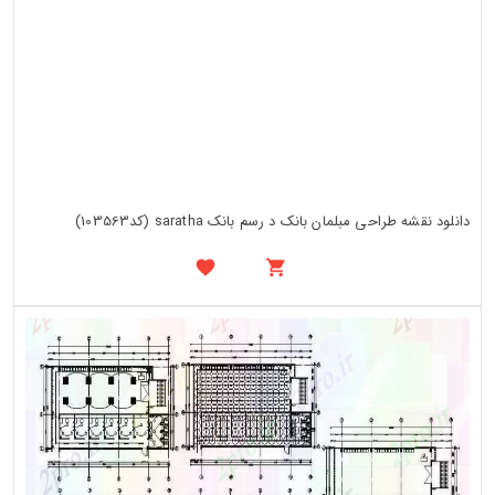
دانلود نقشه طراحی مبلمان بانک د رسم بانک saratha (کد103563)