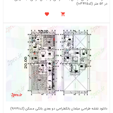
در 52 متر (کد103425)
دانلود نقشه طراحی مبلمان بانکطراحی دو بعدی بانکی مسکن (کد96791)