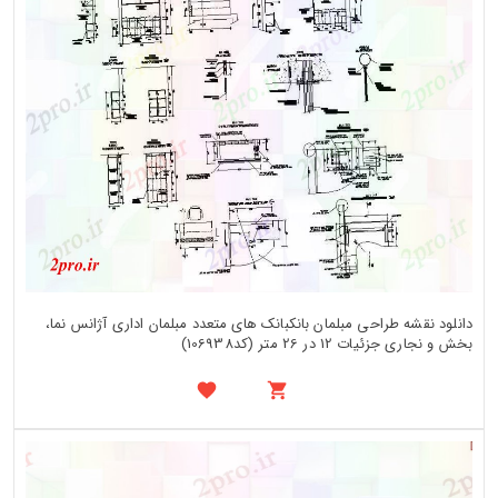
دانلود نقشه طراحی مبلمان بانکبانک های متعدد مبلمان اداری آژانس نما،
بخش و نجاری جزئیات 12 در 26 متر (کد106938)