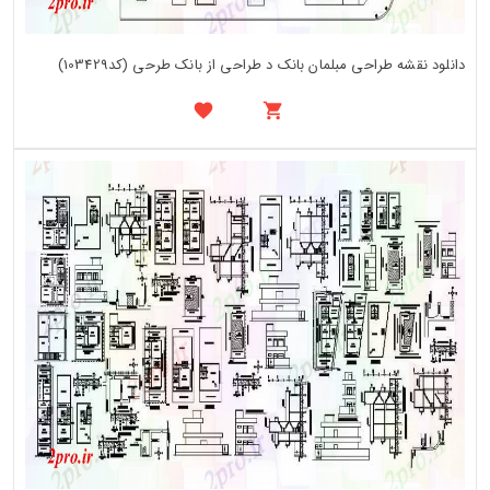
دانلود نقشه طراحی مبلمان بانک د طراحی از بانک طرحی (کد103429)