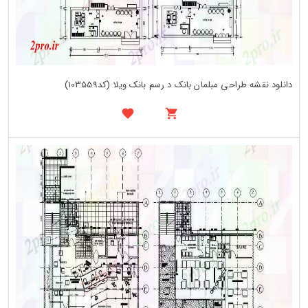
دانلود نقشه طراحی مبلمان بانک د رسم بانک ویلا (کد103559)