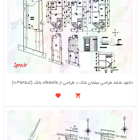
دانلود نقشه طراحی مبلمان بانک د طراحی از ulkaivila بانک (کد103565)