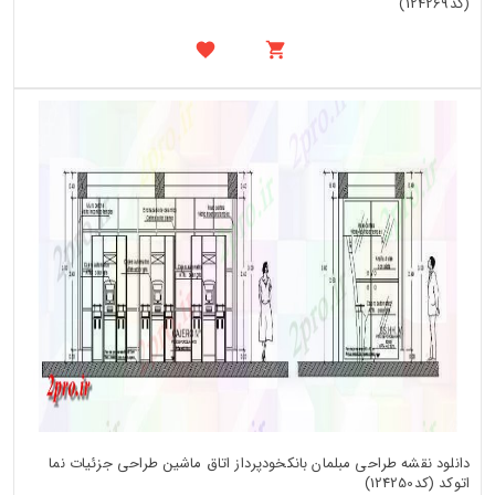
(کد124269)
دانلود نقشه طراحی مبلمان بانکخودپرداز اتاق ماشین طراحی جزئیات نما
اتوکد (کد124250)