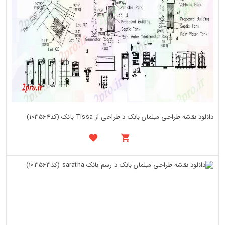
دانلود نقشه طراحی مبلمان بانک د طراحی از Tissa بانک (کد103564)