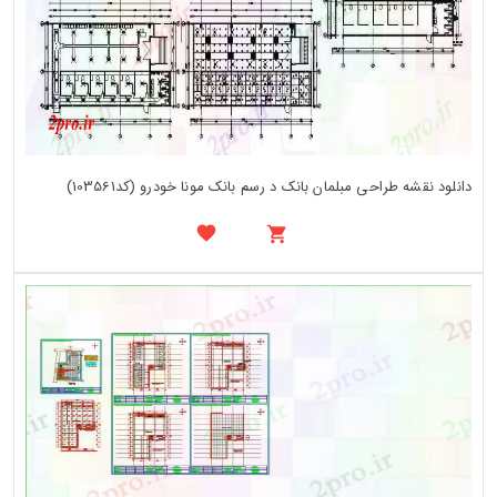
دانلود نقشه طراحی مبلمان بانک د رسم بانک مونا خودرو (کد103561)