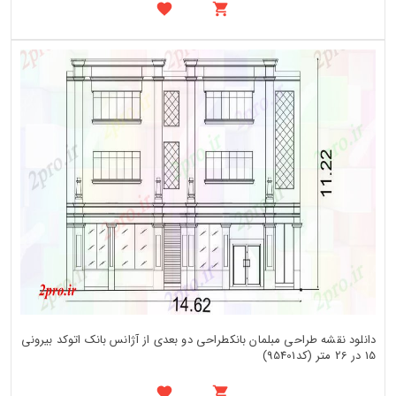
دانلود نقشه طراحی مبلمان بانکطراحی دو بعدی از آژانس بانک اتوکد بیرونی
15 در 26 متر (کد95401)