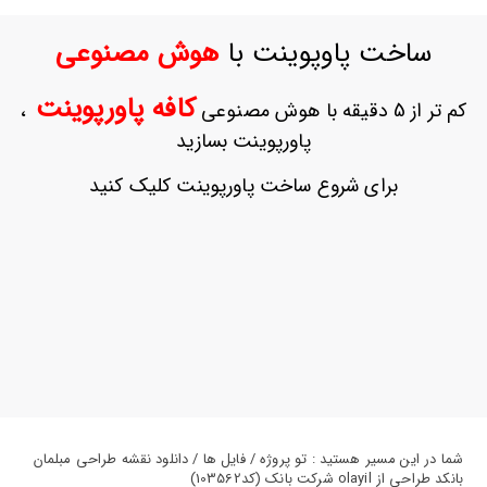
ورود
به
ساخت پاوپوینت با
هوش مصنوعی
حساب
کاربری
کافه پاورپوینت
کم تر از 5 دقیقه با هوش مصنوعی
،
ثبت
پاورپوینت بسازید
نام
بازیابی
برای شروع ساخت پاورپوینت کلیک کنید
رمز
عبور
علاقه
مندی
ها
شما در این مسیر هستید : تو پروژه / فایل ها / دانلود نقشه طراحی مبلمان
بانکد طراحی از olayil شرکت بانک (کد103562)