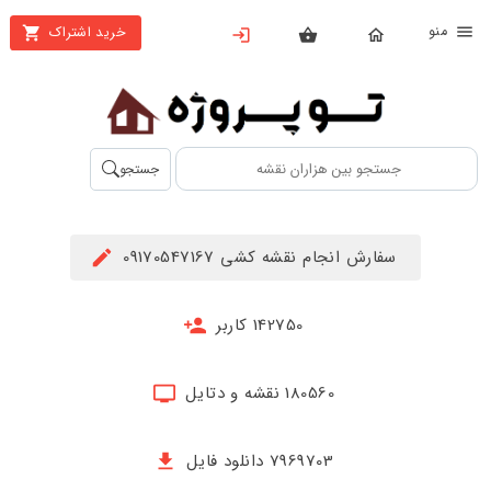
نو
خرید اشتراک
X
بستن
منو
محصولات
تهیه
جستجو
اشتراک
راهنما
سفارش انجام نقشه کشی 09170547167
دانلود
خرید
142750 کاربر
ها
180560 نقشه و دتایل
حساب
کاربری
7969703 دانلود فایل