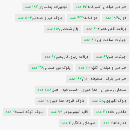
طراحی مبلمان آشپزخانه
411 عدد
تجهیزات بدنسازی
183 عدد
فواره
184 عدد
دو تخته
437 عدد
بلوک میز و صندلی
524 عدد
برنامه تلفن همراه
42 عدد
باغ شخصی
106 عدد
جزئیات ساخت پل
917 عدد
جزئیات بتن
64 عدد
برنامه ریزی تاریخی
92 عدد
طراحی و مبلمان اتاق
300 عدد
بلوک میز صندلی
36 عدد
طراحی پارک - محوطه - باغ
197 عدد
مبلمان رستوران - غذا خوری - فست فود - هتل
288 عدد
بلوک تلوزیون
58 عدد
بلوک ظروف غذا خوری
10 عدد
داخلی خانه
37 عدد
قاب آلومینیومی
97 عدد
بلوک اتوکد تست
3 عدد
نمازخانه
3 عدد
سینمای خانگی
3 عدد