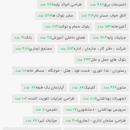
تاسیسات برق
487 عدد
طراحی اتوکد پایه
775 عدد
اتاق خواب مستر دار
216 عدد
سایر بلوک ها
596 عدد
آشپزخانه
1541 عدد
بلوک حمام و توالت
613 عدد
جزئیات پایه
763 عدد
فضای داخلی آموزش
25 عدد
بانک
41 عدد
شرکت ، دفتر کار ، سازمان ، اداره
513 عدد
مجتمع تجاری
488 عدد
بلوک های حمل و نقل
643 عدد
رستوران - غذا خوری - فست فود ; هتل - خوابگاه - مسافر خانه
101 عدد
ستون
467 عدد
کلینیک
87 عدد
آپارتمان یک طبقه
82 عدد
تجهیزات بهداشتی
805 عدد
طراحی جزئیات تقویت کننده
1020 عدد
سرویس بهداشتی - دستشویی
171 عدد
نشیمن
80 عدد
طراحی مبلمان اداری - تجاری
405 عدد
جزئیات تیر
678 عدد