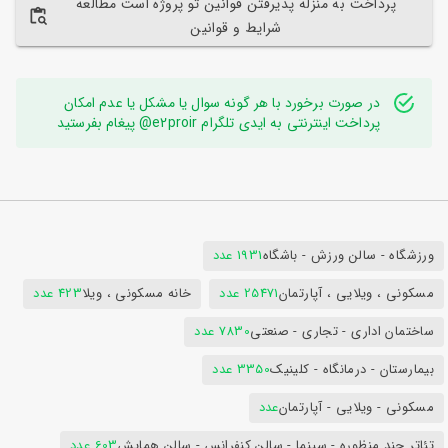
پرداخت به منزله پذیرفتن قوانین تو پروژه است مطالعه
شرایط و قوانین
در صورت برخورد با هر گونه سوال یا مشکل یا عدم امکان
پرداخت اینترنتی به ایدی تلگرام e2proir@ پیغام بفرستید
ورزشگاه - سالن ورزش - باشگاه
1931 عدد
مسکونی ، ویلایی ، آپارتمان
25471 عدد
خانه مسکونی ، ویلا
423 عدد
ساختمان اداری - تجاری - صنعتی
7830 عدد
بیمارستان - درمانگاه - کلینیک
3350 عدد
مسکونی - ویلایی - آپارتمان
عدد
تئاتر چند منظوره - سینما - سالن کنفرانس - سالن همایش
603 عدد