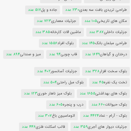
طراحی تریدی بافت سه بعدی
230 عدد
جاده و پل
517 عدد
مکان های تاریخی
105 عدد
جزئیات معماری
723 عدد
جزئیات داخلی
387 عدد
ماشین الات کارخانه
385 عدد
طراحی مبلمان بانک
145 عدد
بلوک افراد
1556 عدد
درختان و گیاهان
1649 عدد
قاب چوبی
94 عدد
میز و صندلی
894 عدد
بلوک سخت افزار
328 عدد
جزئیات آسانسور
402 عدد
تخت یک نفره
45 عدد
بلوک مبل راحتی
504 عدد
بلوک های بهداشتی
1655 عدد
بلوک میز ناهار خوری
123 عدد
بلوک حیوانات
660 عدد
درب و پنجره
605 عدد
بلوک - آرام - نماد
4424 عدد
اتوماسیون باغ
307 عدد
جزئیات دیوار های آجری
359 عدد
قالب اسکلت فلزی
446 عدد