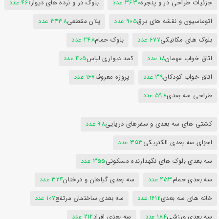
جزئیات طراحی در و پنجره
3630 عدد
بلوک در و نرده های دیوار
461 عدد
اتوماسیون و نقشه های برق
905 عدد
پلان مقطعی
3438 عدد
بلوک های مکانیکی
677 عدد
بلوک حمام
248 عدد
اتاق خواب مهمان
18 عدد
کمد دیواری لباس
405 عدد
اتاق خواب کودکان
39 عدد
پروژه معروف
167 عدد
طراحی سه بعدی
598 عدد
کشتی های سه بعدی و سفرهای دریایی
98 عدد
اجزای سه بعدی الکتریکی
353 عدد
سه بعدی بلوک های نگهدارنده مسکونی
355 عدد
سه بعدی حمام
253 عدد
سه بعدی گیاهان و درختان
324 عدد
خانه های سه بعدی
1612 عدد
سه بعدی ساختمان مرتفع
107 عدد
سه بعدی ورزشی
184 عدد
سه بعدی افراد
212 عدد