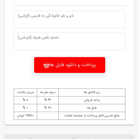
نام و نام خانوادگی به فارسی (الزامی)
شماره تلفن همراه (الزمامی)
پرداخت و دانلود فایل ها
ریز فاکتور ها
درصد هزینه
میزان مالیات
واحد فروش
32 %
8 %
فایل ها
68 %
0 %
مبلغ تقریبی قابل پرداخت با محاسبه مالیات
211560 تومان