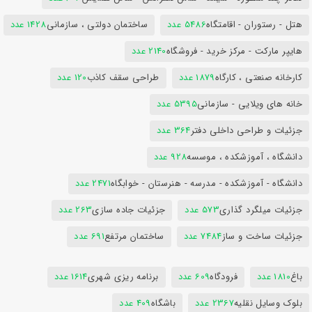
هتل - رستوران - اقامتگاه
5486 عدد
ساختمان دولتی ، سازمانی
1428 عدد
هایپر مارکت - مرکز خرید - فروشگاه
2140 عدد
کارخانه صنعتی ، کارگاه
1879 عدد
طراحی سقف کاذب
120 عدد
خانه های ویلایی - سازمانی
5395 عدد
جزئیات و طراحی داخلی دفتر
364 عدد
دانشگاه ، آموزشکده ، موسسه
928 عدد
دانشگاه - آموزشکده - مدرسه - هنرستان - خوابگاه
2471 عدد
جزئیات میلگرد گذاری
573 عدد
جزئیات جاده سازی
263 عدد
جزئیات ساخت و ساز
7484 عدد
ساختمان مرتفع
691 عدد
باغ
1810 عدد
فرودگاه
609 عدد
برنامه ریزی شهری
1614 عدد
بلوک وسایل نقلیه
2367 عدد
باشگاه
409 عدد