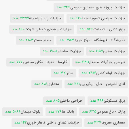
جزئیات پروژه های معماری عمومی
344 عدد
جزئیات طراحی تسویه خانه
120 عدد
جزئیات پله و راه پله
2377 عدد
برق کشی - اتصالات
566 عدد
جزئیات و فضای داخلی شرکت
160 عدد
نمایشگاه - فروشگاه - مرکز خرید
353 عدد
حمام مستر
2103 عدد
جزئیات ستون
1157 عدد
جزئیات ساختار
1908 عدد
طراحی جزئیات ساختار
4211 عدد
کلیسا - معبد - مکان مذهبی
777 عدد
جزئیات لوله کشی
2914 عدد
سالن
38 عدد
اتاق نشیمن - حال - پذیرایی
261 عدد
معماری
881 عدد
برق مسکونی
496 عدد
طراحی داخلی
805 عدد
پارک - باغ عمومی
635 عدد
بانک ها
276 عدد
بلوک مبلمان
5066 عدد
معماری معروف
437 عدد
جزئیات فضای داخلی ناهار خوری
142 عدد