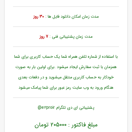
ورود
به
حساب
مدت زمان امکان دانلود فایل ها :
30 روز
کاربری
ثبت
مدت زمان پشتیبانی فنی :
7 روز
نام
بازیابی
رمز
با استفاده از شماره تلفن همراه شما یک حساب کاربری برای شما
عبور
همزمان با ثبت سفارش ایجاد میشود .برای اولین بار به صورت
علاقه
خودکار به حساب کاربری منتقل میشوید و در دفعات بعدی
مندی
ها
هنگام ورود به وب سایت رمز عبور برای شما پیامک میشود
پشتیبانی ای دی تلگرام e2proir@
مبلغ فاکتور : 205000 تومان