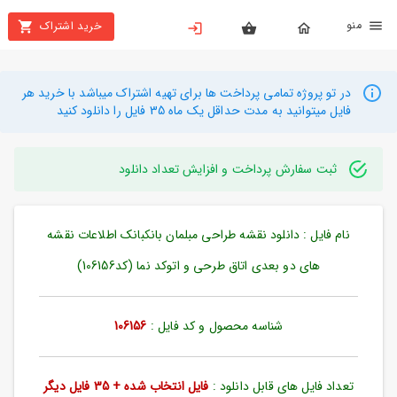
نو
خرید اشتراک
X
بستن
منو
محصولات
در تو پروژه تمامی پرداخت ها برای تهیه اشتراک میباشد با خرید هر
فایل میتوانید به مدت حداقل یک ماه 35 فایل را دانلود کنید
تهیه
اشتراک
ثبت سفارش پرداخت و افزایش تعداد دانلود
راهنما
نام فایل : دانلود نقشه طراحی مبلمان بانکبانک اطلاعات نقشه
دانلود
خرید
های دو بعدی اتاق طرحی و اتوکد نما (کد106156)
ها
شناسه محصول و کد فایل :
106156
حساب
کاربری
تعداد فایل های قابل دانلود :
فایل انتخاب شده + 35 فایل دیگر