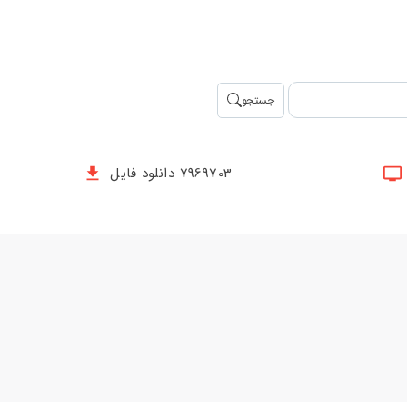
جستجو
7969703 دانلود فایل