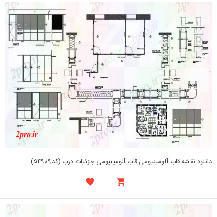
دانلود نقشه قاب آلومینیومی قاب آلومینیومی جزئیات درب (کد54989)