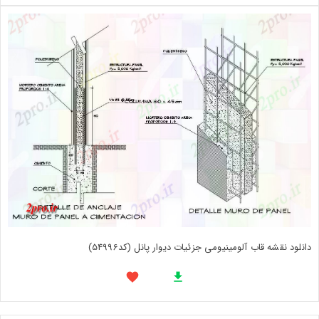
دانلود نقشه قاب آلومینیومی جزئیات دیوار پانل (کد54996)