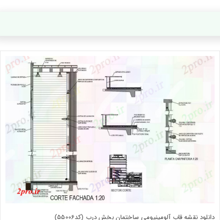
دانلود نقشه قاب آلومینیومی ساختمان بخش درب (کد55006)