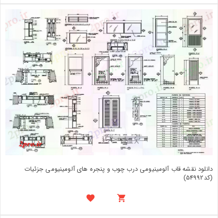
دانلود نقشه قاب آلومینیومی درب چوب و پنجره های آلومینیومی جزئیات
(کد54992)