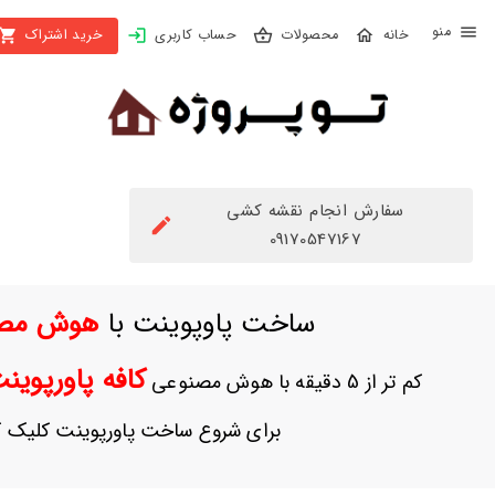
X
محصولات
حساب کاربری
خرید اشتراک
بستن
منو
محصولات
تهیه
اشتراک
سفارش انجام نقشه کشی
راهنما
09170547167
دانلود
ساخت پاوپوینت با
هوش مص
خرید
ها
کافه پاورپوی
کم تر از 5 دقیقه با هوش مصنوعی
حساب
برای شروع ساخت پاورپوینت کلیک ک
کاربری