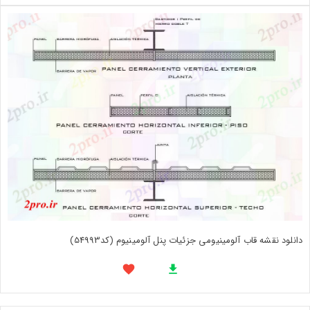
دانلود نقشه قاب آلومینیومی جزئیات پنل آلومینیوم (کد54993)