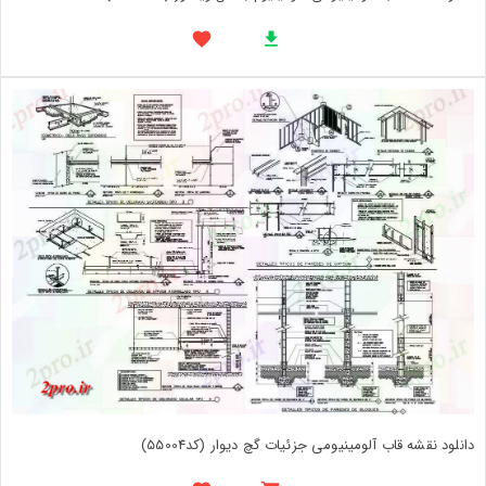
دانلود نقشه قاب آلومینیومی جزئیات گچ دیوار (کد55004)