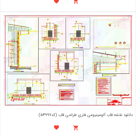
دانلود نقشه قاب آلومینیومی فلزی طراحی قاب (کد54997)