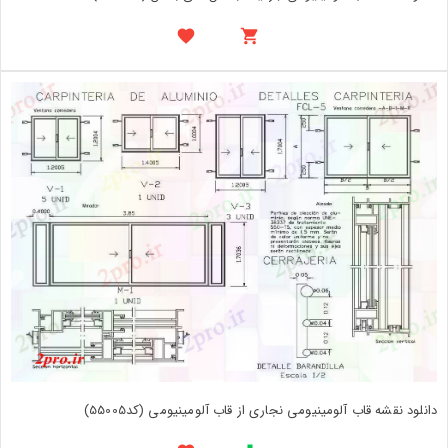
دانلود نقشه قاب آلومینیومی نجاری از قاب آلومینیومی (کد55005)