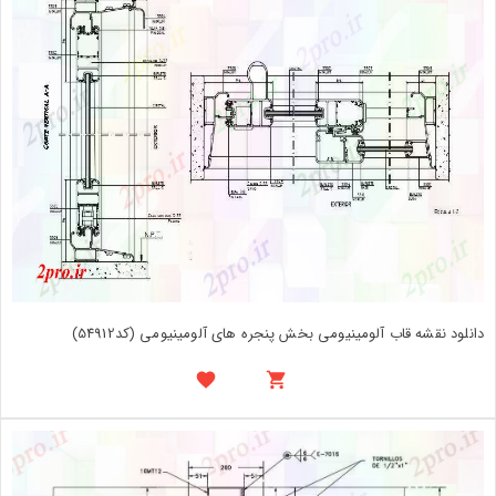
دانلود نقشه قاب آلومینیومی بخش پنجره های آلومینیومی (کد54912)