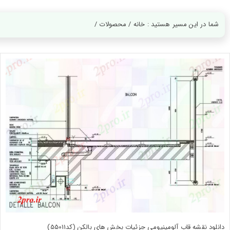
ورود
به
حساب
شما در این مسیر هستید : خانه / محصولات /
کاربری
ثبت
نام
بازیابی
رمز
عبور
علاقه
مندی
ها
دانلود نقشه قاب آلومینیومی جزئیات بخش های بالکن (کد55011)