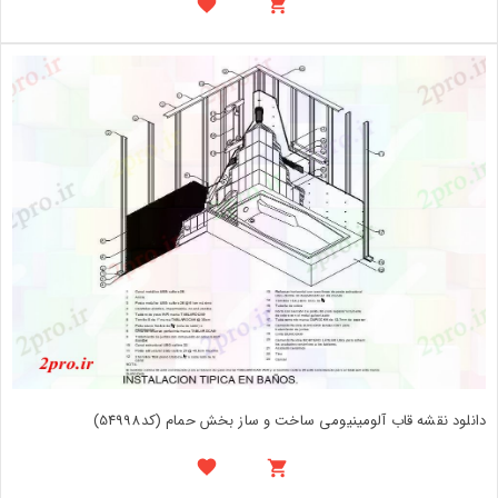
دانلود نقشه قاب آلومینیومی ساخت و ساز بخش حمام (کد54998)