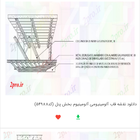
دانلود نقشه قاب آلومینیومی آلومینیوم بخش پنل (کد54988)