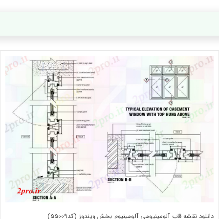
دانلود نقشه قاب آلومینیومی آلومینیوم بخش ویندوز (کد55009)