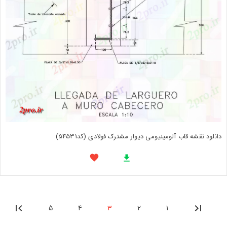
دانلود نقشه قاب آلومینیومی دیوار مشترک فولادی (کد54531)
5
4
3
2
1