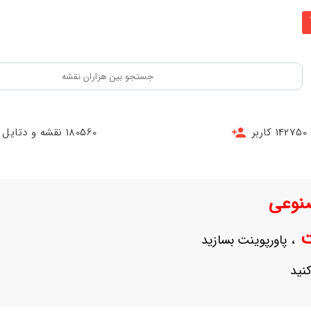
142750 کاربر
180560 نقشه و دتایل
نوعی
نت
، پاورپوینت بسازید
نید