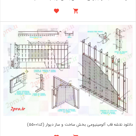
دانلود نقشه قاب آلومینیومی بخش ساخت و ساز دیوار (کد55001)