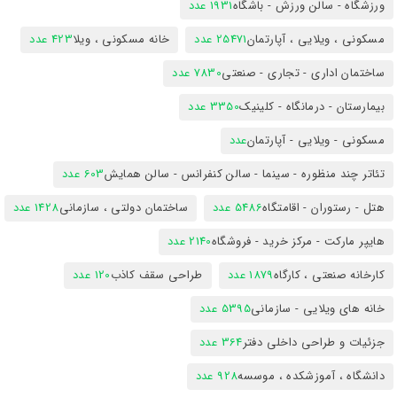
ورزشگاه - سالن ورزش - باشگاه
1931 عدد
مسکونی ، ویلایی ، آپارتمان
25471 عدد
خانه مسکونی ، ویلا
423 عدد
ساختمان اداری - تجاری - صنعتی
7830 عدد
بیمارستان - درمانگاه - کلینیک
3350 عدد
مسکونی - ویلایی - آپارتمان
عدد
تئاتر چند منظوره - سینما - سالن کنفرانس - سالن همایش
603 عدد
هتل - رستوران - اقامتگاه
5486 عدد
ساختمان دولتی ، سازمانی
1428 عدد
هایپر مارکت - مرکز خرید - فروشگاه
2140 عدد
کارخانه صنعتی ، کارگاه
1879 عدد
طراحی سقف کاذب
120 عدد
خانه های ویلایی - سازمانی
5395 عدد
جزئیات و طراحی داخلی دفتر
364 عدد
دانشگاه ، آموزشکده ، موسسه
928 عدد