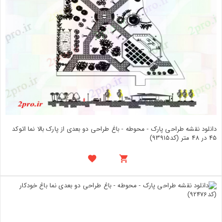
دانلود نقشه طراحی پارک - محوطه - باغ طراحی دو بعدی از پارک بالا نما اتوکد
45 در 48 متر (کد93915)