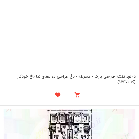
دانلود نقشه طراحی پارک - محوطه - باغ طراحی دو بعدی نما باغ خودکار
(کد92476)