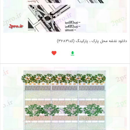
دانلود نقشه محل پارک ، پارکینگ (کد36831)