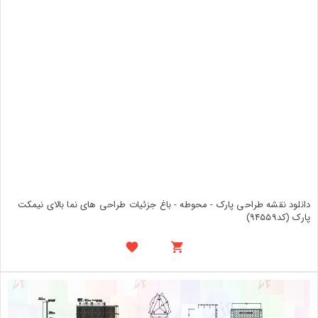
دانلود نقشه طراحی پارک - محوطه - باغ جزئیات طراحی های نما بالای نیمکت
پارک (کد94559)