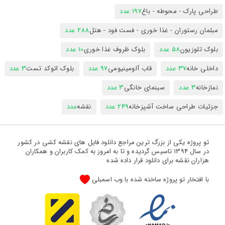
طراحی پارک - محوطه - باغ
197 عدد
مبلمان رستوران - غذا خوری - فست فود - هتل
288 عدد
بلوک تلوزیون
58 عدد
بلوک ظروف غذا خوری
10 عدد
داخلی خانه
37 عدد
قاب آلومینیومی
97 عدد
بلوک اتوکد تست
3 عدد
نمازخانه
3 عدد
سینمای خانگی
3 عدد
جزئیات طراحی ساخت آشپزخانه
249 عدد
نقشه
عدد
تو پروژه یکی از بزرگ ترین مراجع دانلود فایل های نقشه کشی در کشور
در سال 1394 تاسیس گردیده و تا به امروز به کمک کاربران و همکاران
هزاران نقشه برای دانلود قرار داده شده
با افتخار تو پروژه ساخته شده با وب اسمبلی