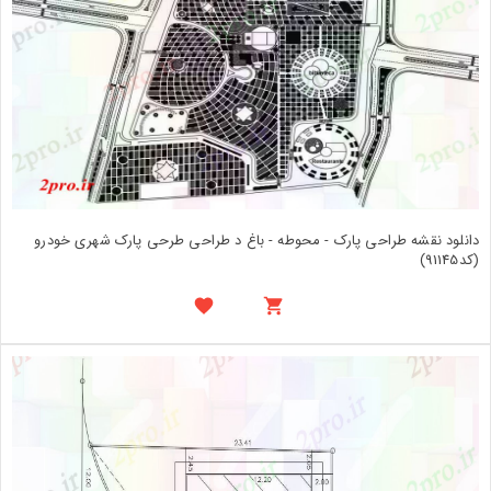
دانلود نقشه طراحی پارک - محوطه - باغ د طراحی طرحی پارک شهری خودرو
(کد91145)