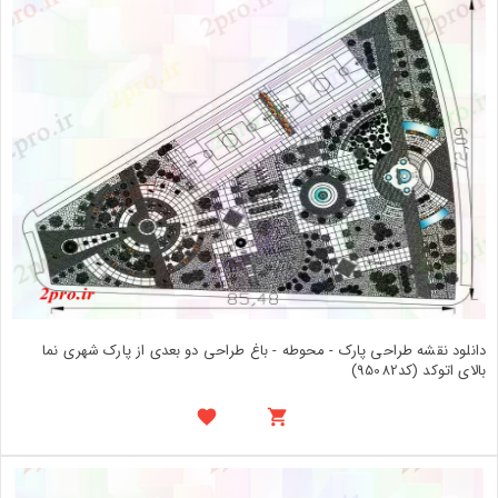
دانلود نقشه طراحی پارک - محوطه - باغ طراحی دو بعدی از پارک شهری نما
بالای اتوکد (کد95082)