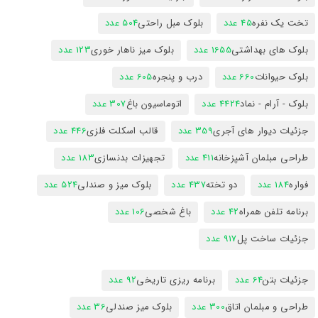
تخت یک نفره
45 عدد
بلوک مبل راحتی
504 عدد
بلوک های بهداشتی
1655 عدد
بلوک میز ناهار خوری
123 عدد
بلوک حیوانات
660 عدد
درب و پنجره
605 عدد
بلوک - آرام - نماد
4424 عدد
اتوماسیون باغ
307 عدد
جزئیات دیوار های آجری
359 عدد
قالب اسکلت فلزی
446 عدد
طراحی مبلمان آشپزخانه
411 عدد
تجهیزات بدنسازی
183 عدد
فواره
184 عدد
دو تخته
437 عدد
بلوک میز و صندلی
524 عدد
برنامه تلفن همراه
42 عدد
باغ شخصی
106 عدد
جزئیات ساخت پل
917 عدد
جزئیات بتن
64 عدد
برنامه ریزی تاریخی
92 عدد
طراحی و مبلمان اتاق
300 عدد
بلوک میز صندلی
36 عدد