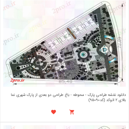
دانلود نقشه طراحی پارک - محوطه - باغ طراحی دو بعدی از پارک شهری نما
بالای 2 اتوکد (کد95090)