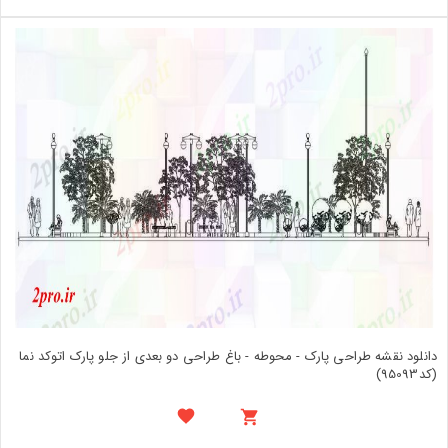
دانلود نقشه طراحی پارک - محوطه - باغ طراحی دو بعدی از جلو پارک اتوکد نما
(کد95093)