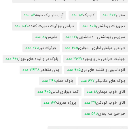
ستون
467 عدد
کلینیک
87 عدد
آپارتمان یک طبقه
82 عدد
تجهیزات بهداشتی
805 عدد
طراحی جزئیات تقویت کننده
1020 عدد
سرویس بهداشتی - دستشویی
171 عدد
نشیمن
80 عدد
طراحی مبلمان اداری - تجاری
405 عدد
جزئیات تیر
678 عدد
جزئیات طراحی در و پنجره
3630 عدد
بلوک در و نرده های دیوار
461 عدد
اتوماسیون و نقشه های برق
905 عدد
پلان مقطعی
3438 عدد
بلوک های مکانیکی
677 عدد
بلوک حمام
248 عدد
اتاق خواب مهمان
18 عدد
کمد دیواری لباس
405 عدد
اتاق خواب کودکان
39 عدد
پروژه معروف
167 عدد
طراحی سه بعدی
598 عدد