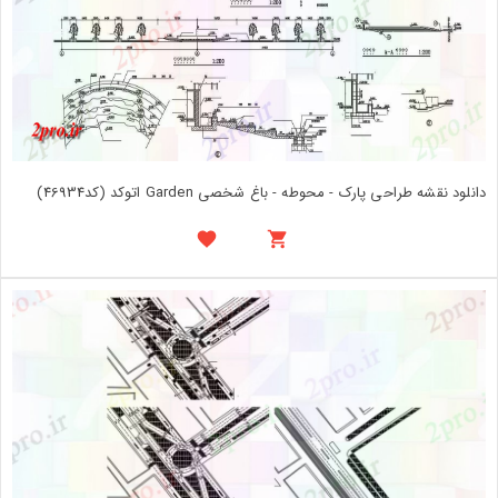
دانلود نقشه طراحی پارک - محوطه - باغ شخصی Garden اتوکد (کد46934)