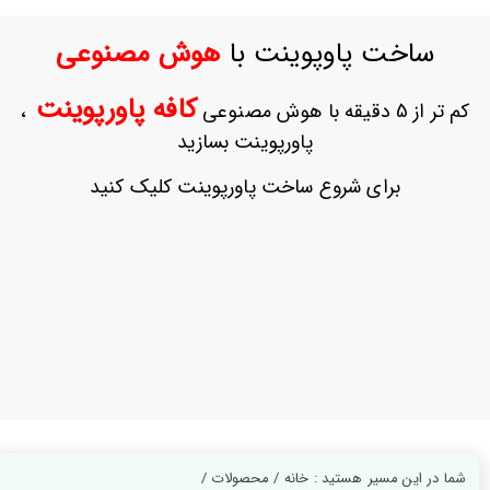
ورود
به
ساخت پاوپوینت با
هوش مصنوعی
حساب
کاربری
کافه پاورپوینت
کم تر از 5 دقیقه با هوش مصنوعی
،
ثبت
پاورپوینت بسازید
نام
بازیابی
برای شروع ساخت پاورپوینت کلیک کنید
رمز
عبور
علاقه
مندی
ها
شما در این مسیر هستید : خانه / محصولات /