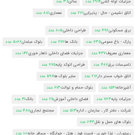
جزئیات لوله کشی
2914 عدد
سالن
38 عدد
اتاق نشیمن - حال - پذیرایی
261 عدد
معماری
881 عدد
برق مسکونی
496 عدد
طراحی داخلی
805 عدد
پارک - باغ عمومی
635 عدد
بانک ها
276 عدد
بلوک مبلمان
5066 عدد
معماری معروف
437 عدد
جزئیات فضای داخلی ناهار خوری
142 عدد
تاسیسات برق
487 عدد
طراحی اتوکد پایه
775 عدد
اتاق خواب مستر دار
216 عدد
سایر بلوک ها
596 عدد
آشپزخانه
1541 عدد
بلوک حمام و توالت
613 عدد
جزئیات پایه
763 عدد
فضای داخلی آموزش
25 عدد
بانک
41 عدد
شرکت ، دفتر کار ، سازمان ، اداره
513 عدد
مجتمع تجاری
488 عدد
بلوک های حمل و نقل
643 عدد
رستوران - غذا خوری - فست فود ; هتل - خوابگاه - مسافر خانه
101 عدد