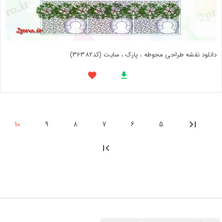
دانلود نقشه طراحی محوطه ، پارک ، سایت (کد36382)
10
9
8
7
6
5