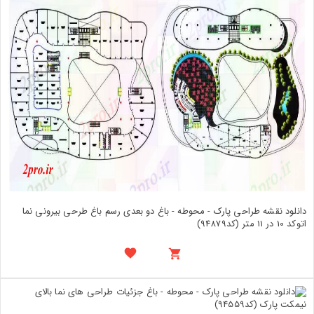
دانلود نقشه طراحی پارک - محوطه - باغ دو بعدی رسم باغ طرحی بیرونی نما
اتوکد 10 در 11 متر (کد94879)