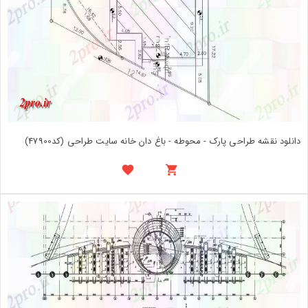
دانلود نقشه طراحی پارک - محوطه - باغ دان خانه سایت طراحی (کد47900)