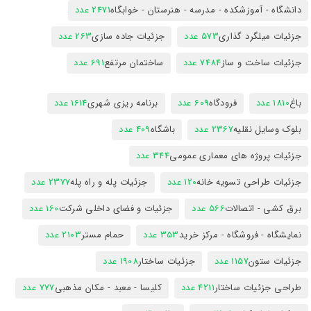
دانشگاه - آموزشکده - مدرسه - هنرستان - خوابگاه
2471 عدد
جزئیات میلگرد گذاری
573 عدد
جزئیات جاده سازی
263 عدد
جزئیات ساخت و ساز
7484 عدد
ساختمان مرتفع
691 عدد
باغ
1810 عدد
فرودگاه
609 عدد
برنامه ریزی شهری
1614 عدد
بلوک وسایل نقلیه
2367 عدد
باشگاه
409 عدد
جزئیات پروژه های معماری عمومی
344 عدد
جزئیات طراحی تسویه خانه
120 عدد
جزئیات پله و راه پله
2377 عدد
برق کشی - اتصالات
566 عدد
جزئیات و فضای داخلی شرکت
160 عدد
نمایشگاه - فروشگاه - مرکز خرید
353 عدد
حمام مستر
2103 عدد
جزئیات ستون
1157 عدد
جزئیات ساختار
1908 عدد
طراحی جزئیات ساختار
4211 عدد
کلیسا - معبد - مکان مذهبی
777 عدد