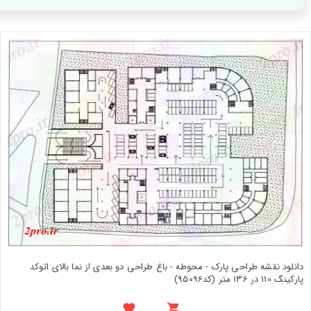
دانلود نقشه طراحی پارک - محوطه - باغ طراحی دو بعدی از نما بالای اتوکد
پارکینگ 110 در 136 متر (کد95096)