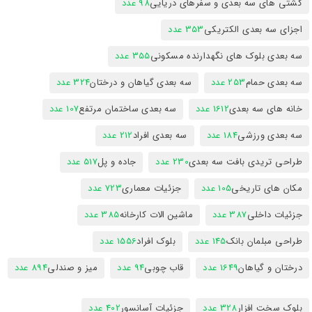
کشتی های سه بعدی و سفرهای دریایی
98 عدد
اجزای سه بعدی الکتریکی
353 عدد
سه بعدی بلوک های نگهدارنده مسکونی
355 عدد
سه بعدی حمام
253 عدد
سه بعدی گیاهان و درختان
324 عدد
خانه های سه بعدی
1612 عدد
سه بعدی ساختمان مرتفع
107 عدد
سه بعدی ورزشی
184 عدد
سه بعدی افراد
212 عدد
طراحی تریدی بافت سه بعدی
230 عدد
جاده و پل
517 عدد
مکان های تاریخی
105 عدد
جزئیات معماری
723 عدد
جزئیات داخلی
387 عدد
ماشین الات کارخانه
385 عدد
طراحی مبلمان بانک
145 عدد
بلوک افراد
1556 عدد
درختان و گیاهان
1649 عدد
قاب چوبی
94 عدد
میز و صندلی
894 عدد
بلوک سخت افزار
328 عدد
جزئیات آسانسور
402 عدد