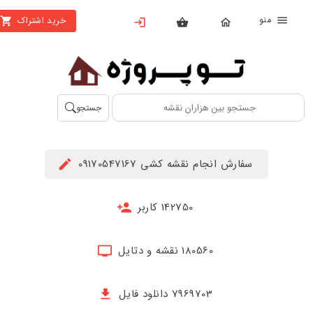
منو
خرید اشتراک
X
بستن
منو
محصولات
تهیه
جستجو
اشتراک
راهنما
سفارش انجام نقشه کشی 09170547167
دانلود
خرید
142750 کاربر
ها
180560 نقشه و دتایل
حساب
کاربری
7969703 دانلود فایل