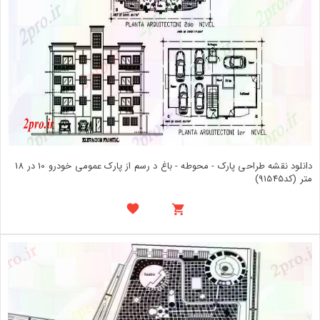
دانلود نقشه طراحی پارک - محوطه - باغ د رسم از پارک عمومی خودرو 10 در 18
متر (کد91545)