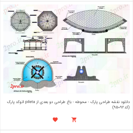
دانلود نقشه طراحی پارک - محوطه - باغ طراحی دو بعدی از pileta اتوکد پارک
(کد95092)