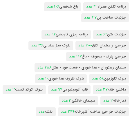
برنامه تلفن همراه
42 عدد
باغ شخصی
106 عدد
جزئیات ساخت پل
917 عدد
جزئیات بتن
64 عدد
برنامه ریزی تاریخی
92 عدد
طراحی و مبلمان اتاق
300 عدد
بلوک میز صندلی
36 عدد
طراحی پارک - محوطه - باغ
197 عدد
مبلمان رستوران - غذا خوری - فست فود - هتل
288 عدد
بلوک تلوزیون
58 عدد
بلوک ظروف غذا خوری
10 عدد
داخلی خانه
37 عدد
قاب آلومینیومی
97 عدد
بلوک اتوکد تست
3 عدد
نمازخانه
3 عدد
سینمای خانگی
3 عدد
جزئیات طراحی ساخت آشپزخانه
249 عدد
نقشه
عدد