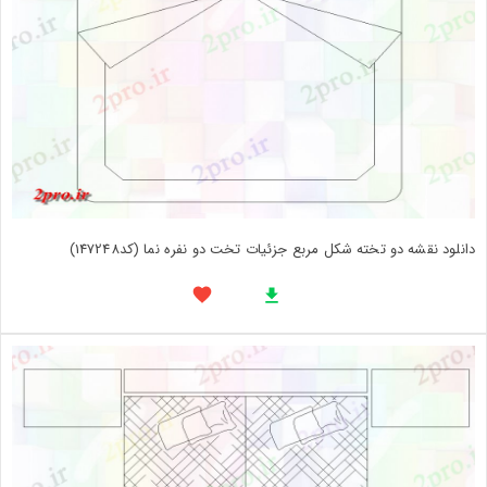
دانلود نقشه دو تخته شکل مربع جزئیات تخت دو نفره نما (کد147248)