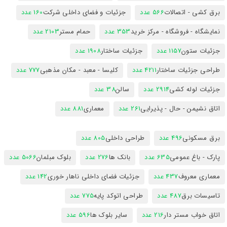
برق کشی - اتصالات
566 عدد
جزئیات و فضای داخلی شرکت
160 عدد
نمایشگاه - فروشگاه - مرکز خرید
353 عدد
حمام مستر
2103 عدد
جزئیات ستون
1157 عدد
جزئیات ساختار
1908 عدد
طراحی جزئیات ساختار
4211 عدد
کلیسا - معبد - مکان مذهبی
777 عدد
جزئیات لوله کشی
2914 عدد
سالن
38 عدد
اتاق نشیمن - حال - پذیرایی
261 عدد
معماری
881 عدد
برق مسکونی
496 عدد
طراحی داخلی
805 عدد
پارک - باغ عمومی
635 عدد
بانک ها
276 عدد
بلوک مبلمان
5066 عدد
معماری معروف
437 عدد
جزئیات فضای داخلی ناهار خوری
142 عدد
تاسیسات برق
487 عدد
طراحی اتوکد پایه
775 عدد
اتاق خواب مستر دار
216 عدد
سایر بلوک ها
596 عدد