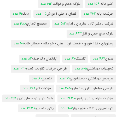
آشپزخانه
1541 عدد
بلوک حمام و توالت
613 عدد
جزئیات پایه
763 عدد
فضای داخلی آموزش
25 عدد
بانک
41 عدد
شرکت ، دفتر کار ، سازمان ، اداره
513 عدد
مجتمع تجاری
488 عدد
بلوک های حمل و نقل
643 عدد
رستوران - غذا خوری - فست فود ; هتل - خوابگاه - مسافر خانه
101 عدد
ستون
467 عدد
کلینیک
87 عدد
آپارتمان یک طبقه
82 عدد
تجهیزات بهداشتی
805 عدد
طراحی جزئیات تقویت کننده
1020 عدد
سرویس بهداشتی - دستشویی
171 عدد
نشیمن
80 عدد
طراحی مبلمان اداری - تجاری
405 عدد
جزئیات تیر
678 عدد
جزئیات طراحی در و پنجره
3630 عدد
بلوک در و نرده های دیوار
461 عدد
اتوماسیون و نقشه های برق
905 عدد
پلان مقطعی
3438 عدد