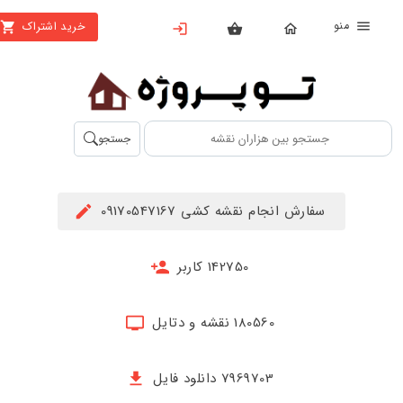
منو
خرید اشتراک
X
بستن
منو
محصولات
تهیه
جستجو
اشتراک
راهنما
سفارش انجام نقشه کشی 09170547167
دانلود
خرید
142750 کاربر
ها
180560 نقشه و دتایل
حساب
کاربری
7969703 دانلود فایل