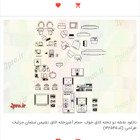
دانلود نقشه دو تخته اتاق خواب حمام آشپزخانه اتاق نشیمن مبلمان جزئیات
طراحی (کد146545)