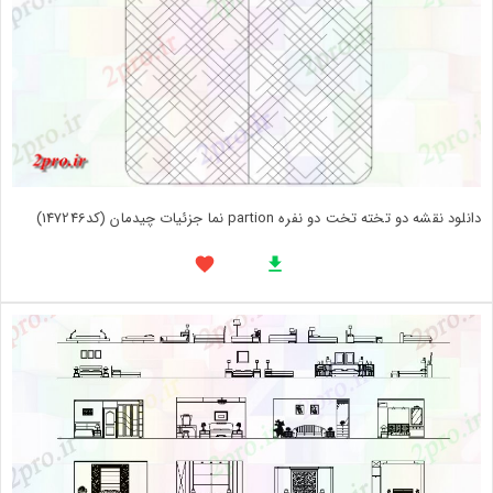
دانلود نقشه دو تخته تخت دو نفره partion نما جزئیات چیدمان (کد147246)