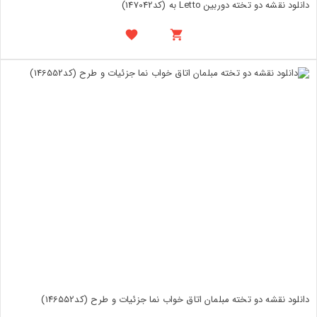
دانلود نقشه دو تخته دوربین Letto به (کد147042)
دانلود نقشه دو تخته مبلمان اتاق خواب نما جزئیات و طرح (کد146552)