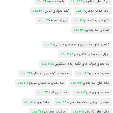
بلوک های مکانیکی
677 عدد
بلوک حمام
248 عدد
اتاق خواب مهمان
18 عدد
کمد دیواری لباس
405 عدد
اتاق خواب کودکان
39 عدد
پروژه معروف
167 عدد
طراحی سه بعدی
598 عدد
کشتی های سه بعدی و سفرهای دریایی
98 عدد
اجزای سه بعدی الکتریکی
353 عدد
سه بعدی بلوک های نگهدارنده مسکونی
355 عدد
سه بعدی حمام
253 عدد
سه بعدی گیاهان و درختان
324 عدد
خانه های سه بعدی
1612 عدد
سه بعدی ساختمان مرتفع
107 عدد
سه بعدی ورزشی
184 عدد
سه بعدی افراد
212 عدد
طراحی تریدی بافت سه بعدی
230 عدد
جاده و پل
517 عدد
مکان های تاریخی
105 عدد
جزئیات معماری
723 عدد