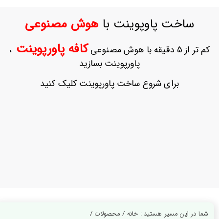
ورود
به
ساخت پاوپوینت با
هوش مصنوعی
حساب
کاربری
کافه پاورپوینت
کم تر از 5 دقیقه با هوش مصنوعی
،
ثبت
پاورپوینت بسازید
نام
بازیابی
برای شروع ساخت پاورپوینت کلیک کنید
رمز
عبور
علاقه
مندی
ها
شما در این مسیر هستید : خانه / محصولات /