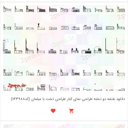
دانلود نقشه دو تخته طراحی نمای کنار طراحی تخت با مبلمان (کد143988)