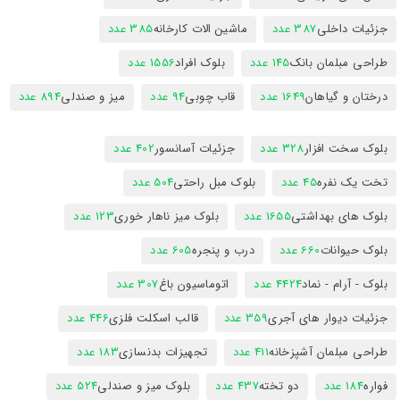
جزئیات داخلی
387 عدد
ماشین الات کارخانه
385 عدد
طراحی مبلمان بانک
145 عدد
بلوک افراد
1556 عدد
درختان و گیاهان
1649 عدد
قاب چوبی
94 عدد
میز و صندلی
894 عدد
بلوک سخت افزار
328 عدد
جزئیات آسانسور
402 عدد
تخت یک نفره
45 عدد
بلوک مبل راحتی
504 عدد
بلوک های بهداشتی
1655 عدد
بلوک میز ناهار خوری
123 عدد
بلوک حیوانات
660 عدد
درب و پنجره
605 عدد
بلوک - آرام - نماد
4424 عدد
اتوماسیون باغ
307 عدد
جزئیات دیوار های آجری
359 عدد
قالب اسکلت فلزی
446 عدد
طراحی مبلمان آشپزخانه
411 عدد
تجهیزات بدنسازی
183 عدد
فواره
184 عدد
دو تخته
437 عدد
بلوک میز و صندلی
524 عدد