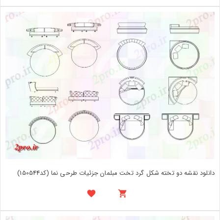
دانلود نقشه دو تخته شکل گرد تخت مبلمان جزئیات طرحی نما (کد150544)