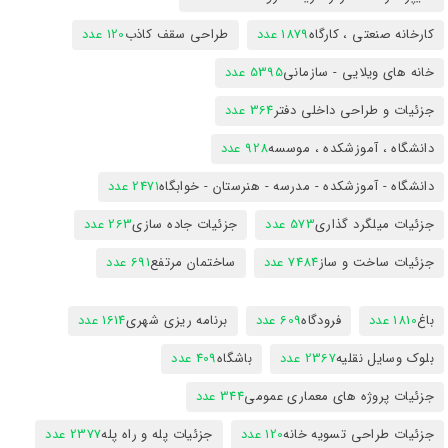
کارخانه صنعتی ، کارگاه
1879 عدد
طراحی سقف کاذب
120 عدد
خانه های ویلایی - سازمانی
5395 عدد
جزئیات و طراحی داخلی دفتر
364 عدد
دانشگاه ، آموزشکده ، موسسه
928 عدد
دانشگاه - آموزشکده - مدرسه - هنرستان - خوابگاه
2471 عدد
جزئیات میلگرد گذاری
573 عدد
جزئیات جاده سازی
263 عدد
جزئیات ساخت و ساز
7484 عدد
ساختمان مرتفع
691 عدد
باغ
1810 عدد
فرودگاه
609 عدد
برنامه ریزی شهری
1614 عدد
بلوک وسایل نقلیه
2367 عدد
باشگاه
409 عدد
جزئیات پروژه های معماری عمومی
344 عدد
جزئیات طراحی تسویه خانه
120 عدد
جزئیات پله و راه پله
2377 عدد