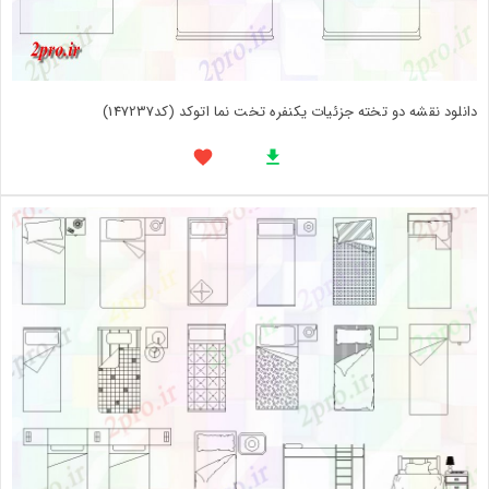
دانلود نقشه دو تخته جزئیات یکنفره تخت نما اتوکد (کد147237)