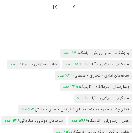
7
ورزشگاه - سالن ورزش - باشگاه
1931 عدد
مسکونی ، ویلایی ، آپارتمان
25471 عدد
خانه مسکونی ، ویلا
423 عدد
ساختمان اداری - تجاری - صنعتی
7830 عدد
بیمارستان - درمانگاه - کلینیک
3350 عدد
مسکونی - ویلایی - آپارتمان
عدد
تئاتر چند منظوره - سینما - سالن کنفرانس - سالن همایش
603 عدد
هتل - رستوران - اقامتگاه
5486 عدد
ساختمان دولتی ، سازمانی
1428 عدد
هایپر مارکت - مرکز خرید - فروشگاه
2140 عدد