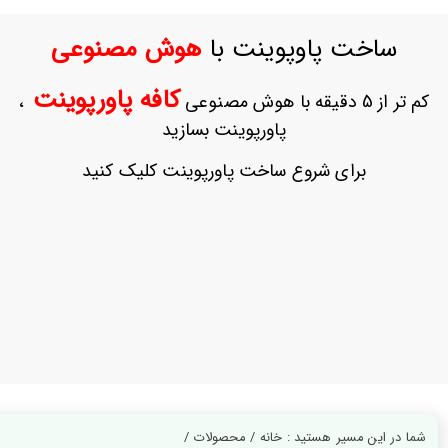
ورود
به
ساخت پاوپوینت با
هوش مصنوعی
حساب
کاربری
کافه پاورپوینت
کم تر از 5 دقیقه با هوش مصنوعی
،
ثبت
پاورپوینت بسازید
نام
بازیابی
برای شروع ساخت پاورپوینت کلیک کنید
رمز
عبور
علاقه
مندی
ها
شما در این مسیر هستید : خانه / محصولات /