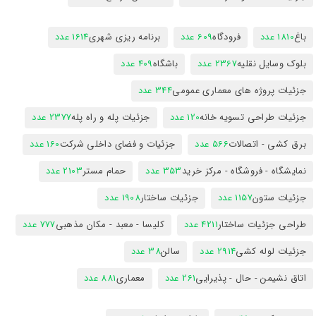
باغ
1810 عدد
فرودگاه
609 عدد
برنامه ریزی شهری
1614 عدد
بلوک وسایل نقلیه
2367 عدد
باشگاه
409 عدد
جزئیات پروژه های معماری عمومی
344 عدد
جزئیات طراحی تسویه خانه
120 عدد
جزئیات پله و راه پله
2377 عدد
برق کشی - اتصالات
566 عدد
جزئیات و فضای داخلی شرکت
160 عدد
نمایشگاه - فروشگاه - مرکز خرید
353 عدد
حمام مستر
2103 عدد
جزئیات ستون
1157 عدد
جزئیات ساختار
1908 عدد
طراحی جزئیات ساختار
4211 عدد
کلیسا - معبد - مکان مذهبی
777 عدد
جزئیات لوله کشی
2914 عدد
سالن
38 عدد
اتاق نشیمن - حال - پذیرایی
261 عدد
معماری
881 عدد