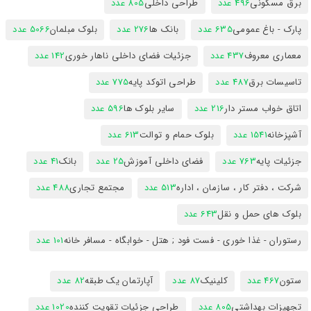
برق مسکونی
496 عدد
طراحی داخلی
805 عدد
پارک - باغ عمومی
635 عدد
بانک ها
276 عدد
بلوک مبلمان
5066 عدد
معماری معروف
437 عدد
جزئیات فضای داخلی ناهار خوری
142 عدد
تاسیسات برق
487 عدد
طراحی اتوکد پایه
775 عدد
اتاق خواب مستر دار
216 عدد
سایر بلوک ها
596 عدد
آشپزخانه
1541 عدد
بلوک حمام و توالت
613 عدد
جزئیات پایه
763 عدد
فضای داخلی آموزش
25 عدد
بانک
41 عدد
شرکت ، دفتر کار ، سازمان ، اداره
513 عدد
مجتمع تجاری
488 عدد
بلوک های حمل و نقل
643 عدد
رستوران - غذا خوری - فست فود ; هتل - خوابگاه - مسافر خانه
101 عدد
ستون
467 عدد
کلینیک
87 عدد
آپارتمان یک طبقه
82 عدد
تجهیزات بهداشتی
805 عدد
طراحی جزئیات تقویت کننده
1020 عدد