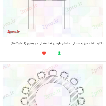
دانلود نقشه میز و صندلی مبلمان طرحی نما صندلی دو بعدی (کد150285)