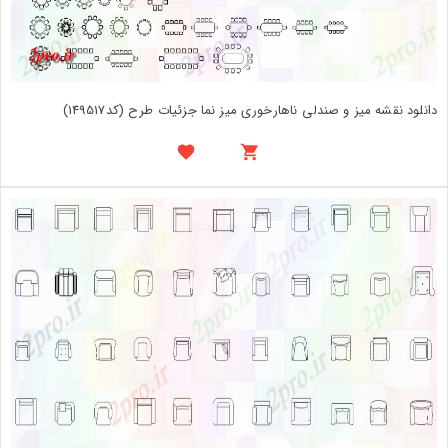
دانلود نقشه میز و صندلی ناهارخوری میز نما جزئیات طرح (کد149517)