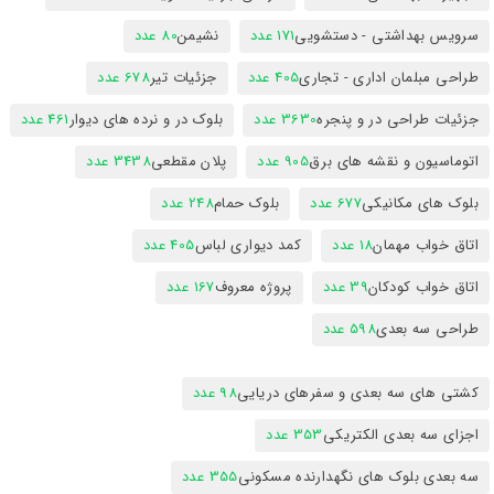
سرویس بهداشتی - دستشویی
171 عدد
نشیمن
80 عدد
طراحی مبلمان اداری - تجاری
405 عدد
جزئیات تیر
678 عدد
جزئیات طراحی در و پنجره
3630 عدد
بلوک در و نرده های دیوار
461 عدد
اتوماسیون و نقشه های برق
905 عدد
پلان مقطعی
3438 عدد
بلوک های مکانیکی
677 عدد
بلوک حمام
248 عدد
اتاق خواب مهمان
18 عدد
کمد دیواری لباس
405 عدد
اتاق خواب کودکان
39 عدد
پروژه معروف
167 عدد
طراحی سه بعدی
598 عدد
کشتی های سه بعدی و سفرهای دریایی
98 عدد
اجزای سه بعدی الکتریکی
353 عدد
سه بعدی بلوک های نگهدارنده مسکونی
355 عدد