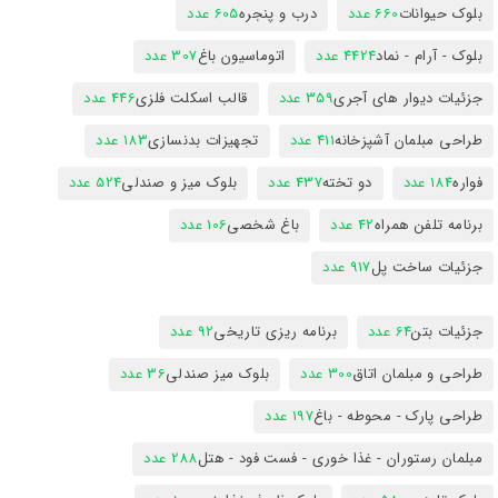
بلوک حیوانات
660 عدد
درب و پنجره
605 عدد
بلوک - آرام - نماد
4424 عدد
اتوماسیون باغ
307 عدد
جزئیات دیوار های آجری
359 عدد
قالب اسکلت فلزی
446 عدد
طراحی مبلمان آشپزخانه
411 عدد
تجهیزات بدنسازی
183 عدد
فواره
184 عدد
دو تخته
437 عدد
بلوک میز و صندلی
524 عدد
برنامه تلفن همراه
42 عدد
باغ شخصی
106 عدد
جزئیات ساخت پل
917 عدد
جزئیات بتن
64 عدد
برنامه ریزی تاریخی
92 عدد
طراحی و مبلمان اتاق
300 عدد
بلوک میز صندلی
36 عدد
طراحی پارک - محوطه - باغ
197 عدد
مبلمان رستوران - غذا خوری - فست فود - هتل
288 عدد