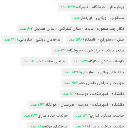
بیمارستان - درمانگاه - کلینیک
3350 عدد
مسکونی - ویلایی - آپارتمان
عدد
تئاتر چند منظوره - سینما - سالن کنفرانس - سالن همایش
603 عدد
هتل - رستوران - اقامتگاه
5486 عدد
ساختمان دولتی ، سازمانی
1428 عدد
هایپر مارکت - مرکز خرید - فروشگاه
2140 عدد
کارخانه صنعتی ، کارگاه
1879 عدد
طراحی سقف کاذب
120 عدد
خانه های ویلایی - سازمانی
5395 عدد
جزئیات و طراحی داخلی دفتر
364 عدد
دانشگاه ، آموزشکده ، موسسه
928 عدد
دانشگاه - آموزشکده - مدرسه - هنرستان - خوابگاه
2471 عدد
جزئیات میلگرد گذاری
573 عدد
جزئیات جاده سازی
263 عدد
جزئیات ساخت و ساز
7484 عدد
ساختمان مرتفع
691 عدد