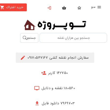
منو
خرید اشتراک
X
بستن
منو
محصولات
تهیه
جستجو
اشتراک
راهنما
سفارش انجام نقشه کشی 09170547167
دانلود
خرید
142750 کاربر
ها
180560 نقشه و دتایل
حساب
کاربری
7969703 دانلود فایل