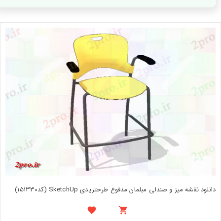
دانلود نقشه میز و صندلی مبلمان مدفوع طرحتریدی SketchUp (کد151330)