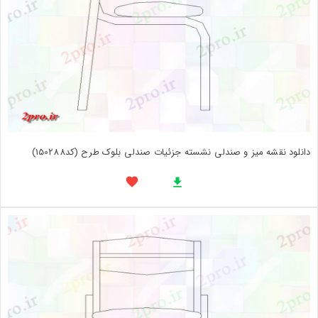
دانلود نقشه میز و صندلی نشسته جزئیات صندلی بلوک طرح (کد150288)