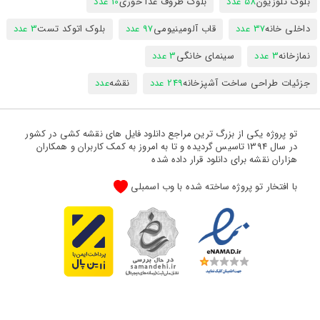
بلوک تلوزیون
58 عدد
بلوک ظروف غذا خوری
10 عدد
داخلی خانه
37 عدد
قاب آلومینیومی
97 عدد
بلوک اتوکد تست
3 عدد
نمازخانه
3 عدد
سینمای خانگی
3 عدد
جزئیات طراحی ساخت آشپزخانه
249 عدد
نقشه
عدد
تو پروژه یکی از بزرگ ترین مراجع دانلود فایل های نقشه کشی در کشور
در سال 1394 تاسیس گردیده و تا به امروز به کمک کاربران و همکاران
هزاران نقشه برای دانلود قرار داده شده
با افتخار تو پروژه ساخته شده با وب اسمبلی