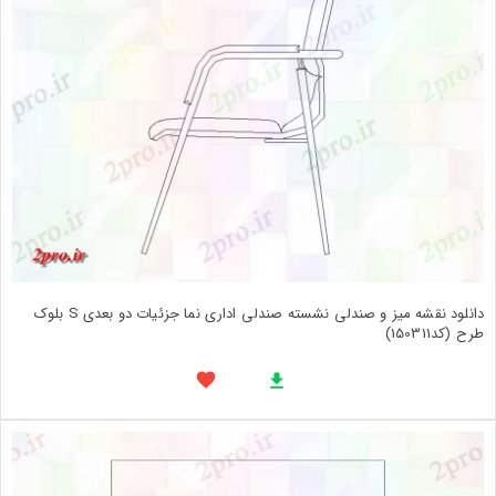
دانلود نقشه میز و صندلی نشسته صندلی اداری نما جزئیات دو بعدی S بلوک
طرح (کد150311)