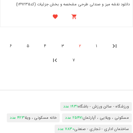
دانلود نقشه میز و صندلی طرحی مشخصه و بخش جزئیات (کد149235)
6
5
4
3
2
1
7
ورزشگاه - سالن ورزش - باشگاه
1931 عدد
مسکونی ، ویلایی ، آپارتمان
25471 عدد
خانه مسکونی ، ویلا
423 عدد
ساختمان اداری - تجاری - صنعتی
7830 عدد