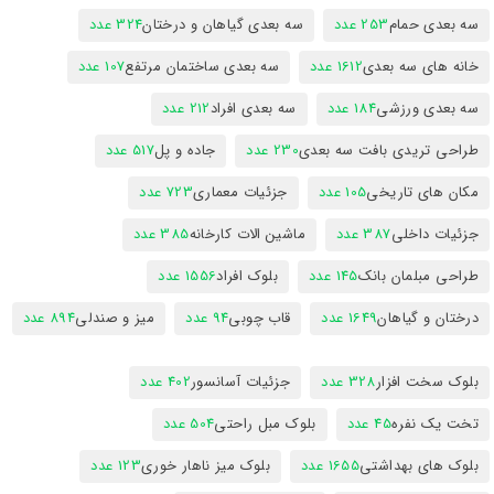
سه بعدی حمام
253 عدد
سه بعدی گیاهان و درختان
324 عدد
خانه های سه بعدی
1612 عدد
سه بعدی ساختمان مرتفع
107 عدد
سه بعدی ورزشی
184 عدد
سه بعدی افراد
212 عدد
طراحی تریدی بافت سه بعدی
230 عدد
جاده و پل
517 عدد
مکان های تاریخی
105 عدد
جزئیات معماری
723 عدد
جزئیات داخلی
387 عدد
ماشین الات کارخانه
385 عدد
طراحی مبلمان بانک
145 عدد
بلوک افراد
1556 عدد
درختان و گیاهان
1649 عدد
قاب چوبی
94 عدد
میز و صندلی
894 عدد
بلوک سخت افزار
328 عدد
جزئیات آسانسور
402 عدد
تخت یک نفره
45 عدد
بلوک مبل راحتی
504 عدد
بلوک های بهداشتی
1655 عدد
بلوک میز ناهار خوری
123 عدد