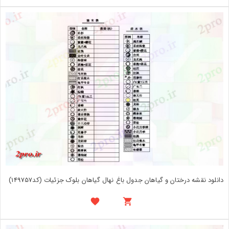
دانلود نقشه درختان و گیاهان جدول باغ نهال گیاهان بلوک جزئیات (کد149757)