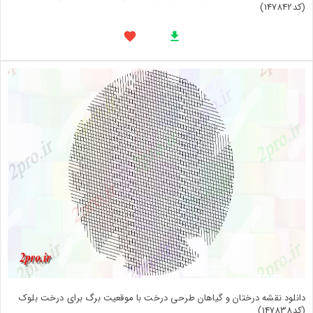
(کد147842)
دانلود نقشه درختان و گیاهان طرحی درخت با موقعیت برگ برای درخت بلوک
(کد147838)