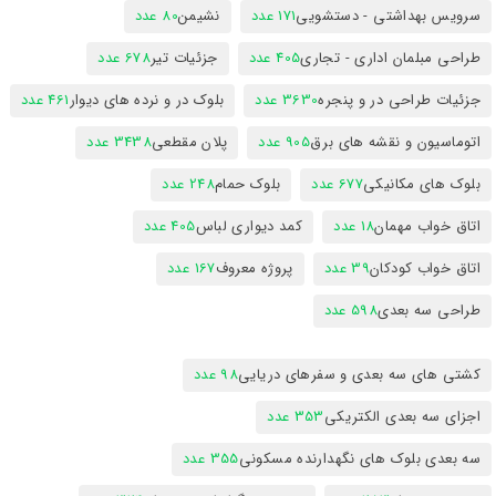
سرویس بهداشتی - دستشویی
171 عدد
نشیمن
80 عدد
طراحی مبلمان اداری - تجاری
405 عدد
جزئیات تیر
678 عدد
جزئیات طراحی در و پنجره
3630 عدد
بلوک در و نرده های دیوار
461 عدد
اتوماسیون و نقشه های برق
905 عدد
پلان مقطعی
3438 عدد
بلوک های مکانیکی
677 عدد
بلوک حمام
248 عدد
اتاق خواب مهمان
18 عدد
کمد دیواری لباس
405 عدد
اتاق خواب کودکان
39 عدد
پروژه معروف
167 عدد
طراحی سه بعدی
598 عدد
کشتی های سه بعدی و سفرهای دریایی
98 عدد
اجزای سه بعدی الکتریکی
353 عدد
سه بعدی بلوک های نگهدارنده مسکونی
355 عدد