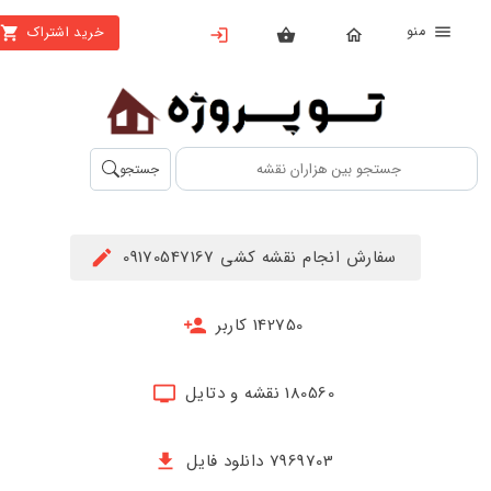
منو
خرید اشتراک
X
بستن
منو
محصولات
تهیه
جستجو
اشتراک
راهنما
سفارش انجام نقشه کشی 09170547167
دانلود
خرید
142750 کاربر
ها
180560 نقشه و دتایل
حساب
کاربری
7969703 دانلود فایل