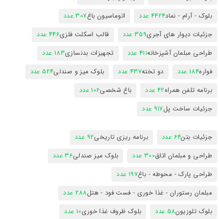
بلوک - آرام - نماد
4424 عدد
اتوماسیون باغ
307 عدد
جزئیات دیوار های آجری
359 عدد
قالب اسکلت فلزی
446 عدد
طراحی مبلمان آشپزخانه
411 عدد
تجهیزات بدنسازی
183 عدد
فواره
184 عدد
دو تخته
437 عدد
بلوک میز و صندلی
524 عدد
برنامه تلفن همراه
42 عدد
باغ شخصی
106 عدد
جزئیات ساخت پل
917 عدد
جزئیات بتن
64 عدد
برنامه ریزی تاریخی
92 عدد
طراحی و مبلمان اتاق
300 عدد
بلوک میز صندلی
36 عدد
طراحی پارک - محوطه - باغ
197 عدد
مبلمان رستوران - غذا خوری - فست فود - هتل
288 عدد
بلوک تلوزیون
58 عدد
بلوک ظروف غذا خوری
10 عدد