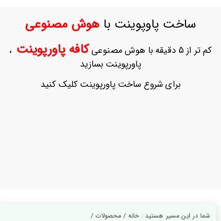
ورود
به
ساخت پاوپوینت با
هوش مصنوعی
حساب
کاربری
کافه پاورپوینت
کم تر از 5 دقیقه با هوش مصنوعی
،
ثبت
پاورپوینت بسازید
نام
بازیابی
برای شروع ساخت پاورپوینت کلیک کنید
رمز
عبور
علاقه
مندی
ها
شما در این مسیر هستید : خانه / محصولات /