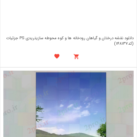
دانلود نقشه درختان و گیاهان رودخانه ها و کوه محوطه سازیتریدی PS جزئیات
(کد148137)