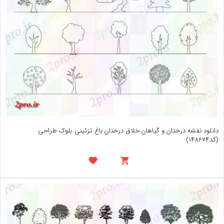
دانلود نقشه درختان و گیاهان خلاق درختان باغ تزئینی بلوک طراحی
(کد148674)