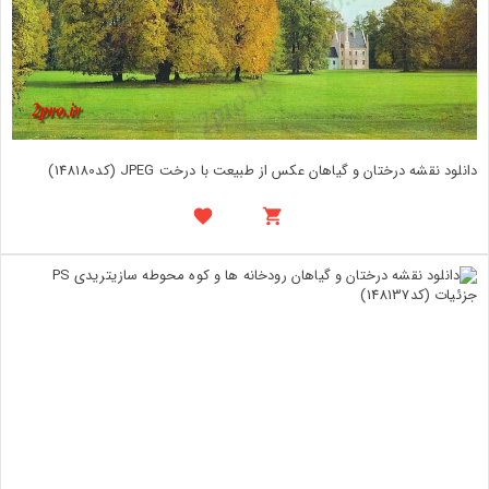
دانلود نقشه درختان و گیاهان عکس از طبیعت با درخت JPEG (کد148180)