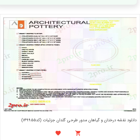
دانلود نقشه درختان و گیاهان مدور طرحی گلدان جزئیات (کد149955)