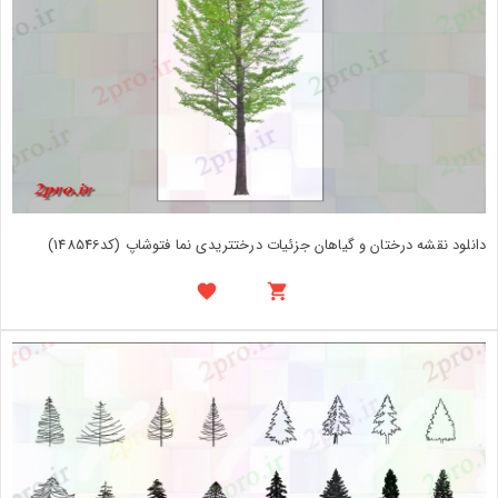
دانلود نقشه درختان و گیاهان جزئیات درختتریدی نما فتوشاپ (کد148546)