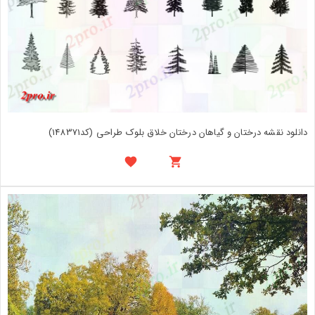
دانلود نقشه درختان و گیاهان درختان خلاق بلوک طراحی (کد148371)