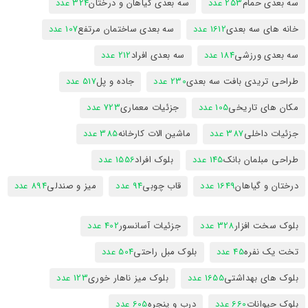
سه بعدی حمام
253 عدد
سه بعدی گیاهان و درختان
324 عدد
خانه های سه بعدی
1612 عدد
سه بعدی ساختمان مرتفع
107 عدد
سه بعدی ورزشی
184 عدد
سه بعدی افراد
212 عدد
طراحی تریدی بافت سه بعدی
230 عدد
جاده و پل
517 عدد
مکان های تاریخی
105 عدد
جزئیات معماری
723 عدد
جزئیات داخلی
387 عدد
ماشین الات کارخانه
385 عدد
طراحی مبلمان بانک
145 عدد
بلوک افراد
1556 عدد
درختان و گیاهان
1649 عدد
قاب چوبی
94 عدد
میز و صندلی
894 عدد
بلوک سخت افزار
328 عدد
جزئیات آسانسور
402 عدد
تخت یک نفره
45 عدد
بلوک مبل راحتی
504 عدد
بلوک های بهداشتی
1655 عدد
بلوک میز ناهار خوری
123 عدد
بلوک حیوانات
660 عدد
درب و پنجره
605 عدد