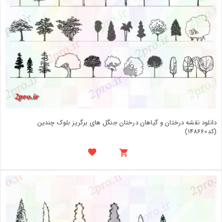
دانلود نقشه درختان و گیاهان درختان جنگل های برگریز بلوک چندین
(کد148660)