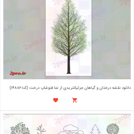
دانلود نقشه درختان و گیاهان جزئیاتتریدی از نما فتوشاپ درخت (کد148861)