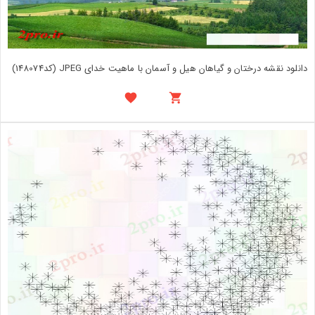
دانلود نقشه درختان و گیاهان هیل و آسمان با ماهیت خدای JPEG (کد148074)