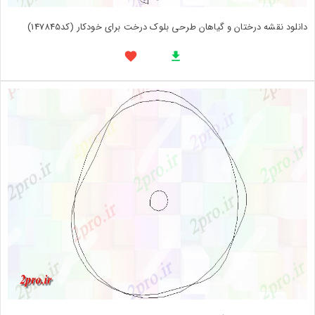
دانلود نقشه درختان و گیاهان طرحی بلوک درخت برای خودکار (کد147845)