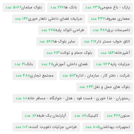
پارک - باغ عمومی
635 عدد
بانک ها
276 عدد
بلوک مبلمان
5066 عدد
معماری معروف
437 عدد
جزئیات فضای داخلی ناهار خوری
142 عدد
تاسیسات برق
487 عدد
طراحی اتوکد پایه
775 عدد
اتاق خواب مستر دار
216 عدد
سایر بلوک ها
596 عدد
آشپزخانه
1541 عدد
بلوک حمام و توالت
613 عدد
جزئیات پایه
763 عدد
فضای داخلی آموزش
25 عدد
بانک
41 عدد
شرکت ، دفتر کار ، سازمان ، اداره
513 عدد
مجتمع تجاری
488 عدد
بلوک های حمل و نقل
643 عدد
رستوران - غذا خوری - فست فود ; هتل - خوابگاه - مسافر خانه
101 عدد
ستون
467 عدد
کلینیک
87 عدد
آپارتمان یک طبقه
82 عدد
تجهیزات بهداشتی
805 عدد
طراحی جزئیات تقویت کننده
1020 عدد