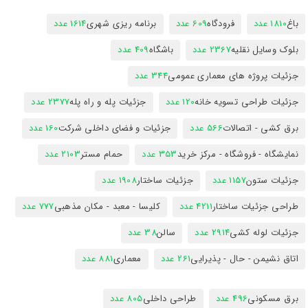
باغ
1810 عدد
فرودگاه
609 عدد
برنامه ریزی شهری
1614 عدد
بلوک وسایل نقلیه
2367 عدد
باشگاه
409 عدد
جزئیات پروژه های معماری عمومی
344 عدد
جزئیات طراحی تسویه خانه
120 عدد
جزئیات پله و راه پله
2377 عدد
برق کشی - اتصالات
566 عدد
جزئیات و فضای داخلی شرکت
160 عدد
نمایشگاه - فروشگاه - مرکز خرید
353 عدد
حمام مستر
2103 عدد
جزئیات ستون
1157 عدد
جزئیات ساختار
1908 عدد
طراحی جزئیات ساختار
4211 عدد
کلیسا - معبد - مکان مذهبی
777 عدد
جزئیات لوله کشی
2914 عدد
سالن
38 عدد
اتاق نشیمن - حال - پذیرایی
261 عدد
معماری
881 عدد
برق مسکونی
496 عدد
طراحی داخلی
805 عدد