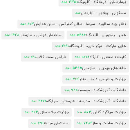
بیمارستان - درمانگاه - کلینیک
3350 عدد
مسکونی - ویلایی - آپارتمان
عدد
تئاتر چند منظوره - سینما - سالن کنفرانس - سالن همایش
603 عدد
هتل - رستوران - اقامتگاه
5486 عدد
ساختمان دولتی ، سازمانی
1428 عدد
هایپر مارکت - مرکز خرید - فروشگاه
2140 عدد
کارخانه صنعتی ، کارگاه
1879 عدد
طراحی سقف کاذب
120 عدد
خانه های ویلایی - سازمانی
5395 عدد
جزئیات و طراحی داخلی دفتر
364 عدد
دانشگاه ، آموزشکده ، موسسه
928 عدد
دانشگاه - آموزشکده - مدرسه - هنرستان - خوابگاه
2471 عدد
جزئیات میلگرد گذاری
573 عدد
جزئیات جاده سازی
263 عدد
جزئیات ساخت و ساز
7484 عدد
ساختمان مرتفع
691 عدد