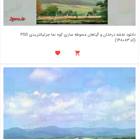
دانلود نقشه درختان و گیاهان محوطه سازی کوه نما جزئیاتتریدی PSD
(کد148083)