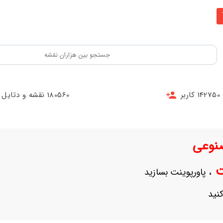
142750 کاربر
180560 نقشه و دتایل
نوعی
نت
، پاورپوینت بسازید
نید