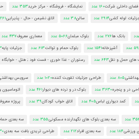
 فضای داخلی شرکت
160 عدد
نمایشگاه - فروشگاه - مرکز خرید
353 عدد
حم
زئیات لوله کشی
2914 عدد
سالن
38 عدد
اتاق نشیمن - حال - پذیرایی
261 عدد
بانک ها
276 عدد
بلوک مبلمان
5066 عدد
معماری معروف
437 عدد
5 عدد
آشپزخانه
1541 عدد
بلوک حمام و توالت
613 عدد
جزئیات پایه
63
 های حمل و نقل
643 عدد
رستوران - غذا خوری - فست فود ; هتل - خوابگاه -
هداشتی
805 عدد
طراحی جزئیات تقویت کننده
1020 عدد
سرویس بهداشتی
حی در و پنجره
3630 عدد
بلوک در و نرده های دیوار
461 عدد
اتوماسیون و
کمد دیواری لباس
405 عدد
اتاق خواب کودکان
39 عدد
پروژه معروف
3 عدد
سه بعدی بلوک های نگهدارنده مسکونی
355 عدد
سه بعدی حمام
ی ورزشی
184 عدد
سه بعدی افراد
212 عدد
طراحی تریدی بافت سه بعدی
230 