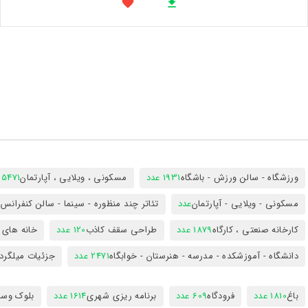
ورزشگاه - سالن ورزش - باشگاه
1931 عدد
مسکونی ، ویلایی ، آپارتمان
25471 عد
مسکونی - ویلایی - آپارتمان
عدد
تئاتر چند منظوره - سینما - سالن کنفران
کارخانه صنعتی ، کارگاه
1879 عدد
طراحی سقف کاذب
120 عدد
خانه های 
دانشگاه - آموزشکده - مدرسه - هنرستان - خوابگاه
2471 عدد
جزئیات میلگرد
باغ
1810 عدد
فرودگاه
609 عدد
برنامه ریزی شهری
1614 عدد
بلوک وسای