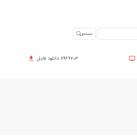
جستجو
7969703 دانلود فایل