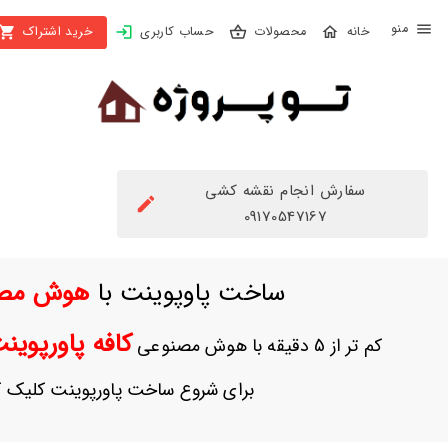
X
محصولات
حساب کاربری
خرید اشتراک
بستن
منو
محصولات
تهیه
اشتراک
سفارش انجام نقشه کشی
راهنما
09170547167
دانلود
ساخت پاوپوینت با
هوش مص
خرید
ها
کافه پاورپوی
کم تر از 5 دقیقه با هوش مصنوعی
حساب
برای شروع ساخت پاورپوینت کلیک ک
کاربری