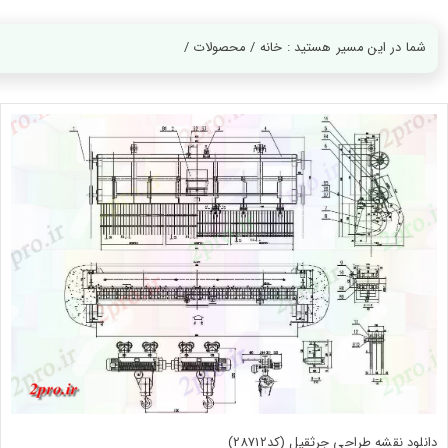
ورود
به
حساب
شما در این مسیر هستید : خانه / محصولات /
کاربری
ثبت
نام
بازیابی
رمز
عبور
علاقه
مندی
ها
دانلود نقشه طراحی جرثقیل (کد28712)