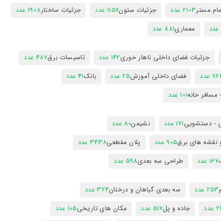
ام مستر
2103 عدد
جزئیات ستون
1157 عدد
جزئیات ساختار
1908 عدد
معماری
881 عدد
جزئیات فضای داخلی ناهار خوری
142 عدد
تاسیسات برق
487 عدد
7 عدد
فضای داخلی آموزش
25 عدد
بانک
41 عدد
 مسافر خانه
101 عدد
 - دستشویی
171 عدد
نشیمن
80 عدد
 نقشه های برق
905 عدد
پلان مقطعی
3438 عدد
167 عدد
طراحی سه بعدی
598 عدد
253 عدد
سه بعدی گیاهان و درختان
324 عدد
عدد
جاده و پل
517 عدد
مکان های تاریخی
105 عدد