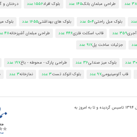
 عدد
طراحی مبلمان بانک
145 عدد
بلوک افراد
1556 عدد
درختان و گ
بلوک مبل راحتی
504 عدد
بلوک های بهداشتی
1655 عدد
بلوک میز
 آجری
359 عدد
قالب اسکلت فلزی
446 عدد
طراحی مبلمان آشپزخانه
411 عدد
جزئیات ساخت پل
917 عدد
 عدد
بلوک میز صندلی
36 عدد
طراحی پارک - محوطه - باغ
197 عدد
قاب آلومینیومی
97 عدد
بلوک اتوکد تست
3 عدد
نمازخانه
3 عدد
س
تو پروژه یکی از بزرگ ترین مراجع دانلود فایل های نقشه کشی در کشور در سال 1394 تاسیس گردیده و تا به امروز به