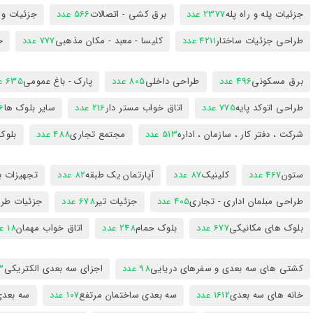
جزئیات پله و راه پله
2377 عدد
برق کشی - اتصالات
566 عدد
جزئیات و
طراحی جزئیات ساختار
4211 عدد
کلیسا - معبد - مکان مذهبی
777 عدد
ج
برق مسکونی
496 عدد
طراحی داخلی
805 عدد
پارک - باغ عمومی
635 عدد
طراحی اتوکد پایه
775 عدد
اتاق خواب مستر دار
216 عدد
سایر بلوک ها
96
شرکت ، دفتر کار ، سازمان ، اداره
513 عدد
مجتمع تجاری
488 عدد
بلوک
ستون
467 عدد
کلینیک
87 عدد
آپارتمان یک طبقه
82 عدد
تجهیزات ب
طراحی مبلمان اداری - تجاری
405 عدد
جزئیات تیر
678 عدد
جزئیات طرا
بلوک های مکانیکی
677 عدد
بلوک حمام
248 عدد
اتاق خواب مهمان
18 عدد
کشتی های سه بعدی و سفرهای دریایی
98 عدد
اجزای سه بعدی الکتریکی
53
خانه های سه بعدی
1612 عدد
سه بعدی ساختمان مرتفع
107 عدد
سه بعد