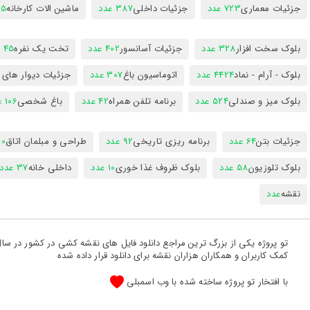
جزئیات معماری
723 عدد
جزئیات داخلی
387 عدد
ماشین الات کارخانه
385
بلوک سخت افزار
328 عدد
جزئیات آسانسور
402 عدد
تخت یک نفره
45 عدد
بلوک - آرام - نماد
4424 عدد
اتوماسیون باغ
307 عدد
جزئیات دیوار های
بلوک میز و صندلی
524 عدد
برنامه تلفن همراه
42 عدد
باغ شخصی
106 عدد
جزئیات بتن
64 عدد
برنامه ریزی تاریخی
92 عدد
طراحی و مبلمان اتاق
300
بلوک تلوزیون
58 عدد
بلوک ظروف غذا خوری
10 عدد
داخلی خانه
37 عدد
نقشه
عدد
کمک کاربران و همکاران هزاران نقشه برای دانلود قرار داده شده
با افتخار تو پروژه ساخته شده با وب اسمبلی