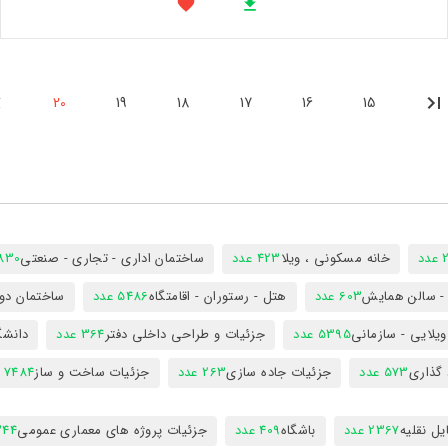
20
19
18
17
16
15
د
خانه مسکونی ، ویلا
423 عدد
ساختمان اداری - تجاری - صنعتی
7830 ع
س - سالن همایش
603 عدد
هتل - رستوران - اقامتگاه
5486 عدد
ساختمان دول
ویلایی - سازمانی
5395 عدد
جزئیات و طراحی داخلی دفتر
364 عدد
دانشگ
 گذاری
573 عدد
جزئیات جاده سازی
263 عدد
جزئیات ساخت و ساز
7484 عدد
ل نقلیه
2367 عدد
باشگاه
409 عدد
جزئیات پروژه های معماری عمومی
344 ع