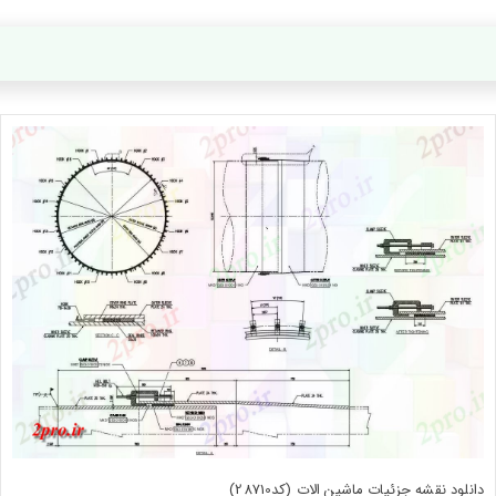
دانلود نقشه جزئیات ماشین الات (کد28710)