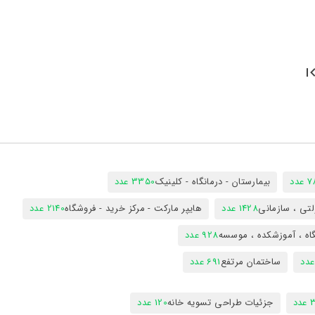
دد
بیمارستان - درمانگاه - کلینیک
3350 عدد
تی ، سازمانی
1428 عدد
هایپر مارکت - مرکز خرید - فروشگاه
2140 عدد
اه ، آموزشکده ، موسسه
928 عدد
ساختمان مرتفع
691 عدد
دد
جزئیات طراحی تسویه خانه
120 عدد