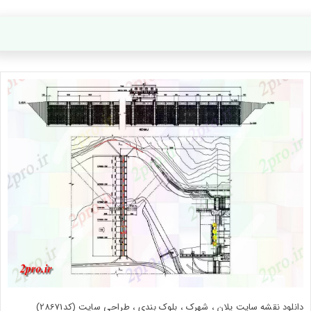
دانلود نقشه سایت پلان ، شهرک ، بلوک بندی ، طراحی سایت (کد28671)