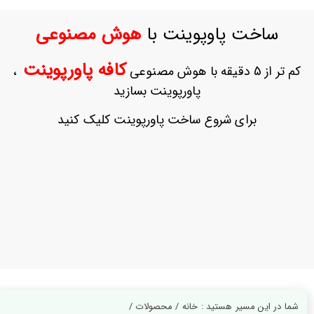
ورود
به
ساخت پاوپوینت با
هوش مصنوعی
حساب
کاربری
کافه پاورپوینت
کم تر از 5 دقیقه با هوش مصنوعی
،
ثبت
پاورپوینت بسازید
نام
بازیابی
برای شروع ساخت پاورپوینت کلیک کنید
رمز
عبور
علاقه
مندی
ها
شما در این مسیر هستید : خانه / محصولات /