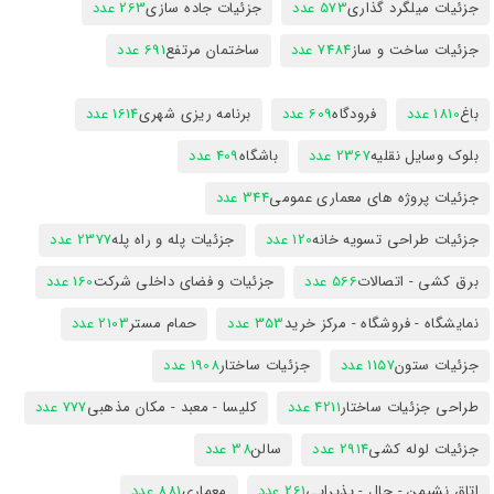
جزئیات میلگرد گذاری
573 عدد
جزئیات جاده سازی
263 عدد
جزئیات ساخت و ساز
7484 عدد
ساختمان مرتفع
691 عدد
باغ
1810 عدد
فرودگاه
609 عدد
برنامه ریزی شهری
1614 عدد
بلوک وسایل نقلیه
2367 عدد
باشگاه
409 عدد
جزئیات پروژه های معماری عمومی
344 عدد
جزئیات طراحی تسویه خانه
120 عدد
جزئیات پله و راه پله
2377 عدد
برق کشی - اتصالات
566 عدد
جزئیات و فضای داخلی شرکت
160 عدد
نمایشگاه - فروشگاه - مرکز خرید
353 عدد
حمام مستر
2103 عدد
جزئیات ستون
1157 عدد
جزئیات ساختار
1908 عدد
طراحی جزئیات ساختار
4211 عدد
کلیسا - معبد - مکان مذهبی
777 عدد
جزئیات لوله کشی
2914 عدد
سالن
38 عدد
اتاق نشیمن - حال - پذیرایی
261 عدد
معماری
881 عدد