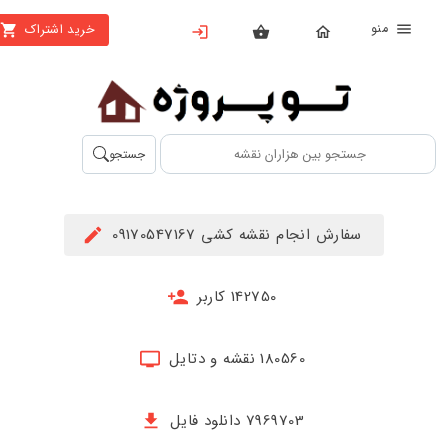
منو
خرید اشتراک
X
بستن
منو
محصولات
تهیه
جستجو
اشتراک
راهنما
سفارش انجام نقشه کشی 09170547167
دانلود
خرید
142750 کاربر
ها
180560 نقشه و دتایل
حساب
کاربری
7969703 دانلود فایل