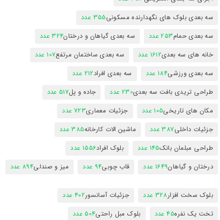
سه بعدی بلوک های نگهدارنده مسکونی
355 عدد
سه بعدی حمام
253 عدد
سه بعدی گیاهان و درختان
324 عدد
خانه های سه بعدی
1612 عدد
سه بعدی ساختمان مرتفع
107 عدد
سه بعدی ورزشی
184 عدد
سه بعدی افراد
212 عدد
طراحی تریدی بافت سه بعدی
230 عدد
جاده و پل
517 عدد
مکان های تاریخی
105 عدد
جزئیات معماری
723 عدد
جزئیات داخلی
387 عدد
ماشین الات کارخانه
385 عدد
طراحی مبلمان بانک
145 عدد
بلوک افراد
1556 عدد
درختان و گیاهان
1649 عدد
قاب چوبی
94 عدد
میز و صندلی
894 عدد
بلوک سخت افزار
328 عدد
جزئیات آسانسور
402 عدد
تخت یک نفره
45 عدد
بلوک مبل راحتی
504 عدد