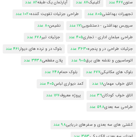
ستون
467 عدد
کلینیک
87 عدد
آپارتمان یک طبقه
82 عدد
تجهیزات بهداشتی
805 عدد
طراحی جزئیات تقویت کننده
1020 عدد
سرویس بهداشتی - دستشویی
171 عدد
نشیمن
80 عدد
طراحی مبلمان اداری - تجاری
405 عدد
جزئیات تیر
678 عدد
جزئیات طراحی در و پنجره
3630 عدد
بلوک در و نرده های دیوار
461 عدد
اتوماسیون و نقشه های برق
905 عدد
پلان مقطعی
3438 عدد
بلوک های مکانیکی
677 عدد
بلوک حمام
248 عدد
اتاق خواب مهمان
18 عدد
کمد دیواری لباس
405 عدد
اتاق خواب کودکان
39 عدد
پروژه معروف
167 عدد
طراحی سه بعدی
598 عدد
کشتی های سه بعدی و سفرهای دریایی
98 عدد
اجزای سه بعدی الکتریکی
353 عدد