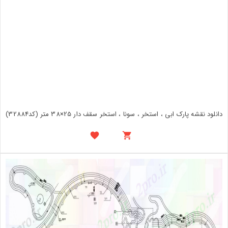
دانلود نقشه پارک ابی ، استخر ، سونا ، استخر سقف دار 25×38 متر (کد32884)