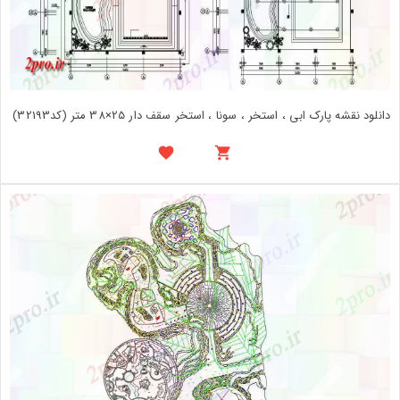
دانلود نقشه پارک ابی ، استخر ، سونا ، استخر سقف دار 25×38 متر (کد32193)