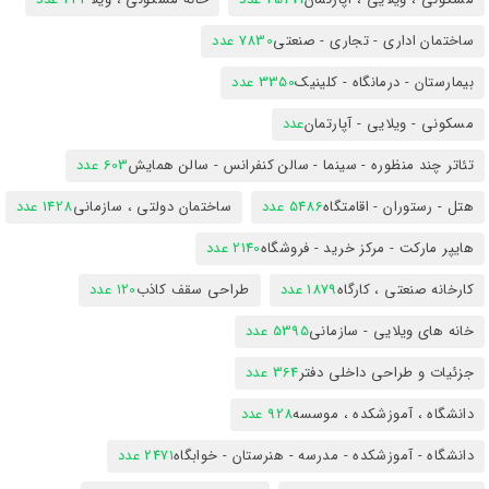
ساختمان اداری - تجاری - صنعتی
7830 عدد
بیمارستان - درمانگاه - کلینیک
3350 عدد
مسکونی - ویلایی - آپارتمان
عدد
تئاتر چند منظوره - سینما - سالن کنفرانس - سالن همایش
603 عدد
هتل - رستوران - اقامتگاه
5486 عدد
ساختمان دولتی ، سازمانی
1428 عدد
هایپر مارکت - مرکز خرید - فروشگاه
2140 عدد
کارخانه صنعتی ، کارگاه
1879 عدد
طراحی سقف کاذب
120 عدد
خانه های ویلایی - سازمانی
5395 عدد
جزئیات و طراحی داخلی دفتر
364 عدد
دانشگاه ، آموزشکده ، موسسه
928 عدد
دانشگاه - آموزشکده - مدرسه - هنرستان - خوابگاه
2471 عدد