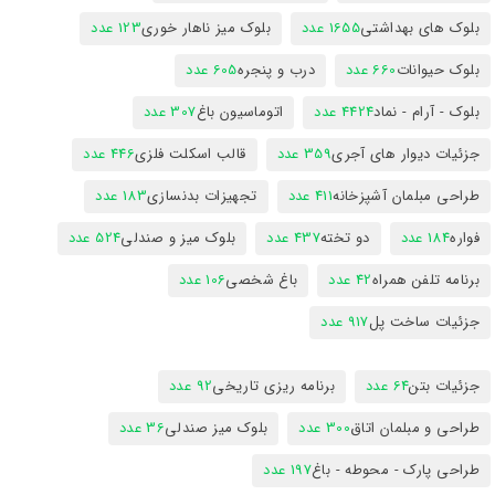
بلوک های بهداشتی
1655 عدد
بلوک میز ناهار خوری
123 عدد
بلوک حیوانات
660 عدد
درب و پنجره
605 عدد
بلوک - آرام - نماد
4424 عدد
اتوماسیون باغ
307 عدد
جزئیات دیوار های آجری
359 عدد
قالب اسکلت فلزی
446 عدد
طراحی مبلمان آشپزخانه
411 عدد
تجهیزات بدنسازی
183 عدد
فواره
184 عدد
دو تخته
437 عدد
بلوک میز و صندلی
524 عدد
برنامه تلفن همراه
42 عدد
باغ شخصی
106 عدد
جزئیات ساخت پل
917 عدد
جزئیات بتن
64 عدد
برنامه ریزی تاریخی
92 عدد
طراحی و مبلمان اتاق
300 عدد
بلوک میز صندلی
36 عدد
طراحی پارک - محوطه - باغ
197 عدد