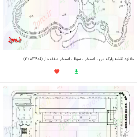
دانلود نقشه پارک ابی ، استخر ، سونا ، استخر سقف دار (کد32834)