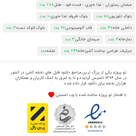
مبلمان رستوران - غذا خوری - فست فود - هتل
288 عدد
بلوک تلوزیون
58 عدد
بلوک ظروف غذا خوری
10 عدد
داخلی خانه
37 عدد
قاب آلومینیومی
97 عدد
بلوک اتوکد تست
3 عدد
نمازخانه
3 عدد
سینمای خانگی
3 عدد
جزئیات طراحی ساخت آشپزخانه
249 عدد
نقشه
عدد
تو پروژه یکی از بزرگ ترین مراجع دانلود فایل های نقشه کشی در کشور
در سال 1394 تاسیس گردیده و تا به امروز به کمک کاربران و همکاران
هزاران نقشه برای دانلود قرار داده شده
با افتخار تو پروژه ساخته شده با وب اسمبلی