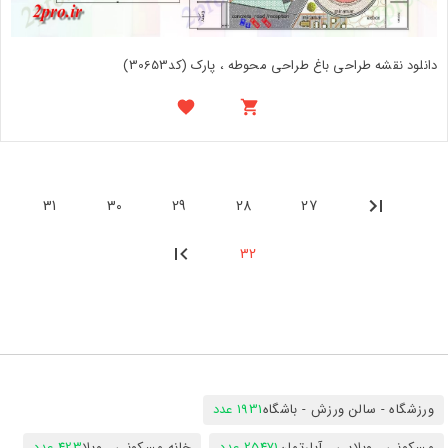
دانلود نقشه طراحی باغ طراحی محوطه ، پارک (کد30653)
31
30
29
28
27
32
ورزشگاه - سالن ورزش - باشگاه
1931 عدد
مسکونی ، ویلایی ، آپارتمان
25471 عدد
خانه مسکونی ، ویلا
423 عدد