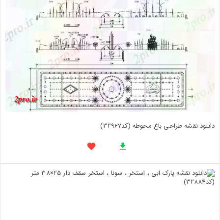
دانلود نقشه طراحی باغ محوطه (کد32967)