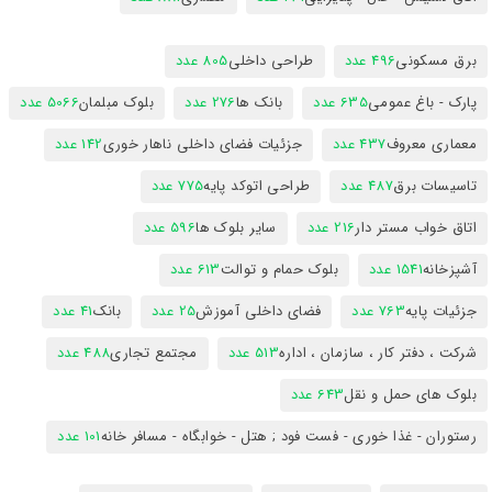
برق مسکونی
496 عدد
طراحی داخلی
805 عدد
پارک - باغ عمومی
635 عدد
بانک ها
276 عدد
بلوک مبلمان
5066 عدد
معماری معروف
437 عدد
جزئیات فضای داخلی ناهار خوری
142 عدد
تاسیسات برق
487 عدد
طراحی اتوکد پایه
775 عدد
اتاق خواب مستر دار
216 عدد
سایر بلوک ها
596 عدد
آشپزخانه
1541 عدد
بلوک حمام و توالت
613 عدد
جزئیات پایه
763 عدد
فضای داخلی آموزش
25 عدد
بانک
41 عدد
شرکت ، دفتر کار ، سازمان ، اداره
513 عدد
مجتمع تجاری
488 عدد
بلوک های حمل و نقل
643 عدد
رستوران - غذا خوری - فست فود ; هتل - خوابگاه - مسافر خانه
101 عدد