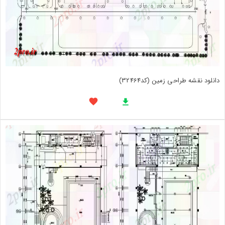
دانلود نقشه طراحی زمین (کد32464)