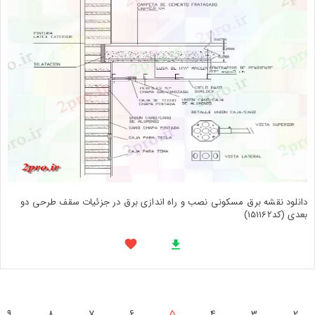
دانلود نقشه برق مسکونی نصب و راه اندازی برق در جزئیات سقف طرحی دو
بعدی (کد151162)
9
8
7
6
5
4
3
2