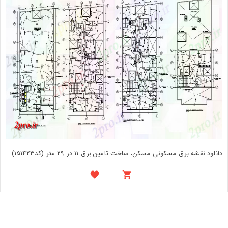
دانلود نقشه برق مسکونی مسکن، ساخت تامین برق 11 در 29 متر (کد151423)