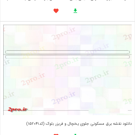
دانلود نقشه برق مسکونی جلوی یخچال و فریزر بلوک (کد152041)