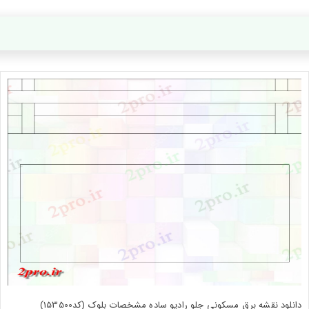
دانلود نقشه برق مسکونی جلو رادیو ساده مشخصات بلوک (کد153500)