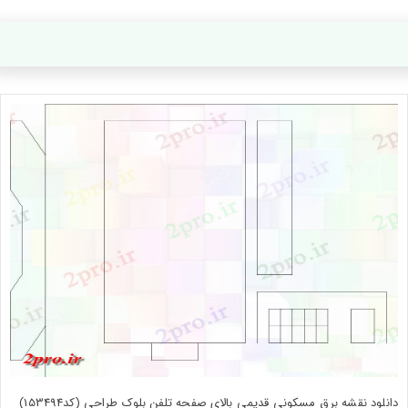
دانلود نقشه برق مسکونی قدیمی بالای صفحه تلفن بلوک طراحی (کد153494)