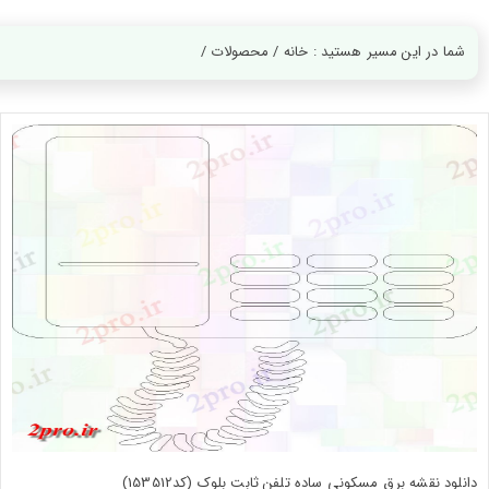
ورود
به
حساب
شما در این مسیر هستید : خانه / محصولات /
کاربری
ثبت
نام
بازیابی
رمز
عبور
علاقه
مندی
ها
دانلود نقشه برق مسکونی ساده تلفن ثابت بلوک (کد153512)