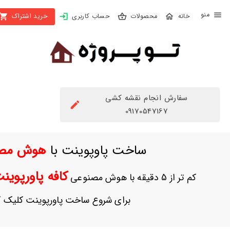
X
محصولات
حساب کاربری
خرید اشتراک
بستن
منو
محصولات
تهیه
اشتراک
سفارش انجام نقشه کشی
راهنما
09170547167
دانلود
ساخت پاوپوینت با
هوش مص
خرید
ها
کافه پاورپوی
کم تر از 5 دقیقه با هوش مصنوعی
حساب
برای شروع ساخت پاورپوینت کلیک ک
کاربری