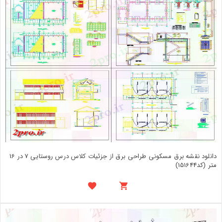
دانلود نقشه برق مسکونی طراحی برق از جزئیات کلاس درس روستایی 7 در 16
متر (کد151644)