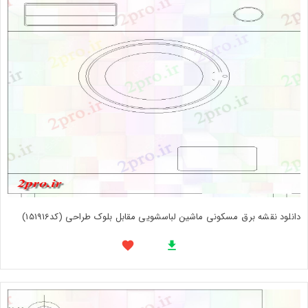
دانلود نقشه برق مسکونی ماشین لباسشویی مقابل بلوک طراحی (کد151916)