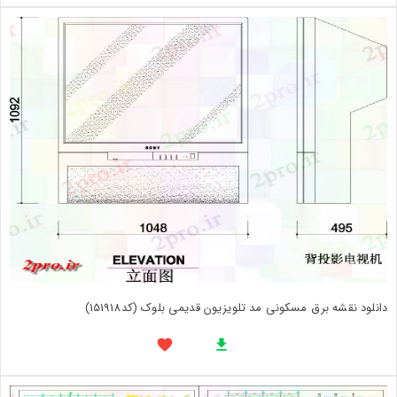
دانلود نقشه برق مسکونی مد تلویزیون قدیمی بلوک (کد151918)