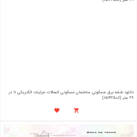
دانلود نقشه برق مسکونی ساختمان مسکونی اتصالات جزئیات الکتریکی 11 در
29 متر (کد151425)