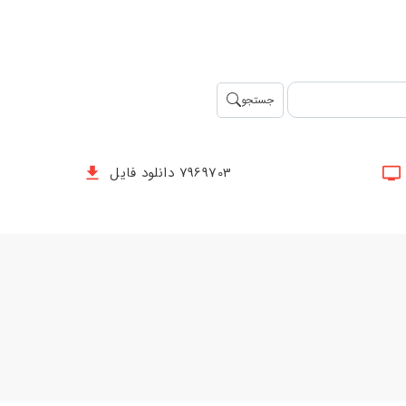
جستجو
7969703 دانلود فایل