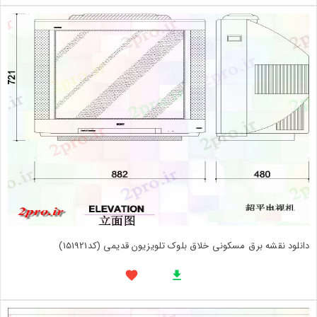
دانلود نقشه برق مسکونی خلاق بلوک تلویزیون قدیمی (کد151921)