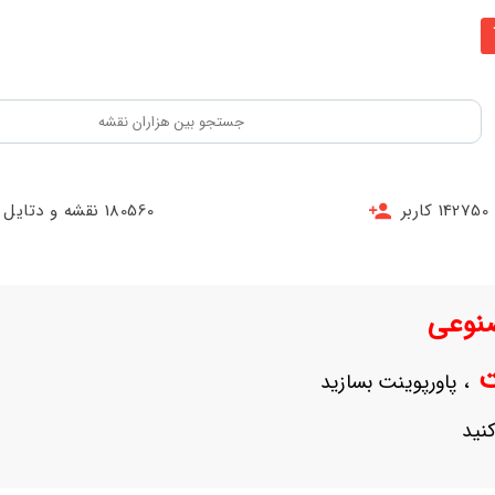
142750 کاربر
180560 نقشه و دتایل
نوعی
نت
، پاورپوینت بسازید
نید