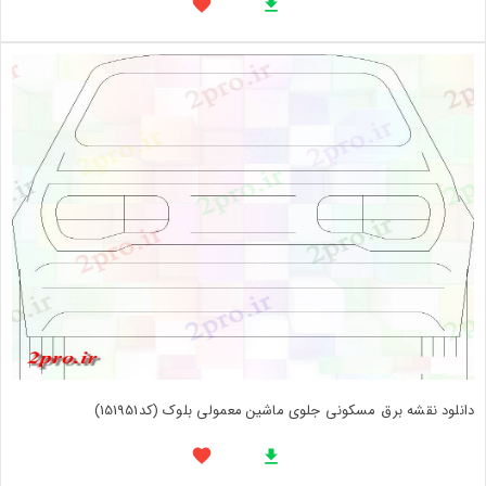
دانلود نقشه برق مسکونی جلوی ماشین معمولی بلوک (کد151951)