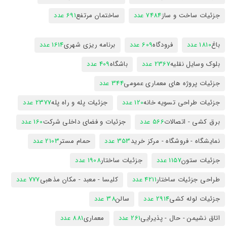
جزئیات ساخت و ساز
7484 عدد
ساختمان مرتفع
691 عدد
باغ
1810 عدد
فرودگاه
609 عدد
برنامه ریزی شهری
1614 عدد
بلوک وسایل نقلیه
2367 عدد
باشگاه
409 عدد
جزئیات پروژه های معماری عمومی
344 عدد
جزئیات طراحی تسویه خانه
120 عدد
جزئیات پله و راه پله
2377 عدد
برق کشی - اتصالات
566 عدد
جزئیات و فضای داخلی شرکت
160 عدد
نمایشگاه - فروشگاه - مرکز خرید
353 عدد
حمام مستر
2103 عدد
جزئیات ستون
1157 عدد
جزئیات ساختار
1908 عدد
طراحی جزئیات ساختار
4211 عدد
کلیسا - معبد - مکان مذهبی
777 عدد
جزئیات لوله کشی
2914 عدد
سالن
38 عدد
اتاق نشیمن - حال - پذیرایی
261 عدد
معماری
881 عدد