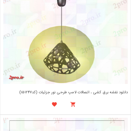
دانلود نقشه برق کشی ، اتصالات لامپ طرحی نور جزئیات (کد151247)