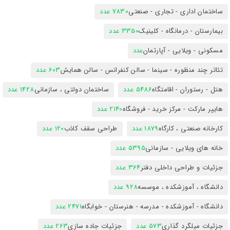
ساختمان اداری - تجاری - صنعتی
7830 عدد
بیمارستان - درمانگاه - کلینیک
3350 عدد
مسکونی - ویلایی - آپارتمان
عدد
تئاتر چند منظوره - سینما - سالن کنفرانس - سالن همایش
603 عدد
هتل - رستوران - اقامتگاه
5486 عدد
ساختمان دولتی ، سازمانی
1428 عدد
هایپر مارکت - مرکز خرید - فروشگاه
2140 عدد
کارخانه صنعتی ، کارگاه
1879 عدد
طراحی سقف کاذب
120 عدد
خانه های ویلایی - سازمانی
5395 عدد
جزئیات و طراحی داخلی دفتر
364 عدد
دانشگاه ، آموزشکده ، موسسه
928 عدد
دانشگاه - آموزشکده - مدرسه - هنرستان - خوابگاه
2471 عدد
جزئیات میلگرد گذاری
573 عدد
جزئیات جاده سازی
263 عدد