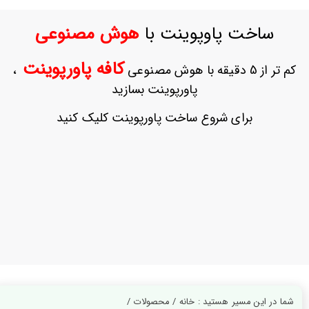
ورود
به
ساخت پاوپوینت با
هوش مصنوعی
حساب
کاربری
کافه پاورپوینت
کم تر از 5 دقیقه با هوش مصنوعی
،
ثبت
پاورپوینت بسازید
نام
بازیابی
برای شروع ساخت پاورپوینت کلیک کنید
رمز
عبور
علاقه
مندی
ها
شما در این مسیر هستید : خانه / محصولات /