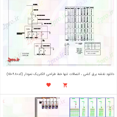
دانلود نقشه برق کشی ، اتصالات تنها خط طراحی الکتریک نمودار (کد150980)