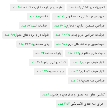
تجهیزات بهداشتی
805 عدد
طراحی جزئیات تقویت کننده
1020 عدد
سرویس بهداشتی - دستشویی
171 عدد
نشیمن
80 عدد
طراحی مبلمان اداری - تجاری
405 عدد
جزئیات تیر
678 عدد
جزئیات طراحی در و پنجره
3630 عدد
بلوک در و نرده های دیوار
461 عدد
اتوماسیون و نقشه های برق
905 عدد
پلان مقطعی
3438 عدد
بلوک های مکانیکی
677 عدد
بلوک حمام
248 عدد
اتاق خواب مهمان
18 عدد
کمد دیواری لباس
405 عدد
اتاق خواب کودکان
39 عدد
پروژه معروف
167 عدد
طراحی سه بعدی
598 عدد
کشتی های سه بعدی و سفرهای دریایی
98 عدد
اجزای سه بعدی الکتریکی
353 عدد