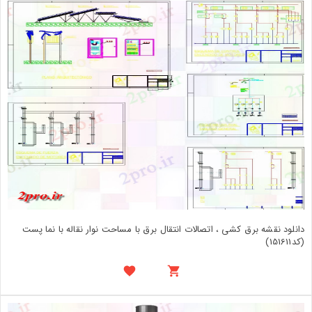
دانلود نقشه برق کشی ، اتصالات انتقال برق با مساحت نوار نقاله با نما پست
(کد151611)