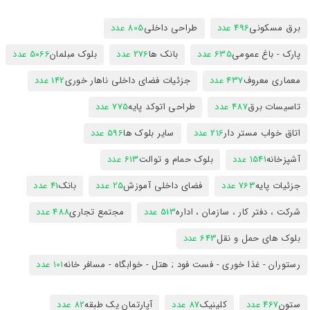
برق مسکونی
496 عدد
طراحی داخلی
805 عدد
پارک - باغ عمومی
635 عدد
بانک ها
276 عدد
بلوک مبلمان
5066 عدد
معماری معروف
437 عدد
جزئیات فضای داخلی ناهار خوری
142 عدد
تاسیسات برق
487 عدد
طراحی اتوکد پایه
775 عدد
اتاق خواب مستر دار
216 عدد
سایر بلوک ها
596 عدد
آشپزخانه
1541 عدد
بلوک حمام و توالت
613 عدد
جزئیات پایه
763 عدد
فضای داخلی آموزش
25 عدد
بانک
41 عدد
شرکت ، دفتر کار ، سازمان ، اداره
513 عدد
مجتمع تجاری
488 عدد
بلوک های حمل و نقل
643 عدد
رستوران - غذا خوری - فست فود ; هتل - خوابگاه - مسافر خانه
101 عدد
ستون
467 عدد
کلینیک
87 عدد
آپارتمان یک طبقه
82 عدد