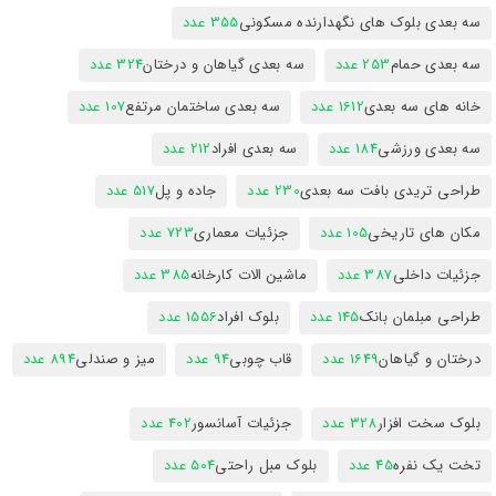
سه بعدی بلوک های نگهدارنده مسکونی
355 عدد
سه بعدی حمام
253 عدد
سه بعدی گیاهان و درختان
324 عدد
خانه های سه بعدی
1612 عدد
سه بعدی ساختمان مرتفع
107 عدد
سه بعدی ورزشی
184 عدد
سه بعدی افراد
212 عدد
طراحی تریدی بافت سه بعدی
230 عدد
جاده و پل
517 عدد
مکان های تاریخی
105 عدد
جزئیات معماری
723 عدد
جزئیات داخلی
387 عدد
ماشین الات کارخانه
385 عدد
طراحی مبلمان بانک
145 عدد
بلوک افراد
1556 عدد
درختان و گیاهان
1649 عدد
قاب چوبی
94 عدد
میز و صندلی
894 عدد
بلوک سخت افزار
328 عدد
جزئیات آسانسور
402 عدد
تخت یک نفره
45 عدد
بلوک مبل راحتی
504 عدد