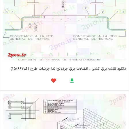
دانلود نقشه برق کشی ، اتصالات برق جرندنج نما جزئیات طرح (کد150667)