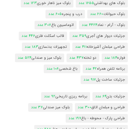
بلوک های بهداشتی
1655 عدد
بلوک میز ناهار خوری
123 عدد
بلوک حیوانات
660 عدد
درب و پنجره
605 عدد
بلوک - آرام - نماد
4424 عدد
اتوماسیون باغ
307 عدد
جزئیات دیوار های آجری
359 عدد
قالب اسکلت فلزی
446 عدد
طراحی مبلمان آشپزخانه
411 عدد
تجهیزات بدنسازی
183 عدد
فواره
184 عدد
دو تخته
437 عدد
بلوک میز و صندلی
524 عدد
برنامه تلفن همراه
42 عدد
باغ شخصی
106 عدد
جزئیات ساخت پل
917 عدد
جزئیات بتن
64 عدد
برنامه ریزی تاریخی
92 عدد
طراحی و مبلمان اتاق
300 عدد
بلوک میز صندلی
36 عدد
طراحی پارک - محوطه - باغ
197 عدد