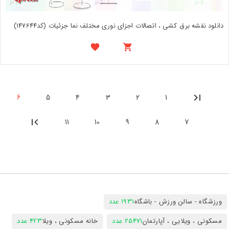
دانلود نقشه برق کشی ، اتصالات اجزای نوری مختلف نما جزئیات (کد147644)
6
5
4
3
2
1
11
10
9
8
7
ورزشگاه - سالن ورزش - باشگاه
1931 عدد
مسکونی ، ویلایی ، آپارتمان
25471 عدد
خانه مسکونی ، ویلا
423 عدد