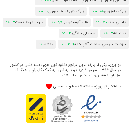
مبلمان رستوران - غذا خوری - فست فود - هتل
288 عدد
بلوک تلوزیون
58 عدد
بلوک ظروف غذا خوری
10 عدد
داخلی خانه
37 عدد
قاب آلومینیومی
97 عدد
بلوک اتوکد تست
3 عدد
نمازخانه
3 عدد
سینمای خانگی
3 عدد
جزئیات طراحی ساخت آشپزخانه
249 عدد
نقشه
عدد
تو پروژه یکی از بزرگ ترین مراجع دانلود فایل های نقشه کشی در کشور
در سال 1394 تاسیس گردیده و تا به امروز به کمک کاربران و همکاران
هزاران نقشه برای دانلود قرار داده شده
با افتخار تو پروژه ساخته شده با وب اسمبلی