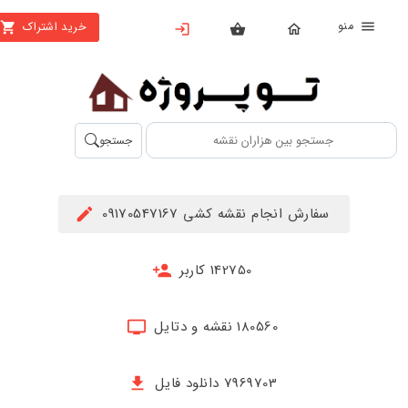
منو
خرید اشتراک
X
بستن
منو
محصولات
تهیه
جستجو
اشتراک
راهنما
سفارش انجام نقشه کشی 09170547167
دانلود
خرید
142750 کاربر
ها
180560 نقشه و دتایل
حساب
کاربری
7969703 دانلود فایل