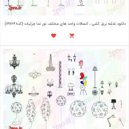
دانلود نقشه برق کشی ، اتصالات واحد های مختلف نور نما جزئیات (کد147648)