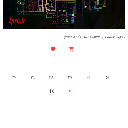
دانلود نقشه فرو 77×188 متر (کد27645)
30
29
28
27
26
31