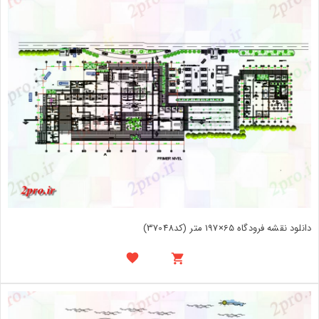
دانلود نقشه فرودگاه 65×197 متر (کد37048)