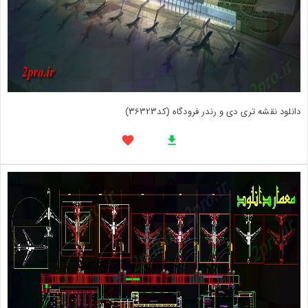
دانلود نقشه تری دی و رندر فرودگاه (کد36323)