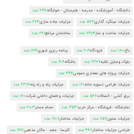
دانشگاه - آموزشکده - مدرسه - هنرستان - خوابگاه
2471 عدد
جزئیات میلگرد گذاری
573 عدد
جزئیات جاده سازی
263 عدد
جزئیات ساخت و ساز
7484 عدد
ساختمان مرتفع
691 عدد
باغ
1810 عدد
فرودگاه
609 عدد
برنامه ریزی شهری
1614 عدد
بلوک وسایل نقلیه
2367 عدد
باشگاه
409 عدد
جزئیات پروژه های معماری عمومی
344 عدد
جزئیات طراحی تسویه خانه
120 عدد
جزئیات پله و راه پله
2377 عدد
برق کشی - اتصالات
566 عدد
جزئیات و فضای داخلی شرکت
160 عدد
نمایشگاه - فروشگاه - مرکز خرید
353 عدد
حمام مستر
2103 عدد
جزئیات ستون
1157 عدد
جزئیات ساختار
1908 عدد
طراحی جزئیات ساختار
4211 عدد
کلیسا - معبد - مکان مذهبی
777 عدد