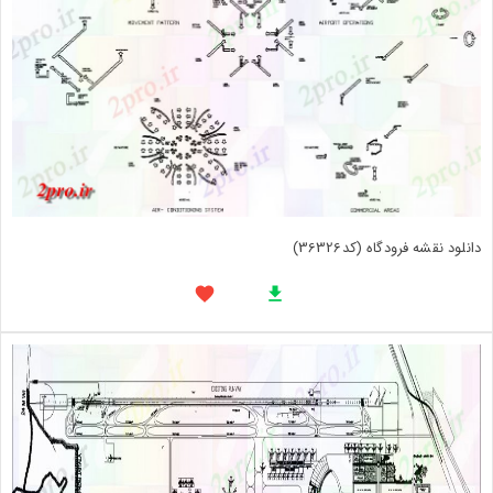
دانلود نقشه فرودگاه (کد36326)