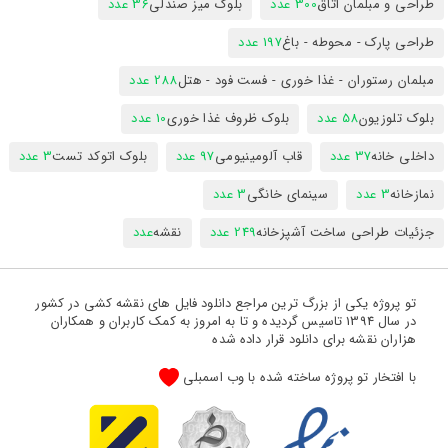
طراحی و مبلمان اتاق
300 عدد
بلوک میز صندلی
36 عدد
طراحی پارک - محوطه - باغ
197 عدد
مبلمان رستوران - غذا خوری - فست فود - هتل
288 عدد
بلوک تلوزیون
58 عدد
بلوک ظروف غذا خوری
10 عدد
داخلی خانه
37 عدد
قاب آلومینیومی
97 عدد
بلوک اتوکد تست
3 عدد
نمازخانه
3 عدد
سینمای خانگی
3 عدد
جزئیات طراحی ساخت آشپزخانه
249 عدد
نقشه
عدد
تو پروژه یکی از بزرگ ترین مراجع دانلود فایل های نقشه کشی در کشور
در سال 1394 تاسیس گردیده و تا به امروز به کمک کاربران و همکاران
هزاران نقشه برای دانلود قرار داده شده
با افتخار تو پروژه ساخته شده با وب اسمبلی