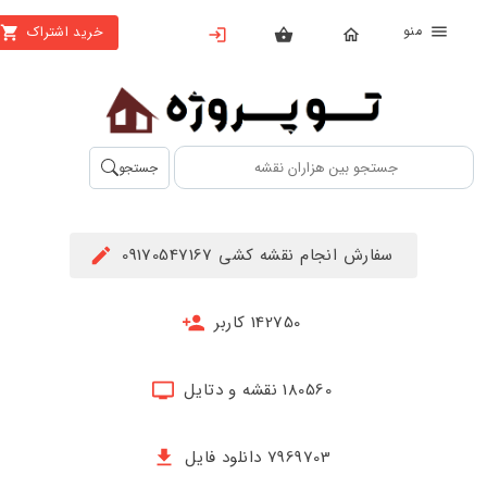
منو
خرید اشتراک
X
بستن
منو
محصولات
تهیه
جستجو
اشتراک
راهنما
سفارش انجام نقشه کشی 09170547167
دانلود
خرید
142750 کاربر
ها
180560 نقشه و دتایل
حساب
کاربری
7969703 دانلود فایل