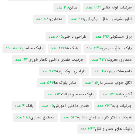
جزئیات لوله کشی
2914 عدد
سالن
38 عدد
اتاق نشیمن - حال - پذیرایی
261 عدد
معماری
881 عدد
برق مسکونی
496 عدد
طراحی داخلی
805 عدد
پارک - باغ عمومی
635 عدد
بانک ها
276 عدد
بلوک مبلمان
5066 عدد
معماری معروف
437 عدد
جزئیات فضای داخلی ناهار خوری
142 عدد
تاسیسات برق
487 عدد
طراحی اتوکد پایه
775 عدد
اتاق خواب مستر دار
216 عدد
سایر بلوک ها
596 عدد
آشپزخانه
1541 عدد
بلوک حمام و توالت
613 عدد
جزئیات پایه
763 عدد
فضای داخلی آموزش
25 عدد
بانک
41 عدد
شرکت ، دفتر کار ، سازمان ، اداره
513 عدد
مجتمع تجاری
488 عدد
بلوک های حمل و نقل
643 عدد