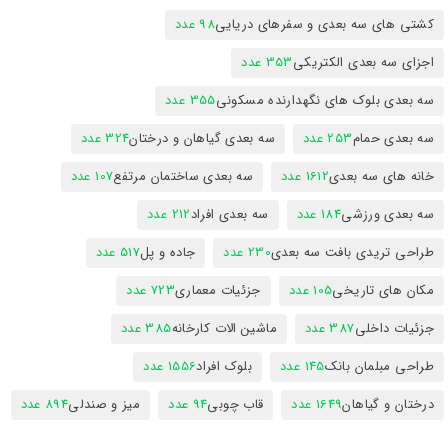
کشتی های سه بعدی و سفرهای دریایی
98 عدد
اجزای سه بعدی الکتریکی
353 عدد
سه بعدی بلوک های نگهدارنده مسکونی
355 عدد
سه بعدی حمام
253 عدد
سه بعدی گیاهان و درختان
324 عدد
خانه های سه بعدی
1612 عدد
سه بعدی ساختمان مرتفع
107 عدد
سه بعدی ورزشی
184 عدد
سه بعدی افراد
212 عدد
طراحی تریدی بافت سه بعدی
230 عدد
جاده و پل
517 عدد
مکان های تاریخی
105 عدد
جزئیات معماری
723 عدد
جزئیات داخلی
387 عدد
ماشین الات کارخانه
385 عدد
طراحی مبلمان بانک
145 عدد
بلوک افراد
1556 عدد
درختان و گیاهان
1649 عدد
قاب چوبی
94 عدد
میز و صندلی
894 عدد