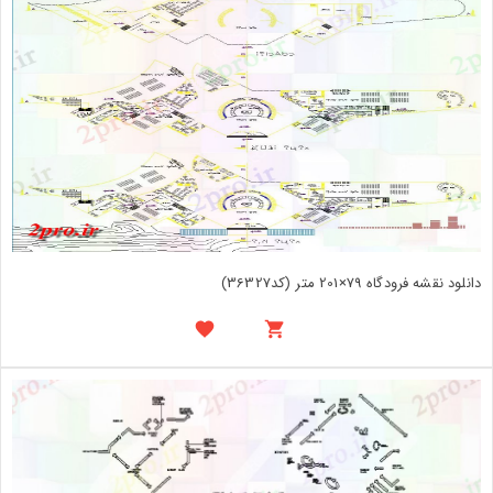
دانلود نقشه فرودگاه 79×201 متر (کد36327)