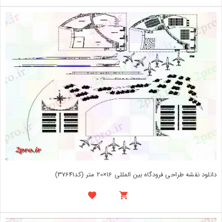
دانلود نقشه طراحی فرودگاه بین المللی 16×20 متر (کد37641)