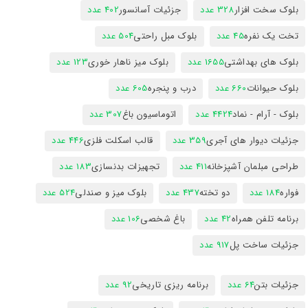
بلوک سخت افزار
328 عدد
جزئیات آسانسور
402 عدد
تخت یک نفره
45 عدد
بلوک مبل راحتی
504 عدد
بلوک های بهداشتی
1655 عدد
بلوک میز ناهار خوری
123 عدد
بلوک حیوانات
660 عدد
درب و پنجره
605 عدد
بلوک - آرام - نماد
4424 عدد
اتوماسیون باغ
307 عدد
جزئیات دیوار های آجری
359 عدد
قالب اسکلت فلزی
446 عدد
طراحی مبلمان آشپزخانه
411 عدد
تجهیزات بدنسازی
183 عدد
فواره
184 عدد
دو تخته
437 عدد
بلوک میز و صندلی
524 عدد
برنامه تلفن همراه
42 عدد
باغ شخصی
106 عدد
جزئیات ساخت پل
917 عدد
جزئیات بتن
64 عدد
برنامه ریزی تاریخی
92 عدد