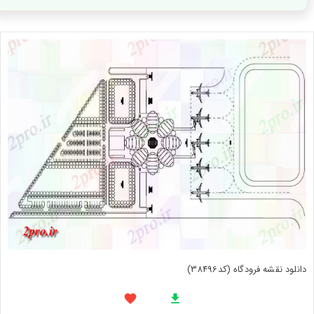
دانلود نقشه فرودگاه (کد38496)