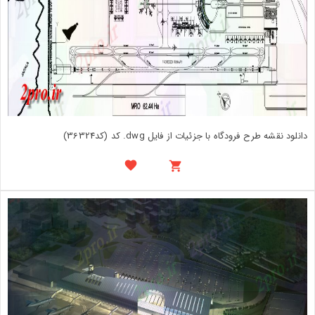
دانلود نقشه طرح فرودگاه با جزئیات از فایل dwg. کد (کد36324)