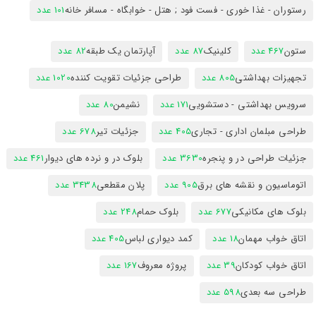
رستوران - غذا خوری - فست فود ; هتل - خوابگاه - مسافر خانه
101 عدد
ستون
467 عدد
کلینیک
87 عدد
آپارتمان یک طبقه
82 عدد
تجهیزات بهداشتی
805 عدد
طراحی جزئیات تقویت کننده
1020 عدد
سرویس بهداشتی - دستشویی
171 عدد
نشیمن
80 عدد
طراحی مبلمان اداری - تجاری
405 عدد
جزئیات تیر
678 عدد
جزئیات طراحی در و پنجره
3630 عدد
بلوک در و نرده های دیوار
461 عدد
اتوماسیون و نقشه های برق
905 عدد
پلان مقطعی
3438 عدد
بلوک های مکانیکی
677 عدد
بلوک حمام
248 عدد
اتاق خواب مهمان
18 عدد
کمد دیواری لباس
405 عدد
اتاق خواب کودکان
39 عدد
پروژه معروف
167 عدد
طراحی سه بعدی
598 عدد