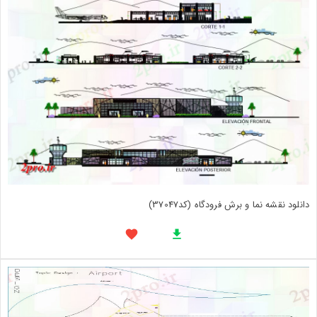
دانلود نقشه نما و برش فرودگاه (کد37047)