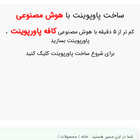
ورود
به
ساخت پاوپوینت با
هوش مصنوعی
حساب
کاربری
کافه پاورپوینت
کم تر از 5 دقیقه با هوش مصنوعی
،
ثبت
پاورپوینت بسازید
نام
بازیابی
برای شروع ساخت پاورپوینت کلیک کنید
رمز
عبور
علاقه
مندی
ها
شما در این مسیر هستید : خانه / محصولات /