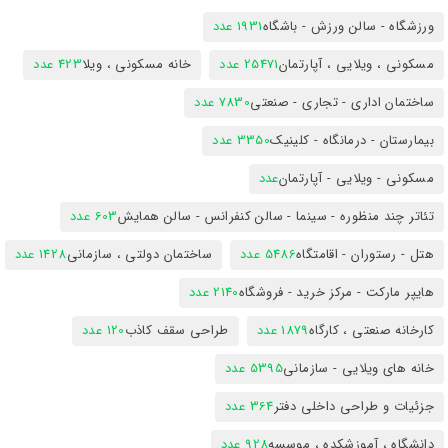
ورزشگاه - سالن ورزش - باشگاه
1931 عدد
مسکونی ، ویلایی ، آپارتمان
25471 عدد
خانه مسکونی ، ویلا
423 عدد
ساختمان اداری - تجاری - صنعتی
7830 عدد
بیمارستان - درمانگاه - کلینیک
3350 عدد
مسکونی - ویلایی - آپارتمان
عدد
تئاتر چند منظوره - سینما - سالن کنفرانس - سالن همایش
603 عدد
هتل - رستوران - اقامتگاه
5486 عدد
ساختمان دولتی ، سازمانی
1428 عدد
هایپر مارکت - مرکز خرید - فروشگاه
2140 عدد
کارخانه صنعتی ، کارگاه
1879 عدد
طراحی سقف کاذب
120 عدد
خانه های ویلایی - سازمانی
5395 عدد
جزئیات و طراحی داخلی دفتر
364 عدد
دانشگاه ، آموزشکده ، موسسه
928 عدد