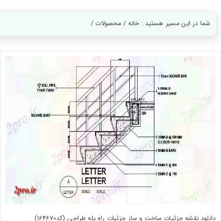
ورود
به
حساب
شما در این مسیر هستید : خانه / محصولات /
کاربری
ثبت
نام
بازیابی
رمز
عبور
علاقه
مندی
ها
دانلود نقشه جزئیات ساخت و ساز جزئیات راه پله طراحی (کد164670)