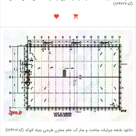
(کد164627)
دانلود نقشه جزئیات ساخت و ساز آب خام مخزن طرحی بنیاد اتوکد (کد164616)