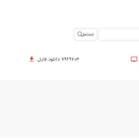
جستجو
7969703 دانلود فایل