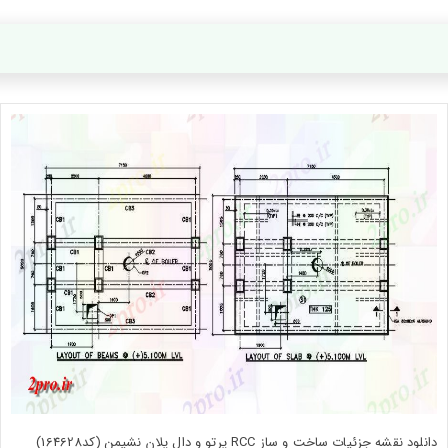
دانلود نقشه جزئیات ساخت و ساز RCC پرتو و دال پلان نشیمن (کد164628)