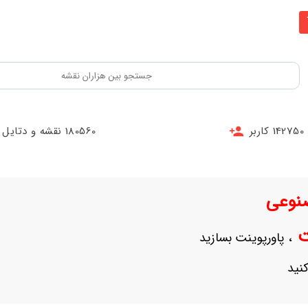
142750 کاربر
180560 نقشه و دتایل
نوعی
نت
، پاورپوینت بسازید
نید