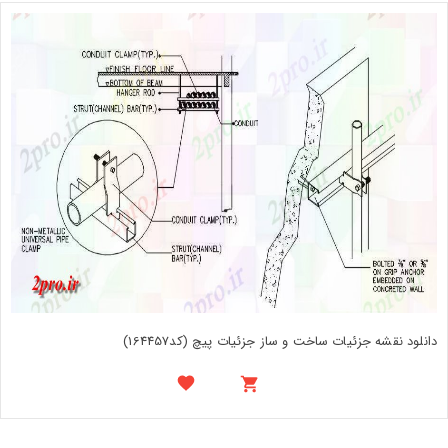
دانلود نقشه جزئیات ساخت و ساز جزئیات پیچ (کد164457)