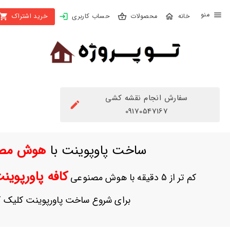
X
محصولات
حساب کاربری
خرید اشتراک
بستن
منو
محصولات
تهیه
اشتراک
سفارش انجام نقشه کشی
راهنما
09170547167
دانلود
ساخت پاوپوینت با
هوش مص
خرید
ها
کافه پاورپوی
کم تر از 5 دقیقه با هوش مصنوعی
حساب
برای شروع ساخت پاورپوینت کلیک ک
کاربری