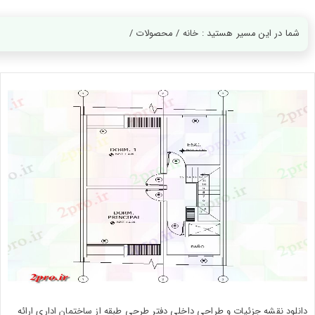
ورود
به
حساب
شما در این مسیر هستید : خانه / محصولات /
کاربری
ثبت
نام
بازیابی
رمز
عبور
علاقه
مندی
ها
دانلود نقشه جزئیات و طراحی داخلی دفتر طرحی طبقه از ساختمان اداری ارائه