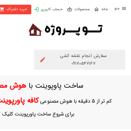
X
محصولات
حساب کاربری
خرید اشتراک
بستن
منو
محصولات
تهیه
اشتراک
سفارش انجام نقشه کشی
راهنما
09170547167
دانلود
ساخت پاوپوینت با
هوش مص
خرید
ها
کافه پاورپوی
کم تر از 5 دقیقه با هوش مصنوعی
حساب
برای شروع ساخت پاورپوینت کلیک ک
کاربری