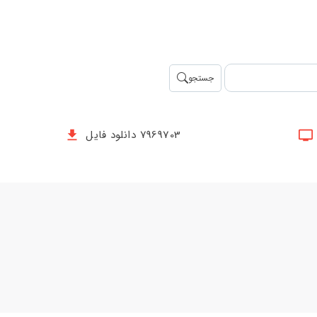
جستجو
7969703 دانلود فایل