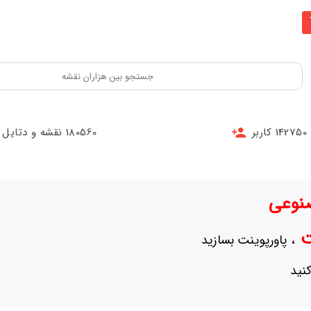
142750 کاربر
180560 نقشه و دتایل
نوعی
نت
، پاورپوینت بسازید
نید