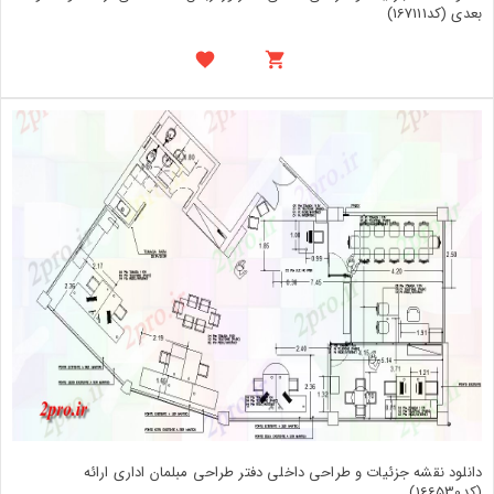
بعدی (کد167111)
دانلود نقشه جزئیات و طراحی داخلی دفتر طراحی مبلمان اداری ارائه
(کد166530)