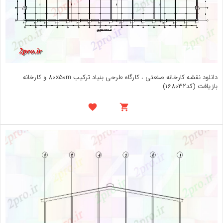
دانلود نقشه کارخانه صنعتی ، کارگاه طرحی بنیاد ترکیب 80x50m و کارخانه
بازیافت (کد168032)