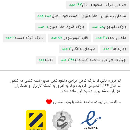
طراحی پارک - محوطه - باغ
197 عدد
مبلمان رستوران - غذا خوری - فست فود - هتل
288 عدد
بلوک تلوزیون
58 عدد
بلوک ظروف غذا خوری
10 عدد
داخلی خانه
37 عدد
قاب آلومینیومی
97 عدد
بلوک اتوکد تست
3 عدد
نمازخانه
3 عدد
سینمای خانگی
3 عدد
جزئیات طراحی ساخت آشپزخانه
249 عدد
نقشه
عدد
تو پروژه یکی از بزرگ ترین مراجع دانلود فایل های نقشه کشی در کشور
در سال 1394 تاسیس گردیده و تا به امروز به کمک کاربران و همکاران
هزاران نقشه برای دانلود قرار داده شده
با افتخار تو پروژه ساخته شده با وب اسمبلی