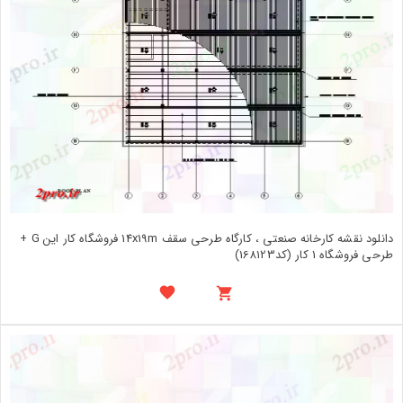
دانلود نقشه کارخانه صنعتی ، کارگاه طرحی سقف 14x19m فروشگاه کار این G +
طرحی فروشگاه 1 کار (کد168123)