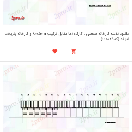
دانلود نقشه کارخانه صنعتی ، کارگاه نما مقابل ترکیب 80x50m و کارخانه بازیافت
اتوکد (کد168029)