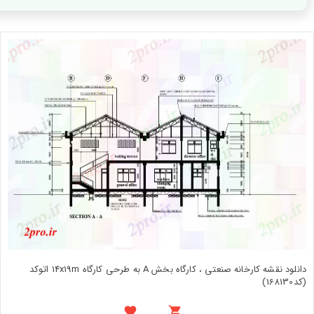
دانلود نقشه کارخانه صنعتی ، کارگاه بخش A به طرحی کارگاه 14x19m اتوکد
(کد168130)