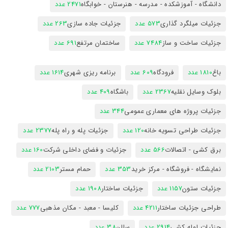
دانشگاه - آموزشکده - مدرسه - هنرستان - خوابگاه
2471 عدد
جزئیات میلگرد گذاری
573 عدد
جزئیات جاده سازی
263 عدد
جزئیات ساخت و ساز
7484 عدد
ساختمان مرتفع
691 عدد
باغ
1810 عدد
فرودگاه
609 عدد
برنامه ریزی شهری
1614 عدد
بلوک وسایل نقلیه
2367 عدد
باشگاه
409 عدد
جزئیات پروژه های معماری عمومی
344 عدد
جزئیات طراحی تسویه خانه
120 عدد
جزئیات پله و راه پله
2377 عدد
برق کشی - اتصالات
566 عدد
جزئیات و فضای داخلی شرکت
160 عدد
نمایشگاه - فروشگاه - مرکز خرید
353 عدد
حمام مستر
2103 عدد
جزئیات ستون
1157 عدد
جزئیات ساختار
1908 عدد
طراحی جزئیات ساختار
4211 عدد
کلیسا - معبد - مکان مذهبی
777 عدد
جزئیات لوله کشی
2914 عدد
سالن
38 عدد