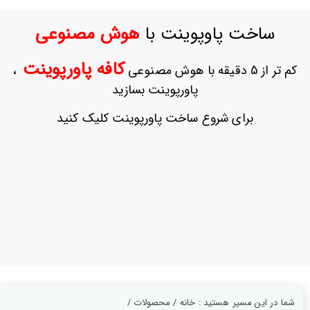
ورود
به
ساخت پاوپوینت با
هوش مصنوعی
حساب
کاربری
کافه پاورپوینت
کم تر از 5 دقیقه با هوش مصنوعی
،
ثبت
پاورپوینت بسازید
نام
بازیابی
برای شروع ساخت پاورپوینت کلیک کنید
رمز
عبور
علاقه
مندی
ها
شما در این مسیر هستید : خانه / محصولات /