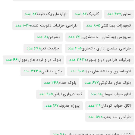
ستون
467 عدد
کلینیک
87 عدد
آپارتمان یک طبقه
82 عدد
تجهیزات بهداشتی
805 عدد
طراحی جزئیات تقویت کننده
1020 عدد
سرویس بهداشتی - دستشویی
171 عدد
نشیمن
80 عدد
طراحی مبلمان اداری - تجاری
405 عدد
جزئیات تیر
678 عدد
جزئیات طراحی در و پنجره
3630 عدد
بلوک در و نرده های دیوار
461 عدد
اتوماسیون و نقشه های برق
905 عدد
پلان مقطعی
3438 عدد
بلوک های مکانیکی
677 عدد
بلوک حمام
248 عدد
اتاق خواب مهمان
18 عدد
کمد دیواری لباس
405 عدد
اتاق خواب کودکان
39 عدد
پروژه معروف
167 عدد
طراحی سه بعدی
598 عدد
کشتی های سه بعدی و سفرهای دریایی
98 عدد