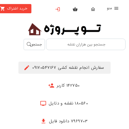
منو
خرید اشتراک
X
بستن
منو
محصولات
تهیه
جستجو
اشتراک
راهنما
سفارش انجام نقشه کشی 09170547167
دانلود
خرید
142750 کاربر
ها
180560 نقشه و دتایل
حساب
کاربری
7969703 دانلود فایل