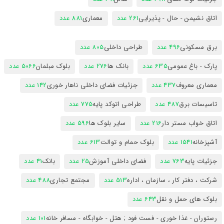
اتاق نشیمن - حال - پذیرایی
261 عدد
معماری
881 عدد
برق مسکونی
496 عدد
طراحی داخلی
805 عدد
پارک - باغ عمومی
635 عدد
بانک ها
276 عدد
بلوک مبلمان
5066 عدد
معماری معروف
437 عدد
جزئیات فضای داخلی ناهار خوری
142 عدد
تاسیسات برق
487 عدد
طراحی اتوکد پایه
775 عدد
اتاق خواب مستر دار
216 عدد
سایر بلوک ها
596 عدد
آشپزخانه
1541 عدد
بلوک حمام و توالت
613 عدد
جزئیات پایه
763 عدد
فضای داخلی آموزش
25 عدد
بانک
41 عدد
شرکت ، دفتر کار ، سازمان ، اداره
513 عدد
مجتمع تجاری
488 عدد
بلوک های حمل و نقل
643 عدد
رستوران - غذا خوری - فست فود ; هتل - خوابگاه - مسافر خانه
101 عدد