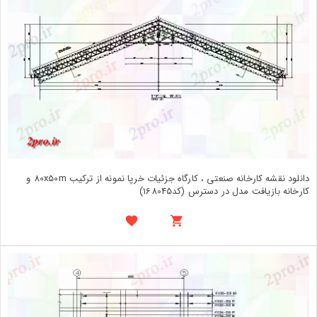
دانلود نقشه کارخانه صنعتی ، کارگاه جزئیات خرپا نمونه از ترکیب 80x50m و
کارخانه بازیافت مدل در دسترس (کد168045)