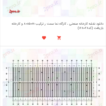
دانلود نقشه کارخانه صنعتی ، کارگاه نما سمت ر ترکیب 80x50m و کارخانه
بازیافت (کد168028)