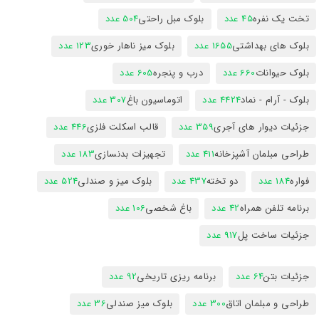
تخت یک نفره
45 عدد
بلوک مبل راحتی
504 عدد
بلوک های بهداشتی
1655 عدد
بلوک میز ناهار خوری
123 عدد
بلوک حیوانات
660 عدد
درب و پنجره
605 عدد
بلوک - آرام - نماد
4424 عدد
اتوماسیون باغ
307 عدد
جزئیات دیوار های آجری
359 عدد
قالب اسکلت فلزی
446 عدد
طراحی مبلمان آشپزخانه
411 عدد
تجهیزات بدنسازی
183 عدد
فواره
184 عدد
دو تخته
437 عدد
بلوک میز و صندلی
524 عدد
برنامه تلفن همراه
42 عدد
باغ شخصی
106 عدد
جزئیات ساخت پل
917 عدد
جزئیات بتن
64 عدد
برنامه ریزی تاریخی
92 عدد
طراحی و مبلمان اتاق
300 عدد
بلوک میز صندلی
36 عدد