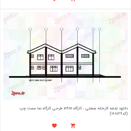
دانلود نقشه کارخانه صنعتی ، کارگاه x19m طرحی کارگاه نما سمت چپ
(کد168129)