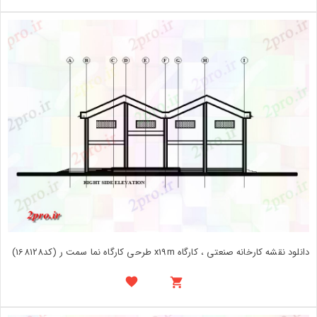
دانلود نقشه کارخانه صنعتی ، کارگاه x19m طرحی کارگاه نما سمت ر (کد168128)