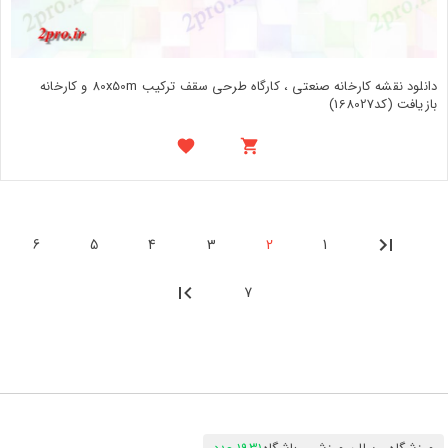
دانلود نقشه کارخانه صنعتی ، کارگاه طرحی سقف ترکیب 80x50m و کارخانه
بازیافت (کد168027)
6
5
4
3
2
1
7