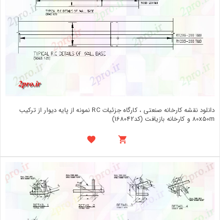
دانلود نقشه کارخانه صنعتی ، کارگاه جزئیات RC نمونه از پایه دیوار از ترکیب
80x50m و کارخانه بازیافت (کد168042)