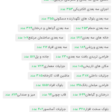
اجزای سه بعدی الکتریکی
353 عدد
سه بعدی بلوک های نگهدارنده مسکونی
355 عدد
سه بعدی حمام
253 عدد
سه بعدی گیاهان و درختان
324 عدد
خانه های سه بعدی
1612 عدد
سه بعدی ساختمان مرتفع
107 عدد
سه بعدی ورزشی
184 عدد
سه بعدی افراد
212 عدد
طراحی تریدی بافت سه بعدی
230 عدد
جاده و پل
517 عدد
مکان های تاریخی
105 عدد
جزئیات معماری
723 عدد
جزئیات داخلی
387 عدد
ماشین الات کارخانه
385 عدد
طراحی مبلمان بانک
145 عدد
بلوک افراد
1556 عدد
درختان و گیاهان
1649 عدد
قاب چوبی
94 عدد
میز و صندلی
894 عدد
بلوک سخت افزار
328 عدد
جزئیات آسانسور
402 عدد