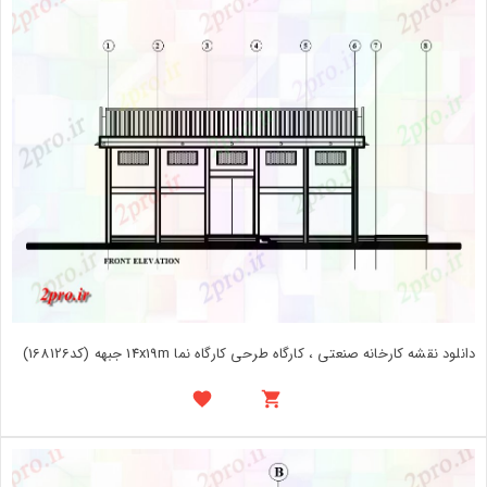
دانلود نقشه کارخانه صنعتی ، کارگاه طرحی کارگاه نما 14x19m جبهه (کد168126)