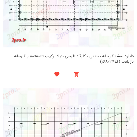
دانلود نقشه کارخانه صنعتی ، کارگاه طرحی بنیاد ترکیب 80x50m و کارخانه
بازیافت (کد168034)