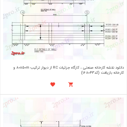
دانلود نقشه کارخانه صنعتی ، کارگاه جزئیات RC از دیوار ترکیب 80x50m و
کارخانه بازیافت (کد168043)