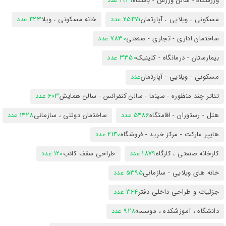
ورزشگاه - سالن ورزش - باشگاه
1931 عدد
مسکونی ، ویلایی ، آپارتمان
25471 عدد
خانه مسکونی ، ویلا
423 عدد
ساختمان اداری - تجاری - صنعتی
7830 عدد
بیمارستان - درمانگاه - کلینیک
3350 عدد
مسکونی - ویلایی - آپارتمان
عدد
تئاتر چند منظوره - سینما - سالن کنفرانس - سالن همایش
603 عدد
هتل - رستوران - اقامتگاه
5486 عدد
ساختمان دولتی ، سازمانی
1428 عدد
هایپر مارکت - مرکز خرید - فروشگاه
2140 عدد
کارخانه صنعتی ، کارگاه
1879 عدد
طراحی سقف کاذب
120 عدد
خانه های ویلایی - سازمانی
5395 عدد
جزئیات و طراحی داخلی دفتر
364 عدد
دانشگاه ، آموزشکده ، موسسه
928 عدد