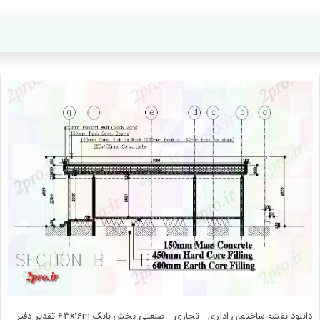
دانلود نقشه ساختمان اداری - تجاری - صنعتی بخش بانک 63x16m تقدیر دفتر