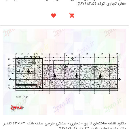
مغازه تجاری اتوکد (کد167982)
دانلود نقشه ساختمان اداری - تجاری - صنعتی طرحی سقف بانک 63x16m تقدیر
دفتر مغازه تجاری 16 در 63 متر (کد167976)