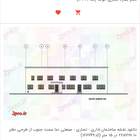
دانلود نقشه ساختمان اداری - تجاری - صنعتی نما سمت جنوب از طرحی دفتر
26x12m 10 در 15 متر (کد167749)