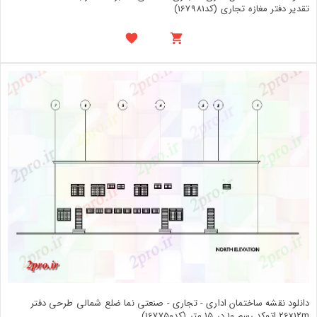
تقدیر دفتر مغازه تجاری (کد167981)
دانلود نقشه ساختمان اداری - تجاری - صنعتی نما ضلع شمالی طرحی دفتر
26x12m اتوکد رسم 10 در 15 متر (کد167750)