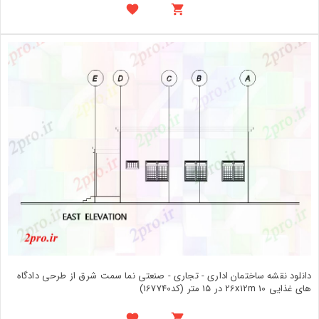
دانلود نقشه ساختمان اداری - تجاری - صنعتی نما سمت شرق از طرحی دادگاه
های غذایی 26x12m 10 در 15 متر (کد167740)