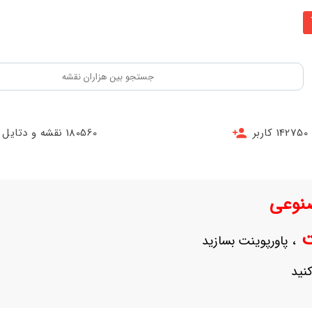
142750 کاربر
180560 نقشه و دتایل
نوعی
نت
، پاورپوینت بسازید
نید