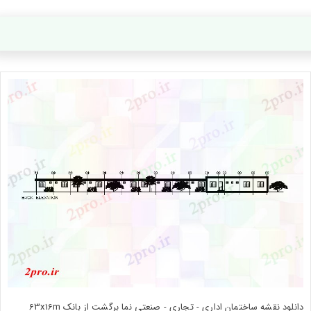
دانلود نقشه ساختمان اداری - تجاری - صنعتی نما برگشت از بانک 63x16m