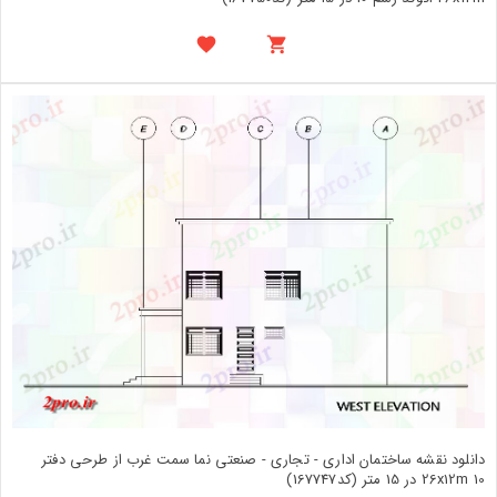
دانلود نقشه ساختمان اداری - تجاری - صنعتی نما سمت غرب از طرحی دفتر
26x12m 10 در 15 متر (کد167747)