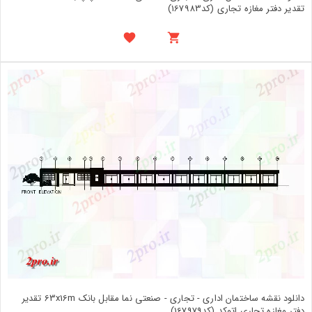
تقدیر دفتر مغازه تجاری (کد167983)
دانلود نقشه ساختمان اداری - تجاری - صنعتی نما مقابل بانک 63x16m تقدیر
دفتر مغازه تجاری اتوکد (کد167979)