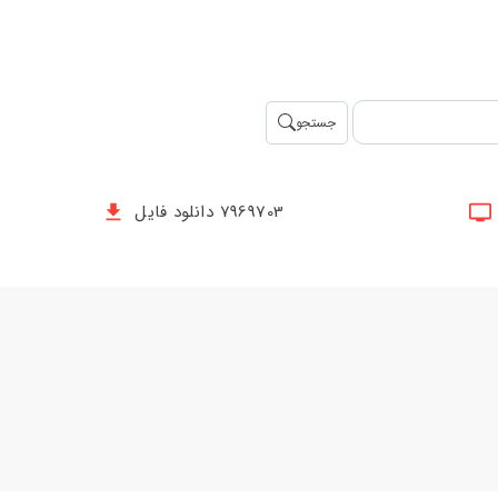
جستجو
7969703 دانلود فایل