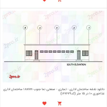
دانلود نقشه ساختمان اداری - تجاری - صنعتی نما جنوب 18x11m ساختمان اداری
غذاخوری 10 در 15 متر (کد167679)