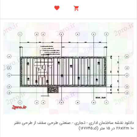
دانلود نقشه ساختمان اداری - تجاری - صنعتی طرحی سقف از طرحی دفتر
26x12m 10 در 15 متر (کد167745)