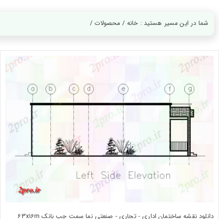
ورود
به
حساب
شما در این مسیر هستید : خانه / محصولات /
کاربری
ثبت
نام
بازیابی
رمز
عبور
علاقه
مندی
ها
دانلود نقشه ساختمان اداری - تجاری - صنعتی نما سمت چپ بانک 63x16m