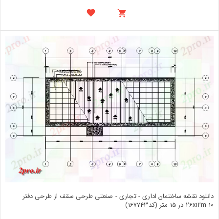
دانلود نقشه ساختمان اداری - تجاری - صنعتی طرحی سقف از طرحی دفتر
26x12m 10 در 15 متر (کد167743)