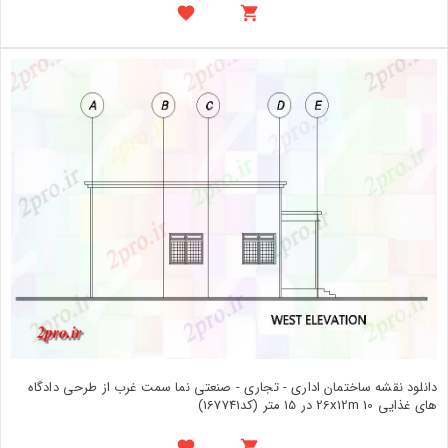
دانلود نقشه ساختمان اداری - تجاری - صنعتی نما سمت غرب از طرحی دادگاه
های غذایی 26x12m 10 در 15 متر (کد167741)