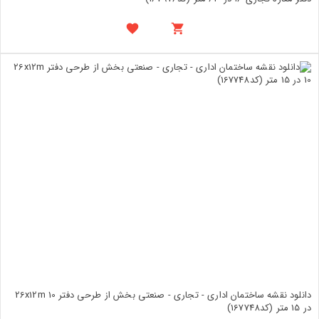
دانلود نقشه ساختمان اداری - تجاری - صنعتی بخش از طرحی دفتر 26x12m 10
در 15 متر (کد167748)