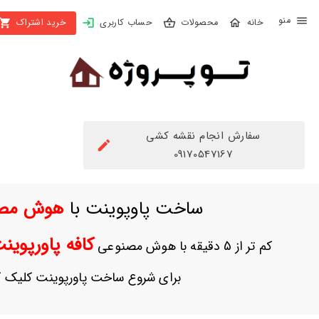
X
محصولات
حساب کاربری
خرید اشتراک
بستن
منو
محصولات
تهیه
اشتراک
سفارش انجام نقشه کشی
راهنما
09170547167
دانلود
ساخت پاوپوینت با
هوش مص
خرید
ها
کافه پاورپوی
کم تر از 5 دقیقه با هوش مصنوعی
حساب
برای شروع ساخت پاورپوینت کلیک ک
کاربری