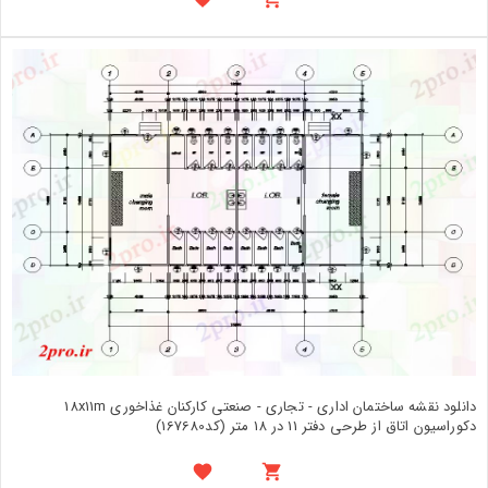
دانلود نقشه ساختمان اداری - تجاری - صنعتی کارکنان غذاخوری 18x11m
دکوراسیون اتاق از طرحی دفتر 11 در 18 متر (کد167680)