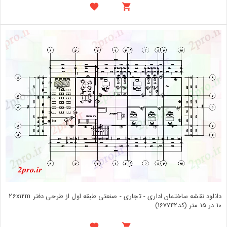
دانلود نقشه ساختمان اداری - تجاری - صنعتی طبقه اول از طرحی دفتر 26x12m
10 در 15 متر (کد167742)