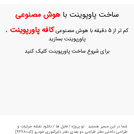
ورود
به
ساخت پاوپوینت با
هوش مصنوعی
حساب
کاربری
کافه پاورپوینت
کم تر از 5 دقیقه با هوش مصنوعی
،
ثبت
پاورپوینت بسازید
نام
بازیابی
برای شروع ساخت پاورپوینت کلیک کنید
رمز
عبور
علاقه
مندی
ها
شما در این مسیر هستید : تو پروژه / فایل ها / دانلود نقشه جزئیات و
طراحی داخلی دفتر طراحی دو بعدی دفتر دایرکتوری خودرو (کد93780)