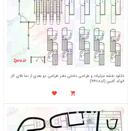
دانلود نقشه جزئیات و طراحی داخلی دفتر طراحی دو بعدی از نما بالای کار
اتوکد کابین (کد94118)