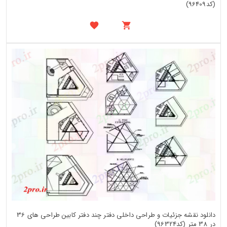
(کد96409)
دانلود نقشه جزئیات و طراحی داخلی دفتر چند دفتر کابین طراحی های 36
در 38 متر (کد96324)