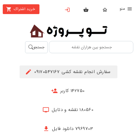
نو
خرید اشتراک
X
بستن
منو
محصولات
تهیه
جستجو
اشتراک
راهنما
سفارش انجام نقشه کشی 09170547167
دانلود
خرید
142750 کاربر
ها
180560 نقشه و دتایل
حساب
کاربری
7969703 دانلود فایل