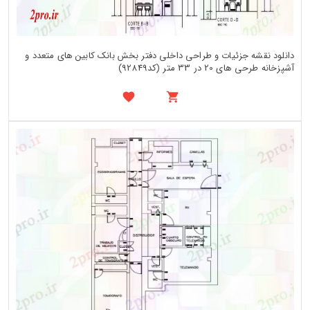
دانلود نقشه جزئیات و طراحی داخلی دفتر بخش بانک کابین های متعدد و
آشپزخانه طرحی های 20 در 33 متر (کد92849)