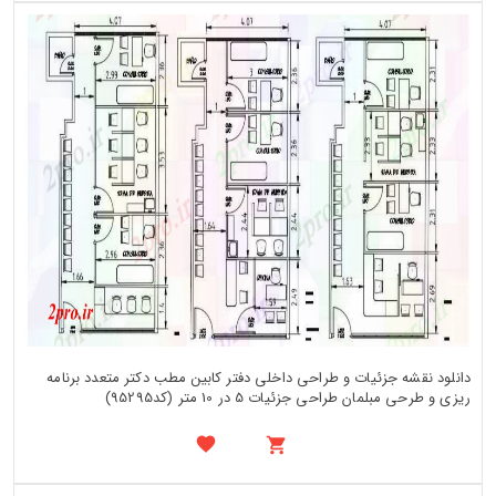
دانلود نقشه جزئیات و طراحی داخلی دفتر کابین مطب دکتر متعدد برنامه
ریزی و طرحی مبلمان طراحی جزئیات 5 در 10 متر (کد95295)