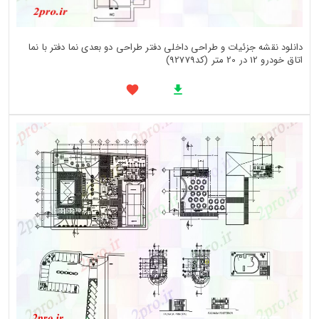
دانلود نقشه جزئیات و طراحی داخلی دفتر طراحی دو بعدی نما دفتر با نما
اتاق خودرو 12 در 20 متر (کد92779)