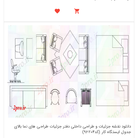
دانلود نقشه جزئیات و طراحی داخلی دفتر جزئیات طراحی های نما بالای
جدول ایستگاه کار (کد96204)