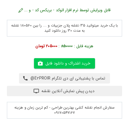
قابل ویرایش توسط نرم افزار اتوکد - بریکس کد - و ...
با یک خرید میتوانید 35 نقشه پلان جزییات و ... را بین 180560 نقشه
به مدت 30 روز دانلود کنید
هزینه فایل :
850000
:
205000 تومان
خرید اشتراک و دانلود فایل
تماس با پشتیبانی ای دی تلگرام E2PROIR@
دیدن پیش نمایش آنلاین نقشه
سفارش انجام نقشه کشی بهترین طراحی - کم ترین زمان و هزینه
09170547167