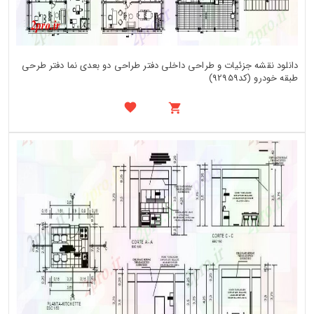
دانلود نقشه جزئیات و طراحی داخلی دفتر طراحی دو بعدی نما دفتر طرحی
طبقه خودرو (کد92959)