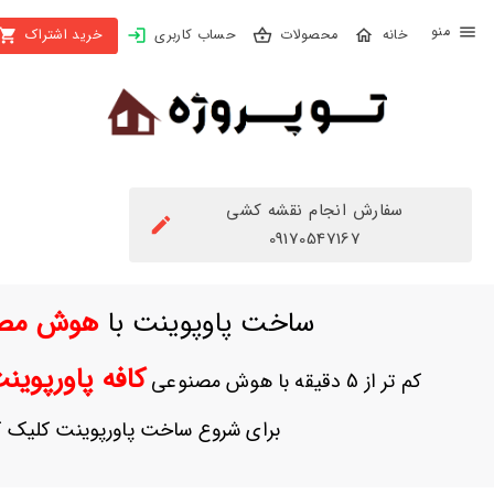
X
محصولات
حساب کاربری
خرید اشتراک
بستن
منو
محصولات
تهیه
اشتراک
سفارش انجام نقشه کشی
راهنما
09170547167
دانلود
ساخت پاوپوینت با
هوش مص
خرید
ها
کافه پاورپوی
کم تر از 5 دقیقه با هوش مصنوعی
حساب
برای شروع ساخت پاورپوینت کلیک ک
کاربری