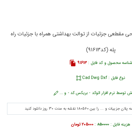
ی مقطعی جزئیات از توالت بهداشتی همراه با جزئیات راه
پله (کد91613)
ناسه محصول و کد فایل :
91613
نوع فایل : Cad Dwg Dxf
ش توسط نرم افزار اتوکد - بریکس کد - و ...
هزینه فایل :
850000
:
205000 تومان