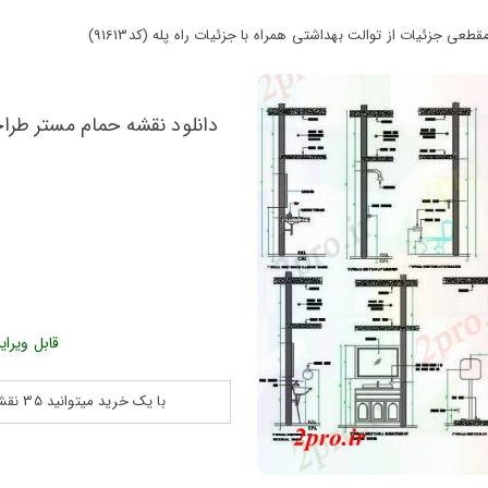
ی جزئیات از توالت بهداشتی همراه با جزئیات راه پله (کد91613)
دانلود نقشه حمام مستر طراح
ش
قابل ویرای
با یک خرید میتوانید 35 نقشه پلان جزییات و ... را بین 180560 نقشه به مدت 30 روز دانلود کنید