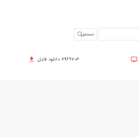
جستجو
7969703 دانلود فایل