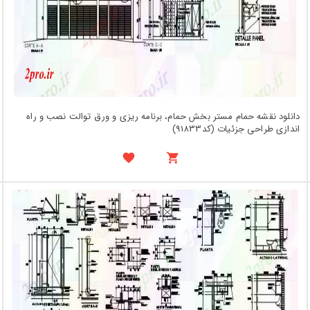
دانلود نقشه حمام مستر بخش حمام، برنامه ریزی و ورق توالت نصب و راه
اندازی طراحی جزئیات (کد91833)