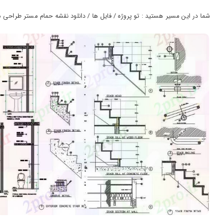
ورود
به
شما در این مسیر هستید : تو پروژه / فایل ها / دانلود نقشه حمام مستر طراحی مقطع
حساب
کاربری
ثبت
نام
بازیابی
رمز
عبور
علاقه
مندی
ها