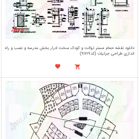
دانلود نقشه حمام مستر توالت و کودک سخت ادرار بخش مدرسه و نصب و راه
اندازی طراحی جزئیات (کد91719)