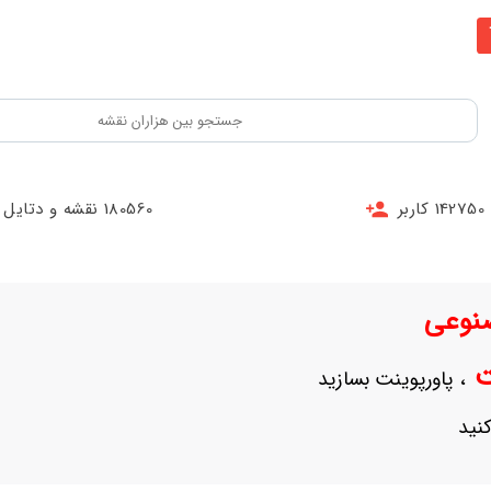
142750 کاربر
180560 نقشه و دتایل
نوعی
نت
، پاورپوینت بسازید
نید