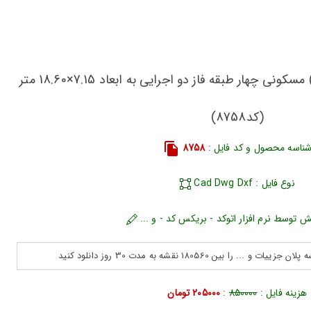
دانلود دتایل های پلان (نقشه) مسکونی چهار طبقه فاز دو اجرایی به ابعاد 7.15×18.60 متر
(کد8758)
ناسه محصول و کد فایل :
8758
نوع فایل : Cad Dwg Dxf
ش توسط نرم افزار اتوکد - بریکس کد - و ...
هزینه فایل :
850000
:
205000 تومان