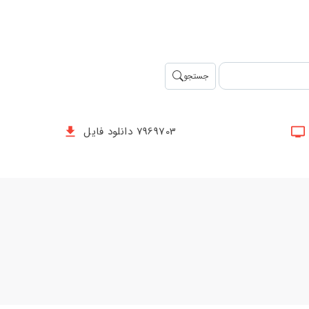
جستجو
7969703 دانلود فایل