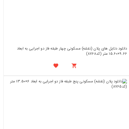
دانلود دتایل های پلان (نقشه) مسکونی چهار طبقه فاز دو اجرایی به ابعاد
9.66×15.60 متر (کد8768)