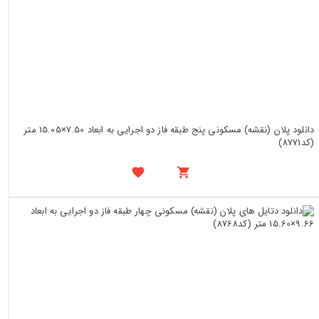
دانلود پلان (نقشه) مسکونی پنج طبقه فاز دو اجرایی به ابعاد 7.50×15.05 متر
(کد8771)