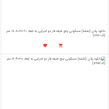
دانلود پلان (نقشه) مسکونی پنج طبقه فاز دو اجرایی به ابعاد 11.20×18.80 متر
(کد8760)