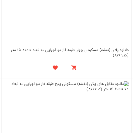
دانلود پلان (نقشه) مسکونی چهار طبقه فاز دو اجرایی به ابعاد 10×15.80 متر
(کد8769)