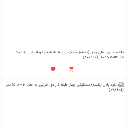
دانلود دتایل های پلان (نقشه) مسکونی پنج طبقه فاز دو اجرایی به ابعاد
4.65×15.50 متر (کد8772)