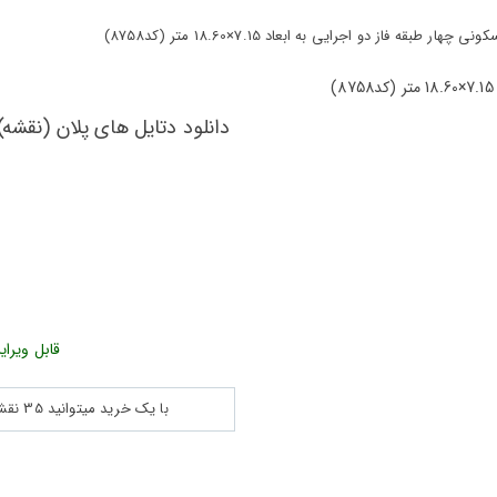
از دو اجرایی به ابعاد 7.15×18.60 متر (کد8758)
ش
قابل ویرای
با یک خرید میتوانید 35 نقشه پلان جزییات و ... را بین 180560 نقشه به مدت 30 روز دانلود کنید