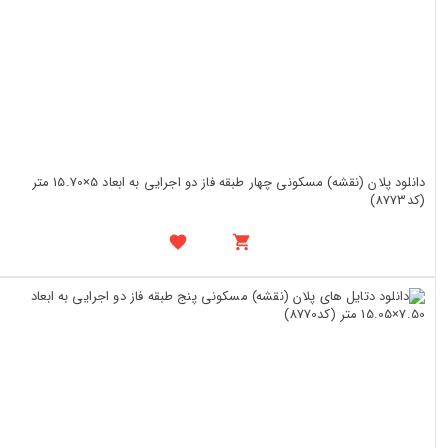
دانلود پلان (نقشه) مسکونی چهار طبقه فاز دو اجرایی به ابعاد 5×15.70 متر
(کد8773)