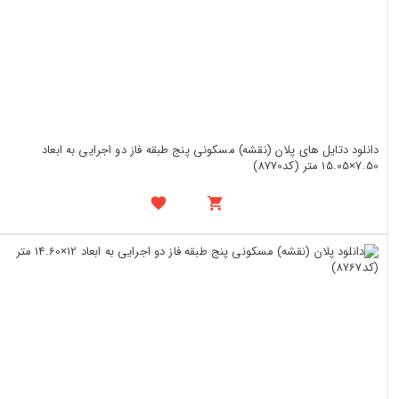
دانلود دتایل های پلان (نقشه) مسکونی پنج طبقه فاز دو اجرایی به ابعاد
7.50×15.05 متر (کد8770)