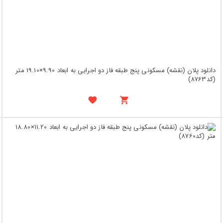
دانلود پلان (نقشه) مسکونی پنج طبقه فاز دو اجرایی به ابعاد 9.90×19.10 متر
(کد8763)