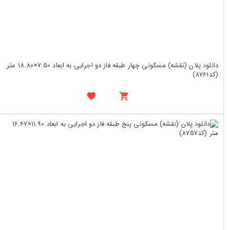
دانلود پلان (نقشه) مسکونی چهار طبقه فاز دو اجرایی به ابعاد 7.50×18.80 متر
(کد8761)