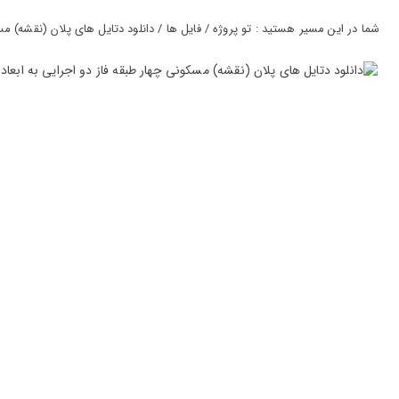
ورود
به
شما در این مسیر هستید : تو پروژه / فایل ها / دانلود دتایل های پلان (نقشه) مسکونی چهار طبقه ف
حساب
کاربری
ثبت
نام
بازیابی
رمز
عبور
علاقه
مندی
ها