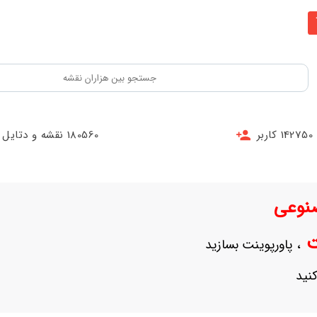
142750 کاربر
180560 نقشه و دتایل
نوعی
نت
، پاورپوینت بسازید
نید