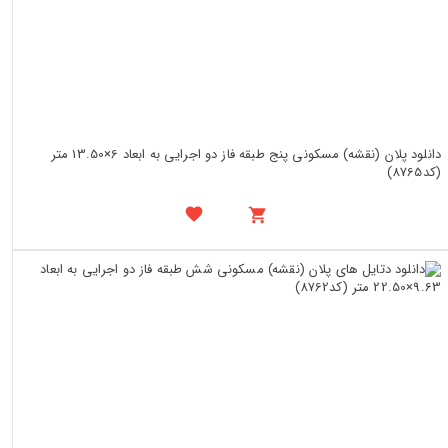
دانلود پلان (نقشه) مسکونی پنج طبقه فاز دو اجرایی به ابعاد 6×13.50 متر
(کد8765)