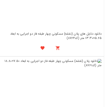
دانلود دتایل های پلان (نقشه) مسکونی چهار طبقه فاز دو اجرایی به ابعاد
5.65×13.30 متر (کد8764)