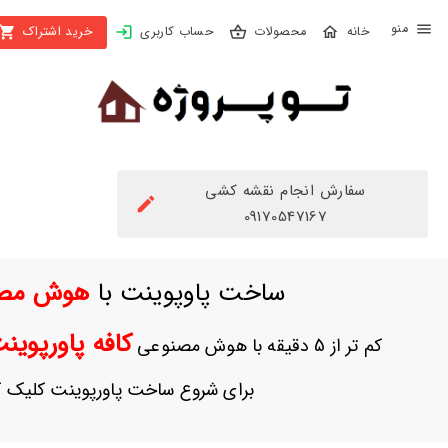
X
محصولات
حساب کاربری
خرید اشتراک
بستن
منو
محصولات
تهیه
اشتراک
سفارش انجام نقشه کشی
راهنما
09170547167
دانلود
ساخت پاوپوینت با
هوش مص
خرید
ها
کافه پاورپوی
کم تر از 5 دقیقه با هوش مصنوعی
حساب
برای شروع ساخت پاورپوینت کلیک ک
کاربری