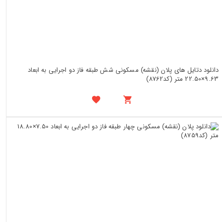
دانلود دتایل های پلان (نقشه) مسکونی شش طبقه فاز دو اجرایی به ابعاد
9.63×22.50 متر (کد8762)