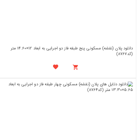
دانلود پلان (نقشه) مسکونی پنج طبقه فاز دو اجرایی به ابعاد 12×14.60 متر
(کد8767)