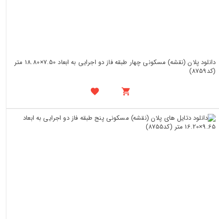
دانلود پلان (نقشه) مسکونی چهار طبقه فاز دو اجرایی به ابعاد 7.50×18.80 متر
(کد8759)