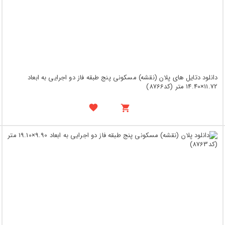
دانلود دتایل های پلان (نقشه) مسکونی پنج طبقه فاز دو اجرایی به ابعاد
11.72×14.40 متر (کد8766)