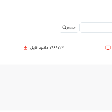
جستجو
7969703 دانلود فایل