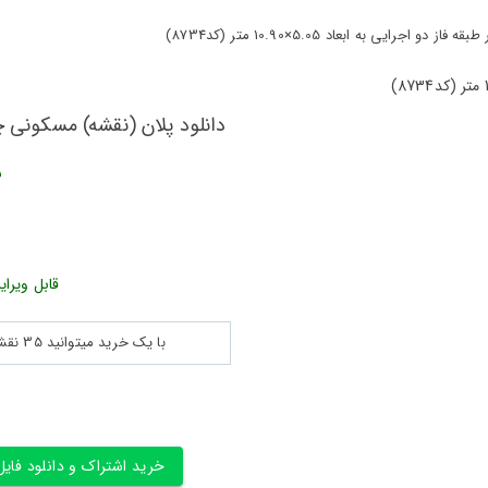
 به ابعاد 5.05×10.90 متر (کد8734)
دانلود پلان (نقشه) مسکونی چهار طبقه فاز
ش
قابل ویرای
با یک خرید میتوانید 35 نقشه پلان جزییات و ... را بین 180560 نقشه به مدت 30 روز دانلود کنید
خرید اشتراک و دانلود فایل