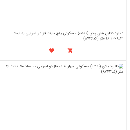
دانلود دتایل های پلان (نقشه) مسکونی پنج طبقه فاز دو اجرایی به ابعاد
8.12×16.20 متر (کد8746)