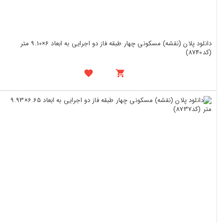
دانلود پلان (نقشه) مسکونی چهار طبقه فاز دو اجرایی به ابعاد 6×9.10 متر
(کد8740)