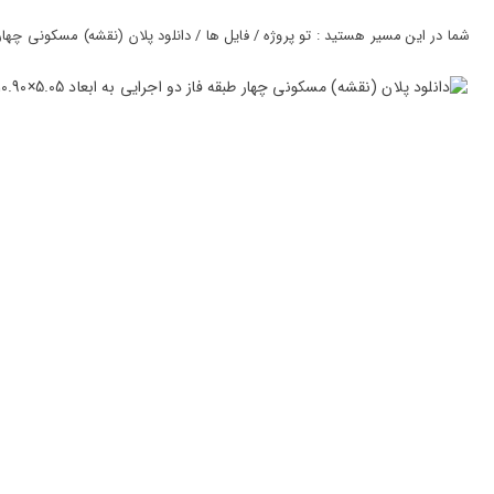
ورود
به
شما در این مسیر هستید : تو پروژه / فایل ها / دانلود پلان (نقشه) مسکونی چهار طبقه فاز دو اجرایی
حساب
کاربری
ثبت
نام
بازیابی
رمز
عبور
علاقه
مندی
ها