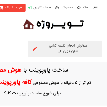
X
محصولات
حساب کاربری
خرید اشتراک
بستن
منو
محصولات
تهیه
اشتراک
سفارش انجام نقشه کشی
راهنما
09170547167
دانلود
ساخت پاوپوینت با
هوش مص
خرید
ها
کافه پاورپوی
کم تر از 5 دقیقه با هوش مصنوعی
حساب
برای شروع ساخت پاورپوینت کلیک ک
کاربری