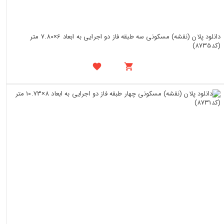
دانلود پلان (نقشه) مسکونی سه طبقه فاز دو اجرایی به ابعاد 6×7.80 متر
(کد8735)