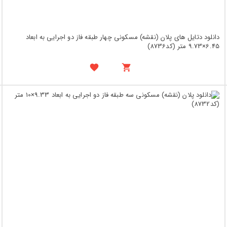
دانلود دتایل های پلان (نقشه) مسکونی چهار طبقه فاز دو اجرایی به ابعاد
6.45×9.73 متر (کد8736)