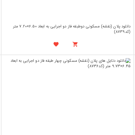
دانلود پلان (نقشه) مسکونی دوطبقه فاز دو اجرایی به ابعاد 6.50×7.20 متر
(کد8739)