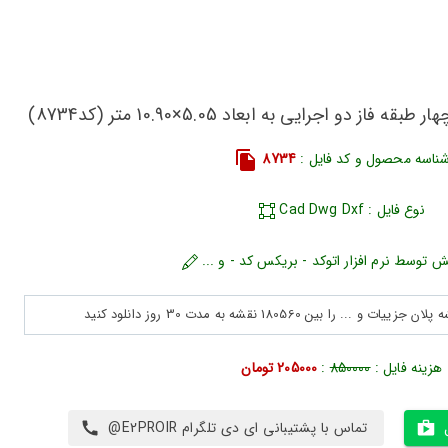
 دو اجرایی به ابعاد 5.05×10.90 متر (کد8734)
ناسه محصول و کد فایل :
8734
نوع فایل : Cad Dwg Dxf
ش توسط نرم افزار اتوکد - بریکس کد - و ...
هزینه فایل :
850000
:
205000 تومان
تماس با پشتیبانی ای دی تلگرام E2PROIR@