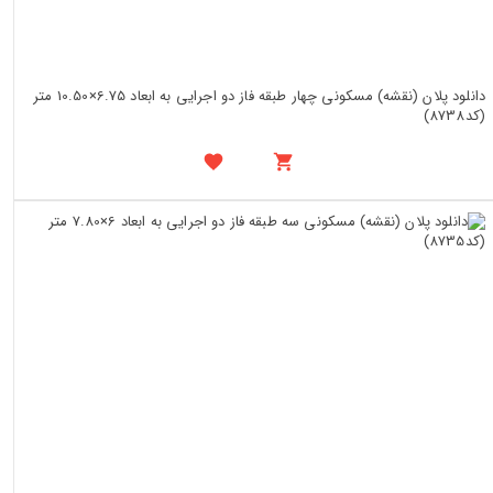
دانلود پلان (نقشه) مسکونی چهار طبقه فاز دو اجرایی به ابعاد 6.75×10.50 متر
(کد8738)