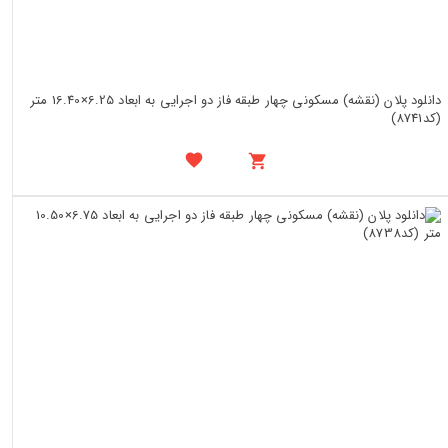
دانلود پلان (نقشه) مسکونی چهار طبقه فاز دو اجرایی به ابعاد 6.25×16.40 متر
(کد8741)