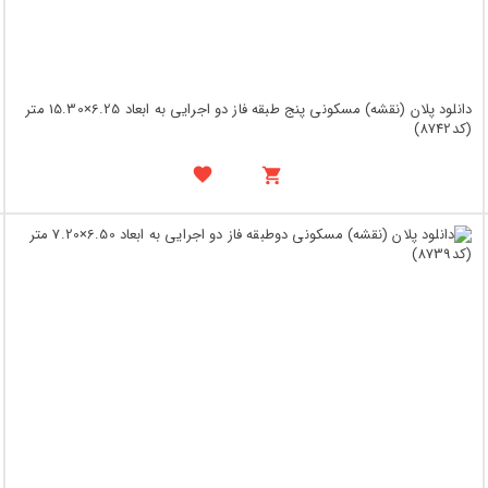
دانلود پلان (نقشه) مسکونی پنج طبقه فاز دو اجرایی به ابعاد 6.25×15.30 متر
(کد8742)