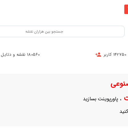
142750 کاربر
180560 نقشه و دتایل
نوعی
نت
، پاورپوینت بسازید
نید