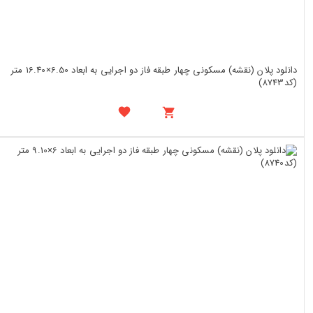
دانلود پلان (نقشه) مسکونی چهار طبقه فاز دو اجرایی به ابعاد 6.50×16.40 متر
(کد8743)