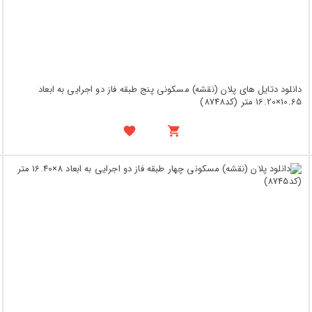
دانلود دتایل های پلان (نقشه) مسکونی پنج طبقه فاز دو اجرایی به ابعاد
10.65×16.20 متر (کد8748)