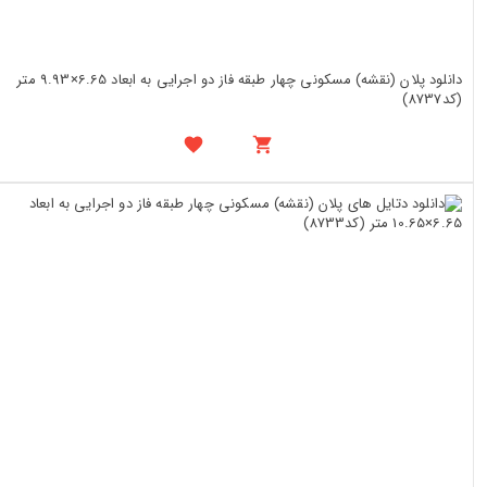
دانلود پلان (نقشه) مسکونی چهار طبقه فاز دو اجرایی به ابعاد 6.65×9.93 متر
(کد8737)