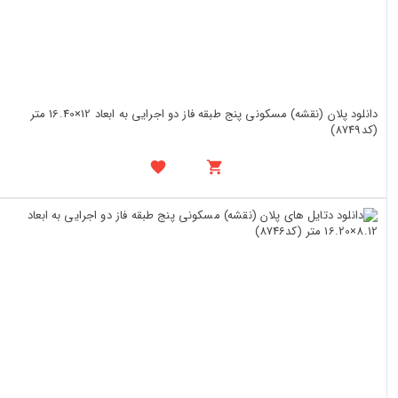
دانلود پلان (نقشه) مسکونی پنج طبقه فاز دو اجرایی به ابعاد 12×16.40 متر
(کد8749)