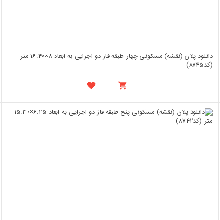
دانلود پلان (نقشه) مسکونی چهار طبقه فاز دو اجرایی به ابعاد 8×16.40 متر
(کد8745)