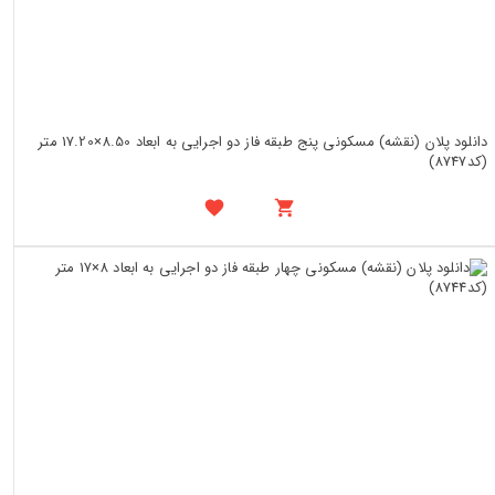
دانلود پلان (نقشه) مسکونی پنج طبقه فاز دو اجرایی به ابعاد 8.50×17.20 متر
(کد8747)