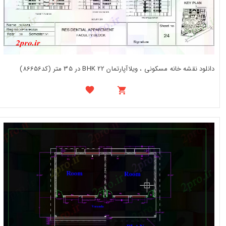
دانلود نقشه خانه مسکونی ، ویلاآپارتمان BHK 22 در 35 متر (کد86656)