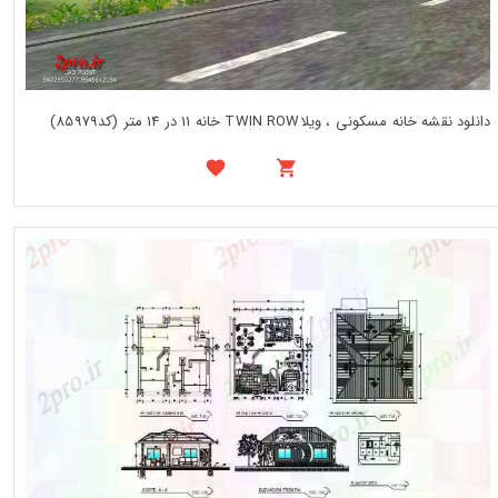
دانلود نقشه خانه مسکونی ، ویلاTWIN ROW خانه 11 در 14 متر (کد85979)