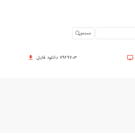
جستجو
7969703 دانلود فایل