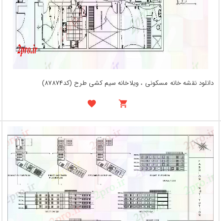
دانلود نقشه خانه مسکونی ، ویلاخانه سیم کشی طرح (کد87874)