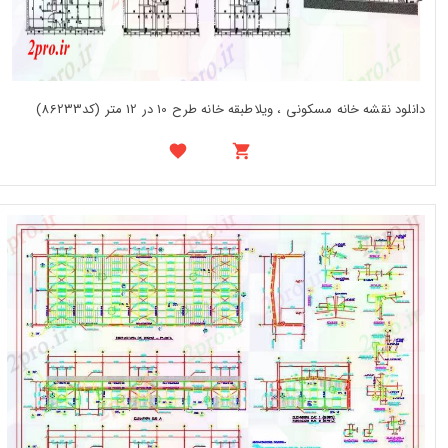
دانلود نقشه خانه مسکونی ، ویلاطبقه خانه طرح 10 در 12 متر (کد86233)