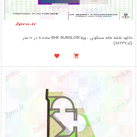
دانلود نقشه خانه مسکونی ، ویلاBHK BUNGLOW ساده 8 در 10 متر
(کد86237)