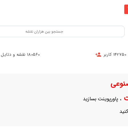
142750 کاربر
180560 نقشه و دتایل
نوعی
نت
، پاورپوینت بسازید
نید