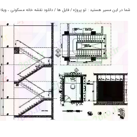
ورود
به
شما در این مسیر هستید : تو پروژه / فایل ها / دانلود نقشه خانه مسکونی ، ویلاطرحی mockup برای پوشش با ابعاد جزئیات 2 در 3 متر
حساب
کاربری
ثبت
نام
بازیابی
رمز
عبور
علاقه
مندی
ها