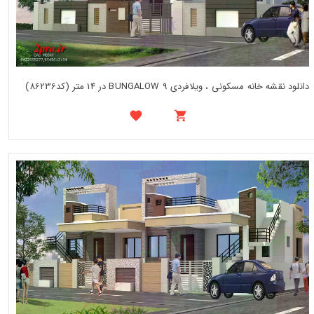
دانلود نقشه خانه مسکونی ، ویلافردی BUNGALOW 9 در 14 متر (کد86236)