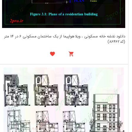
دانلود نقشه خانه مسکونی ، ویلاهواپیما از یک ساختمان مسکونی 6 در 14 متر
(کد86462)