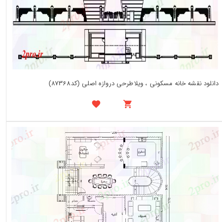
دانلود نقشه خانه مسکونی ، ویلاطرحی دروازه اصلی (کد87368)