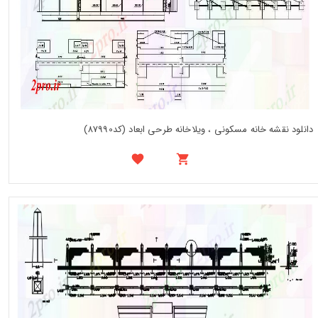
دانلود نقشه خانه مسکونی ، ویلاخانه طرحی ابعاد (کد87990)