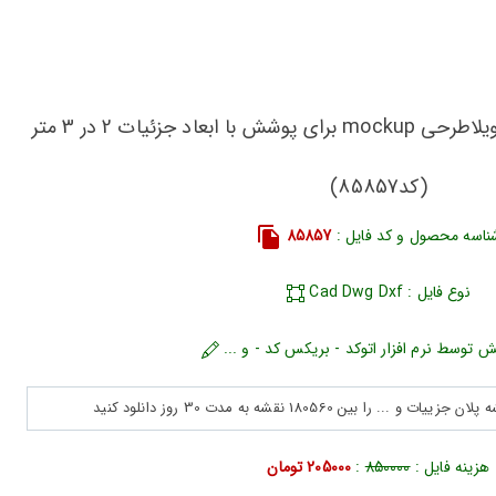
دانلود نقشه خانه مسکونی ، ویلاطرحی mockup برای پوشش با ابعاد جزئیات 2 در 3 متر
(کد85857)
ناسه محصول و کد فایل :
85857
نوع فایل : Cad Dwg Dxf
ش توسط نرم افزار اتوکد - بریکس کد - و ...
هزینه فایل :
850000
:
205000 تومان