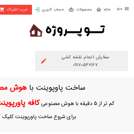
X
محصولات
حساب کاربری
خرید اشتراک
بستن
منو
محصولات
تهیه
اشتراک
سفارش انجام نقشه کشی
راهنما
09170547167
دانلود
ساخت پاوپوینت با
هوش مص
خرید
ها
کافه پاورپوی
کم تر از 5 دقیقه با هوش مصنوعی
حساب
برای شروع ساخت پاورپوینت کلیک ک
کاربری