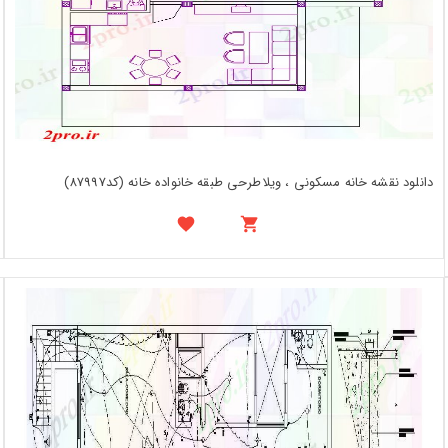
دانلود نقشه خانه مسکونی ، ویلاطرحی طبقه خانواده خانه (کد87997)