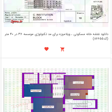
دانلود نقشه خانه مسکونی ، ویلاموزه برای مد تکنولوژی موسسه 36 در 40 متر
(کد86655)