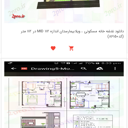
دانلود نقشه خانه مسکونی ، ویلابیمارستان اندازه MID 112 در 112 متر
(کد86150)