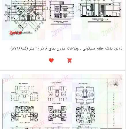
دانلود نقشه خانه مسکونی ، ویلاخانه مدرن نمای 8 در 20 متر (کد87968)