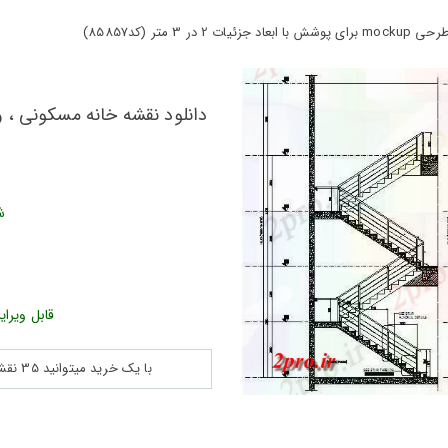
 (کد85857)
ش
قابل ویرای
با یک خرید میتوانید 35 نقشه پلان جزییات و ... را بین 180560 نقشه به مدت 30 روز دانلود کنید