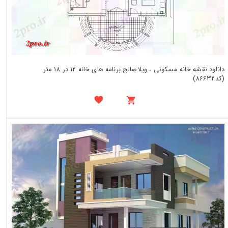
دانلود نقشه خانه مسکونی ، ویلاصالح برنامه های خانه 12 در 18 متر
(کد86632)