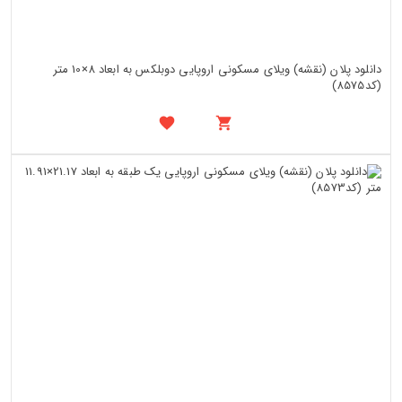
دانلود پلان (نقشه) ویلای مسکونی اروپایی دوبلکس به ابعاد 8×10 متر
(کد8575)