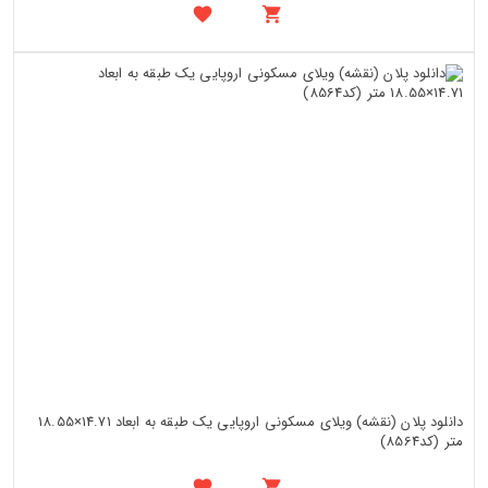
دانلود پلان (نقشه) ویلای مسکونی اروپایی یک طبقه به ابعاد 14.71×18.55
متر (کد8564)