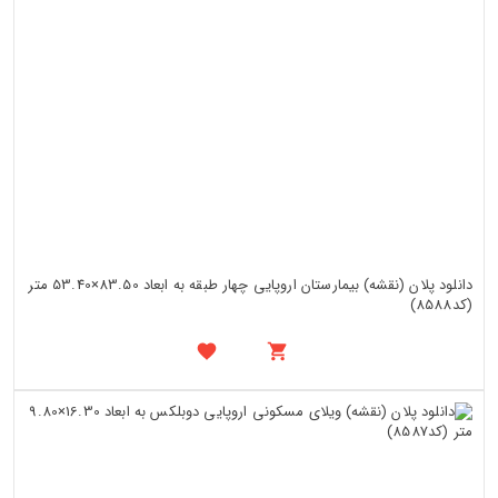
دانلود پلان (نقشه) بیمارستان اروپایی چهار طبقه به ابعاد 83.50×53.40 متر
(کد8588)