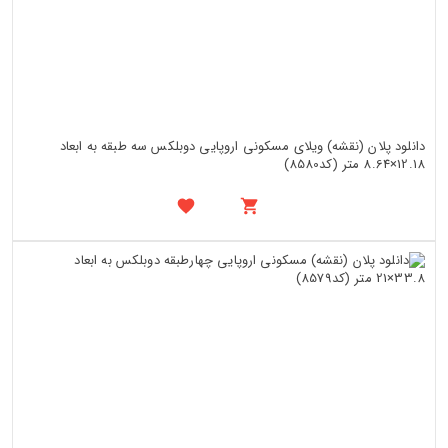
دانلود پلان (نقشه) ویلای مسکونی اروپایی دوبلکس سه طبقه به ابعاد
12.18×8.64 متر (کد8580)