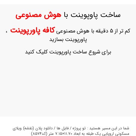
ورود
به
ساخت پاوپوینت با
هوش مصنوعی
حساب
کاربری
کافه پاورپوینت
کم تر از 5 دقیقه با هوش مصنوعی
،
ثبت
پاورپوینت بسازید
نام
بازیابی
برای شروع ساخت پاورپوینت کلیک کنید
رمز
عبور
علاقه
مندی
ها
شما در این مسیر هستید : تو پروژه / فایل ها / دانلود پلان (نقشه) ویلای
مسکونی اروپایی یک طبقه به ابعاد 11.70×7.15 متر (کد8574)