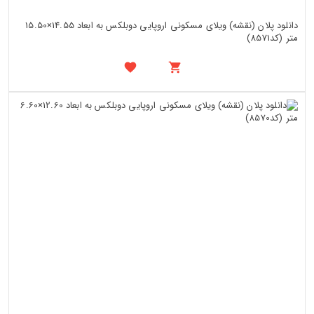
دانلود پلان (نقشه) ویلای مسکونی اروپایی دوبلکس به ابعاد 14.55×15.50
متر (کد8571)