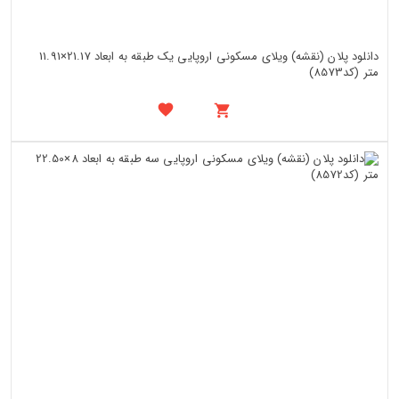
دانلود پلان (نقشه) ویلای مسکونی اروپایی یک طبقه به ابعاد 21.17×11.91
متر (کد8573)