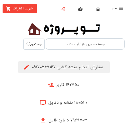
نو
خرید اشتراک
X
بستن
منو
محصولات
تهیه
جستجو
اشتراک
راهنما
سفارش انجام نقشه کشی 09170547167
دانلود
خرید
142750 کاربر
ها
180560 نقشه و دتایل
حساب
کاربری
7969703 دانلود فایل