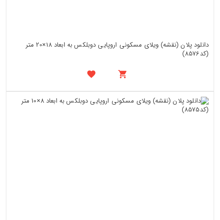
دانلود پلان (نقشه) ویلای مسکونی اروپایی دوبلکس به ابعاد 18×20 متر
(کد8576)