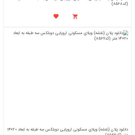
(کد8568)
دانلود پلان (نقشه) ویلای مسکونی اروپایی دوبلکس سه طبقه به ابعاد 20×14
متر (کد8567)