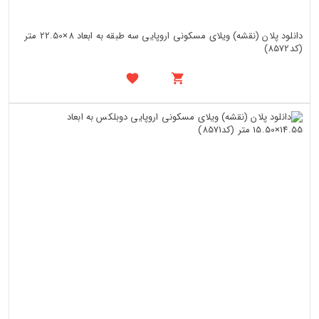
دانلود پلان (نقشه) ویلای مسکونی اروپایی سه طبقه به ابعاد 8×22.50 متر
(کد8572)