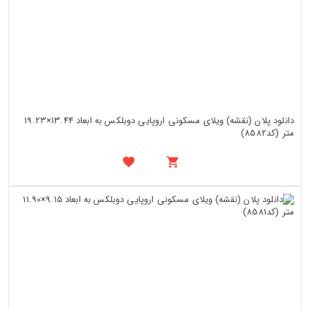
دانلود پلان (نقشه) ویلای مسکونی اروپایی دوبلکس به ابعاد 13.44×19.23
متر (کد8582)