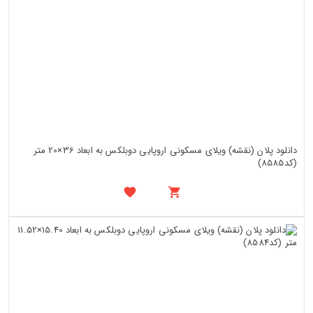
دانلود پلان (نقشه) ویلای مسکونی اروپایی دوبلکس به ابعاد 36×20 متر
(کد8585)