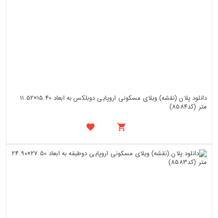
دانلود پلان (نقشه) ویلای مسکونی اروپایی دوبلکس به ابعاد 15.40×11.52
متر (کد8584)