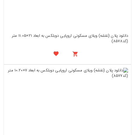
دانلود پلان (نقشه) ویلای مسکونی اروپایی دوبلکس به ابعاد 21×11.05 متر
(کد8578)