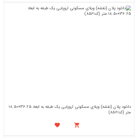
دانلود پلان (نقشه) ویلای مسکونی اروپایی یک طبقه به ابعاد 36.25×18.50
متر (کد8561)