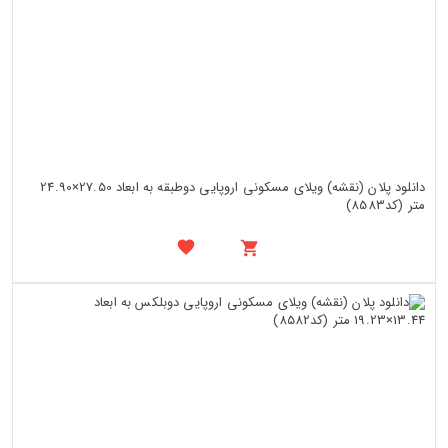
دانلود پلان (نقشه) ویلای مسکونی اروپایی دوطبقه به ابعاد 27.50×24.90
متر (کد8583)