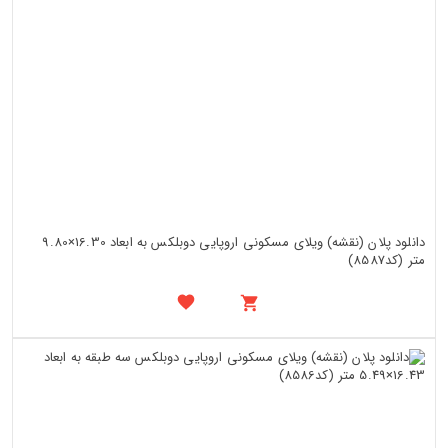
دانلود پلان (نقشه) ویلای مسکونی اروپایی دوبلکس به ابعاد 16.30×9.80
متر (کد8587)