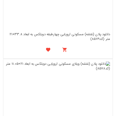
دانلود پلان (نقشه) مسکونی اروپایی چهارطبقه دوبلکس به ابعاد 33.8×21
متر (کد8579)