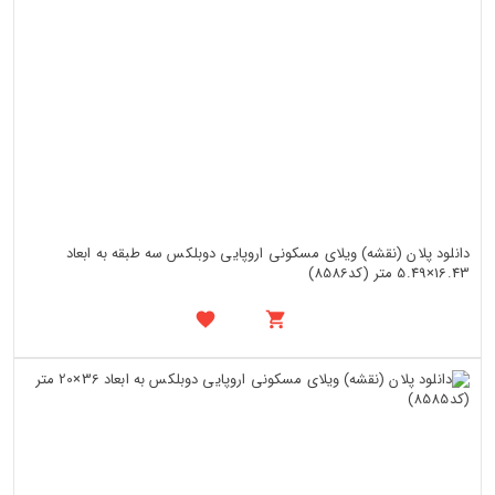
دانلود پلان (نقشه) ویلای مسکونی اروپایی دوبلکس سه طبقه به ابعاد
16.43×5.49 متر (کد8586)