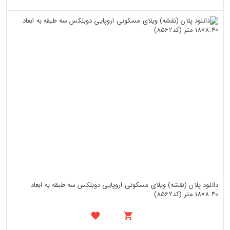
دانلود پلان (نقشه) ویلای مسکونی اروپایی دوبلکس سه طبقه به ابعاد
8.40×18 متر (کد8562)