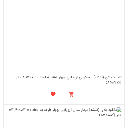
دانلود پلان (نقشه) مسکونی اروپایی چهارطبقه به ابعاد 7.90×8.15 متر
(کد8589)