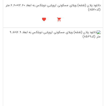
دانلود پلان (نقشه) ویلای مسکونی اروپایی دوبلکس به ابعاد 12.60×6.60 متر
(کد8570)