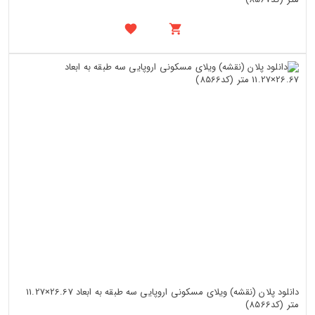
دانلود پلان (نقشه) ویلای مسکونی اروپایی سه طبقه به ابعاد 26.67×11.27
متر (کد8566)