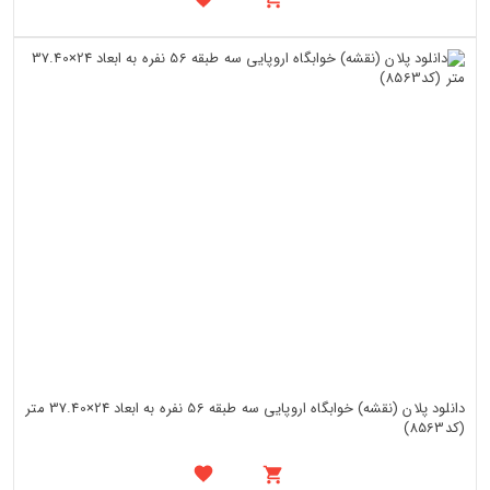
دانلود پلان (نقشه) خوابگاه اروپایی سه طبقه 56 نفره به ابعاد 24×37.40 متر
(کد8563)