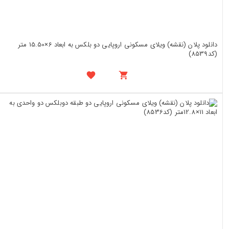
دانلود پلان (نقشه) ویلای مسکونی اروپایی دو بلکس به ابعاد 6×15.50 متر
(کد8539)