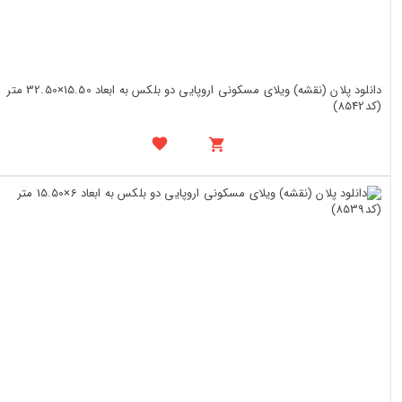
دانلود پلان (نقشه) ویلای مسکونی اروپایی دو بلکس به ابعاد 15.50×32.50 متر
(کد8542)