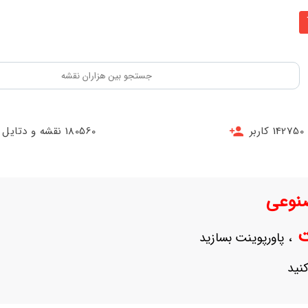
142750 کاربر
180560 نقشه و دتایل
نوعی
نت
، پاورپوینت بسازید
نید