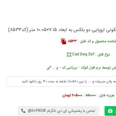
ی دو بلکس به ابعاد 7.15×10.05 متر (کد8533)
ناسه محصول و کد فایل :
8533
نوع فایل : Cad Dwg Dxf
ش توسط نرم افزار اتوکد - بریکس کد - و ...
هزینه فایل :
850000
:
205000 تومان
تماس با پشتیبانی ای دی تلگرام E2PROIR@