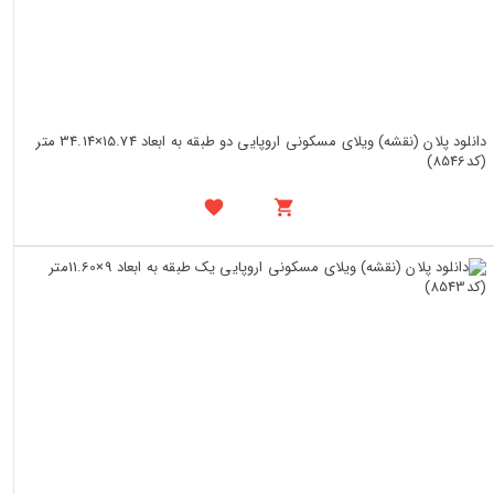
دانلود پلان (نقشه) ویلای مسکونی اروپایی دو طبقه به ابعاد 15.74×34.14 متر
(کد8546)