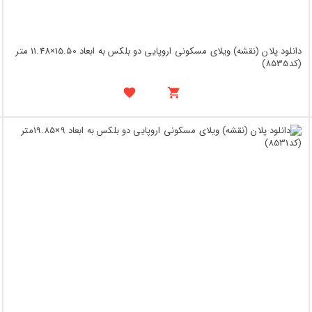
دانلود پلان (نقشه) ویلای مسکونی اروپایی دو بلکس به ابعاد 15.50×11.48 متر
(کد8535)