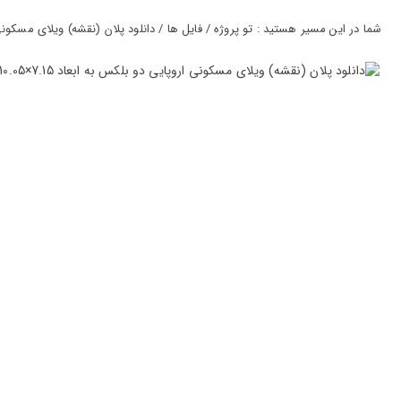
ورود
به
شما در این مسیر هستید : تو پروژه / فایل ها / دانلود پلان (نقشه) ویلای مسکونی اروپایی دو بلکس 
حساب
کاربری
ثبت
نام
بازیابی
رمز
عبور
علاقه
مندی
ها