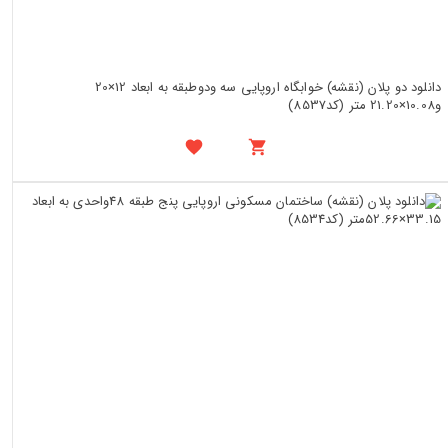
دانلود دو پلان (نقشه) خوابگاه اروپایی سه ودوطبقه به ابعاد 12×20
و10.08×21.20 متر (کد8537)