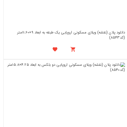
دانلود پلان (نقشه) ویلای مسکونی اروپایی یک طبقه به ابعاد 9×11.60متر
(کد8543)