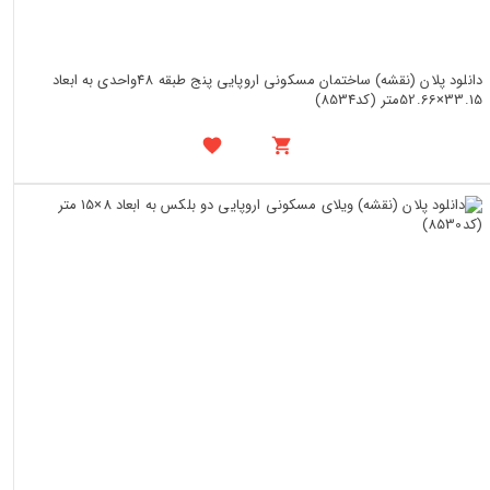
دانلود پلان (نقشه) ساختمان مسکونی اروپایی پنج طبقه 48واحدی به ابعاد
33.15×52.66متر (کد8534)