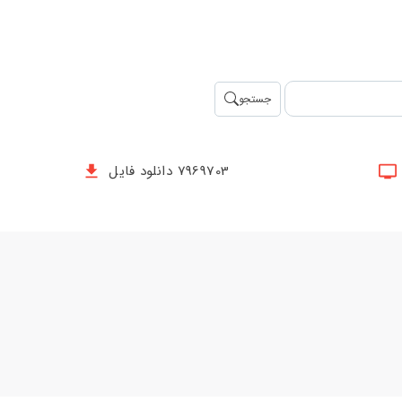
جستجو
7969703 دانلود فایل