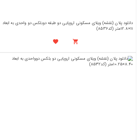
دانلود پلان (نقشه) ویلای مسکونی اروپایی دو طبقه دوبلکس دو واحدی به ابعاد
11×12.8متر (کد8536)