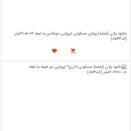
دانلود پلان (نقشه) ویلای مسکونی اروپایی دوبلکس به ابعاد 4×26.50متر
(کد8544)