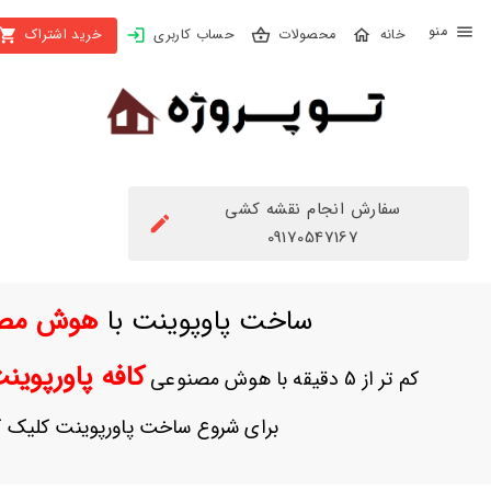
X
محصولات
حساب کاربری
خرید اشتراک
بستن
منو
محصولات
تهیه
اشتراک
سفارش انجام نقشه کشی
راهنما
09170547167
دانلود
ساخت پاوپوینت با
هوش مص
خرید
ها
کافه پاورپوی
کم تر از 5 دقیقه با هوش مصنوعی
حساب
برای شروع ساخت پاورپوینت کلیک ک
کاربری