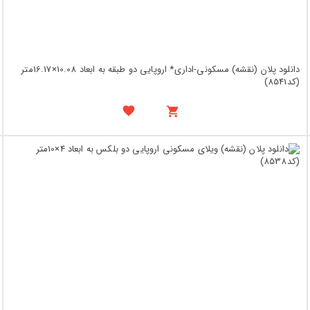
دانلود پلان (نقشه) مسکونی-اداری* اروپایی دو طبقه به ابعاد 10.08×16.17متر
(کد8541)