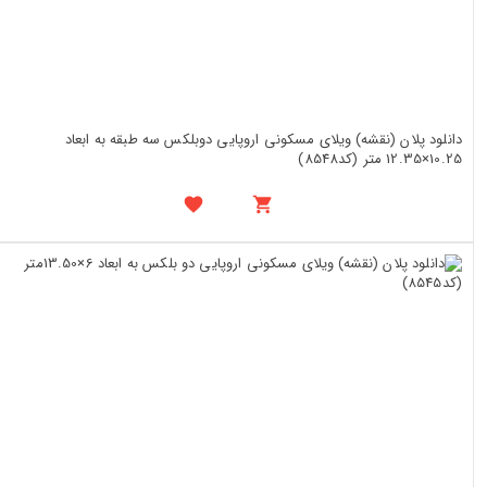
دانلود پلان (نقشه) ویلای مسکونی اروپایی دوبلکس سه طبقه به ابعاد
10.25×12.35 متر (کد8548)