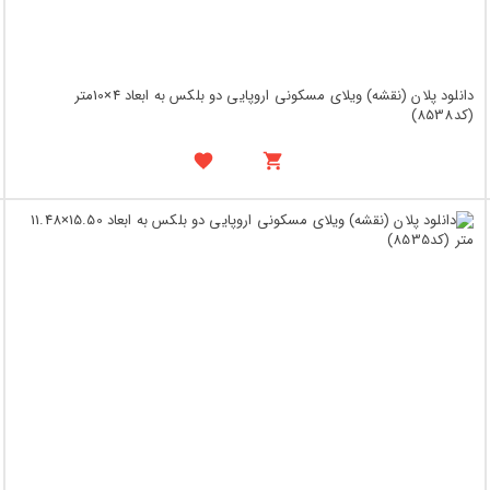
دانلود پلان (نقشه) ویلای مسکونی اروپایی دو بلکس به ابعاد 4×10متر
(کد8538)