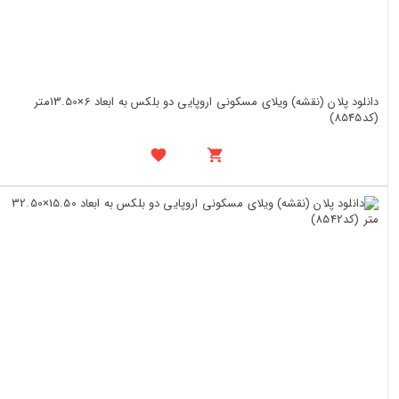
دانلود پلان (نقشه) ویلای مسکونی اروپایی دو بلکس به ابعاد 6×13.50متر
(کد8545)