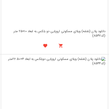
دانلود پلان (نقشه) ویلای مسکونی اروپایی دو بلکس به ابعاد 10×25 متر
(کد8547)