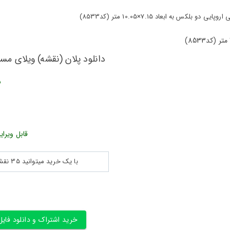
به ابعاد 7.15×10.05 متر (کد8533)
دانلود پلان (نقشه) ویلای مسکونی اروپای
ش
قابل ویرای
با یک خرید میتوانید 35 نقشه پلان جزییات و ... را بین 180560 نقشه به مدت 30 روز دانلود کنید
خرید اشتراک و دانلود فایل