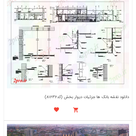
دانلود نقشه بانک ها جزئیات دیوار بخش (کد81636)