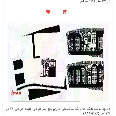
در 37 متر (کد84804)
دانلود نقشه بانک ها بانک ساختمان اداری ربع سر طرحی طبقه طرحی 29 در
37 متر (کد84803)