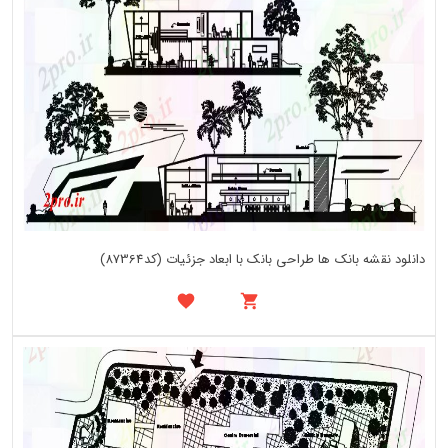
دانلود نقشه بانک ها طراحی بانک با ابعاد جزئیات (کد87364)