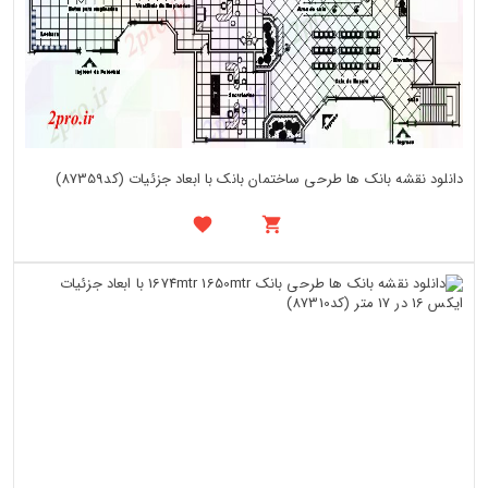
دانلود نقشه بانک ها طرحی ساختمان بانک با ابعاد جزئیات (کد87359)