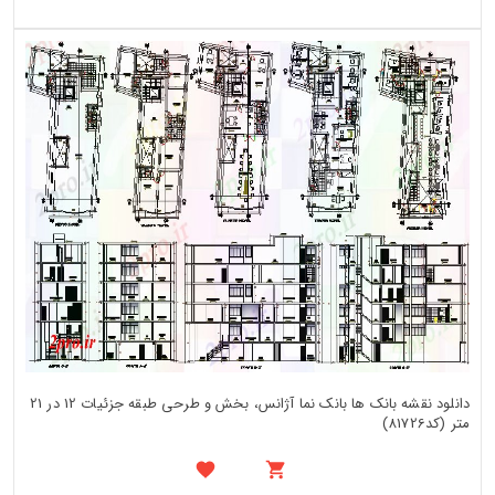
دانلود نقشه بانک ها بانک نما آژانس، بخش و طرحی طبقه جزئیات 12 در 21
متر (کد81726)