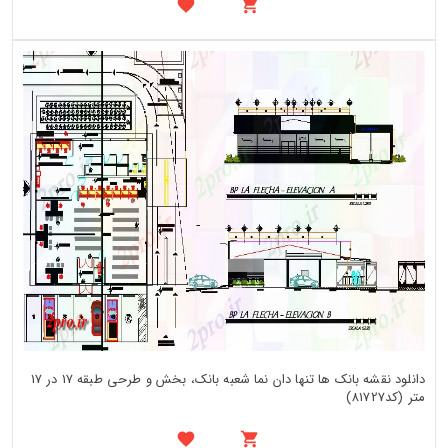
دانلود نقشه بانک ها تنها دان نما شعبه بانک، بخش و طرحی طبقه 17 در 17
متر (کد81727)