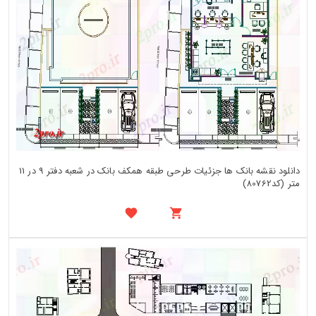
دانلود نقشه بانک ها جزئیات طرحی طبقه همکف بانک در شعبه دفتر 9 در 11
متر (کد80762)