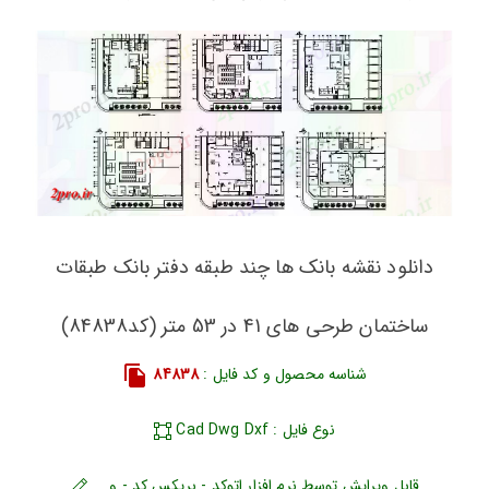
دانلود نقشه بانک ها چند طبقه دفتر بانک طبقات
ساختمان طرحی های 41 در 53 متر (کد84838)
شناسه محصول و کد فایل :
84838
نوع فایل : Cad Dwg Dxf
قابل ویرایش توسط نرم افزار اتوکد - بریکس کد - و ...