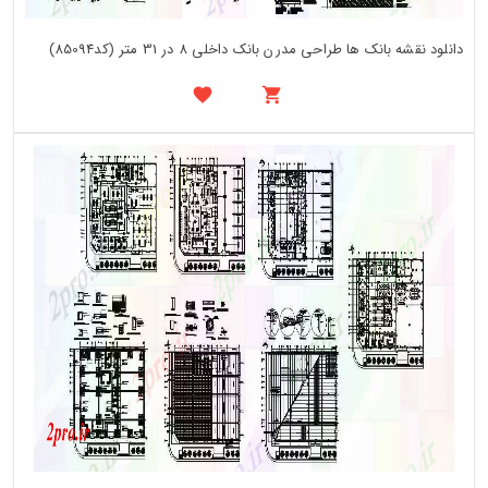
دانلود نقشه بانک ها طراحی مدرن بانک داخلی 8 در 31 متر (کد85094)