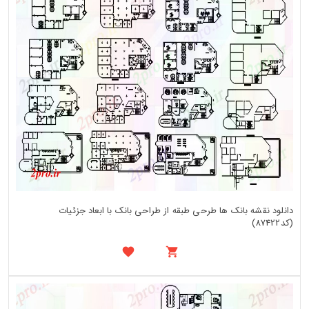
دانلود نقشه بانک ها طرحی طبقه از طراحی بانک با ابعاد جزئیات
(کد87422)