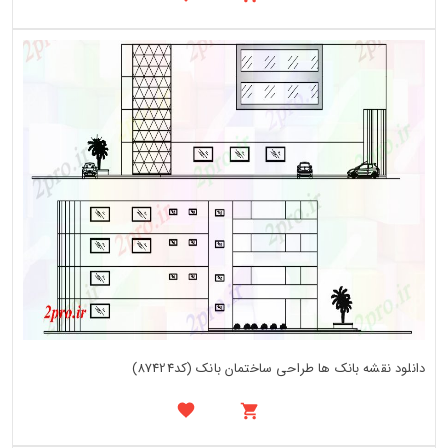
دانلود نقشه بانک ها طراحی ساختمان بانک (کد87424)