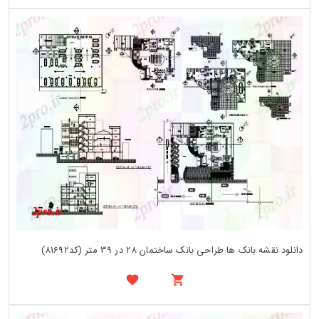
دانلود نقشه بانک ها طراحی بانک ساختمان 28 در 39 متر (کد81692)