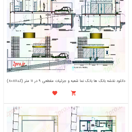
دانلود نقشه بانک ها بانک نما شعبه و جزئیات مقطعی 9 در 11 متر (کد80811)