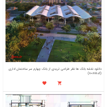
دانلود نقشه بانک ها نظر طراحی تریدی از بانک چهارم سر ساختمان اداری
(کد80815)