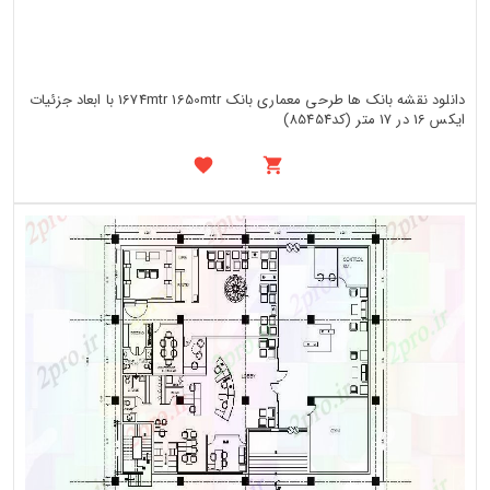
دانلود نقشه بانک ها طرحی معماری بانک 1674mtr 1650mtr با ابعاد جزئیات
ایکس 16 در 17 متر (کد85454)