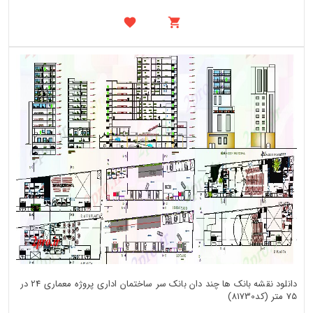
دانلود نقشه بانک ها چند دان بانک سر ساختمان اداری پروژه معماری 24 در
75 متر (کد81730)