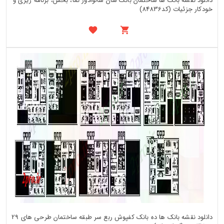
دانلود نقشه بانک ها ساختمان بانک سان سالوادور نما، بخش، برنامه ریزی و
خودکار جزئیات (کد84836)
دانلود نقشه بانک ها ده بانک کفپوش ربع سر طبقه ساختمان طرحی های 29