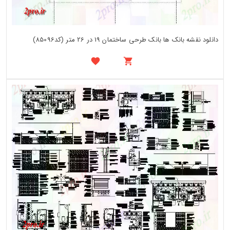
دانلود نقشه بانک ها بانک طرحی ساختمان 19 در 26 متر (کد85096)