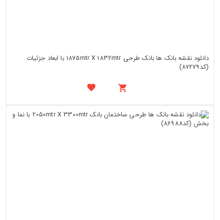
دانلود نقشه بانک ها بانک طرحی 1875mtr X 1832mtr با ابعاد جزئیات
(کد87279)