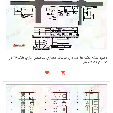
دانلود نقشه بانک ها چند دان جزئیات معماری ساختمان اداری بانک 24 در
65 متر (کد80761)