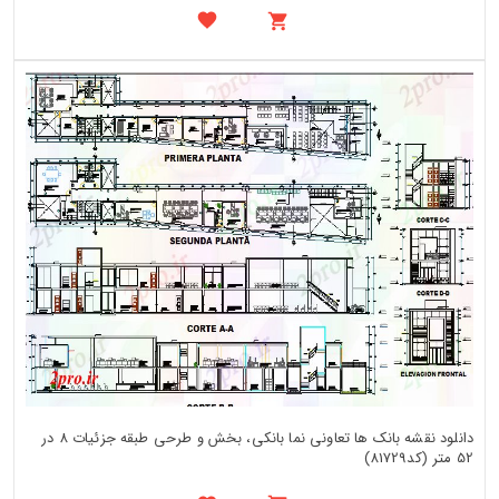
دانلود نقشه بانک ها تعاونی نما بانکی، بخش و طرحی طبقه جزئیات 8 در
52 متر (کد81729)