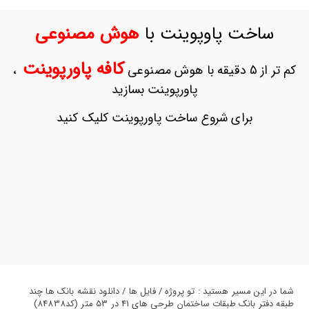
ورود
به
ساخت پاوپوینت با
هوش مصنوعی
حساب
کاربری
کافه پاورپوینت
کم تر از 5 دقیقه با هوش مصنوعی
،
ثبت
پاورپوینت بسازید
نام
بازیابی
برای شروع ساخت پاورپوینت کلیک کنید
رمز
عبور
علاقه
مندی
ها
شما در این مسیر هستید : تو پروژه / فایل ها / دانلود نقشه بانک ها چند
طبقه دفتر بانک طبقات ساختمان طرحی های 41 در 53 متر (کد84838)