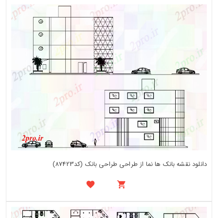
دانلود نقشه بانک ها نما از طراحی طراحی بانک (کد87423)