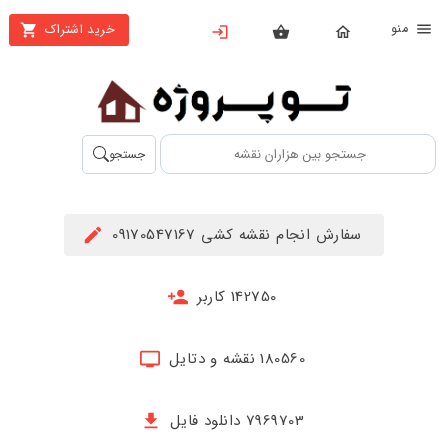
نو
خرید اشتراک
X
بستن
منو
محصولات
تهیه
جستجو
اشتراک
راهنما
سفارش انجام نقشه کشی 09170547167
دانلود
خرید
142750 کاربر
ها
180560 نقشه و دتایل
حساب
کاربری
7969703 دانلود فایل