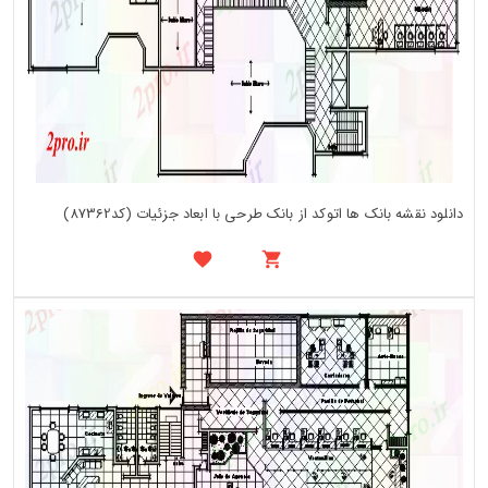
دانلود نقشه بانک ها اتوکد از بانک طرحی با ابعاد جزئیات (کد87362)