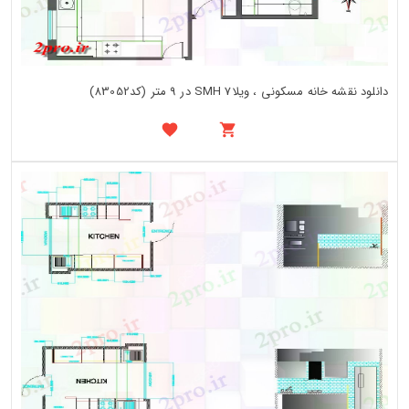
دانلود نقشه خانه مسکونی ، ویلاSMH 7 در 9 متر (کد83052)