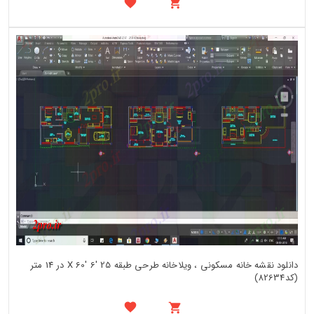
دانلود نقشه خانه مسکونی ، ویلاخانه طرحی طبقه 25 'X 60' 6 در 14 متر
(کد82634)