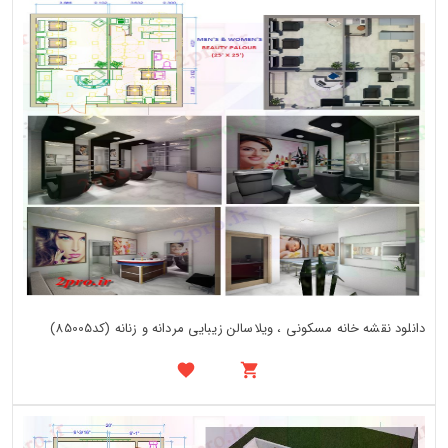
دانلود نقشه خانه مسکونی ، ویلاسالن زیبایی مردانه و زنانه (کد85005)