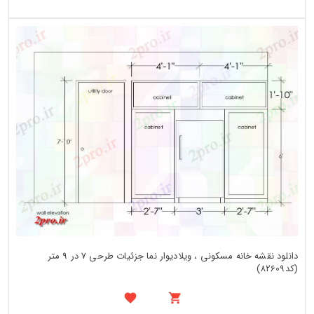
دانلود نقشه خانه مسکونی ، ویلادیوار نما جزئیات طرحی 7 در 9 متر
(کد82609)