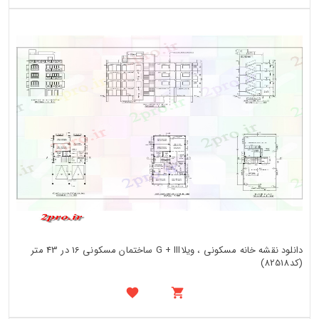
دانلود نقشه خانه مسکونی ، ویلاG + III ساختمان مسکونی 16 در 43 متر
(کد82518)