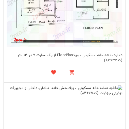
دانلود نقشه خانه مسکونی ، ویلاFloorPlan از یک عمارت 7 در 13 متر
(کد83737)