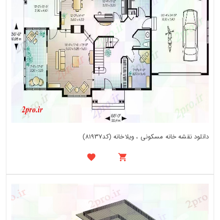
دانلود نقشه خانه مسکونی ، ویلاخانه (کد81937)