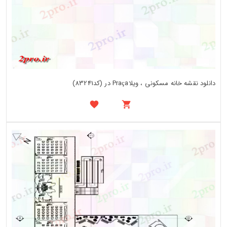
دانلود نقشه خانه مسکونی ، ویلاPraça در (کد83241)