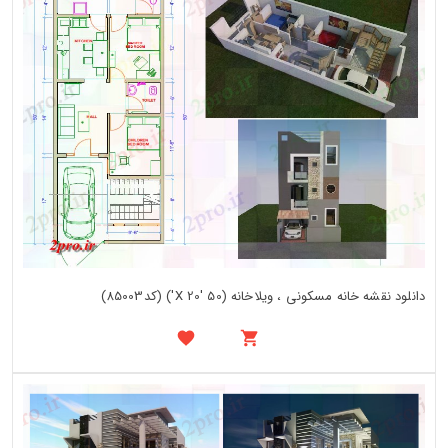
دانلود نقشه خانه مسکونی ، ویلاخانه (50 'X 20') (کد85003)