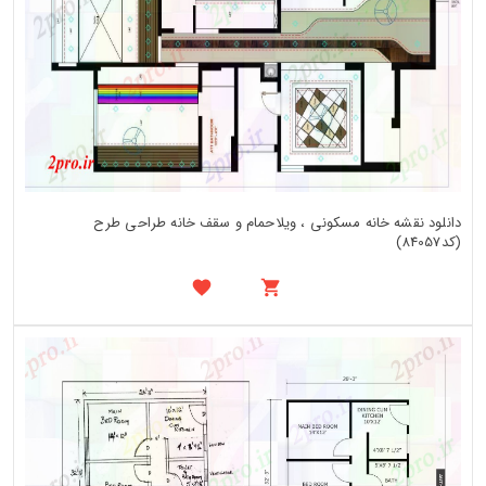
دانلود نقشه خانه مسکونی ، ویلاحمام و سقف خانه طراحی طرح
(کد84057)