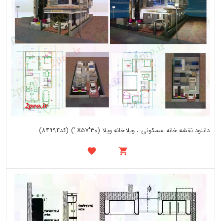
دانلود نقشه خانه مسکونی ، ویلاخانه ویلا (30'X57 ') (کد84994)