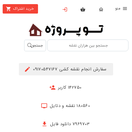
نو
خرید اشتراک
X
بستن
منو
محصولات
تهیه
جستجو
اشتراک
راهنما
سفارش انجام نقشه کشی 09170547167
دانلود
خرید
142750 کاربر
ها
180560 نقشه و دتایل
حساب
کاربری
7969703 دانلود فایل