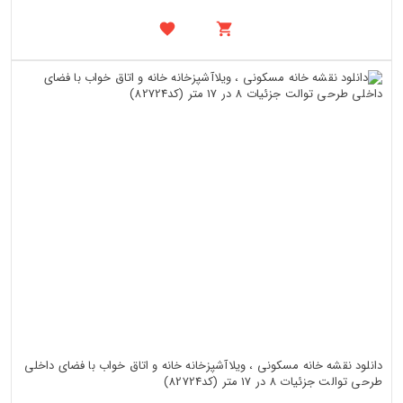
دانلود نقشه خانه مسکونی ، ویلاآشپزخانه خانه و اتاق خواب با فضای داخلی
طرحی توالت جزئیات 8 در 17 متر (کد82724)