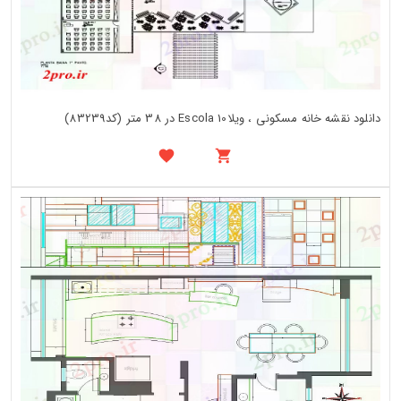
دانلود نقشه خانه مسکونی ، ویلاEscola 10 در 38 متر (کد83239)