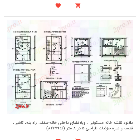
دانلود نقشه خانه مسکونی ، ویلافضای داخلی خانه-سقف، راه پله، کاشی،
قفسه و غیره جزئیات طراحی 5 در 8 متر (کد82679)