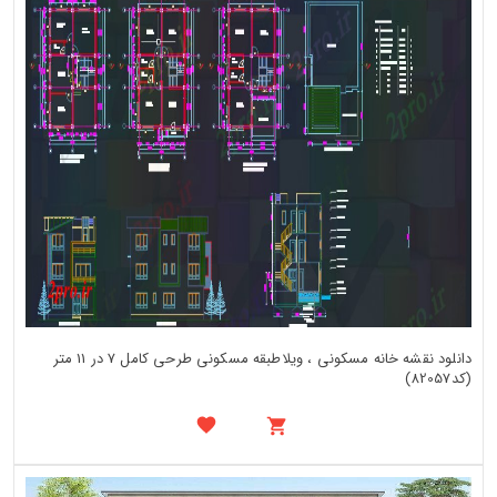
دانلود نقشه خانه مسکونی ، ویلاطبقه مسکونی طرحی کامل 7 در 11 متر
(کد82057)