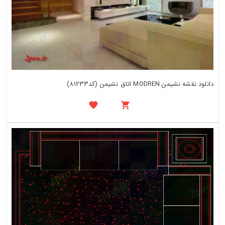
دانلود نقشه نشیمن MODREN اتاق نشیمن (کد81233)