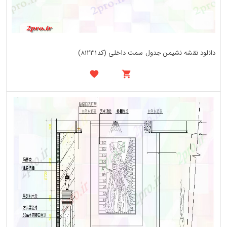
دانلود نقشه نشیمن جدول سمت داخلی (کد81231)