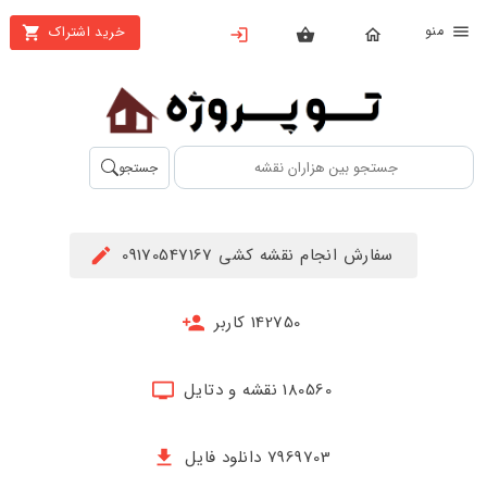
نو
خرید اشتراک
X
بستن
منو
محصولات
تهیه
جستجو
اشتراک
راهنما
سفارش انجام نقشه کشی 09170547167
دانلود
خرید
142750 کاربر
ها
180560 نقشه و دتایل
حساب
کاربری
7969703 دانلود فایل