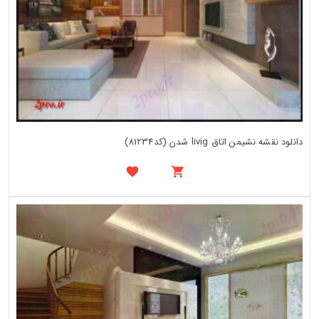
دانلود نقشه نشیمن اتاق livig شدن (کد81234)