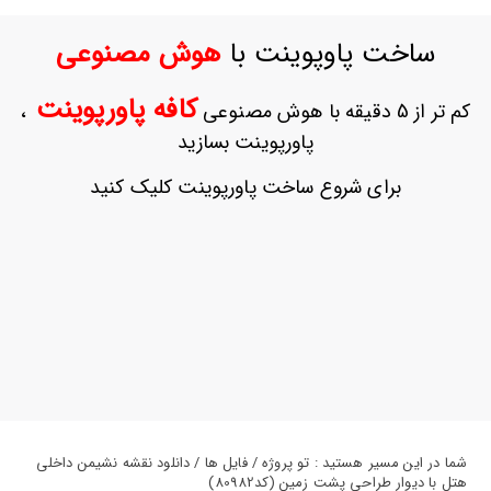
ورود
به
ساخت پاوپوینت با
هوش مصنوعی
حساب
کاربری
کافه پاورپوینت
کم تر از 5 دقیقه با هوش مصنوعی
،
ثبت
پاورپوینت بسازید
نام
بازیابی
برای شروع ساخت پاورپوینت کلیک کنید
رمز
عبور
علاقه
مندی
ها
شما در این مسیر هستید : تو پروژه / فایل ها / دانلود نقشه نشیمن داخلی
هتل با دیوار طراحی پشت زمین (کد80982)