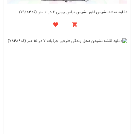
دانلود نقشه نشیمن اتاق نشیمن تراس چوبی 4 در 6 متر (کد79183)