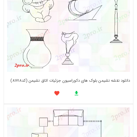
دانلود نقشه نشیمن بلوک های دکوراسیون جزئیات اتاق نشیمن (کد81718)