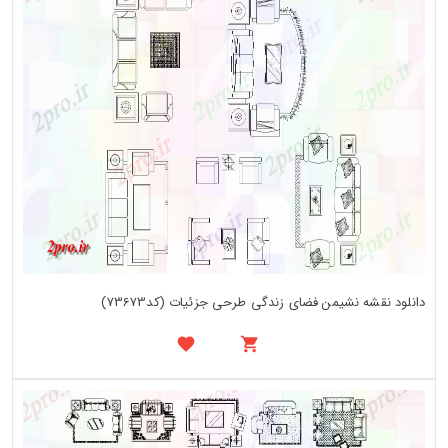
دانلود نقشه نشیمن فضای زندگی طرحی جزئیات (کد73673)