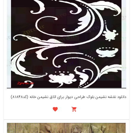
دانلود نقشه نشیمن بلوک طراحی دیوار برای اتاق نشیمن خانه (کد81848)