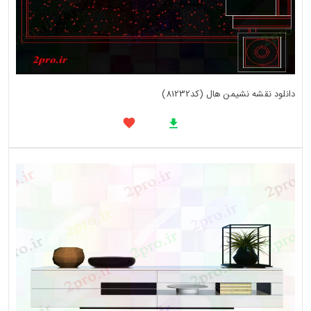
دانلود نقشه نشیمن هال (کد81232)