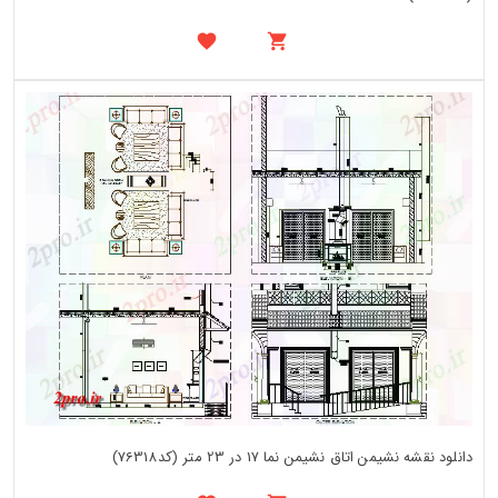
دانلود نقشه نشیمن اتاق نشیمن نما 17 در 23 متر (کد76318)