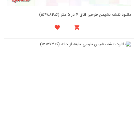
دانلود نقشه نشیمن طرحی اتاق 4 در 5 متر (کد154884)