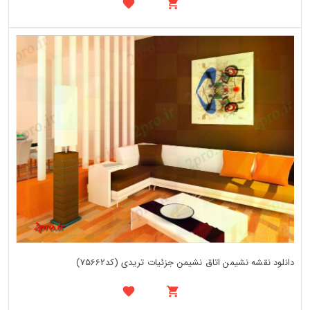
دانلود نقشه نشیمن اتاق نشیمن جزئیات تریدی (کد75662)