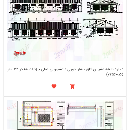
دانلود نقشه نشیمن اتاق ناهار خوری دانشجویی نمای جزئیات 15 در 32 متر
(کد72560)