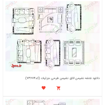
دانلود نقشه نشیمن اتاق نشیمن طرحی جزئیات (کد73674)