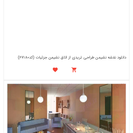
دانلود نقشه نشیمن طراحی تریدی از اتاق نشیمن جزئیات (کد67180)