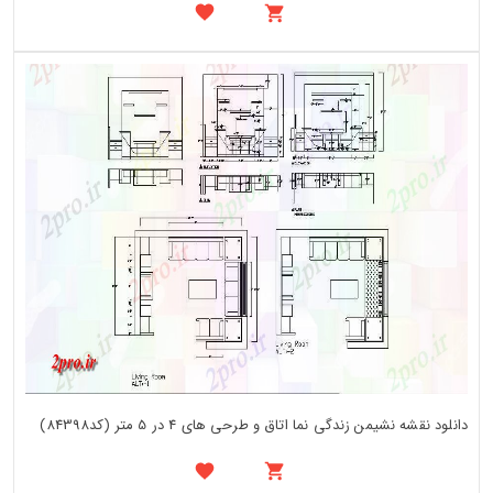
دانلود نقشه نشیمن زندگی نما اتاق و طرحی های 4 در 5 متر (کد84398)