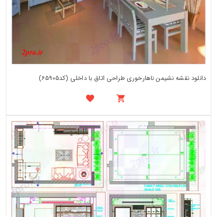
دانلود نقشه نشیمن ناهارخوری طراحی اتاق با داخلی (کد65905)