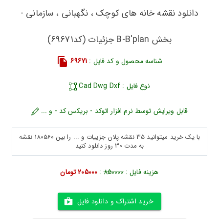
دانلود نقشه خانه های کوچک ، نگهبانی ، سازمانی -
بخش B-B'plan جزئیات (کد69671)
شناسه محصول و کد فایل :
69671
نوع فایل : Cad Dwg Dxf
قابل ویرایش توسط نرم افزار اتوکد - بریکس کد - و ...
با یک خرید میتوانید 35 نقشه پلان جزییات و ... را بین 180560 نقشه
به مدت 30 روز دانلود کنید
هزینه فایل :
850000
:
205000 تومان
خرید اشتراک و دانلود فایل