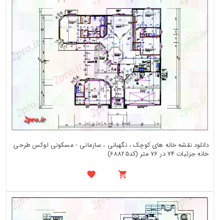
دانلود نقشه خانه های کوچک ، نگهبانی ، سازمانی - مسکونی لوکس طرحی
خانه جزئیات 74 در 76 متر (کد68825)