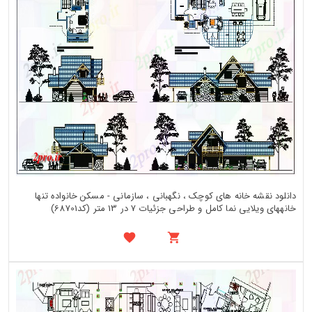
دانلود نقشه خانه های کوچک ، نگهبانی ، سازمانی - مسکن خانواده تنها
خانههای ویلایی نما کامل و طراحی جزئیات 7 در 13 متر (کد68701)