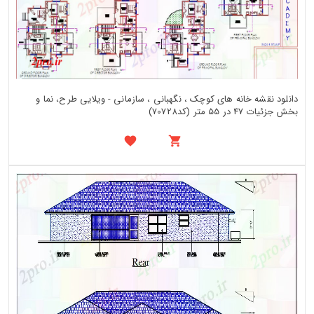
دانلود نقشه خانه های کوچک ، نگهبانی ، سازمانی - ویلایی طرح، نما و
بخش جزئیات 47 در 55 متر (کد70728)