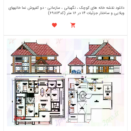
دانلود نقشه خانه های کوچک ، نگهبانی ، سازمانی - دو کفپوش نما خانههای
ویلایی و ساختار جزئیات 14 در 16 متر (کد69813)