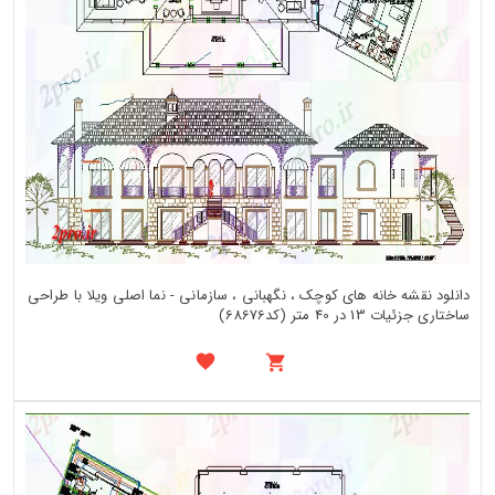
دانلود نقشه خانه های کوچک ، نگهبانی ، سازمانی - نما اصلی ویلا با طراحی
ساختاری جزئیات 13 در 40 متر (کد68676)