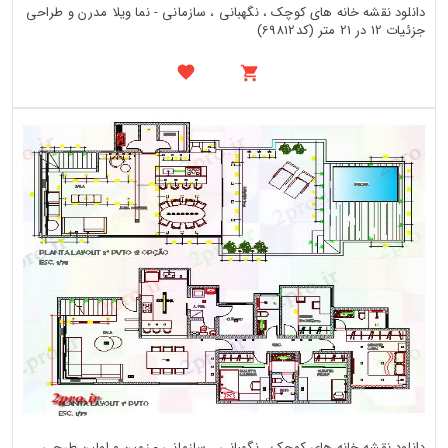
دانلود نقشه خانه های کوچک ، نگهبانی ، سازمانی - نما ویلا مدرن و طراحی
جزئیات 12 در 21 متر (کد69812)
دانلود نقشه خانه های کوچک ، نگهبانی ، سازمانی - زمین و اولین طرحی