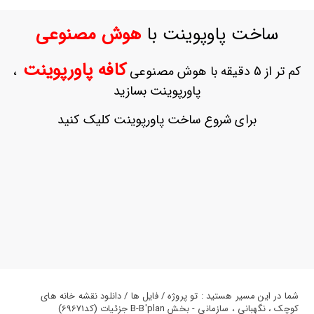
ورود
به
ساخت پاوپوینت با
هوش مصنوعی
حساب
کاربری
کافه پاورپوینت
کم تر از 5 دقیقه با هوش مصنوعی
،
ثبت
پاورپوینت بسازید
نام
بازیابی
برای شروع ساخت پاورپوینت کلیک کنید
رمز
عبور
علاقه
مندی
ها
شما در این مسیر هستید : تو پروژه / فایل ها / دانلود نقشه خانه های
کوچک ، نگهبانی ، سازمانی - بخش B-B'plan جزئیات (کد69671)