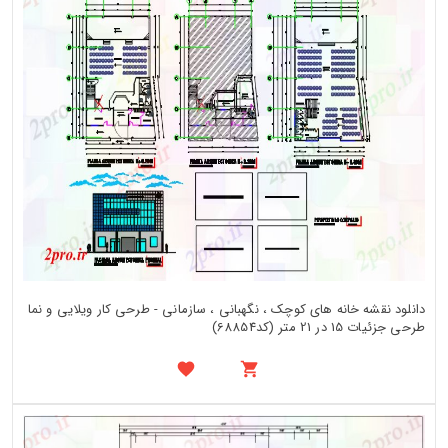
دانلود نقشه خانه های کوچک ، نگهبانی ، سازمانی - طرحی کار ویلایی و نما
طرحی جزئیات 15 در 21 متر (کد68854)