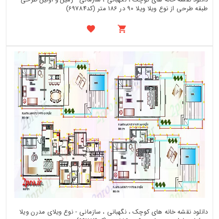
طبقه طرحی از نوع ویلا ویلا 90 در 186 متر (کد69784)
دانلود نقشه خانه های کوچک ، نگهبانی ، سازمانی - نوع ویلای مدرن ویلا