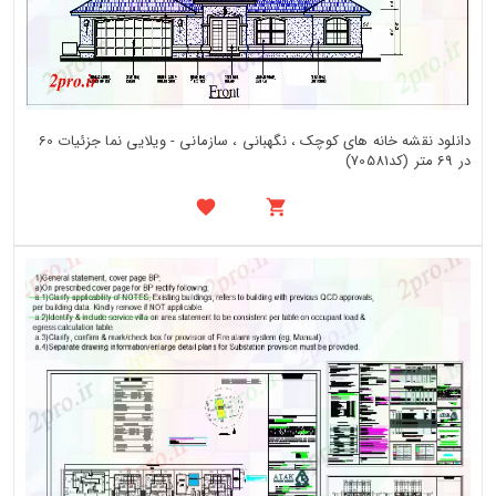
دانلود نقشه خانه های کوچک ، نگهبانی ، سازمانی - ویلایی نما جزئیات 60
در 69 متر (کد70581)