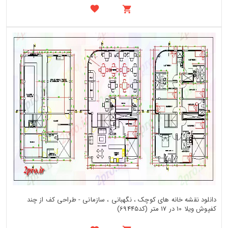
دانلود نقشه خانه های کوچک ، نگهبانی ، سازمانی - طراحی کف از چند
کفپوش ویلا 10 در 17 متر (کد69445)