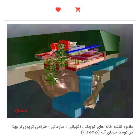
دانلود نقشه خانه های کوچک ، نگهبانی ، سازمانی - طراحی تریدی از ویلا
در کوه با جریان آب (کد69657)