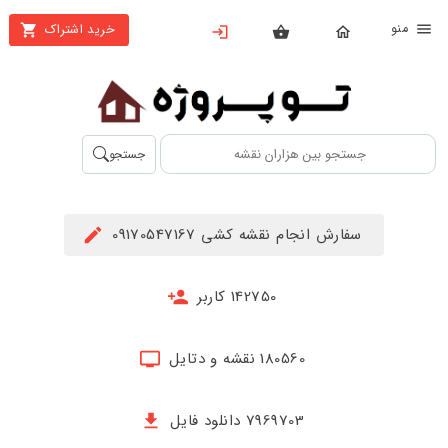
نو
خرید اشتراک
X
بستن
منو
محصولات
تهیه
جستجو
اشتراک
راهنما
سفارش انجام نقشه کشی 09170547167
دانلود
خرید
142750 کاربر
ها
180560 نقشه و دتایل
حساب
کاربری
7969703 دانلود فایل