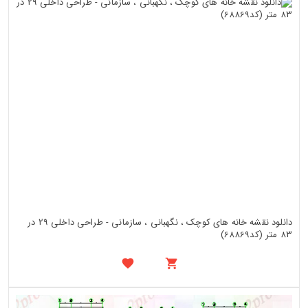
دانلود نقشه خانه های کوچک ، نگهبانی ، سازمانی - طراحی داخلی 29 در
83 متر (کد68869)