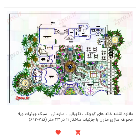
دانلود نقشه خانه های کوچک ، نگهبانی ، سازمانی - سبک جزئیات ویلا
محوطه سازی مدرن با جزئیات ساختار 11 در 23 متر (کد69207)