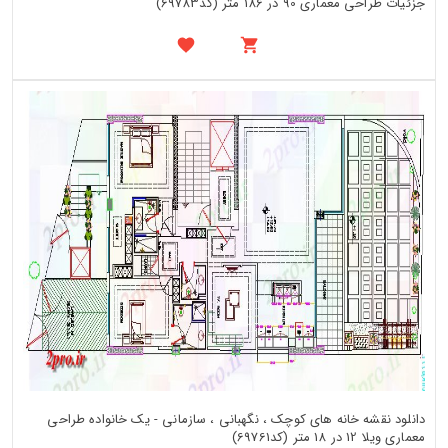
جزئیات طراحی معماری 90 در 186 متر (کد69783)
دانلود نقشه خانه های کوچک ، نگهبانی ، سازمانی - یک خانواده طراحی
معماری ویلا 12 در 18 متر (کد69761)