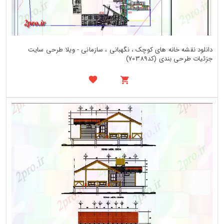
دانلود نقشه خانه های کوچک ، نگهبانی ، سازمانی - ویلا طرحی سایت
جزئیات طرحی بندی (کد70389)