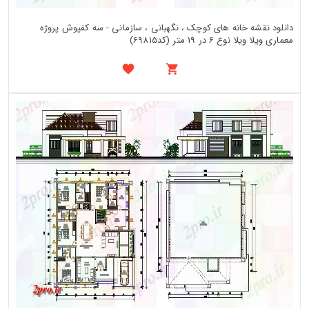
دانلود نقشه خانه های کوچک ، نگهبانی ، سازمانی - سه کفپوش پروژه
معماری ویلا ویلا نوع 6 در 19 متر (کد69815)