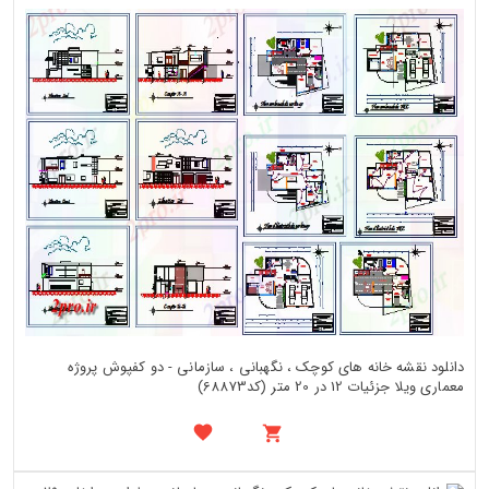
دانلود نقشه خانه های کوچک ، نگهبانی ، سازمانی - دو کفپوش پروژه
معماری ویلا جزئیات 12 در 20 متر (کد68873)