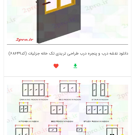
دانلود نقشه درب و پنجره درب طراحی تریدی تک خانه جزئیات (کد68649)