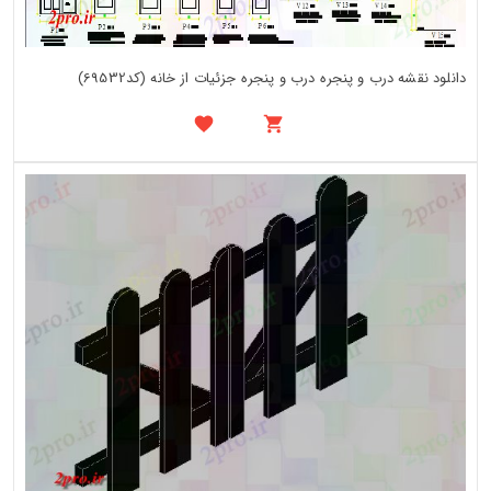
دانلود نقشه درب و پنجره درب و پنجره جزئیات از خانه (کد69532)