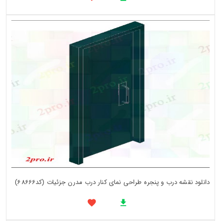
دانلود نقشه درب و پنجره طراحی نمای کنار درب مدرن جزئیات (کد68666)