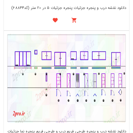
دانلود نقشه درب و پنجره جزئیات پنجره جزئیات 5 در 20 متر (کد68844)
دانلود نقشه درب و پنجره طرحی فریم درب و طرحی فریم پنجره نما جزئیات