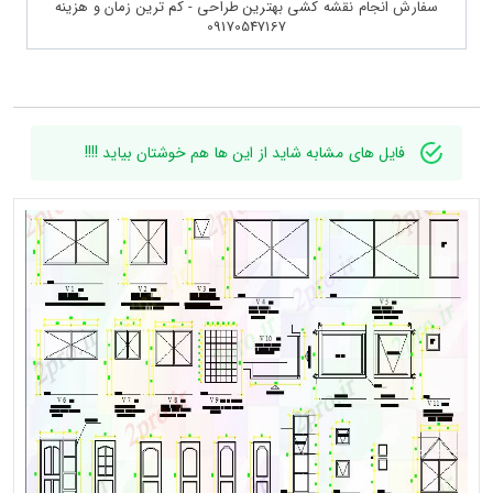
سفارش انجام نقشه کشی بهترین طراحی - کم ترین زمان و هزینه
09170547167
فایل های مشابه شاید از این ها هم خوشتان بیاید !!!!