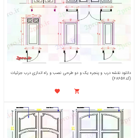
دانلود نقشه درب و پنجره یک و دو طرحی نصب و راه اندازی درب جزئیات
(کد68657)