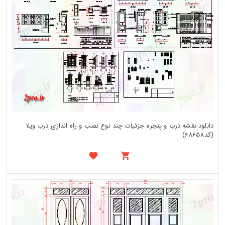
دانلود نقشه درب و پنجره جزئیات چند نوع نصب و راه اندازی درب ویلا
(کد68658)