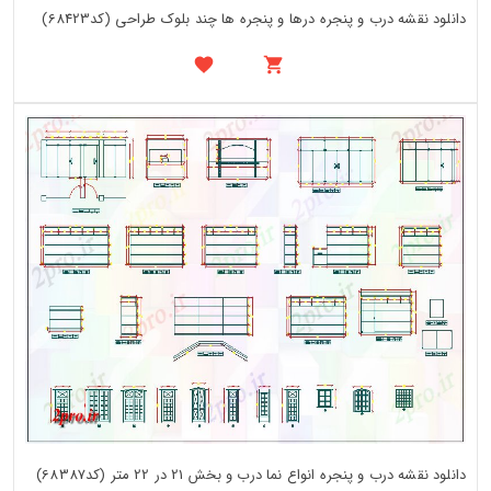
دانلود نقشه درب و پنجره درها و پنجره ها چند بلوک طراحی (کد68423)
دانلود نقشه درب و پنجره انواع نما درب و بخش 21 در 22 متر (کد68387)