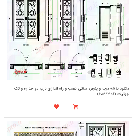
دانلود نقشه درب و پنجره سنتی نصب و راه اندازی درب دو جداره و تک
جزئیات (کد68663)