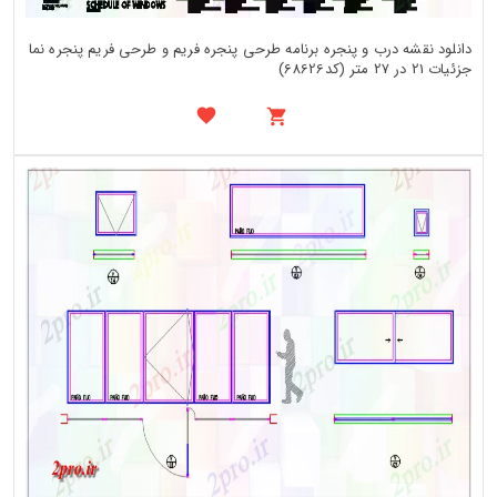
دانلود نقشه درب و پنجره برنامه طرحی پنجره فریم و طرحی فریم پنجره نما
جزئیات 21 در 27 متر (کد68626)