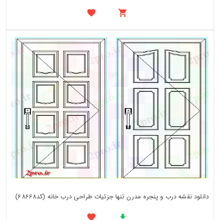
دانلود نقشه درب و پنجره مدرن تنها جزئیات طراحی درب خانه (کد68668)