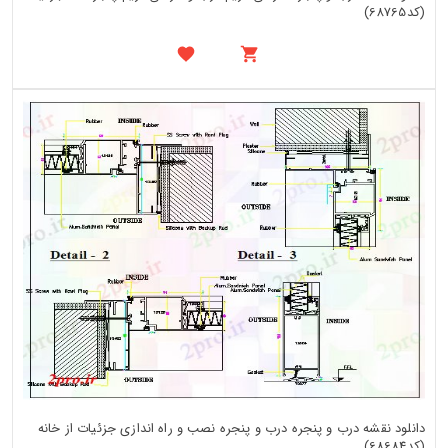
(کد68765)
دانلود نقشه درب و پنجره درب و پنجره نصب و راه اندازی جزئیات از خانه
(کد68684)