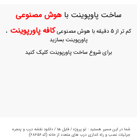
ورود
به
ساخت پاوپوینت با
هوش مصنوعی
حساب
کاربری
کافه پاورپوینت
کم تر از 5 دقیقه با هوش مصنوعی
،
ثبت
پاورپوینت بسازید
نام
بازیابی
برای شروع ساخت پاورپوینت کلیک کنید
رمز
عبور
علاقه
مندی
ها
شما در این مسیر هستید : تو پروژه / فایل ها / دانلود نقشه درب و پنجره
جزئیات نصب و راه اندازی درب های متعدد از خانه (کد68656)