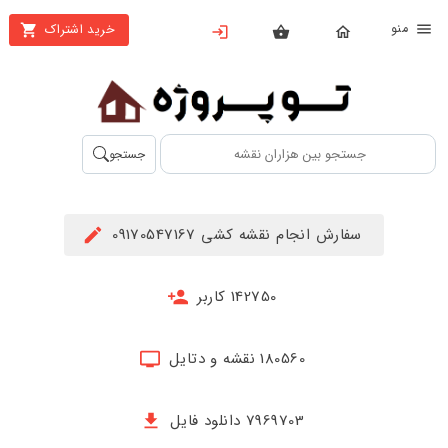
نو
خرید اشتراک
X
بستن
منو
محصولات
تهیه
جستجو
اشتراک
راهنما
سفارش انجام نقشه کشی 09170547167
دانلود
خرید
142750 کاربر
ها
180560 نقشه و دتایل
حساب
کاربری
7969703 دانلود فایل