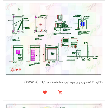
دانلود نقشه درب و پنجره درب مشخصات جزئیات (کد67213)