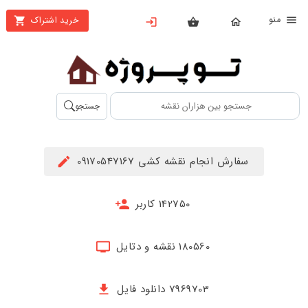
نو
خرید اشتراک
X
بستن
منو
محصولات
تهیه
جستجو
اشتراک
راهنما
سفارش انجام نقشه کشی 09170547167
دانلود
خرید
142750 کاربر
ها
180560 نقشه و دتایل
حساب
کاربری
7969703 دانلود فایل