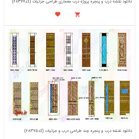
دانلود نقشه درب و پنجره پروژه درب معماری طراحی جزئیات (کد68377)
دانلود نقشه درب و پنجره چند طراحی درب و جزئیات (کد68375)