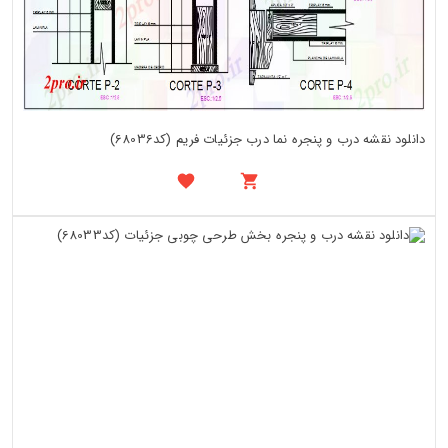
دانلود نقشه درب و پنجره نما درب جزئیات فریم (کد68036)