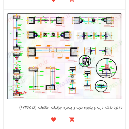
دانلود نقشه درب و پنجره درب و پنجره جزئیات اطلاعات (کد67465)