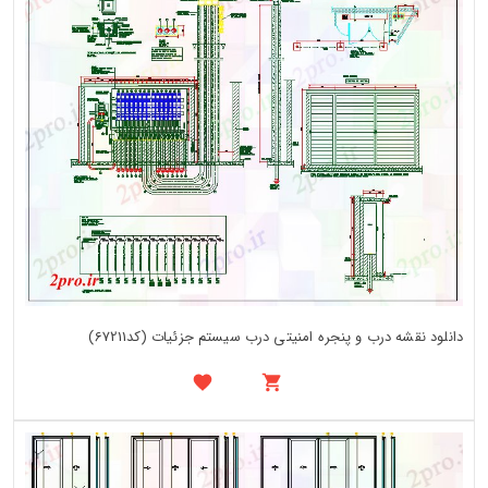
دانلود نقشه درب و پنجره امنیتی درب سیستم جزئیات (کد67211)