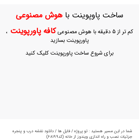
ورود
به
ساخت پاوپوینت با
هوش مصنوعی
حساب
کاربری
کافه پاورپوینت
کم تر از 5 دقیقه با هوش مصنوعی
،
ثبت
پاورپوینت بسازید
نام
بازیابی
برای شروع ساخت پاورپوینت کلیک کنید
رمز
عبور
علاقه
مندی
ها
شما در این مسیر هستید : تو پروژه / فایل ها / دانلود نقشه درب و پنجره
جزئیات نصب و راه اندازی ویندوز از خانه (کد68199)