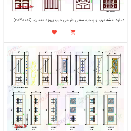
دانلود نقشه درب و پنجره سنتی طراحی درب پروژه معماری (کد68380)