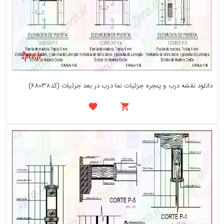
دانلود نقشه درب و پنجره جزئیات نما درب در بعد جزئیات (کد68038)