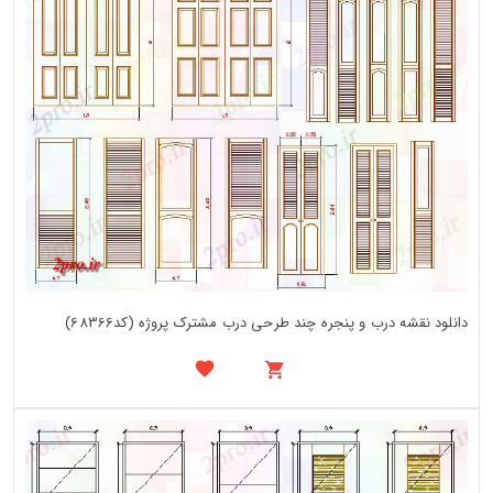
دانلود نقشه درب و پنجره چند طرحی درب مشترک پروژه (کد68366)