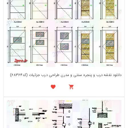
دانلود نقشه درب و پنجره سنتی و مدرن طراحی درب جزئیات (کد68364)