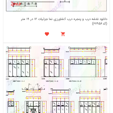
دانلود نقشه درب و پنجره درب کشاورزی نما جزئیات 12 در 19 متر
(کد67956)