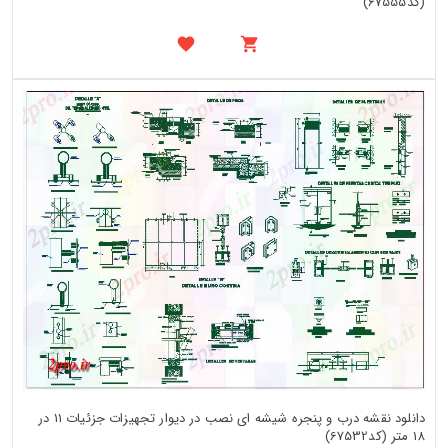
(کد67555)
دانلود نقشه درب و پنجره شیشه ای نصب در دیوار تجهیزات جزئیات 11 در
18 متر (کد67532)