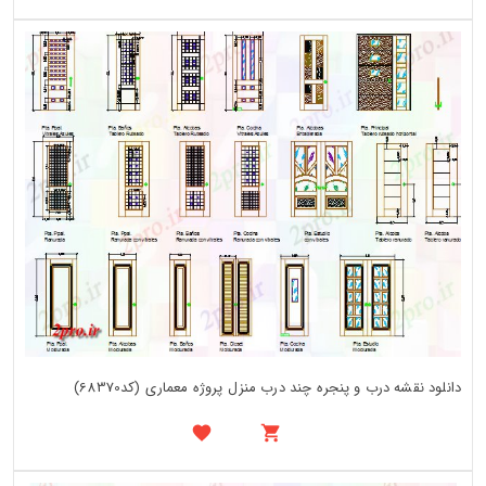
دانلود نقشه درب و پنجره چند درب منزل پروژه معماری (کد68370)