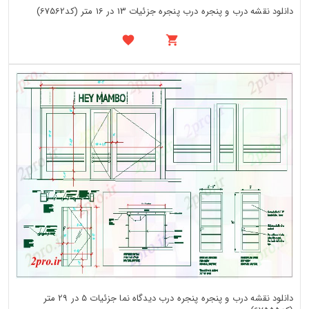
دانلود نقشه درب و پنجره درب پنجره جزئیات 13 در 16 متر (کد67562)
دانلود نقشه درب و پنجره پنجره درب دیدگاه نما جزئیات 5 در 29 متر