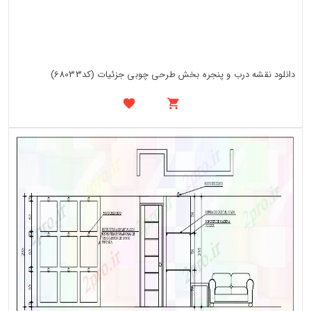
دانلود نقشه درب و پنجره بخش طرحی چوبی جزئیات (کد68033)