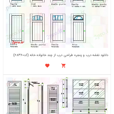
دانلود نقشه درب و پنجره طراحی درب از چند خانواده خانه (کد68360)