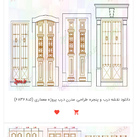
دانلود نقشه درب و پنجره طراحی مدرن درب پروژه معماری (کد68368)