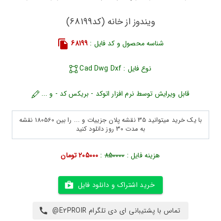
ویندوز از خانه (کد68199)
شناسه محصول و کد فایل :
68199
نوع فایل : Cad Dwg Dxf
قابل ویرایش توسط نرم افزار اتوکد - بریکس کد - و ...
با یک خرید میتوانید 35 نقشه پلان جزییات و ... را بین 180560 نقشه
به مدت 30 روز دانلود کنید
هزینه فایل :
850000
:
205000 تومان
خرید اشتراک و دانلود فایل
تماس با پشتیبانی ای دی تلگرام E2PROIR@