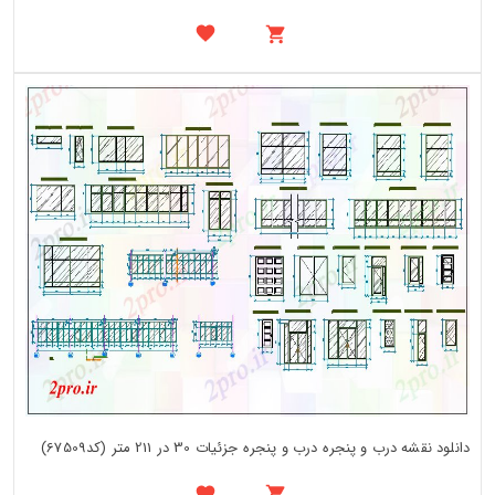
دانلود نقشه درب و پنجره درب و پنجره جزئیات 30 در 211 متر (کد67509)