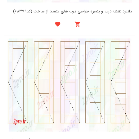
دانلود نقشه درب و پنجره طراحی درب های متعدد از ساخت (کد68379)