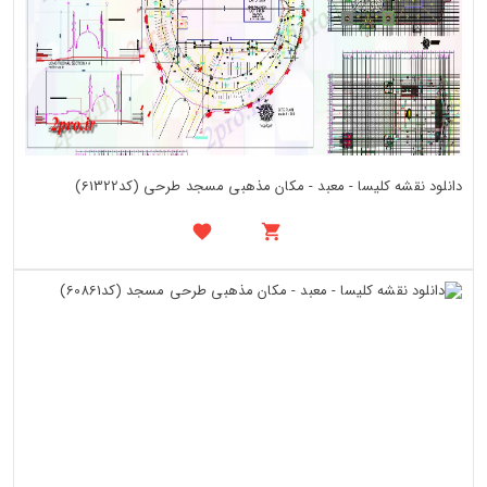
دانلود نقشه کلیسا - معبد - مکان مذهبی مسجد طرحی (کد61322)