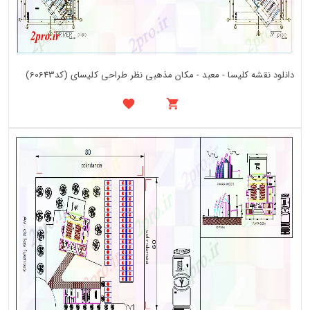
دانلود نقشه کلیسا - معبد - مکان مذهبی نظر طراحی کلیسای (کد60643)