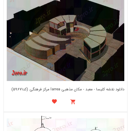
دانلود نقشه کلیسا - معبد - مکان مذهبی larrea مرکز فرهنگی (کد59671)