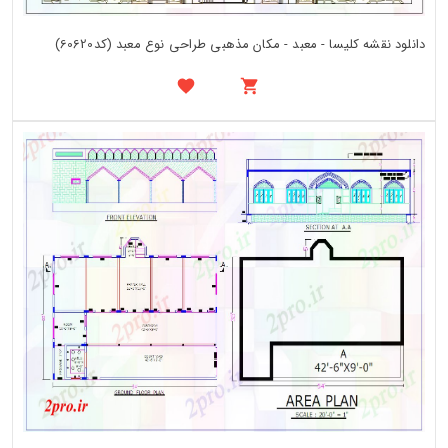
دانلود نقشه کلیسا - معبد - مکان مذهبی طراحی نوع معبد (کد60620)