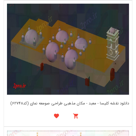
دانلود نقشه کلیسا - معبد - مکان مذهبی طراحی صومعه نمای (کد62748)