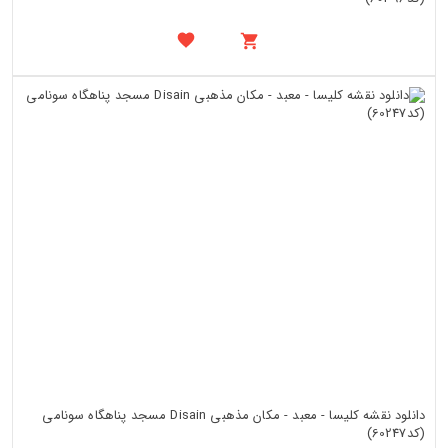
دانلود نقشه کلیسا - معبد - مکان مذهبی Disain مسجد پناهگاه سونامی
(کد60247)