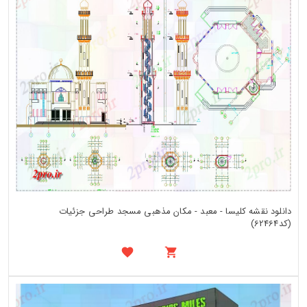
دانلود نقشه کلیسا - معبد - مکان مذهبی مسجد طراحی جزئیات
(کد62464)