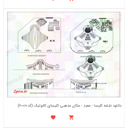
دانلود نقشه کلیسا - معبد - مکان مذهبی کلیسای کاتولیک (کد60010)