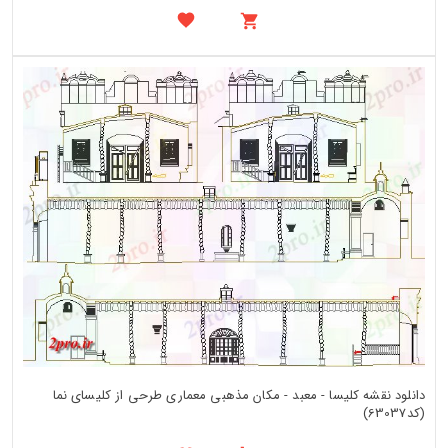
دانلود نقشه کلیسا - معبد - مکان مذهبی معماری طرحی از کلیسای نما
(کد63037)