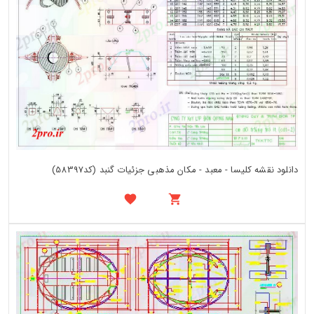
دانلود نقشه کلیسا - معبد - مکان مذهبی جزئیات گنبد (کد58397)