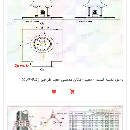
دانلود نقشه کلیسا - معبد - مکان مذهبی معبد طراحی (کد58404)