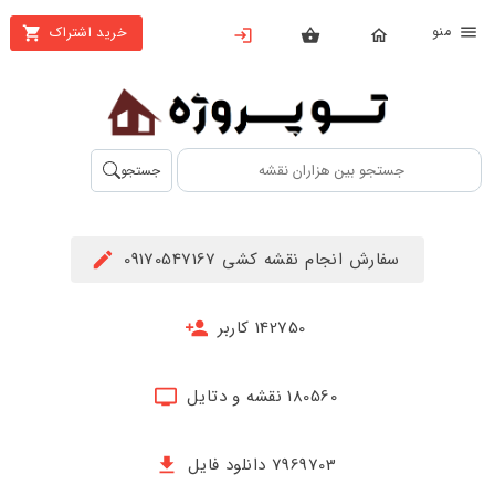
نو
خرید اشتراک
X
بستن
منو
محصولات
تهیه
جستجو
اشتراک
راهنما
سفارش انجام نقشه کشی 09170547167
دانلود
خرید
142750 کاربر
ها
180560 نقشه و دتایل
حساب
کاربری
7969703 دانلود فایل