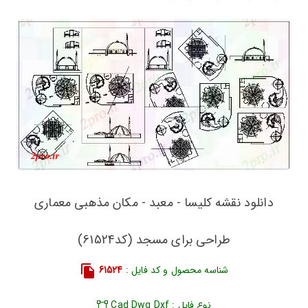
دانلود نقشه کلیسا - معبد - مکان مذهبی معماری
طراحی برای مسجد (کد61524)
شناسه محصول و کد فایل :
61524
نوع فایل : Cad Dwg Dxf