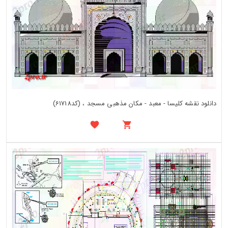
دانلود نقشه کلیسا - معبد - مکان مذهبی مسجد ، (کد61718)