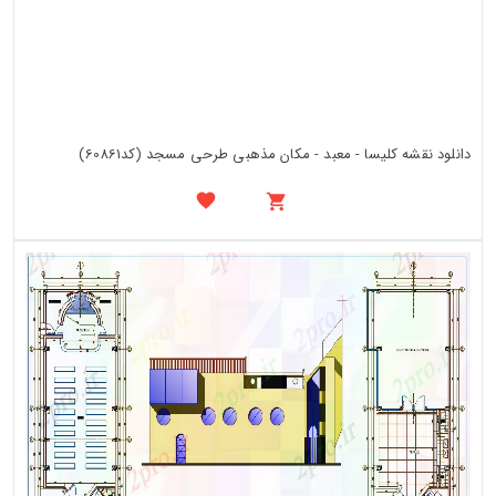
دانلود نقشه کلیسا - معبد - مکان مذهبی طرحی مسجد (کد60861)