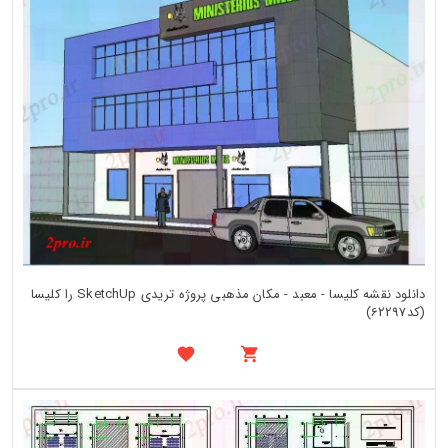
دانلود نقشه کلیسا - معبد - مکان مذهبی پروژه تریدی SketchUp را کلیسا
(کد62297)