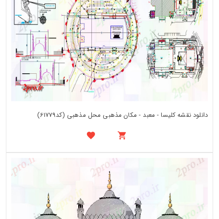
دانلود نقشه کلیسا - معبد - مکان مذهبی محل مذهبی (کد61779)