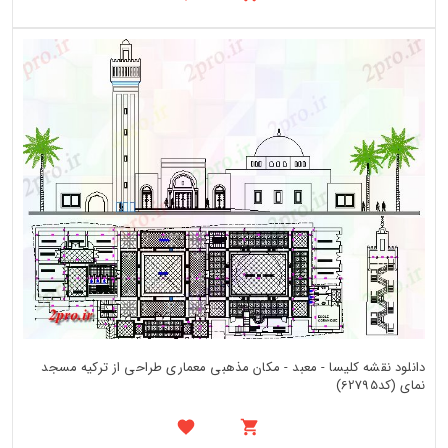
دانلود نقشه کلیسا - معبد - مکان مذهبی معماری طراحی از ترکیه مسجد
نمای (کد62795)