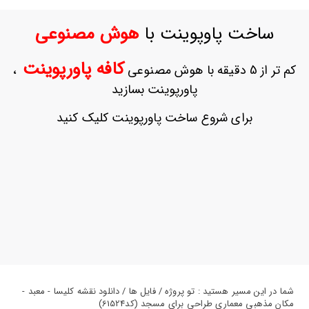
ورود
به
ساخت پاوپوینت با
هوش مصنوعی
حساب
کاربری
کافه پاورپوینت
کم تر از 5 دقیقه با هوش مصنوعی
،
ثبت
پاورپوینت بسازید
نام
بازیابی
برای شروع ساخت پاورپوینت کلیک کنید
رمز
عبور
علاقه
مندی
ها
شما در این مسیر هستید : تو پروژه / فایل ها / دانلود نقشه کلیسا - معبد -
مکان مذهبی معماری طراحی برای مسجد (کد61524)