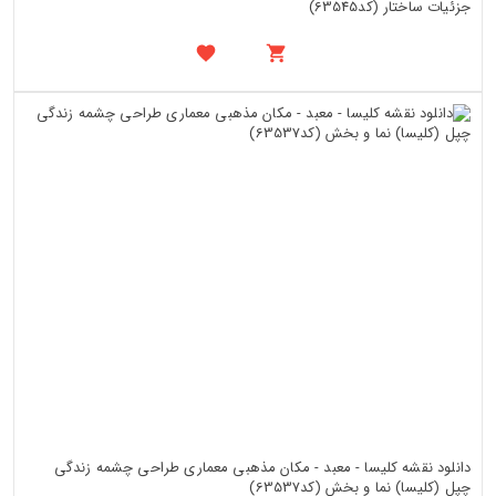
جزئیات ساختار (کد63545)
دانلود نقشه کلیسا - معبد - مکان مذهبی معماری طراحی چشمه زندگی
چپل (کلیسا) نما و بخش (کد63537)