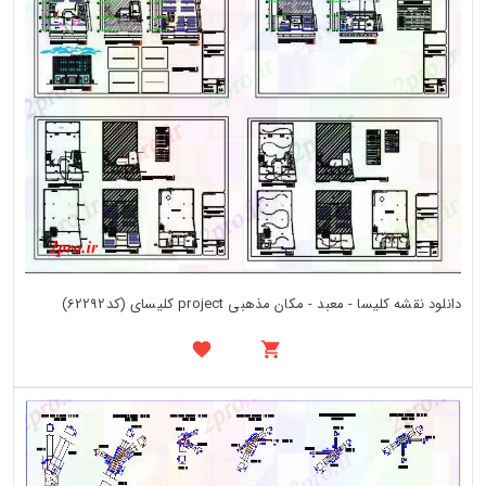
دانلود نقشه کلیسا - معبد - مکان مذهبی project کلیسای (کد62292)