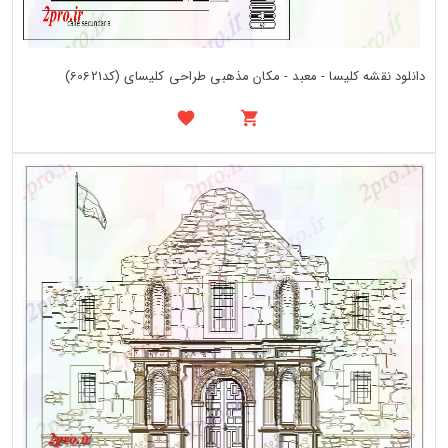
دانلود نقشه کلیسا - معبد - مکان مذهبی طراحی کلیسای (کد60621)