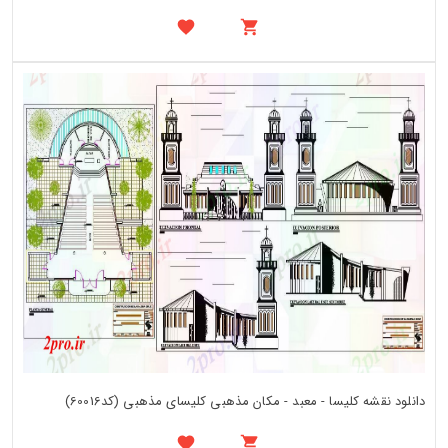
دانلود نقشه کلیسا - معبد - مکان مذهبی کلیسای مذهبی (کد60016)