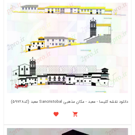
دانلود نقشه کلیسا - معبد - مکان مذهبی Sancristobal معبد (کد59728)