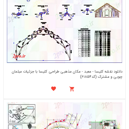
دانلود نقشه کلیسا - معبد - مکان مذهبی طراحی کلیسا با جزئیات مبلمان
چوبی و مشترک (کد61854)