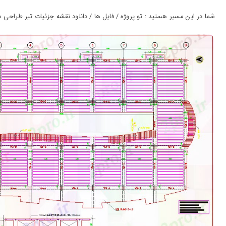
ورود
به
شما در این مسیر هستید : تو پروژه / فایل ها / دانلود نقشه جزئیات تیر طراحی ساخت
حساب
کاربری
ثبت
نام
بازیابی
رمز
عبور
علاقه
مندی
ها