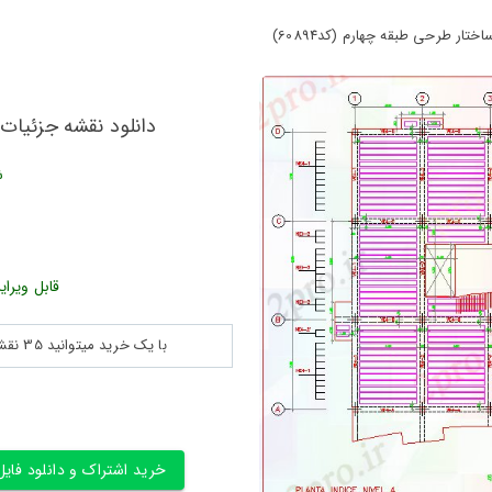
ار طرحی طبقه چهارم (کد60894)
دانلود نقشه جزئیات ت
ش
قابل ویرای
با یک خرید میتوانید 35 نقشه پلان جزییات و ... را بین 180560 نقشه به مدت 30 روز دانلود کنید
خرید اشتراک و دانلود فایل