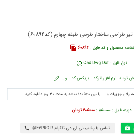
یر طراحی ساختار طرحی طبقه چهارم (کد60894)
ناسه محصول و کد فایل :
60894
نوع فایل : Cad Dwg Dxf
ش توسط نرم افزار اتوکد - بریکس کد - و ...
هزینه فایل :
850000
:
205000 تومان
تماس با پشتیبانی ای دی تلگرام E2PROIR@