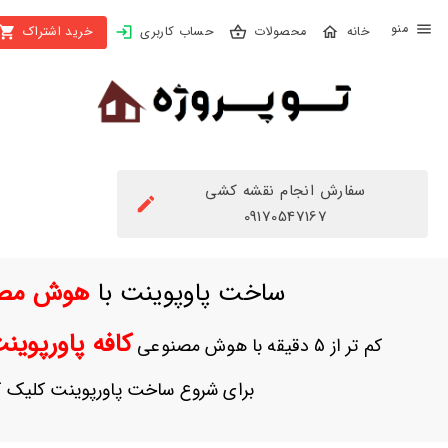
X
محصولات
حساب کاربری
خرید اشتراک
بستن
منو
محصولات
تهیه
اشتراک
سفارش انجام نقشه کشی
راهنما
09170547167
دانلود
ساخت پاوپوینت با
هوش مص
خرید
ها
کافه پاورپوی
کم تر از 5 دقیقه با هوش مصنوعی
حساب
برای شروع ساخت پاورپوینت کلیک ک
کاربری