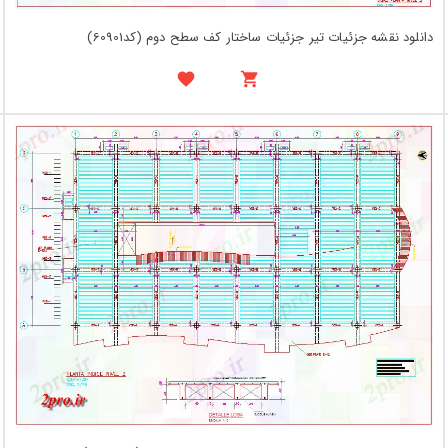
دانلود نقشه جزئیات تیر جزئیات ساختار کف سطح دوم (کد60901)