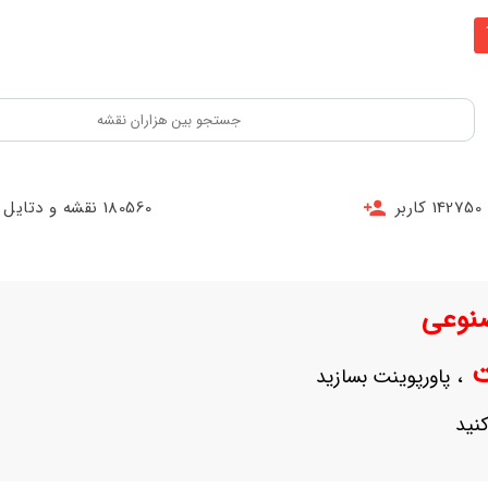
142750 کاربر
180560 نقشه و دتایل
نوعی
نت
، پاورپوینت بسازید
نید