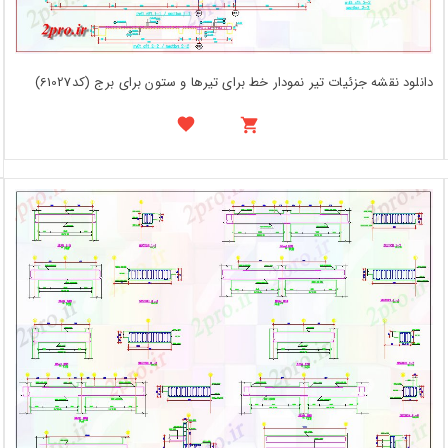
دانلود نقشه جزئیات تیر نمودار خط برای تیرها و ستون برای برج (کد61027)