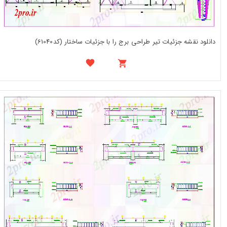
دانلود نقشه جزئیات تیر طراحی برج را با جزئیات ساختار (کد61040)