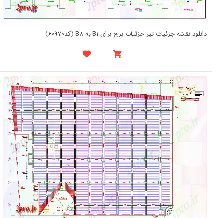
دانلود نقشه جزئیات تیر جزئیات برج برای B1 به B8 (کد60970)