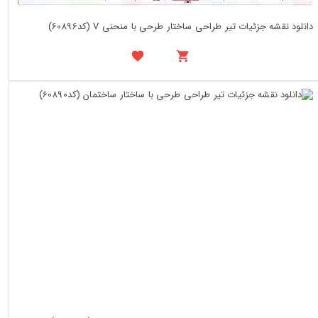
دانلود نقشه جزئیات تیر طراحی ساختار طرحی با منحنی V (کد60896)