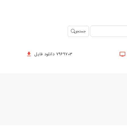
جستجو
7969703 دانلود فایل