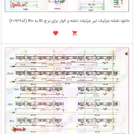
دانلود نقشه جزئیات تیر جزئیات تخته و الوار برای برج B1 به B10 (کد60969)