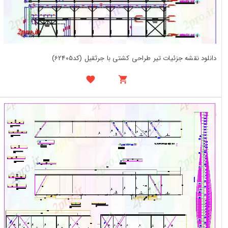
دانلود نقشه جزئیات تیر طراحی کشتی با جرثقیل (کد62405)