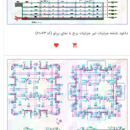
دانلود نقشه جزئیات تیر جزئیات برج با نمای پرتو (کد61073)