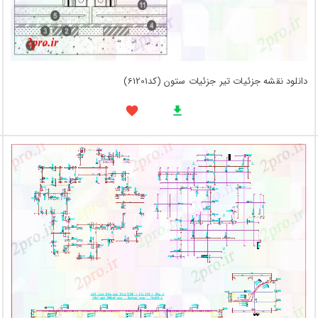
دانلود نقشه جزئیات تیر جزئیات ستون (کد61201)