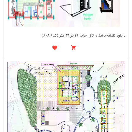
دانلود نقشه باشگاه اتاق حزب 19 در 41 متر (کد60816)