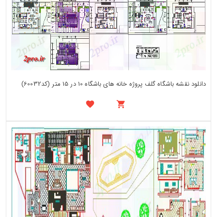
دانلود نقشه باشگاه گلف پروژه خانه های باشگاه 10 در 15 متر (کد60032)