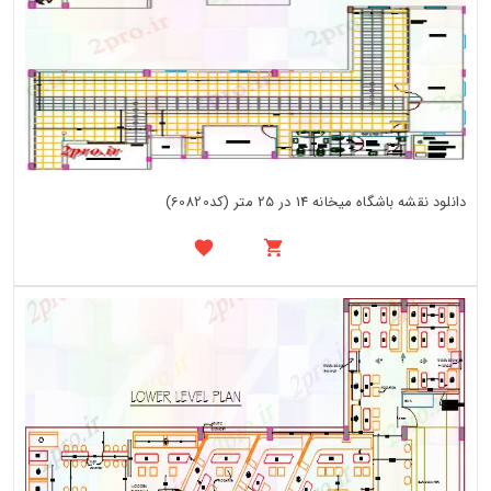
دانلود نقشه باشگاه میخانه 14 در 25 متر (کد60820)