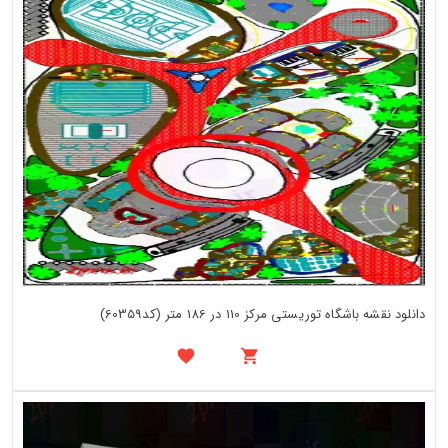
دانلود نقشه باشگاه توریستی مرکز 110 در 186 متر (کد60359)