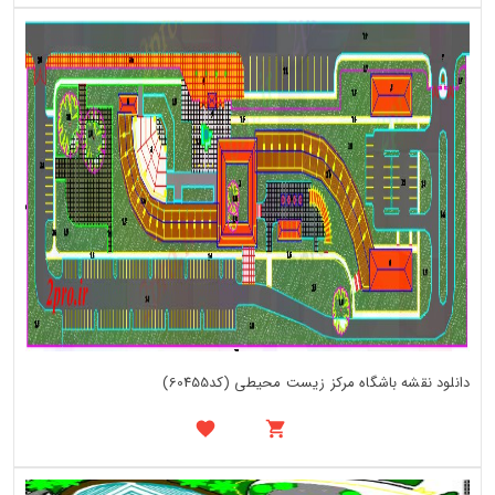
دانلود نقشه باشگاه مرکز زیست محیطی (کد60455)