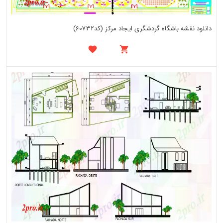
دانلود نقشه باشگاه گردشگری ایجاد مرکز (کد60732)