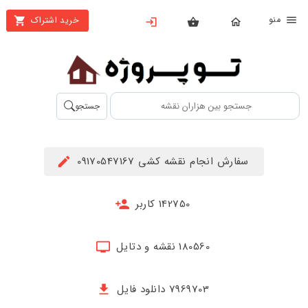
نو
خرید اشتراک
X
بستن
منو
محصولات
تهیه
جستجو
اشتراک
راهنما
سفارش انجام نقشه کشی 09170547167
دانلود
خرید
142750 کاربر
ها
180560 نقشه و دتایل
حساب
کاربری
7969703 دانلود فایل