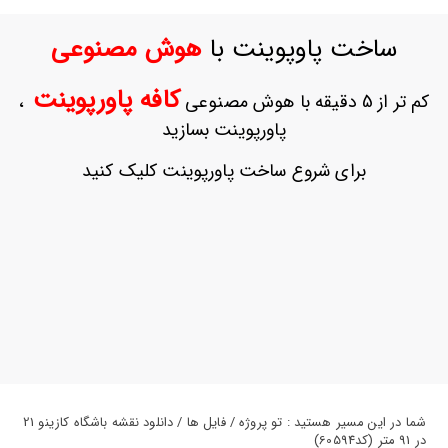
ورود
به
ساخت پاوپوینت با
هوش مصنوعی
حساب
کاربری
کافه پاورپوینت
کم تر از 5 دقیقه با هوش مصنوعی
،
ثبت
پاورپوینت بسازید
نام
بازیابی
برای شروع ساخت پاورپوینت کلیک کنید
رمز
عبور
علاقه
مندی
ها
شما در این مسیر هستید : تو پروژه / فایل ها / دانلود نقشه باشگاه کازینو 21
در 91 متر (کد60594)