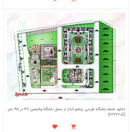
دانلود نقشه باشگاه طرحی چشم انداز از محل باشگاه وانجمن 36 در 45 متر
(کد62227)