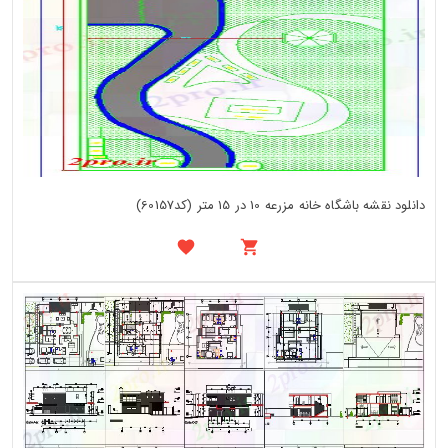
دانلود نقشه باشگاه خانه مزرعه 10 در 15 متر (کد60157)