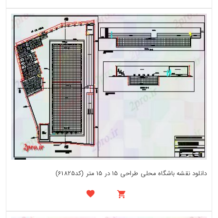
دانلود نقشه باشگاه محلی طراحی 15 در 15 متر (کد61825)