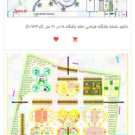
دانلود نقشه باشگاه طراحی خانه باشگاه 18 در 21 متر (کد60763)