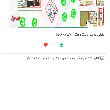
دانلود نقشه باشگاه آبگرم (کد59987)