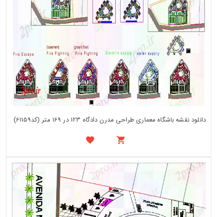
دانلود نقشه باشگاه معماری طراحی مدرن دادگاه 123 در 169 متر (کد61159)