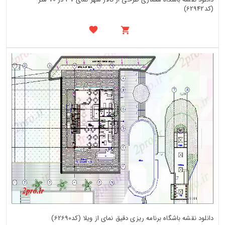
(کد62942)
دانلود نقشه باشگاه برنامه ریزی دقیق نمای از ویلا (کد62690)