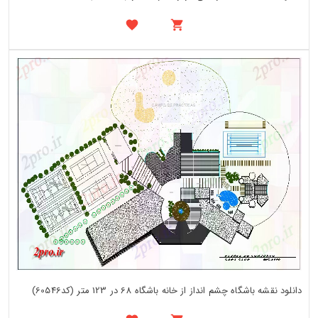
دانلود نقشه باشگاه چشم انداز از خانه باشگاه 68 در 123 متر (کد60546)