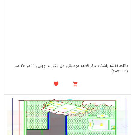
دانلود نقشه باشگاه مرکز قطعه موسیقی دل انگیز و رویایی 21 در 25 متر
(کد60164)