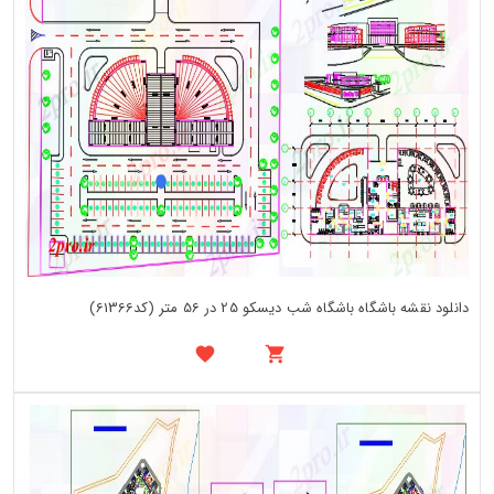
دانلود نقشه باشگاه باشگاه شب دیسکو 25 در 56 متر (کد61366)