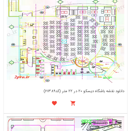
دانلود نقشه باشگاه دیسکو 20 در 22 متر (کد61389)