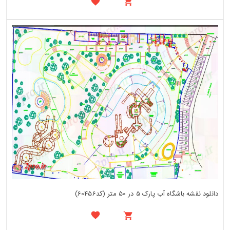
دانلود نقشه باشگاه آب پارک 5 در 50 متر (کد60456)