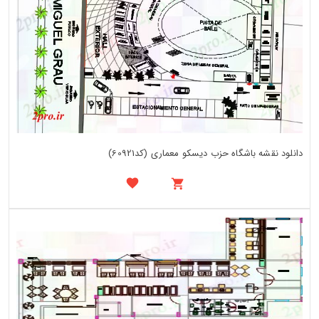
دانلود نقشه باشگاه حزب دیسکو معماری (کد60921)