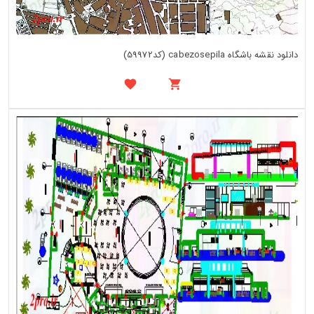
دانلود نقشه باشگاه cabezosepila (کد59972)