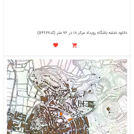
دانلود نقشه باشگاه رویداد مرکز 18 در 76 متر (کد59977)