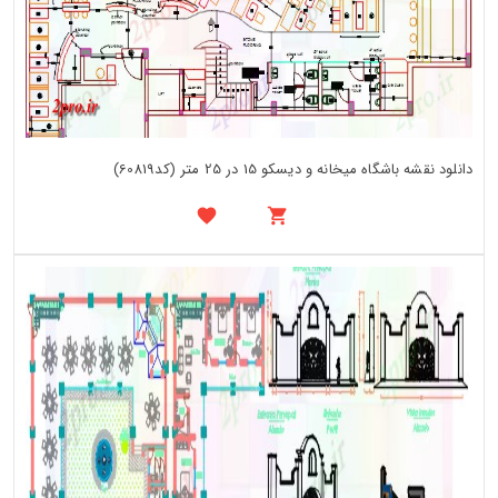
دانلود نقشه باشگاه میخانه و دیسکو 15 در 25 متر (کد60819)